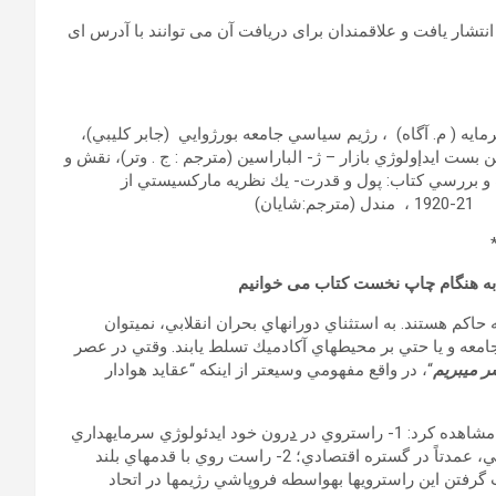
تشار یافت و علاقمندان برای دریافت آن می توانند با آدرس ای
ه ( م. آگاه) ، رژيم سياسي جامعه بورژوايي (جابر كليبي)،
 بست ايدإولوژي بازار – ژ- الباراسين (مترجم : ج . وتر)، نقش و
رف و بررسي كتاب: پول و قدرت- يك نظريه ماركسيستي از
يان)
اكم هستند. به استثناي دوران‏هاي بحران انقلابي، نمي‏توان
جامعه و يا حتي بر محيط‏هاي آكادميك تسلط يابند. وقتي در عصر
 مي‏بريم
“، در واقع مفهومي وسيع‏تر از اين‏كه “عقايد هوادار
1- راست‏روي در
درون
خود ايدئولوژي سرمايه‏داري
حاكم و حركت هرچه بيشتر به سوي عقايد راست افراطي و ارتجاعي، عمدتاً در گستره اقتصادي؛ 2- راست روي با قدم‏هاي بلند
ن چپ هوادار ماركسيزم و يا سوسياليزم؛ 3- شتاب گرفتن اين راست‏روي‏ها به‏واسطه فروپاشي‏ رژيم‏ها در اتحاد