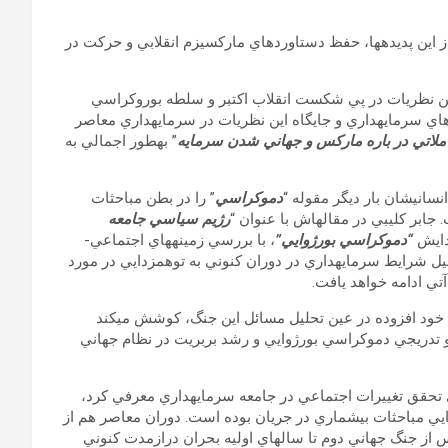
 اين پديده‏ها، حفظ دستاورد‏هاي ماركسيزم انقلابي و حركت در
ن نظريات در پي شكست انقلاب اكتبر و سلطه بوروكراسي
اي سرمايه‏داري و جايگاه اين نظريات در سرمايه‏داري معاصر
ملاتي در باره ماركس و جهاني شدن سرمايه
” به‏طور اجمالي به
نساني‏شان بار ديگر مقوله “
دموكراسي
” را در بطن مباحثات
ابر كليبي در مقاله‏اش با عنوان “
رژيم سياسي جامعه
دايش
“دموكراسي بورژوايي”
، با بررسي زمينه‏هاي اجتماعي-
حليل شرايط سرمايه‏داري در دوران كنوني به توهم‏زدايي در مورد
آتي ادامه خواهد يافت.
ه خود افزوده در عين تحليل مسائل اين جنگ، كوشش مي‏كند
محو تدريجي دموكراسي بورژوايي و رشد بربريت در نظام جهاني
ي تحقق تغييرات اجتماعي در جامعه سرمايه‏داري معرفي كرد،
ايي مباحثات بي‏شماري در جريان بوده است. دوران معاصر هم از
 از جنگ جهاني دوم تا سال‏هاي اوليه بحران درازمدت كنوني