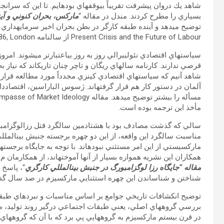
شاهد يك دروان پيشرفت تقريباً بي‏وقفه‏اي بوده‏ايم. تا اين كه سرا
بسياري را مطرح كردند. مندل در مقاله “
ماركس، بحران كنوني و آين
Present Crisis and the Future of Labour از سال‏نامه Socialist Register 1985/86, London به فارسي برگردانيده شده است.
سياست‏هاي اقتصادي نئوليبرالي روز به روز بي‏اعتبار‏تر مي‏شوند. امرو
قرصي ندارند. كارنامه سال‏هاي ريگان و تاچر چنان تاريك‏اند كه نياز 
شاهد آنيم كه سياست‏هاي اقتصادي كينزي مجدداً مورد مطالعه قرار 
آلمان در دستور كار هم قرار گرفته‏اند. ژسوس الباراسين، اقتصادد
مأخذ اين ترجمه بوده است.
سالي كه گذشت مصادف بود با هشتادمين سالگرد قتل رزالوگزامبورگ
مناسبت سالگرد اين واقعه، از اين دو چهره برجسته جنبش بين‏المل
ماركسيستي از اين امر مستثني نبوده‏اند. با توجه به جايگاه برجسته
همكاران اين نشريه همواره بسيار از آن‏ها آموخته‏اند، از همكارمان م
مقاله “جايگاه رزا لوگزامبورگ در جنبش بين‏المللي كارگري
“، پاسخ 
شناختن و شناساندن اين چهره استثنايي ماركسيزم در صد سال گذ
توضيح انكشافات تاريخي جوامع بر اساس مناسبات و نبرد‏هاي طبقا
بررسي گروه‏هاي اصلي، يعني طبقات اجتماعي درگير روند توليد، م
در قرن بيستم ماركسيزم به گروه‏هايي پي برد كه با آن كه گروه‏ها