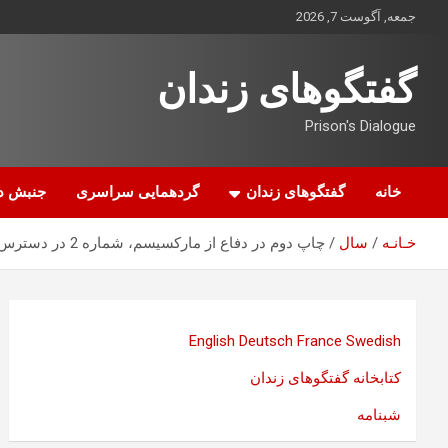
ه
جمعه, آگوست 7, 2026
حتوا
روید
گفتگوهای زندان
Prison's Dialogue
خانه
گفتگوهای زندان
گردهمایی سراسری
جنبش د
خـانـه
سال
چاپ دوم در دفاع از مارکسیسم، شماره 2 در دسترس علاقمندان قرار گرفت
English
Deutsch
France
Swedish
کتابخانه گفتگوهای زندان
شبنامه