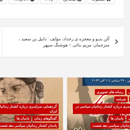
راهبری
آلن بديو و معجزه ی رخداد، مؤلف : دانيل بن سعيد ،
نوشته
مترجمان: مريم بنائی – ھوشنگ سپھر
ی
رسانه های تصویری
شبنامه
ری درباره کشتار زندانیان سیاسی در
گردهمایی سراسری درباره کشتار زندانی
ایران
ن
یادمان ها
گفتگوهای زندان
یادمان ها
زندانیان سیاسی دهه شصت
یادمان کشتار زندانیان سیاسی دهه شص