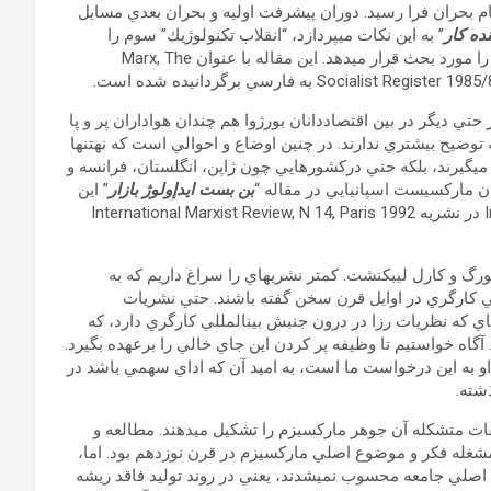
نجام بحران فرا رسيد. دوران پيشرفت اوليه و بحران بعدي مسايل
ده كار
” به اين نكات مي‏پردازد، “انقلاب تكنولوژيك” سوم را
توضيح مي‏دهد و آينده طبقه كارگر در بطن بحران اخير سرمايه‏داري را مورد بحث قرار مي‏دهد. اين مقاله با عنوان Marx, The
ز حتي ديگر در بين اقتصاد‏دانان بورژوا هم چندان هواداران پر و پا
به توضيح بيشتري ندارند. در چنين اوضاع و احوالي است كه نه‏تنها
مي‏گيرند، بلكه حتي دركشورهايي چون ژاپن، انگلستان، فرانسه و
ان ماركسيست اسپانيايي در مقاله “
بن بست ايدإولوژ بازار
” اين
مسأله را بيشتر توضيح مي‏دهد. مقاله Impasse of Market Ideology در نشريه International Marxist Review, N 14, Paris 1992
 و كارل ليبكنشت. كمتر نشريه‏اي را سراغ داريم كه به
لي كارگري در اوايل قرن سخن گفته باشند. حتي نشريات
‏اي كه نظريات رزا در درون جنبش بين‏المللي كارگري دارد، كه
. آگاه خواستيم تا وظيفه‏ پر كردن اين جاي خالي را برعهده بگيرد.
او به اين درخواست ما است، به اميد آن كه اداي سهمي باشد در
شته.
ت متشكله آن جوهر ماركسيزم را تشكيل مي‏دهند. مطالعه و
شغله فكر و موضوع اصلي ماركسيزم در قرن نوزدهم بود. اما،
ي اصلي جامعه محسوب نمي‏شدند، يعني در روند توليد فاقد ريشه