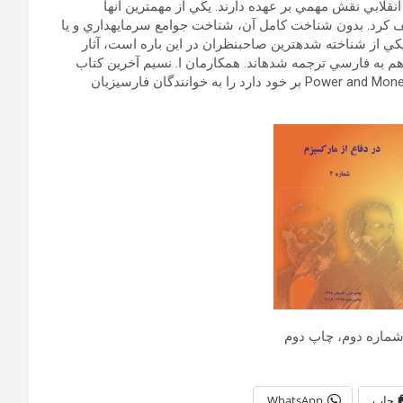
قلابي نقش مهمي بر عهده دارند. يكي از مهم‏ترين آن‏ها
كرد. بدون شناخت كامل آن، شناخت جوامع سرمايه‏داري و يا
ي از شناخته‏ شده‏ترين صاحب‏نظران در اين باره است، آثار
 هم به فارسي ترجمه شده‏اند. همكارمان ا. نسيم آخرين كتاب
مندل در اين باره، كه عنوان Power and Money, A Marxist Theory of Bureaucracy بر خود دارد را به خوانندگان فارسي‏زبان
شماره دوم، چاپ دوم
چاپ
WhatsApp