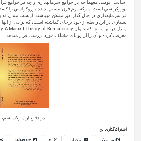
اساسي بودند، معهذا چه در جوامع سرمايه‏داري و چه در جوامع فرا ان
بوروكراسي است. ماركسيزم قرن بيستم پديده بوروكراسي را كشف 
فراسرمايه‏داري در حال گذار غير ممكن مي‏باشند. ارنست مندل كه يك
بسياري در اين رابطه از خود برجاي گذاشته است، كه برخي از آن‏ها
معرفي كرده و آن را از زواياي مختلف مورد بررسي قرار مي‏دهد.
در دفاع از مارکسیسم، 
اشتراک‌گذاری این:
فیسبوک
لینکداین
X
Telegram