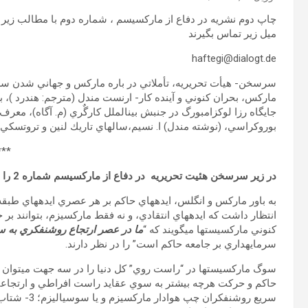
چاپ دوم نشریه در دفاع از مارکسیسم ، شماره دوم با مطالب زیر ان
میل زیر تماس بگیرند
haftegi@dialogt.de
سرسخن- هيأت تحريريه، تأملاتي در باره ماركس و جهاني شدن سرماي
ماركس، بحران كنوني و آينده كار- ارنست مندل (مترجم: هندرد )، بن
جايگاه رزا لوکزامبورگ در جنبش بين‏الملل كارگٌري (م. آگاه)، مع
بوروكراسي، (نوشته مندل) ا. نسيم،سال‏هاي تاريك لنين و تروتسكي 21-1920 ، مندل (مترجم:شا
***
در زیر سرسخن هئیت تحریریه در دفاع از مارکسیسم شماره 2 را به هنگام چاپ نخست کتاب می خوانیم
به باور ماركس و انگلس، ايده‏هاي حاكم بر هر عصري ايده‏هاي طبقه ح
انتظار داشت كه ايده‏هاي انتقادي، و نه فقط ماركسيزم، بتوانند بر 
كنوني ماركسيست‏ها مي‏گويند كه “
ما در عصر ارتجاع روشنفكري به سر
سرمايه‏داري بر جامعه حاكم است” را در نظر دارند.
سوگ ماركسيست‏‏ها در “راست روي” كل دنيا را در سه جهت مي‏توان مشاهده كرد: 
سريع روشنفكرا