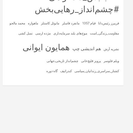
#چشم‌انداز_رهایی‌بخش
فریبرز رئیس‌دانا
قیام 1357
مانفرد فاسلر
مانوئل کاستلز
ماهواره‌
محمد مالجو
مقاومت_زندگی_است
موج‌های بلند سرمایه‌داری
مژده ارسی
نسل کشی
همایون ایوانی
هم اندیشی چپ
نشریه آرش
ویلم فلوسر
پرویز قلیچ‌خانی
چشم‌انداز تاریخی‌ـ‌جهانی
کشتار_سراسری_زندانیان_سیاسی
کندراتیف
گاه-دوره