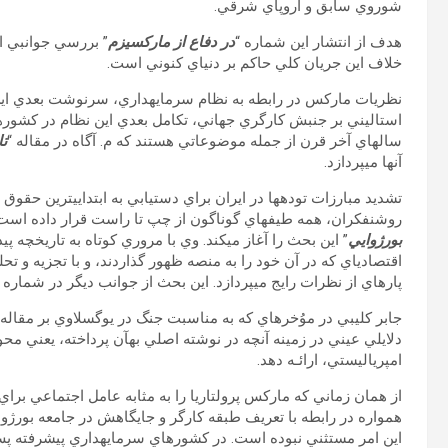
شوروي سابق و اروپاي شرقي.
هدف از انتشار اين شماره “
در دفاع از ماركسيزم
” بررسي جوانبي از
خلاف اين جريان كلي حاكم بر دنياي كنوني است.
نظريات ماركس در رابطه به نظام سرمايه‏داري، سرنوشت بعدي اي
استاليني بر جنبش كارگري جهاني، تكامل بعدي اين نظام در كشور‏ه
سال‏هاي آخر قرن از جمله موضوعاتي هستند كه م. آگاه در مقاله “
تا
آن‏ها مي‏پردازد.
تشديد مبارزات توده‏ها در ايران براي دستيابي به ابتدايي‏ترين حقوق ا
روشنفكران، همه طيف‏هاي گوناگون از چپ تا راست قرار داده است. ج
بورژوايي
” اين بحث را آغاز مي‏كند. وي با مروري كوتاه به تاريخچه پي
اقتصادي‏اي كه در آن خود را به منصه ظهور گذاردند، و با تجزيه و ت
پاره‏اي از نظرات رايج مي‏پردازد. اين بحث از جوانب ديگر در شماره 
جابر كليبي در موُخره‏اي كه به مناسبت جنگ در يوگسلاوي بر مقال
دلايلي عيني در زمينه آن‏چه در نوشته اصلي به‏آن پرداخته، يعني 
امپرياليستي، ارائـه دهد.
از همان زماني كه ماركس پرولتاريا را به مثابه عامل اجتماعي برا
همواره در رابطه با تعريف طبقه كارگر و جايگاهش در جامعه بورژو
اين امر مستثني نبوده است. در كشور‏هاي سرمايه‏داري پيشرفته پس