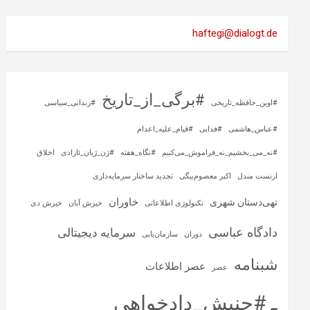
haftegi@dialogt.de
#برگی_از_تاریخ
#اوین_حافظه_تاریخی
#زندانی_سیاسی
#عباس_هاشمی
#فدایی
#قیام_علیه_اعدام
#نه_می_بخشیم_نه_فراموش_می‌کنیم
#نگاه_هفته
#ژن_ژیان_ئازادی
اخلاق
ارنست مندل
اکبر معصوم‌بیگی
تجدید ساختار سرمایه‌داری
خاوران
تهی‌دستان شهری
تکنولوژی اطلاعاتی
خیزش آبان
خیزش دی
دادگاه عباسی
سرمایه‌ دیجیتالی
دوران
سازمان‌یابی
شبنامه
عصر اطلاعات
عصر
ـ #جنبش_دادخواهی