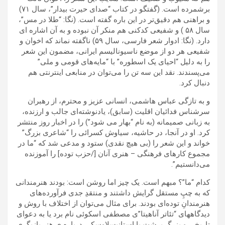
برشمرده است. (گفتگو در کتاب “صدای حیرت بیدار”، سال ۷۱)
و براهنی هم دقیق‌تر در این باره گفته است. (نگا: “طلا در مس”،
سال ۵٨ ) و شفیعی کدکنی هم منکر آن نبوده و به آن اشاره ای
دارد. (نگا: ادوار شعر فارسی، سال ۵۹) ناگفته نماند که اخوان و
شفیعی هر دو از موضع ناسیونالیسم ایرانی، مضمون این شعر
را به دلیل “احیای یک اسطوره” با “مایه‌های قومی و ملی”
می‌پسندند. نقد این سه تن را می‌توان در منابعی اینترنتی هم
دنبال کرد.
و به تازگی عباس هاشمی، انسانی عزیز و محترم، از رهبران
سرشناس فدائیان اقلیت (سابق)، یادنوشته‌ای جالب و ارزنده،
به زبانی صمیمانه (به نام “بهار می شود”) را در اخبار روز منتشر
کرد. او در آنجا، در حاشیه، سیاوش کسرائی را “شاعری بزرگ”
خواند و این شعر را (بی هیچ نقدی) ستود و مدعی شد که “ما در
مجموع کارهای فرهنگی – هنری آنان [/حزب توده] را آموزنده
می‌دانستیم”.
کدام “ما”؟ مبهم است. یک چیز اما روشن است: بودند هنرمندانی
که به چپِ مستقل گرایش داشتند و منتقدِ جدی فرآورده‌های
هنرمندانِ توده‌ای بودند. برای مثال می‌توان از اختلاف با روش و
دیدگاههای “تئاتر آناهیتا”ی مصطفی اسکوئی نام برد یا به دعوای
تاریخی و بزرگ برشت با استانیسلاوسکی درباره ی هنر بازیگری