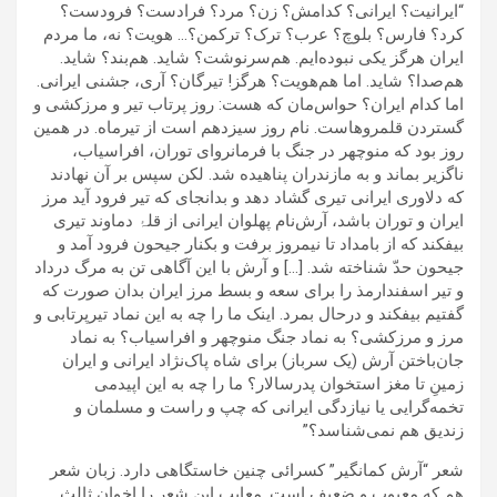
“ایرانیت؟ ایرانی؟ کدامش؟ زن؟ مرد؟ فرادست؟ فرودست؟
کرد؟ فارس؟ بلوچ؟ عرب؟ ترک؟ ترکمن؟… هویت؟ نه، ما مردم
ایران هرگز یکی نبوده‌ایم. هم‌سرنوشت؟ شاید. هم‌بند؟ شاید.
هم‌صدا؟ شاید. اما هم‌هویت؟ هرگز! تیرگان؟ آری، جشنی ایرانی.
اما کدام ایران؟ حواس‌مان که هست: روز پرتاب تیر و مرزکشی و
گستردن قلمروهاست. نام روز سیزدهم است از تیرماه. در همین
روز بود که منوچهر در جنگ با فرمانروای توران، افراسیاب،
ناگزیر بماند و به مازندران پناهیده شد. لکن سپس بر آن نهادند
که دلاوری ایرانی تیری گشاد دهد و بدانجای که تیر فرود آید مرز
ایران و توران باشد، آرش‌نام پهلوان ایرانی از قلۂ دماوند تیری
بیفکند که از بامداد تا نیمروز برفت و بکنار جیحون فرود آمد و
جیحون حدّ شناخته شد. […] و آرش با این آگاهی تن به مرگ درداد
و تیر اسفندارمذ را برای سعه و بسط مرز ایران بدان صورت که
گفتیم بیفکند و درحال بمرد. اینک ما را چه به این نماد تیرپرتابی و
مرز و مرزکشی؟ به نماد جنگ منوچهر و افراسیاب؟ به نماد
جان‌باختن آرش (یک سرباز) برای شاه پاک‌نژاد ایرانی و ایران
زمینِ تا مغز استخوان پدرسالار؟ ما را چه به این اپیدمی
تخمه‌گرایی یا نیازدگی ایرانی که چپ و راست و مسلمان و
زندیق هم نمی‌شناسد؟”
شعر “آرش کمانگیر” کسرائی چنین خاستگاهی دارد. زبان شعر
هم که معیوب و ضعیف است. معایب این شعر را اخوان ثالث