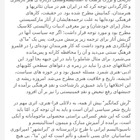
و کارگردانی توجه کرد که در ایران هم در میان تئاتریها و
هنرمندان، کمابیش مطرح شده بود. در حقیقت، کارهای
فرهنگی توده‌ایها به علت ترجمه‌هایشان از آثار مارکسیستیِ
مجاز (برای خودشان) و نیز معرفی ادبیات رئالیستی کلاسیک
مطرح بود و مورد توجه قرار داشت؛ اگر چه سیاستِ آنها در
گزینش آثار برای ترجمه زیر پرسش می‌رفت. پس یک “ما”ی
آوانگاردی هم وجود داشت که کار هنرمندانِ توده‌ای را در قلمرو
فرهنگِ سنتی می‌دید و آن را محافظه کارانه و پس‌مانده
می‌شمرد. برای مثال شاملو را باید در این جبهه بجا آورد. این
اختلافهای جدی را نباید در زمره ی دعواهای سطحیِ کلوبهای
ادبی-هنری شمرد. مسئله عمیق بود و در حوزه های سیاست،
اندیشه، تاریخ و خلاقیت هنری مطرح می‌شد. امروزه ریشه ی
این اختلافها را باید عمیق‌تر بازشناخت و نقدِ فرهنگی برآمده از
جنبشهای رفعِِ تبعیض و نقدِ ‌فمینیستی را نیز بر آن افزود.
“آرش کمانگیر” بیش از همه، به دلائلی فرا-هنری، اثری مهم در
تاریخ شعر سیاسی ایران است و باید به آن توجه کرد. امّا باید
گفت که این شعرِ کسرائی براستی محصولی ماچومآبانه و آبکی
است، برآمده از آمیزشِ مبارک و میمون استالینیسم و
ناسیونالیسم ایرانی با طرحِِ نژادپرستانه ی “ایرانشهرِ” امپراتوری
ساسانیان. جای بسی تأسف و تألم است که این “ما”، بی هیچ