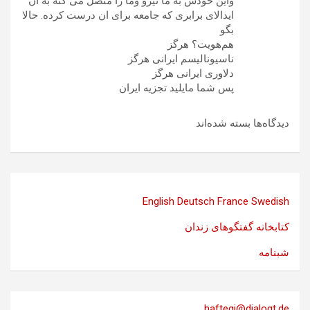
واین خودش به ما نیرو وما را متصل می کنه به ان
ایدالای برابری که جامعه برای ان درست کرده. حالا
بگو
هم‌هویت؟ هرگز
ناسیونالیسم ایرانی هرگز
دلاوری ایرانی هرگز
پس شما مایلید تجزیه ایران
دیدگاه‌ها بسته شده‌اند
English
Deutsch
France
Swedish
کتابخانه گفتگوهای زندان
شبنامه
haftegi@dialogt.de