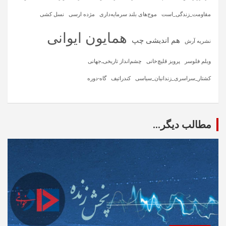
مقاومت_زندگی_است
موج‌های بلند سرمایه‌داری
مژده ارسی
نسل کشی
همایون ایوانی
هم اندیشی چپ
نشریه آرش
ویلم فلوسر
پرویز قلیچ‌خانی
چشم‌انداز تاریخی‌ـ‌جهانی
کشتار_سراسری_زندانیان_سیاسی
کندراتیف
گاه-دوره
مطالب دیگر...