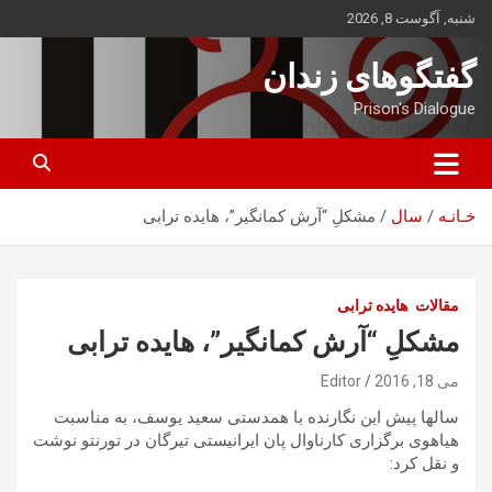
ه
شنبه, آگوست 8, 2026
حتوا
روید
گفتگوهای زندان
Prison's Dialogue
خـانـه
سال
مشکلِ “آرش کمانگیر”، هایده ترابی
مقالات
هایده ترابی
مشکلِ “آرش کمانگیر”، هایده ترابی
می 18, 2016
Editor
سالها پیش این نگارنده با همدستی سعید یوسف، به مناسبت
هیاهوی برگزاری کارناوال پان ایرانیستی تیرگان در تورنتو نوشت
و نقل کرد: