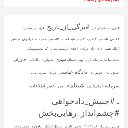
#برگی_از_تاریخ
#اوین_حافظه_تاریخی
#زندانی_سیاسی
#عباس_هاشمی
#فدایی
#قیام_علیه_اعدام
#نه_می_بخشیم_نه_فراموش_می‌کنیم
#نگاه_هفته
#ژن_ژیان_ئازادی
اخلاق
ارنست مندل
اکبر معصوم‌بیگی
خاوران
تهی‌دستان شهری
تجدید ساختار سرمایه‌داری
تکنولوژی اطلاعاتی
دادگاه عباسی
خیزش آبان
خیزش دی
دوران
سازمان‌یابی
شبنامه
سرمایه‌ دیجیتالی
عصر اطلاعات
عصر
ـ #جنبش_دادخواهی
#چشم‌انداز_رهایی‌بخش
فریبرز رئیس‌دانا
قیام 1357
مانفرد فاسلر
مانوئل کاستلز
ماهواره‌
محمد مالجو