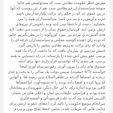
معرض خطر حکومت نظامي ست که مسئوليتش هم غالبا
متوجه سياستمداران غيرنظامي ست. هم از اين روست که آنها
در پي عفوي اند که در حکم رای برائت یکپارچه ارتش باشد.
حزب و ارتش زد و بند مي کنند؛ سياستمداران همه را مي
بخشايند؛ دست از پا خطا نمی کنند و به دلجويي از نيروهای
ارتش برمي آيند. قربانيان حقوق شان را از دست مي دهند؛ لایه
های گسترده ي مردم نيز. مورد اوروگوئه را در نظر بگيريم. جايي
که توده راي دهنده کوشيد مجلس و سياستمداران حرفه اي را
وادارد که راي برائت به رژيم نظامي پيشين را بازپس گیرد.
جنبش مردمي ي سازمان یافت که بنا داشت از راه يک همه
پرسی عفو پيش کش شده را بازستاند. در راه دستيابي به همه
پرسي، هر سدی را که توانستند قرار دارند. تنها برای اينکه
صندوق های رای را بيرون آورند. رقم سرسام آوري امضا
خواستند (6/1 جمعيت). سپس دولت يک سالی را به بحث و جدل
درباره ي امضاها گذراند در طاهرااصلاح ترين زمينه ها- و آنهايي
که پروا کرده و امضا داده بودند را به ستوه آورد. اما امضاها
کافی بود وبه اندازه رای. با اين حال ديگر، شهروندان پريشانحال
شده بودند و هراسان. تبليغات بي امان و اعلان هاي بي شمار،
اکثريتي آفريده بود که به علت فرسودگي و آشفته فکري
سرانجام موضع حکومت را تائيد کرد: اعطاي عفو به ارتش برای
جنايت هايي که مرتکب شده، ضامن حفظ صلح نوين و مردم