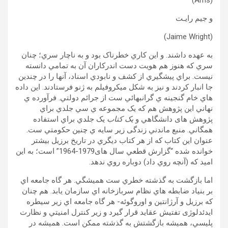
(Ams)
و جيم رايـت
(Jaime Wright)
به عهده داشند. و اين کاري خطرناک بود و به ناچار سري؛ چنان
سري که هنوز هم هويت دست اندرکاران آن به تمامي دانسته
نيست. براي پيشگيري از کشف و نابودي اسناد، آنها را در چندين
جا انبار کردند و نيز به شکل ميکروفيلم به ژنو فرستادند. اين داده
هاي خام گنجينه ي گرانبهائي ست از جرائم دولتي. فرآورده ي
نهاني اين پژوهش هم که يک مجموعه ي سي جلدي براي
پژوهش های دانشگاهي و
يک کتاب
يک جلدي براي استفاده
همگاني. منبع ماندني زندگی زير سايه ي چنين حکومتي ست.
عنوان اين کتاب که از هر کتاب ديگري در تاريخ برزيل بيشتر
خوانده شده “گزارش قطعي سال های1979-1964” است؛ به اين
اميد که (آنچه روي داد) دوباره روي ندهد.
اما بازگشت به گذشته خطري ست هميشگي. هر گاه جامعه اي
بر بنياد ضابطه هاي نظام سربازخانه اي سازمان يابد. هم چنان
که برزيل و آرژانتين و اوروگوئه- هر گاه جامعه اي زير سيطره
ایدئدلوژی تفتيش عقايد قرار گيرد و زير کنترل امنيتي و نظارت
پليسي، هميشه بازگشتش به گذشته ممکن است. هميشه در