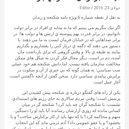
جولای 23, 2016
Editor
به نقل از نقطه شماره 6 ويژه نامه شکنجه و زندان
اگر نيک بنگريم مي بينيم که ما به مثابه ي افراد در برابر دولت
ناتوانيم، در برابر قدرت بهم پيوسته ي ارتش ها و دولت ها؛ در
برابر صداهايي که در خيابان فرمان ايست به ما مي دهند. يا
دستور مي دهند که دگمه ي درباز کني را بفشاريم و بگذاريم
بيايند به طبقه ي بالا. و وقتي گروهي که براي بازداشت مان
آمده، دم در است، ديگر مجال فکر کردن به شکل هاي ممکن
مخالفت سازمان يافته نيست. اما دانش شکنجه هم خود عملي
ست سياسي؛ به همان گونه که بي خبري از آن و سکوت در
برابرش پيامدي سياسي دارد. سخن گفتن از آنچه ناگفتني است،
آغاز عمل است.
يکي از راه های گفتگو درباره ي شکنجه پيش کشيدن اين
پرسش است؛ وقتی مردم سالاری به جاي رژيم هاي استبدادي
نشست، با شکنجه گران چه بايد کرد؟ شکنجه گر در ميان
کساني مانده که روزي آزارشان رسانده. آيا بايد او را دستگير،
متهم و محاکمه کرد؟ يا که تنها بايد از کار برکنارش ساخت؟ و يا
بخشود؟ و يا عفو عمومي داد؟ آدم درمي ماند که اين انتخاب
آخر اصلا چرا طرح مي شود. در واقعيت اما، همين راه است که