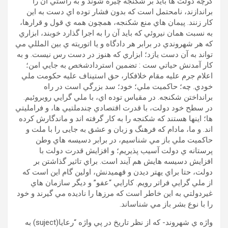
گرچه دولت ها بايد بر شکنجه چيره شوند و به راستي آن را
براندازند، نامحتمل است که بدون فشار توده اي دست به اين
کار زنند. پيمان هاي منع شکنجه، همچون همه ي قول و قرارها،
به نسبت همان نيروئي که بايد آن را به اجرا گذارد خوبند، ابزاري
که هر شهروندي در برابر هر دادگاه و يا اتوريته ي بين المللي مي
تواند به آن دست يازد؛ ابزاري که هنوز در دست رس نيست. و به
کار آمدنش حياتي ست : تضمين استرداد
شخص
به جايي امن؛
اعلام جرم عليه مقام خلافکار، حق استيناف عليه حکومت ملي
خودي. چه؛ حاکميت ملي؛ خود؛ سد بزرگي است در راه
برانداختن شکنجه. در مقياس توده اي، با ملي گرايي روبروئيم.
در سطح خود دولت، با قدرت اقتصادي چندملتيي ها، و فرامليتي
ها؛ اينها هستند که شکنجه را به کار گرفته اند و ماندگارش کرده
اند. و ما، مادام که فرهنگ و زبان و عشق به جایی را با ملت و
حاکميت ملي باز مي شناسيم، در برابر دسيسه هاي وطن
پرستانه ي دولت آسيب پذيريم؛ و افزايش قدرت دولت با
افزايش دسيسه هايش هم آیند است. براي تاثير گذاشتن بر
دولت، حتا براي یهتر ديدن و قهميدنش، اولين گام اين است که
از ملي گرايي فراتر رويم. کارايي “عفو” و ديگر سازمان هاي
غيردولتي به اين خاطر است که مرزها را ناديده مي گيرند و خود
را با نوع بشر باز مي شناساند.
واژه ي شهروند- که از نظر تاريخ در پي واژه “رعايا(suject) به