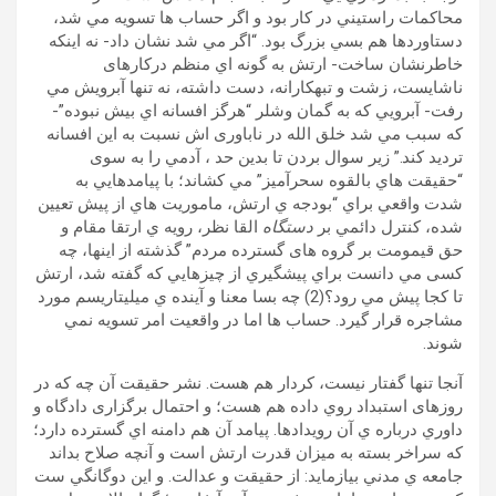
محاکمات راستيني در کار بود و اگر حساب ها تسويه مي شد،
دستاوردها هم بسي بزرگ بود. “اگر مي شد نشان داد- نه اينکه
خاطرنشان ساخت- ارتش به گونه اي منظم درکارهای
ناشايست، زشت و تبهکارانه، دست داشته، نه تنها آبرويش مي
رفت- آبرويي که به گمان وشلر “هرگز افسانه اي بيش نبوده”-
که سبب مي شد خلق الله در ناباوری اش نسبت به اين افسانه
ترديد کند.” زير سوال بردن تا بدين حد ، آدمي را به سوی
“حقيقت هاي بالقوه سحرآميز” مي کشاند؛ با پيامدهايي به
شدت واقعي براي “بودجه ي ارتش، ماموريت هاي از پيش تعيين
شده، کنترل دائمي بر
دستگاه
القا نظر، رويه ي ارتقا مقام و
حق قيمومت بر گروه های گسترده مردم” گذشته از اينها، چه
کسی مي دانست براي پيشگيري از چيزهايي که گفته شد، ارتش
تا کجا پيش مي رود؟(2) چه بسا معنا و آینده ي ميليتاريسم مورد
مشاجره قرار گيرد. حساب ها اما در واقعيت امر تسويه نمي
شوند.
آنجا تنها گفتار نيست، کردار هم هست. نشر حقيقت آن چه که در
روزهای استبداد روي داده هم هست؛ و احتمال برگزاری دادگاه و
داوري درباره ي آن رويدادها. پيامد آن هم دامنه اي گسترده دارد؛
که سراخر بسته به ميزان قدرت ارتش است و آنچه صلاح بداند
جامعه ي مدني بيازمايد: از حقيقت و عدالت. و اين دوگانگي ست