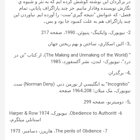
در برگردان اين نوشته کوشش کرده ايم که به نثر و شيوه ي
نگارش نويسنده وفادار مانيم. جز چند پاراگراف پاياني، تمام
فصل- که عنوانش “نتيجه گيري”ست- را آورده ايم. نياوردن اين
چند پاراگراف هم به علت کمبود جا بود و بس.ـ
2- نيويورک، وايکينگ- پنپوئن، 1990، صفحه 217
ـ3- الين اسکاري، ساختن و بهم ريختن جهان
” (The Making and Unmaking of the World)، از کتاب “تن در
درد”، نيويورک- لندن، نشر آکسفورد، 1985
ـ4- برگدران
“Incognitio” به انگليسي از نورمن دني. (Norman Deny) ست.
نيويورک، مک ميلان؛ 1964،208 صفحه.
ـ5- دوميترنو، صفحه 299.
6- Obedience to Authoritt، نيويورک، Harper & Row 1974
استانلي ميلگرم،
7- The perils of Obdience، هارپرز، دسامبر، 1973.