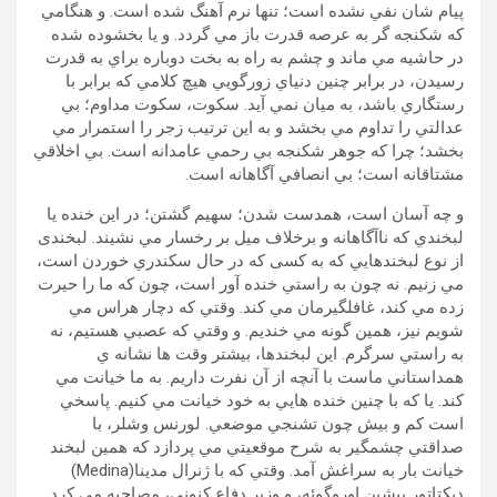
پيام شان نفي نشده است؛ تنها نرم آهنگ شده است. و هنگامي
که شکنجه گر به عرصه قدرت باز مي گردد. و يا بخشوده شده
در حاشيه مي ماند و چشم به راه به بخت دوباره براي به قدرت
رسيدن، در برابر چنين دنياي زورگويي هيچ کلامي که برابر با
رستگاري باشد، به ميان نمي آيد. سکوت، سکوت مداوم؛ بي
عدالتي را تداوم مي بخشد و به اين ترتيب زجر را استمرار مي
بخشد؛ چرا که جوهر شکنجه بي رحمي عامدانه است. بي اخلاقي
مشتاقانه است؛ بي انصافي آگاهانه است.
و چه آسان است، همدست شدن؛ سهيم گشتن؛ در اين خنده يا
لبخندي که ناآگاهانه و برخلاف ميل بر رخسار مي نشيند. لبخندی
از نوع لبخندهايي که به کسی که در حال سکندري خوردن است،
مي زنيم. نه چون به راستي خنده آور است، چون که ما را حيرت
زده مي کند، غافلگيرمان مي کند. وقتي که دچار هراس مي
شويم نيز، همين گونه مي خنديم. و وقتي که عصبي هستيم، نه
به راستي سرگرم. اين لبخندها، بيشتر وقت ها نشانه ي
همداستاني ماست با آنچه از آن نفرت داريم. به ما خيانت مي
کند. يا که با چنين خنده هايي به خود خيانت مي کنيم. پاسخي
است کم و بيش چون تشنجي موضعي. لورنس وشلر، با
صداقتي چشمگير به شرح موقعيتي مي پردازد که همين لبخند
خيانت بار به سراغش آمد. وقتي که با ژنرال مدينا(Medina)
ديکتاتور پيشين اوروگوئه، و وزير دفاع کنوني، مصاحبه مي کرد.