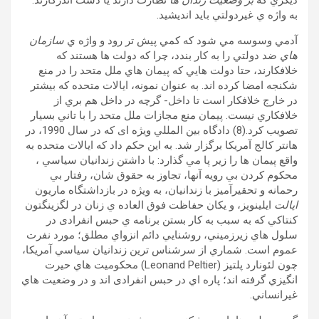
ديگري که
بر وضعيت زندان ها
نظارت دارند يا دست اندرکارند.
به واژه ي غيردولتي بايد انديشيد.
آدمي وسوسه مي شود که کمي پيش تر رود و واژه ي
سازمان
هاي
ضد دولتي را به کار بندد، چرا که دولت ها هستند که
خلافکارند، حتا دولت هايي که پيمان هاي ملل متحد را در منع
شکنجه امضا کرده اند. به عنوان نمونه، ايالات متحده که بيشتر
در خارج خلافکار است تا داخل- گرچه در داخل هم بري از
خلافکاري نيست. پيمان منع مجازات ملل متحد را با تاني بسيار
تصويب کرد.(8) دادگاه بين المللي ويژه ای که در سال 1990، در
هانتر کالج آمريکا برگزار شد. به اين حکم داد که ايالات متحده به
واقع پيمان ها را زير پا مي گذارد: با داشتن زندانيان سياسي ،
محکوم کردن بي رويه آنها، تجاوز به حقوق شان، رفتار بي
رحمانه و تحقيرآميز با زندانيان، به ويژه در بازداشتگاه ماريون
ايالت
ايلينويز، و يکان حفاظت فوق العاده ي زنان در لگزينگتون
کنتاکي که به سبب به کار بستن برنامه ي حبس انفرادی در
سلول هاي زيرزميني، روشنايي دائم انزواي مطلق؛ مورد نفرت
عموم است. شماري از سرشناس ترين زندانيان سياسي آمريکا،
چون لئونارد پلتيز (Leonand Peltier) محکوميت هاي حيرت
انگيزي گرفته اند؛ پاره اي در حبس انفرادی اند و در وضعيت هاي
غيرانساني.