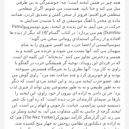
همه چيز در همين لبخند است؛ چه؛ خوشمزگي به بي طرفي
ميل مي کند و حتا تاييد. همدست مي شويم. اگر از سطحي
منطقي فرو افتيم؛ فروتر از سخن گفتن و تصديق کردن، همانند
ماده ي مخدر يا آهنگ موسيقي ي که با شنيدن صدايش به
حرکت در مي آييم. به اين پديده ي لبخند، پترو دوميترويو(Petru
Dumitriu) هم مي پردازد؛ در کتاب “گمنام”(4) که ديگر از ديده ها
افتاده و از زندگي استبدادي روماني سخن مي گويد؛
سوسياليستي
از اعضا حزب
چند افسر شوروي را به شام
ميهمان مي کند. آنها مست مي شوند و عربده مي کشند و به
همسر و دخترش تجاوز مي کنند. “بدبختانه”- اين کلمه اي است
که در فرداي اين رويداد، توجيه گر هميشگي حزب در گفتگو با
راوي به کار برد- “آنها بطري را به شرمگاه همسرش سپوخته
بودند و او خونريزي کرد و چند ساعت بعد مرد”. راوي گوش مي
دهد. عضو حزب لبخند مي زند. و اين لبخند مردي است که ديگر
نه به طور طبيعي و نه به طور مصنوعي نمي تواند از چيزي لذت
برد؛ جز تن دادن به اراده اي بيرون از خود. راوي، اين
لبخند
را
بارها بر سيماي کارمندان حزب ديده است؛ که ره آورد يک عمر
دسيسه چيني بيزانسي، خيانت، بازجويي و اتهام زني است. اين
لبخند
گرچه از جانبي به کلي متفاوت مي آيد، به لبخند وشلر تن
مي زند. اين گزارشگر کارآمد نيويورکر(The Nez Yorker) هم؛ که
به اراده ي ديکتاتوري نظامي روحش به چهار ميخ کشيده شد،