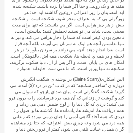
در جايي زنداني کرد که تنها صدای فرياد ديگران را بشنود؛ برای
هفته ها و يک روند… و حتا اگر شما را نزده باشند. شکنجه شده
ايد. امضايتان را زير اعترافي دروغين گذاشته ايد. چه؛ هر
زورگوئي يي که به اعتراف منجر شود، شکنجه است. و شکنجه
بيش از هر چيز هراس است: اگر مي دانستيد که تنها برای مدت
معيني ست، شايد مي توانستيد تحملش کنيد؛ ندانستن است،
نامعين بودن کيفر است که شما را دچار هراس مي کند. و نيز نه
تنها ندانستن آنچه هم اينک به سرتان مي آورند، بلکه آنچه قرار
است بعدا انجام دهند. آنچه مي توانند بر سرتان بيآورند؛ در هر
لحظه و در همه ي لحظه ها، شکنجه، همه اش، بالقوهگي است.
امکان هاي بي پايان است، و اگر پس از آن، دنيا سکوت برگزيند،
شکنجه نه تنها پيروز است، که ماندني ست. جاودانه. همواره.
الين اسکاری(Elaine Scarry) در نوشته ي شگفت انگيزش
درباره ي “ساختار شکنجه” که در کتاب “تن در درد”(3) آمده، مي
گويد؛ شکنجه گفتگوئي است ميان صداي یازجو که سوال مي
کند و گوشت تن زنداني که آن همه درد فرساينده را به درون فرو
مي کشد؛ دردي که کل دنيا را از لوح ضمير آدمي مي زدايد و
همه دريافت ها، انديشه ها، یادمانده ها، گذشته ها و اصول را؛
دردی که همه آحاد آگاهي آدمي را چنان درمي نوردد که زنداني
همه درد مي شود و نه چيزي بيش. اعتراف، که حتا نزد مشاهده
گران همدل، خيانت تلقي مي شود، کمتر از فرو ريختن دنيا و