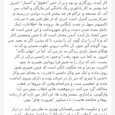
کار آمده، روزگاري نو بود و پر از حس “حقوق” و “امتياز”- امروز
اما بيشتر به کار يادآوري رنگ باختگي اين واژگان و القاب مي
آيد، که منتيجه ي تراکم هر چه بيشتر قدرت دولتي در زمينه ي
تمرکز مدرن کنترل است.
امري
که از نظر فني هم با سرعت
کامپيوتر سهل تر شده: بايگاني ها، پرونده ها، اطلاعات، اينک
عامل بسته شدن دست و پاي شهروندانند. و اين چنين است که
حس انقياد باز آمده. آدمي مختار است که با چنين وضعيتي کنار
آيد و يا آن را ترک گويد. آن را بپذيرد يا که نپذيرد. اگر به تبعيد نمي
رود، گوشه گير شود، آن حالت دروني خلوت نشيني ي که به
هنگام تحمل ناپذي زندگي به بار مي آيد. اما در “جهان يگانه”
امروز، به کجا مي شود رفت؟ و چون به راستي ترکي در کار
نيست، بايد که ترک را به تغيير فرا رويانيم. تغييري به سود
اکثريت مردم؛ و چه شگفت انگيز است که چنين تغييري هنوز
روي نداده. و ليک سر وکار داشتن با قدرت، به معناي سر وکار
داشتن با چيزي که دير باز در جريان بوده و داراي نيروي انباشت
شده ي عظيمي ست. و سرانجام وقتي که نيروها در قطب
مخالف گرد مي آيند، در موقعيت هايي انقلاب پيش مي آيد؛
واژگوني، براندازي. بيشتر وقت ها، اين آغاز دور تازه اي از زياده
روها و شکنجه هاست؛ با دستاويز “ضرورت هاي” نوين.
خرد و حکومت قانون راهنمايان بهتري به نظر مي آيند. در دراز
مدت، هم “انقلابي”اند و هم “راديکال”؛ به اعتبار حقوقي که در