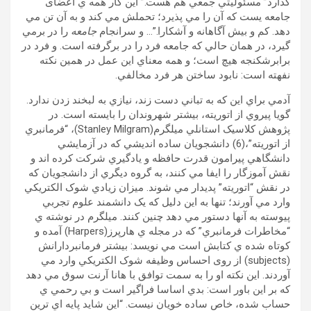
گذارد” مسئوليتي جمعي هم هست.” اين کار همه ي اعضای
جامعه يست که آن را مي پذيرد؛ تحملش مي کند و به آن تن مي
دهد. کم و بيش آگاهانه و آشکارا.”… و سرانجام
جامعه
را در برمي
گيرد، در همان حالي که جامعه فرد را در برگرفته است. و فرد در
برابرشکنجه هيچ است؛ و همه معناي اين عمل در همين نکته
نفهته است: نابود ساختن هر فرد مخالفي.
آدمي براي اين که به تباني دست زند، نيازي به لبخند زدن ندارد.
گويا پيروي از اتوريته، بيشتر شهروندان را بايسته است. در
پژوهش کلاسيک استانلي ميلگرم(Stanley Milgram)، “فرمانبري
از اتوريته”،(6) دانشجويان ساده انديشي که در آزمايشي
دانشگاهي پيرامون قدرت حافظه و يادگيري شرکت کرده اند و
نقش آموزگار را ايفا مي کنند، به گروه ديگري از دانشجويان که
در نقش “اتوريته” پديدار مي شوند. ميزان زيادي شوک الکتريکي
وارد مي آورند؛ تنها به اين دليل که يک دانشمند علوم تجربي
پيوسته به آنها دستور مي دهد چنين کنند. ميلگرم در نوشته ي
“مخاطرات فرمانبري” که در مجله ي هارپرز(Harpers) آمده و
کوتاه شده ي کتابش است مي نويسد: بيشتر فرمانبردارانش
(subjects) از روی احساس وظيفه شوک الکتريکي وارد مي
آوردند. اين نکته او را به سمت توافق با هانا آرنت سوق مي دهد
که بر اين باور است: بدي اساسا فراگير است و بي رحمي ي
حساب شده، خاص ساده خويان نيست. “اين شايد پايه اي ترين