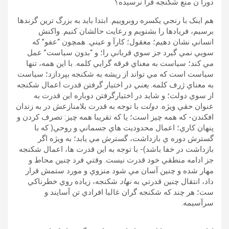
دورا ن منع شکنجه فرا نرسيده؟
هم اينک با رنجي يکسره روبروييم. ابتدا بايد به بزرگ ترين گزندها
برسيم، فريادها را بشنويم و رعايت حالشان کنيم. واکنش
انساني نشان دهيم؛ معقول؛ کارآ و عيني. همچون “عفو” که
سويي نمي گيرد جز سوي قرباني را؛ و “بدون سياست” عمل
مي کند؛ سياست به معناي فرقه گرايي کلمه. با اين همه، تنها
سياست است که مي تواند از ريشه به شکنجه بپردازد؛ سياست
به معناي ژرف کلمه.
يعني
در اختيار گرفتن قدرت اعمال شکنجه
از سوي دولت؛ و شايد در اختيارگرفتن دوباره اين قدرت به
عنوان حقي ويژه.
دولت
با توجه به قدرت بلامنازعش در به زندان
افکندن- که همه چيز است؛ يا که تقريبا همه چيز: تصرف کردن و
پنهان کاري؛ اعمال محدوديت هاي جسماني و روحي( که با
گسترش دوره ي بازداشت، گسترش مي يابد؛ به ويژه اگر
بازداشت در خفا باشد)- با توجه به اين قدرت ها، اعمال شکنجه
جز ادامه منطقي خود قدرت نيست. وقتي فرد چنين محاط و
مهار شده و چنين آسان مي شود منزوي و مورد ستمش قرار
داد، انتقال چنين قدرتي به
نهاد
شکنجه، زياده روي خطرناکي
ست؛ هر چند که شکنجه گران غالبا افرادي تن آسايند و
سرآسيمه.