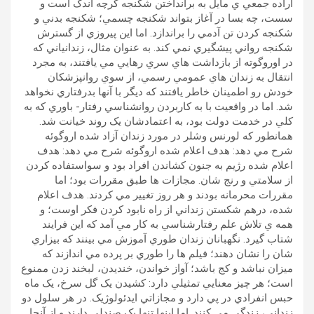
اراده جمعي ي مايل به برانداختن شکنجه گرچه اندک است و
سست، چه بسا در آغاز بتواند شکنجه چسمي؛ شکنجه بدني و
شکنجه کردن تن آدمي را براندازد. اما اين پيروزي از گسترش
شکنجه رواني پيشگيري نمي کند. به عنوان مثال، زندانياني که
در اوروگوته از بازداشت هاي سري رهايي مي يافتند، به مجرد
انتقال به زندان هاي عمومي رسمي، از سوي روانپزشکان
خودش رو اطمينان خاطر يافتند که ديگر با آنها بدرفتاري نخواهد
شد. اما در واقعيت با به کاربردن روانشناسي رفتار- باوري که به
کلي در خدمت دولت بود، به اعتمادشان يک روند خيانت شد.
همانطور که لورنس وشلر در مورد زندان آزاد شده اروگوئه
شرح مي دهد: هدف اعلام شده اروگوئه شرح مي دهد: هدف
اعلام شده رژيم به جنون کشاندن افراد بود و سواستفاده کردن
از سلامتي و رنج شان. مجازات ها طبق مقررات بود؛ اما
مقررات محرمانه بودند و هر روز تغيير مي کردند. هدف اعلام
شده، درهم شکستن زنداني از راه نابود کردن فکر اوست؛ و
همه ي تلاش علم رفتارشناسي به کار مي آمد که اين فرايند
شتاب گيرد. نگهبانان زندان طوري آموزش مي بينند که بيزاري
شان را نشان دهند؛ فيلم ها را طوري بر پرده مي اندازند که
ميزان نباشد و کج باشد؛ آواز خواندن، خنديدن، لبخند زدن ممنوع
است؛ هر چيز معنايي تمثيلي دارد: کشيدن يک گل سرخ، يک ماه
حبس انفرادي در پي دارد و مجازاتي ايدئولوژيک. در هر سلول دو
زنداني، زندگي مي کنند. اما اينها تنها يک صندلي دارند و از آنجا