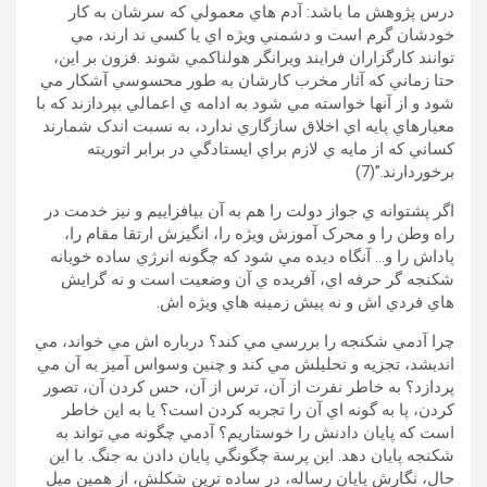
درس پژوهش ما باشد: آدم هاي معمولي که سرشان به کار
خودشان گرم است و دشمني ويژه اي یا کسي ند ارند، مي
توانند کارگزاران فرايند ويرانگر هولناکمي شوند .فزون بر اين،
حتا زماني که آثار مخرب کارشان به طور محسوسي آشکار مي
شود و از آنها خواسته مي شود به ادامه ي اعمالي بپردازند که با
معيارهاي پايه اي اخلاق سازگاري ندارد، به نسبت اندک شمارند
کساني که از مايه ي لازم براي ايستادگي در برابر اتوريته
برخوردارند.”(7)
اگر پشتوانه ي جواز دولت را هم به آن بيافزاييم و نيز خدمت در
راه وطن را و محرک آموزش ويژه را، انگيزش ارتقا مقام را،
پاداش را و… آنگاه ديده مي شود که چگونه انرژي ساده خويانه
شکنجه گر حرفه اي، آفريده ي آن وضعيت است و نه گرايش
هاي فردي اش و نه پيش زمينه هاي ويژه اش.
چرا آدمي شکنجه را بررسي مي کند؟ درباره اش مي خواند، مي
انديشد، تجزيه و تحليلش مي کند و چنين وسواس آميز به آن مي
پردازد؟ به خاطر نفرت از آن، ترس از آن، حس کردن آن، تصور
کردن، پا به گونه اي آن را تجربه کردن است؟ یا به اين خاطر
است که پايان دادنش را خوستاريم؟ آدمي چگونه مي تواند به
شکنجه پايان دهد. اين پرسة چگونگي پايان دادن به جنگ. با اين
حال، نگارش پايان رساله، در ساده ترين شکلش، از همين ميل