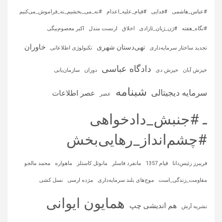
#عباس_هاشمی
#فدایی
#قیام_علیه_اعدام
#نه_می_بخشیم_نه_فراموش_می‌کنیم
#نگاه_هفته
#ژن_ژیان_ئازادی
اخلاق
ارنست مندل
اکبر معصوم‌بیگی
خاوران
تهی‌دستان شهری
تجدید ساختار سرمایه‌داری
تکنولوژی اطلاعاتی
دادگاه عباسی
خیزش آبان
خیزش دی
دوران
سازمان‌یابی
شبنامه
سرمایه‌ دیجیتالی
عصر اطلاعات
عصر
ـ #جنبش_دادخواهی
#چشم‌انداز_رهایی‌بخش
فریبرز رئیس‌دانا
قیام 1357
مانفرد فاسلر
مانوئل کاستلز
ماهواره‌
محمد مالجو
مقاومت_زندگی_است
موج‌های بلند سرمایه‌داری
مژده ارسی
نسل کشی
همایون ایوانی
هم اندیشی چپ
نشریه آرش