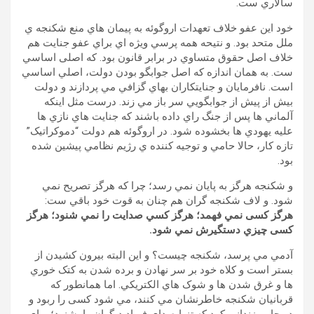
سالاري ست.
خود اين عفو خلاف تعهدات اروگوئه به پيمان هاي منع شکنجه ي
ملل متحد بود. و نتیحه همه پرسي ويژه اي براي عفو جنايت هم
خلاف اصل حقوق متساوي در برابر قانون بود. که اصلی اساسي
ست. به همان اندازه که اصل جوابگو بودن دولت، اصلي اساسي
است. نافرمايان و جنايتکاران بهاي گزافي مي پردازند و دولت
بيش از پيش از جوابگويي سر باز مي زند. درست مثل اينکه
آلماني ها پس از جنگ راي داده باشند که جنايت هاي نازي ها
عليه یهودي ها بخشوده شود. در اروگوئه هم دولت “دموکراتيک”
تازه کار، حالا حامي و توجيه کننده ي رژيم نظامي پيشين شده
بود.
و شکنجه هرگز به پايان نمي رسد؛ چرا که هرگز تصريح نمي
شود. و لاف شکنجه گران هم چنان به قوت خود باقي ست:
هرگز کسی نمي فهمد؛ هرگز کسي صدايت را نمي شنود؛ هرگز
کسی چيزي دستگيرش نمي شود.
آدمي مي پرسد، شکنجه چيست؟ و اين البته بيرون کشيدن از
بستر است و کلاه خود بر سر نهادن و برده شدن به کتک خوري
ها و غرق شدن ها و شوک هاي الکتريکي. اما همانطور که
قربانيان شکنجه خاطرنشان مي کنند، مي شود کسی را ربود و