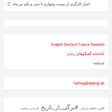
اخبار کارگری از بیست وچهارم تا سی و یکم تیر ماه
English
Deutsch
France
Swedish
کتابخانه گفتگوهای زندان
شبنامه
haftegi@dialogt.de
#برگی_از_تاریخ
#اوین_حافظه_تاریخی
#زندانی_سیاسی