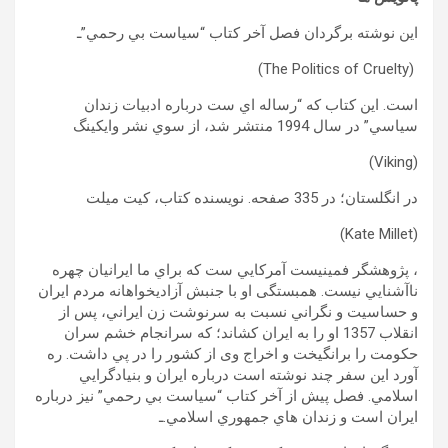
اين نوشته برگردان فصل آخر کتاب “سياست بي رحمي”ـ
(The Politics of Cruelty)
است. اين کتاب که “رساله اي ست درباره ادبيات زندان
سياسي” در سال 1994 منتشر شد، از سوي نشر وايکينگ
(Viking)
در انگلستان؛ در 335 صفحه. نويسنده کتاب، کيت ميلت
(Kate Millet)
، پژوهشگر فمينيست آمرکايي ست که براي ما ايرانيان چهره
ناآشنايي نيست. همبستگی او با جنبش آزاديخواهانه مردم ايران
و حساسيت و نگراني نسبت به سرنوشت زن ايراني، پس از
انقلاب 1357 او را به ايران کشاند؛ که سرانجام خشم سران
حکومت را برانگيخت و اخراج وی از کشور را در پي داشت. ره
آورد اين سفر چند نوشته است درباره ايران و بنيادگرايي
اسلامي. فصل پيش از آخر کتاب “سياست بي رحمي” نيز درباره
ايران است و زندان هاي جمهوري اسلامي.ـ