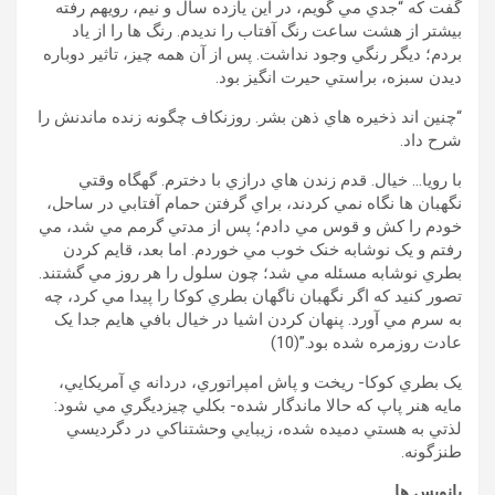
گفت که “جدي مي گويم، در اين يازده سال و نيم، رويهم رفته
بيشتر از هشت ساعت رنگ آفتاب را نديدم. رنگ ها را از یاد
بردم؛ ديگر رنگي وجود نداشت. پس از آن همه چيز، تاثير دوباره
ديدن سبزه، براستي حيرت انگيز بود.
“چنين اند ذخيره هاي ذهن بشر. روزنکاف چگونه زنده ماندنش را
شرح داد.
با رويا… خيال. قدم زندن هاي درازي با دخترم. گهگاه وقتي
نگهبان ها نگاه نمي کردند، براي گرفتن حمام آفتابي در ساحل،
خودم را کش و قوس مي دادم؛ پس از مدتي گرمم مي شد، مي
رفتم و يک نوشابه خنک خوب مي خوردم. اما بعد، قايم کردن
بطري نوشابه مسئله مي شد؛ چون سلول را هر روز مي گشتند.
تصور کنيد که اگر نگهبان ناگهان بطري کوکا را پيدا مي کرد، چه
به سرم مي آورد. پنهان کردن اشيا در خيال بافي هايم جدا يک
عادت روزمره شده بود.”(10)
يک بطري کوکا- ريخت و پاش امپراتوري، دردانه ي آمريکايي،
مايه هنر پاپ که حالا ماندگار شده- بکلي چيزديگري مي شود:
لذتي به هستي دميده شده، زيبايي وحشتناکي در دگرديسي
طنزگونه.
پانويس ها