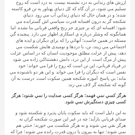
ارزش هاي زنداني به درد نشسته نيست. به درد است که روح
تسليم مي شود، در آن گاه که کل دنياي پهناور به تن فرو کاسته
شده؛ و در همان حال که دنياي زنداني آب مي رود. دنياي
شکنجه گر به درون افسانه قدرت سياسي اش گسترانده مي
شود؛ افسانه ای که بر چيزی جز رنج واقعي قرباني بنا نشده. اما
همانگونه که وشلر درباره ي اسکاری اظهار مي دارد. پیچيده گي
مسئله در همين جاست؛ آنهائي را که براي ديگران و ايده هاي
اجتماعي مي زيند، تن، با دردها و نوميدی هايش شکست مي
دهد، پيش از عزلت مطلق موجوديت انسان که در اساس عزلت
پيش از مرگ است. از اين درد، دانش دهشتناکي زاده مي شود.
در فرياد قرباني، اين تن است که روح را فرا مي خواند؛ خود
نفس است که ديگران را فرا می خواند. و اين هر دو ناشنوده مي
ماند؛ بي پاسخ. آموزه شکنجه همين سکوت است. درست به آن
گونه که شکنجه گر لاف مي زند:
هرگز کسي نمي فهمد؛ هرگز کسی صدايت را نمي شنود؛ هرگز
کسی چيزي دستگیرش نمي شود.
به اين دليل است که بايد سکوت پايان پذيرد و شکسته شود و
صداي قرباني بازآيد؛ چه در غير اين صورت شکنجه گران نه
هرگز نفي مي شوند و نه هرگز شکست مي خورند؛ خنثي هم
نمي شوند؛ تنها به بيرون يا درون قدرت رانده مي شوند؛ چرا که