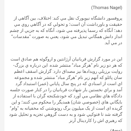
(Thomas Nagel)
پروفسور دانشگاه نيويورک نقل مي کند: اختلاف، بين آگاهي از
حقيقت و باورداشت آن است؛ و تحولي که در آگاهي روي مي
دهد؛ آنگاه که رسما پذيرفته مي شود، آنگاه که به جزيي از چشم
انداز دانش همگاني تبديل مي شود، يعني به صورت “مقدسات”
در مي آيد.
اين در مورد گزارش قربانيان آرژانتين و اروگوئه هم صادق است
که هر دو زير نام “هرگز مباد” منتشر شده. اين درباره ي بزرگ-
روايت برزيلي رويدادها نيز مصداق دارد: گزارش اسقف اعظم
سان پائلو که آنهم زير نام “هرگز مباد” منتشر شده و مجموعه
اي است از اسنادي که در پنج سال پاياني (عمر) استبداد گرد
آمد و براي نخستين بار شهادت قربانيان را در کنار صورت جلسه
دادگاه هاي نظامي مي آورد که خودشکنجه گران با استفاده از
بايگاني هاي (خصوصي شان) همديگر را محکوم مي کنند؛ و اين
گزيده ای است از يک ميليون برگ رونوشتي که مخفيانه به “وام”
گرفته شد تا فتوکپي شود و به دست گروهي تجزيه و تحليل شود
که رهبري اش را کاردينال آرنز