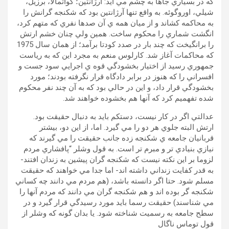
که در بسياري جاها به چشم مي آيد: آرژانتين؛ گواتمالا، برزيل،
شيلي، اوروگوئه. به واقع تنها آرژانتين بود که شکنجه گرانش را
به محاکمه کشاند و از ميان همه ي آن صدها نفري که متهم کرد،
انگشت شماري را محکوم ساخت. همين ولي چنان خشم ارتش
را برانگيخت که چند بار در صدد کودتا برآمد؛ از همان سال 1975
که محاکمات آغاز شد. کارلوس منعم به مجرد اين که به رياست
جمهوري رسيد از اختيار بخشودگي قوه ي اجرايي سود جست و
افسراني را که هنوز در برابر دادگاه قرار نگرفته بودند؛ مورد
بخشودگي قرار داد، و اين در حالي بود که به آن چند نفر محکوم
شده تفهميم کرد که آنها هم بخشوده خواهند شد.
عدالتي اگر در کار نيست، دستکم بايد به دنبال حقيقت بود.
ارتش البته جلوي هر دو را مي گيرد. اما، از اين دو، بيشتر
قربانيان جامعه ي شکنجه زده جانب حقيقت را مي گيرند که
نيازي بنيادي تر و مبرم تر است. به قول وشلر “پافشاري مردم
لزوما بر اين نکته نيست که شکنجه گران پيشين به زندان افتند-
به قدر کفايت زنداني داشته اند- اما جدا مي خواهند که حقيقت
مسلم شود. حتا اگر دانسته باشد، (هم مردم مي دانند چه کساني
شکنجه گر بوده اند و هم شکنجه گران مي دانند که مردم آنها را
مي شناسند) حقيقت رسما بايد مورد رسيدگي قرار گيرد و در
سطح جامعه به رسميت شناخته شود. يا بدان گونه که وشلر از
قول توماس ناگال