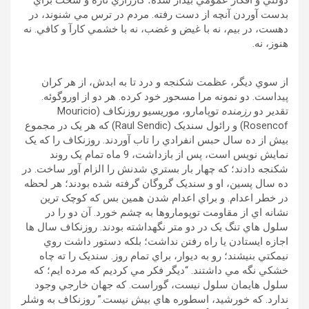
دولتي و افکار عمومي بيدار شده؛ کارزاري تازه و سخت براي
بدست آوردن آنچه از دست رفته. مردم در ترس مي شنوند، در
دهست، در بيم، نه با غيض و غضب، نه با خشمي کارآ و کافي. نه
هنوز، نه.
از سوي ديگر، عظمت شکنجه و درد تا به ابدش، از هر کران
پيداست. دو نمونه مرا مسحور خود کرده. هر دو از اوروگوئه.
تقدير دو
رزمنده
توپامارو، موريسيو روزنکاف (Mouricio
Rosencof) و رائول سنديک (Raul Sendic) که هر يک در مجموع
بيش از ده سال حبس انفرادي را تاب آوردند. روزنکاف را که يک
نمايش نويس است، پس از بازداشت، 9 ماه تمام يک روند
شکنجه دادند؛ که چهار بار بستري شدنش را الزام آور ساخت. در
ده سال پسين، او و سنديک گروگان گرفته شده بودند؛ هر لحظه
در خطر اعدام. و براي اعدام شدن همين بس که کوچک ترين
نشانه اي از مقاومت توپوماروها به چشم خورد. آن دو را در
سلول هاي تنگ يک در دو متر نگهداشته بودند. روزنکاف سال ها
اجازه ايستادن يا راه رفتن نداشت؛ بلکه دستور داشت روي
نيمکتي بنيشند؛ رو به ديوار، براي تمام روز. سنديک را ته چاه
خشکي نگه مي داشتند. “ديگر فکر مي کرديم که مرده ايم؛ که
سلول هايمان سلول نيست، گوراست. که جهان خارجي وجود
ندارد. که خورشيد، اسطوره هاي بيش نيست.” روزنکاف به وشلر