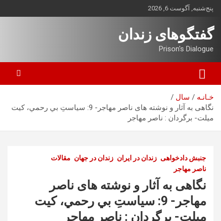
ه
پنج‌شنبه, آگوست 6, 2026
حتوا
روید
گفتگوهای زندان
Prison's Dialogue
خـانـه
سال
نگاهی به آثار و نوشته های ناصر مهاجر- 9: سياستِ بي رحمي، کيت
ميلت- برگردان : ناصر مهاجر
جنبش دادخواهی
زندان در ایران
زندان در جهان
مقالات
ناصر مهاجر
نگاهی به آثار و نوشته های ناصر
مهاجر- 9: سياستِ بي رحمي، کيت
ميلت- برگردان : ناصر مهاجر