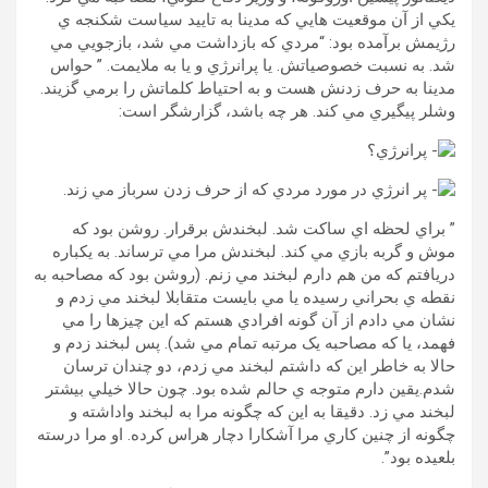
يکي از آن موقعيت هايي که مدينا به تاييد سياست شکنجه ي
رژيمش برآمده بود: “مردي که بازداشت مي شد، بازجويي مي
شد. به نسبت خصوصياتش. يا پرانرژي و يا به ملايمت. ” حواس
مدينا به حرف زدنش هست و به احتياط کلماتش را برمي گزيند.
وشلر پيگيري مي کند. هر چه باشد، گزارشگر است:
پرانرژي؟
پر انرژي در مورد مردي که از حرف زدن سرباز مي زند.
” براي لحظه اي ساکت شد. لبخندش برقرار. روشن بود که
موش و گربه بازي مي کند. لبخندش مرا مي ترساند. به يکباره
دريافتم که من هم دارم لبخند مي زنم. (روشن بود که مصاحبه به
نقطه ي بحراني رسيده يا مي بايست متقابلا لبخند مي زدم و
نشان مي دادم از آن گونه افرادي هستم که اين چيزها را مي
فهمد، يا که مصاحبه يک مرتبه تمام مي شد). پس لبخند زدم و
حالا به خاطر اين که داشتم لبخند مي زدم، دو چندان ترسان
شدم.يقين دارم متوجه ي حالم شده بود. چون حالا خيلي بيشتر
لبخند مي زد. دقيقا به اين که چگونه مرا به لبخند واداشته و
چگونه از چنين کاري مرا آشکارا دچار هراس کرده. او مرا درسته
بلعيده بود”.