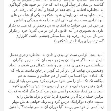
گذشته برايمان فراچنگ آورده اند، که حال در جبهه هاي گوناگون
به مخاطره افتاده. و آنچه فعلا در اينجا و آنجا از کف رفته، در
آينده شايد به تمامي پايمال شود. شکنجه، يکي از شاخص هاي
نبود آزادي ست. زشتي ذاتي اش ما را به شوريدگي و آتشين
مزاجي فرا مي خواند؛ به انتقام، به بي رحمي ي که ميل به تکرار
دارد، به تصويري در آينه. قانون از اين در مي گذرد؛ خرد از تکرار
سر باز مي زند، رفرم چه بسا مبتکر چنبشي باشد، کارزاري
گسترده براي برانداختن (شکنجه).
اميد اينجا الزامي ست. توميدي وادادن به مخاطره زجري تحمل
ناپذير است. اگر نه وادادن به زجر خودمان، که به زجر ديگران.
سياست بي رحمي ي که بر من و شما اعمال مي شود، با ايجاد
وضعيتي بي نهايت گران و گزاف گويي بر جاي مانده، مادام که
تک افتاده ايم؛ احسا مي کنيم از هم جدائيم و نسبت به هم
بيگانه، تک تک مان را مي شود مرعوب کرد. پس مي بايد از روي
دادن چنين دورنمايي، يا از دوباره روي دادنش؛ پيشگيري کنيم.
اينجا يا هر کجا، شکنجه را نمي شود منع کرد؛ مگر آنکه به قدرت
دولتي حمله برد؛ آن را محدود کرد؛ شاخ و برگ هايش را به
نسبت هاي دموکراتيک هرس کرد و به زياد خواهي هايش مهار
زد. آدمي از خود مي پرسد “آيا دوران آن به سر نيامده؟” يا هنوز