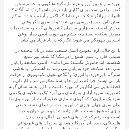
بيهوده، از همين آرزو و عزم مايه گرفته( گويي به خشم سخن
گفتن، راهي است برای “کاري بايد درباره اش کرد”). اما آنگاه که
تاثيرات ويرانگر شکنجه در نقاط گوناگون و آينده و عادت به کار
بستن (اين پديده) بررسی مي شود؛ و از سوي ديگر وقتي
پذيرش آمیخته به بيزاري مردمان کشورهايي که خود مستقيما در
معرض شکنجه نيستند به چشم مي خورد، آدمي دچار نوعي
احساس بيهودگي مي شود؛ انگار که در باد فرياد مي کشد.
با اين حال… آرم عفوبين الملل شمعي ست در باد؛ پيچيده در
سيمي خاردار، سيم، شمع را در تنگنا گذاشته، نور شمع
شکسته، اما خاموش نگشته؛ سرپا مانده . آدمي شکنجه را پايان
نمي دهد. شکنجه خود به پايان مي رسد. به آهستگي، با تلاشي
سترگ، با برخورد، با انرژي؛
و آنگاه
همچون لکوموتيوي از حرکت
باز مي ايستد. چرا که در اين جا با شتاب
معکوس
سر و کار داريم.
لحظه هايي مي انگاريم که بيهوده است و با اين همه، همان گونه
که ديرينه سرود آزادي به یادمان مي آورد “يک به علاوه ي يک مي
شود يک ميليون”؛ که گوياي شماري عظيم است. از اين سوي، تا
بدان سوي جهان. چيزي در اين وسعت. اراده اي دسته جمعي.
چيزي که هنوز نيست. يا تازه زاده شده و بسي جوان و خرد
است. و به رغم کوشش هاي عفو بی الملل، و ديده بان
هلسينکي، ديده بان آمريکا و همه ي سازمان هاي غيردولتي