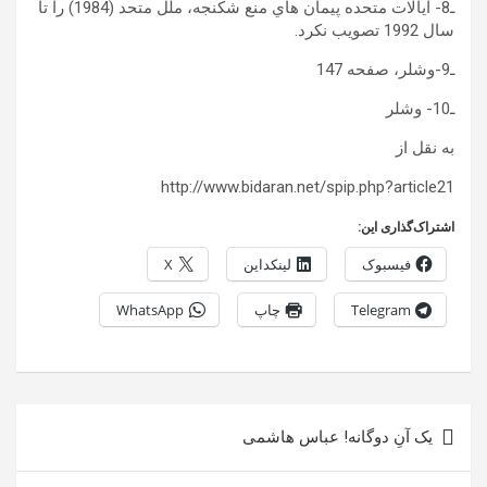
ـ8- ايالات متحده پيمان هاي منع شکنجه، ملل متحد (1984) را تا
سال 1992 تصويب نکرد.
ـ9-وشلر، صفحه 147
ـ10- وشلر
به نقل از
http://www.bidaran.net/spip.php?article21
اشتراک‌گذاری این:
فیسبوک
لینکداین
X
Telegram
چاپ
WhatsApp
راهبری
یک آنِ دوگانه! عباس هاشمی
نوشته