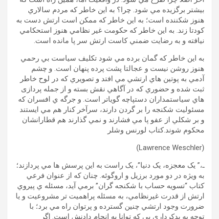
بيشتر برگزيده مي شود. چرا؟ به اين خاطر که مردم سالاري
هنوز شکننده است؛ به اين خاطر که ممکن است ارتش دست به
کودتا زند. به اين خاطر که حکومت غير نظامي هنوز استحکامي
نيافته و به رضايت ضمني کاست ارتش سر پا مانده است.
به اين خاطر که گمان برده مي شود تکليف سياست بي رحمي
هنوز روشن نيست و عجالتا پشت پرده پنهان است. و چشم
آدمي به پوتين هاي ارتشي مي افتد و تصويري که در لوح خاطر
ثبت شده و حضوري که در آگاهي نقش بسته و از جمله پردازی
هاي سياستمداران دستپاچه گوياتر است. و جرگه ي افسران که
مسئوليت شکنجه را بر گردن دارند، سرآخر کنار هم مي ايستند
و بر شکلي از عفو پا مي فشارند و نمي گذارند هم قطارانشان
محکوم شوند.کتاب لورنس وشلر
(Lawrence Weschler)
ـ،” يک معجزه، يک دنيا”، يک راست به اين پرسش ها مي پردازند؛
به ويژه در دو مورد برزيل و اروگوئه. چنان که از عنوان فرعي
کتاب “تسويه حساب با شکنجه گران” برمي آيد، مسئله ي پيروي
ارتش از قدرت غيرنظامي، به مسئله پراهميت تر مشروعيت و يا
ضرورت وجود ارتشي چنين گسترده و پرتوان راه مي برد؛ با
توجه به بدکرداري يي که توانا به انجام دادنش است. اگر