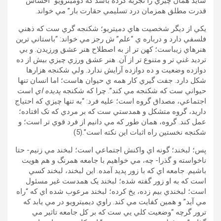
شايد همان چيزي را تجربه کرده باشد که دوميترويو “احساس
قدرت مطلق همزمان درد تسليمي حقارت بار” مي خواند.
يکي از ديگر شخصيت هاي دميتريو؛ شکنجه گري ست که ذهني
فلسفي دارد و درباره ي “علم” ش رجز مي خواند: “باستاني ترين
هنرهاي زيباست؛ کهن تر از به اصطلاح هنر عشق ورزيدن. و بي
ترديد غني تر و متنوع تر از آن. هنر عشق ورزي چيزي بيش از ده
دوازده وضعيت و ده دوازده آرايش ندارد. ولي شکنجه هزارها
شکل دارد. جفت گيري کار همه ي حيوان هاست؛ اما انسان تنها
حيواني ست که شکنجه مي کند”. چرا که شکنجه
پديده اي
است
اجتماعي، مصداق گروه است؛ عليه فرد: “به تنها چيزي که احتياج
داريد، گروه متشکل و همدستي ست که بر مردي که تک افتاده؛
عمل کند. گروه، همان طور که مي دانيم از فرد قوي تر است؛ و
شکنجه نخستين راه اثبات اين نکته است”.(5)
پس؛ لبخند؛ گونه اي واکنش اجتماعي است؛ لبخند مي زنيم- حتا
ناخواسته و گذرا- چه، مي خواهيم با جامعه همرنگ و هم هويت
باشيم. جامعه اي که با زور پديد آمده. اين لبخند، لبخند کسي
است که به او زور گفته شده؛ لبخند يک همدست غير مسئول
است؛ لبخندي بيم زده، يخ کرده؛ لبخند مرعوب شده اي که “راه
مي آيد” و همين کفايت مي کند. راوي ديميترويو در مي يابد که
ترور گرچه “وضعيت کلي يي ست که بر کل جامعه تاثير مي