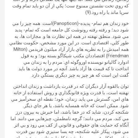
که روي تخت نشستن ممنوع ست؛ يکي از آن دو بايد تمام وقت
سرپا ماند يا راه رود.(9)
خود زندان هم تمام- پديده-(Panopticon)است. همه چيز را مي
شود ديد؛ و رفته رفته رونوشت کل جامعه است که تمام- پديد
مي شود. منطق نهفته در همه اين نظارت ها و. مجازات ها، به
طور کلي، اقتصادي است. در اين مورد مشخص، حکومت نظامي
همه اميدش را به نظريه هاي بازار آزاد ميلتون فريدمن (Milton
Friendman) اقتصاددان مکتب شیکاگو بسته بود؛ و به قول
ادوارد گاليانو نويسنده اوروگوئه اي: مردم را به زندان مي
انداخت تا که قيمت ها آزاد باشد. آنچه در مورد دولت ها بايد
گفت اين است که هر چيز به چيز ديگري بستگي دارد.
توان بالقوه آزار ديگران که در قدرت بازداشت و زندان انداختن
نهفته است، با قدرت ويژه قانونگذاري و روش استفاده از خانه
هاي امن، گسترش مي يابد. زندان، خود؛ نقطه اي سحرآميز مي
شود. ممکن است که خانه همسايه باشد، يا هر جاي ديگر.
شکنجه کردن، شايد که در خفا باشد، اما خبرش به بيرون درز
مي کند، مردم مي دانند؛ گرچه نامطمئن، چيزهايي مي دانند. اما
آنگاه که حمايت هاي حقوقي و قانوني از کف مي رود و بي اثر
مي شود، پيکار عليه شکنجه، چه بسا ستيزي شود بين قدرت