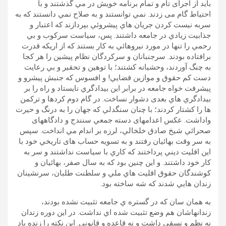
بايد از اجرای تام و تمام برنامه خويش در مي گذشتند و با
احتياط گام می زدند. نمي توانستند و به صلاح نمي دانستند که به
سربه نيست کردن جريان هاي پيشروئي بپردازند که اعتبار و
جذابيت زيادي در جامعه داشتند. پس، سياست سرکوب و بي
رحمي را تنها در مورد نيروهائي به کار بستند که از اريکه قدرت
برافتاده بودند. سرجنبانان و سرکردگان نظام پيشين را هر کجا
به چنگ آوردند، وحشيانه کشتند؛ با توهين و تحقير و بي رعايت
دست کم حقوق و موازين قضايي! و افسوس که جنبش پيشرو و
پيشرفت خواه جامعه در برابر اين بيدادگري نايستاد و راه را بر
بيدادگري هاي بعدی دشوار نساخت. در گام دوم کردها و ترکمن
ها را کشتار کردند؛ با چنان سنگدلي که جهان را به درنگ و حيرت
واداشت. عکس اعدامهای دسته جمعي سنندج و دادگاههای
صحرائي شيخ صادق خلخالي، لرزه بر اندام مي انداخت. سپس
به سر وقت بهائيان رفتند و به تسويه حساب های تاريخي خود با
اين اقليت ديني پرداختند که کاري با سياست نداشتند و سر به
کار خود داشتند. و اين چنين بود که به سال صفر، بهائيان و
کوشندگان حقوق اقليت هاي ملي و سلطنت طلبان، سرنشينان
زندان هایي شدند که شه ساخته بود.
به همان سان که در گستره ي جامعه تثبيت نشده بودند،
زندانهاشان هم وضع تثبيت شده اي نداشت. در اين دوره زندان
نه نظم و نسقي داشت و نه قاعده و قانوني. اين نکته را زنده ياد