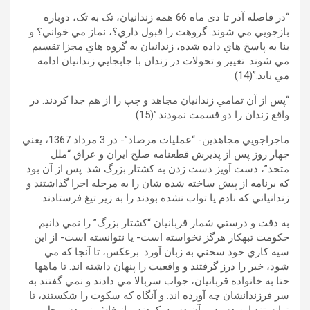
“در فاصله آذر تا دی ماه 66 همه زندانيان، تک به تک، دوباره
بازجويي مي شوند. گروهت را قبول داري؟، نماز مي خواني؟ و
بنا به پاسخ هاي داده شده، زندانيان به گروه هاي مجزا تقسيم
مي شوند. تغيير و تحولات در زندان با جابجايي زندانيان ادامه
مي يابد.”(14)
“پس از آن تمامي زندانيان مجاهد و چپ را از هم جدا کردند. در
واقع زندان را دو قسمت نمودند.”(15)
ماجراجويي مجاهدين- “عمليات مرصاد”- در 3 مرداد 1367، يعني
چهار روز پس از پذيرش قطعنامه صلح ايران و عراق “ملل
متحد”، دست آويز دست زدن به کشتار بزرگ شد. پس از آن بود
که برنامه از پيش ساخته شده شان را به مرحله اجرا گذاشتند و
زندانياني که نادم يا تواب نشده بودند را به زير تيغ فرستادند.
به دقت و درستي شمار قربانيان “کشتار بزرگ” را نمي دانيم.
حکومت تبهکار هرگز نخواسته است- يا نتوانسته است- از اين
سيه کاري خود سخني به زبان آورد. برعکس، تا آنجا که مي
شود، خبر را درز گرفتند و واقعيت را پنهان داشته اند. تا ماهها
حتا به خانواده قربانيان، جواب سربالا مي دادند و نمي گفتند به
سر فرزندانشان چه آورده اند. و آنگاه که سکوت را شکستند، تا