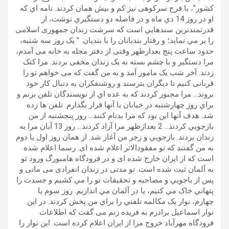
کشور”، با فرج سرکوهی نيز کم و بيش همان کردند. نامه اي که
او در روز 14 دي ماه و در فاصله دو دستگيري نوشت، از
قدرتمندترين سندهايي است که سرشت زندان جمهوری اسلامی
را بر مي نمايد؛ و رفتار بندبانان را با بنديان. ” يک روز سه شنبه،
حدود ساعت پنج بعدازظهر وقتی از دفتر مجله به خانه می آمدم،
مرا دستگير و با چشم بسته به يک زندان مخفی بردند. مرا کتک
زدند. آخر شب يک مامور آمد و به من گفت که می خواهم تو را
قربانی کنيم تا ديگران بترسند و روشنفکران به دنبال کار خود
بروند… مرا مجبور کردند که به عده اي از نويسندگان تلفن بزنم و
براي روز چهارشنبه در خیابان با آنها قرار بگذارم. تلفن ها زده
شد. هدف آنها اين بود که مرا بدنام کنند… روز پنجشنبه از من
بازجويي کردند… 2 بعدازظهر مرا آزاد کردند… روز 13 آبان مرا به
زندان بردند. بازجويي و زجر من آغاز شد. از همان روز اول يا دوم
به من گفتند که تو مفقودالاثر اعلام شده ای. رسما اعلام شده
است که از ايران خارج شده ای و در فرودگاه هامبورگ ورود تو
به آلمان ثبت شده است. تو مدتی در زندان انفرادی می مانی و
پس از باجويي و مصاحبه و تحقیقات تو را مي کشيم و جسدت را
پنهاني خاک مي کنيم، یا در آلمان مي اندازيم. روز سوم يا
چهارم، نوار يک مکالمه تلفني را براي من پخش کردند. در اين
نوار اسماعيل برادرم به فريده زنم می گفت که اطلاعات
فرودگاه مهرآباد خروج مرا از ايران اعلام کرده است. اين نوار را