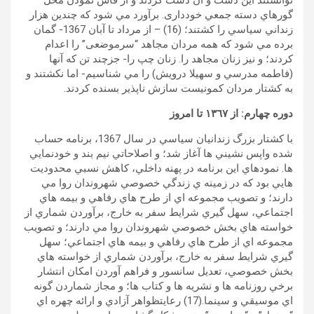
توانستند اين دست و آن دست کردند و از فاش نمودن محل
گورهاي دسته جمعي خودداری. برآورد مي شود که چندين هزار
زنداني سياسي را کشتند؛ (16) – از مرداد تا آبان 1367- گمان
برده مي شود که همه مردان مجاهد “سرموضعی” را اعدام
کردند؛ و نیز زنان مجاهد را. زنان چپ را- جزچند تن که آنها
(فاطمه مدرسي و سهيلا درويش) را مي شناسيم- اما نکشتند و
به کشتار مردان کمونيست سازش ناپذير بسنده کردند.
دوره چهارم: از ١٣٦٧ تا امروز
با کشتار بزرگ زندانيان سياسي در سال 1367، برنامه حساب
شده واپس نشيني ها آغاز شد؛ و اصلاحاتي نيم بند و خودنمايي
ها. نمودهاي اين برنامه در پهنه داخلي، کاهش نسبي محدوديت
هايي بود که در زمينه ي زندگي خصوصي شهروندان روا مي
دارند؛ و تصويب مجموعه اي از طرح هاي رفاهي و بيمه هاي
اجتماعي، سهل گيري شرايط سفر به خارج، برآوردن شماري از
خواسته هاي بخش خصوصي شهروندان روا مي دارند؛ و تصويب
مجموعه اي از طرح هاي رفاهي و بيمه هاي اجتماعي؛ سهل
گيري شرايط سفر به خارج، برآوردن شماري از خواسته هاي
بخش خصوصي، تعديل سانسور و فراهم آوردن امکان انتشار
برخي روزنامه ها و نشريه ها و کتاب ها؛ و مجاز شماردن گونه
اي موسيقي و سينما.(17) رعايتظواهر آزادي و ارائه چهره اي