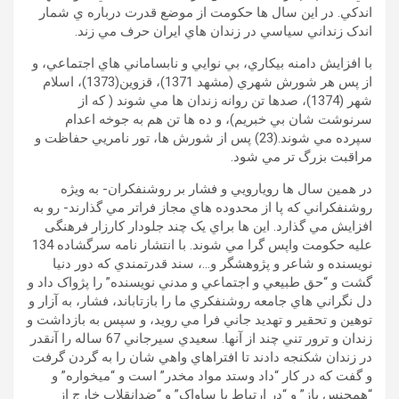
اندکي. در اين سال ها حکومت از موضع قدرت درباره ي شمار
اندک زنداني سياسي در زندان هاي ايران حرف مي زند.
با افزايش دامنه بيکاري، بي نوايي و نابساماني هاي اجتماعي، و
از پس هر شورش شهري (مشهد 1371)، قزوين(1373)، اسلام
شهر (1374)، صدها تن روانه زندان ها مي شوند ( که از
سرنوشت شان بي خبريم)، و ده ها تن هم به جوخه اعدام
سپرده مي شوند.(23) پس از شورش ها، تور نامريي حفاظت و
مراقبت بزرگ تر مي شود.
در همين سال ها رويارويي و فشار بر روشنفکران- به ويژه
روشنفکراني که پا از محدوده هاي مجاز فراتر مي گذارند- رو به
افزايش مي گذارد. اين ها براي يک چند جلودار کارزار فرهنگی
عليه حکومت واپس گرا مي شوند. با انتشار نامه سرگشاده 134
نويسنده و شاعر و پژوهشگر و…، سند قدرتمندي که دور دنيا
گشت و “حق طبيعي و اجتماعي و مدني نويسنده” را پژواک داد و
دل نگراني هاي جامعه روشنفکري ما را بازتاباند، فشار، به آزار و
توهين و تحقير و تهديد جاني فرا مي رويد، و سپس به بازداشت و
زندان و ترور تني چند از آنها. سعيدي سيرجاني 67 ساله را آنقدر
در زندان شکنجه دادند تا افتراهاي واهي شان را به گردن گرفت
و گفت که در کار “داد وستد مواد مخدر” است و “میخواره” و
“همجنس باز” و “در ارتباط با ساواک” و “ضدانقلاب خارج از