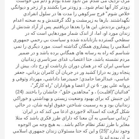
مرگ نزديک می شدم. من نابود شده بودم و دلم مي خواست
زودتر کار آنها تمام شود… و زودتر مرا بکشند و از زجر و ديوانگي
خلاص شوم.” فرج سرکوهي را مدت ها در سلول انفرادي
نگهداشتند. بارها به زيرمشت و لگد گرفتندش و به صحنه اعدام
دروغين بردندش. اين ها را بعدها دريافتيم. پس از آزاد شدنش از
زندان مورد او، اما، از اندک شمار موردهايي است که در
سطحي گسترده بازتابانده شده و سياست بي رحمي جمهوري
اسلامي را پيشاروی همگان گذاشته است. مورد ديگري را نمي
شناسم که راه به رسانه هاي همگاني برده باشد و در ضمير
مردم نشسته باشد، حتا اعتصاب غذای سرتاسري زندانيان
سیاسي ايران که در همان دوران بازداشت او رخ داد، بيش از
پنجاه روز به درازا کشيد ور در جريان آن کامران يزداني، جعفر
عباسي، عبدالرضا حامدي؛ حميدرضا داداشي، مهرداد وثوقي و
پروانه علي پور- 6 تن از اعضا و هواداران “راه کارگر”،
“فدائيان”(اقليـت) ، و “مجاهدين خلق”- جانشان را باختند. (24)
اين جنبش که برای بهبود وضعيت زيستي و بهداشتي و خوراکي
زندانيان بود و به رسميت شناختن حقوق اوليه شان، در حالي
شکل گرفت که اسداله لاجوردي ادعا مي کند که در ايران:
“زنداني سياسي به آن معنا که داراي طرز فکري باشد که مثلا
مغاير با طرز تفکر نظام حاکم باشد… به هيچ وجه من الوجوه
وجود ندارد.”(25) و اين که حتا مسئولان زندان جمهوري اسلامي
بر آن بوده اند تا: