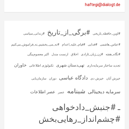
haftegi@dialogt.de
#برگی_از_تاریخ
#اوین_حافظه_تاریخی
#زندانی_سیاسی
#عباس_هاشمی
#فدایی
#قیام_علیه_اعدام
#نه_می_بخشیم_نه_فراموش_می‌کنیم
#نگاه_هفته
#ژن_ژیان_ئازادی
اخلاق
ارنست مندل
اکبر معصوم‌بیگی
خاوران
تهی‌دستان شهری
تجدید ساختار سرمایه‌داری
تکنولوژی اطلاعاتی
دادگاه عباسی
خیزش آبان
خیزش دی
دوران
سازمان‌یابی
شبنامه
سرمایه‌ دیجیتالی
عصر اطلاعات
عصر
ـ #جنبش_دادخواهی
#چشم‌انداز_رهایی‌بخش