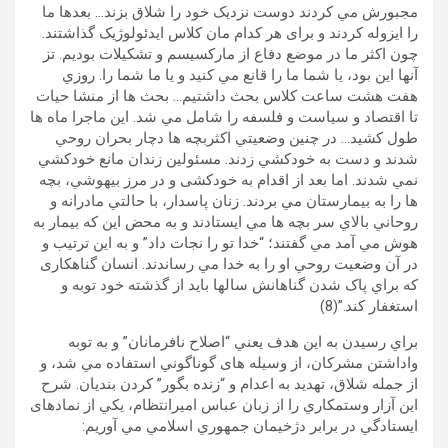
مجبورش مي کردند دوست نزديک خود را شلاق بزند… بعدها ما
را ايزوله کردند و برای هر کدام مان کلاس ايدئولوژيک گذاشتند.
چون اکثر ما در موضع دفاع از مارکسيسم و تشکيلات بوديم. تز
آنها اين بود، يا شما ما را قانع مي کنيد و يا ما شما را. روزي
هفت هشت ساعت کلاس بحث داشتيم… بحث ها از منشا حيات
تا اقتصاد و سياست و فلسفه را شامل مي شد. اين ماجرا ماه ها
طول کشيد… در چنين وضعيتي اکثربچه ها دچار بحران روحي
شدند و دست به خودکشي زدند. مسئولين زندان مانع خودکشي
نمي شدند. اما بعد از اقدام به خودکشی و در مرز بيهوشي، بچه
ها را به بيمارستان مي بردند. زنان پاسدار، با حالتي مادرانه و
روحاني بالاي سر بچه ها مي ايستادند و به محض اين که بيمار به
هوش مي آمد مي گفتند؛ “خدا تو را نجات داد” و به اين ترتيب و
در آن وضعيت روحي او را به خدا مي رساندند. انسان گناهکاری
که براي پاک شدن گناهانش سالها بايد از گذشته خود توبه و
استغفار کند.”(8)
براي رسيدن به اين هدف يعني “اصلاح نافرمانان” و به توبه
واداشتن مشرکان، از وسيله های گوناگوني استفاده مي شد، و
از جمله شلاق، تهديد به اعدام و “زنده بگور” کردن بنديان. شرح
اين آزار وستمکاري را از زبان عباس اميرانتظام، يکي از نمادهای
ايستادگي در برابر دژخيمان جمهوري اسلامي مي آوريم: