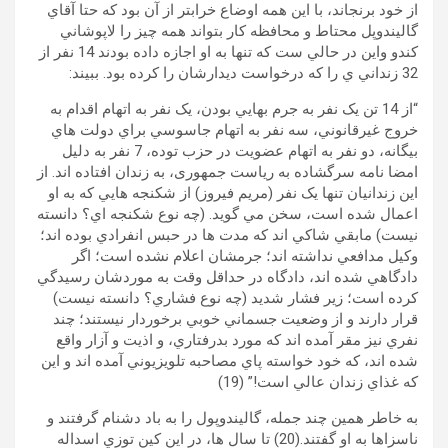
از خود برنجاند، با اين همه اوضاع خرابتر از آن بود که حتا آقاي
گاليندوپل محتاط و محافظه کار بتواند همه چيز را لاپوشاني
کندو واين در حالي ست که تنها به او اجازه داده بودند 14 نفر از
32 زنداني ي را که درخواست ديدارشان را کرده بود. ببيند:
“از 14 تن يک نفر به جرم بهايي بودن، يک نفر به اتهام اقدام به
خروج غيرقانوني، سه نفر به اتهام جاسوسي براي دولت هاي
بيگانه، دو نفر به اتهام عضويت در حزب توده، 7 نفر به دليل
امضا نامه سرگشاده به رياست جمهوری، به زندان افتاده اند. از
اين زندانيان تنها يک نفر (مريم فيروز) از شکنجه هايي که به او
اعمال شده است، سخن مي گويد. (چه نوع شکنجه اي؟ دانسته
نيست) مابقي شاکي اند که مدت ها در حبس انفرادي بوده اند؛
وکيل مدافعي نداشته اند؛ جرمشان اعلام نشده است؛ اگر
دادگاهي شده اند، دادگاه در حداقل وقت به موردشان رسيدگي
کرده است؛ زير فشار شديد (چه نوع فشاري؟ دانسته نيست)
قرار دارند و از وضعيت جسماني خوبي برخوردار نيستند؛ چند
نفري نيز مقر آمده اند که مورد بدرفتاري، و اذيت و آزار واقع
شده اند، که خود خواسته پاي مصاحبه تلويزيوني آمده اند و اين
که غذاي زندان عالي است!” (19)
به خاطر همين چند جمله، گاليندوپول را به باد دشنام گرفتند و
ناسزاها به او گفتند.(20) تا سال ها، در اين کين توزي اسداله