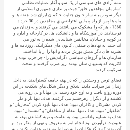
تتمه آزادي هاي سياسي از یک سو و آغاز عمليات نظامي
“سازمان مجاهدين خلق” جهت براندازي جمهوري اسلامي از
دیگر سو، زمينه ساز جنون جنايت حاکمان ایران شد. هفته ها و
ماه ها پس از راه پيمايي اعتراضي ي مجاهدين در 30 خرداد
1360 ، هر که را مشکوک مي يافتند. مي گرفتند و به زندان مي
فرستادند. در آموزشگاه ها و دانشکده ها، در کارخانه و اداره و
در کوچه و خيابان، مخالفين شناسايي شده را به تور مي
انداختند. به نهادهاي صنفي، کانون هاي دمکراتيک، روزنامه ها و
نشريه هاي دگرانديش يورش بردند و آنها را از پا انداختند.
سازمان ها و گروهاي سياسي دگرانديش را- جز حزب توده و
اکثريت که پشتيبان شان بودند. زير ضرب گرفتند و سخت
سرکوب کردند.
فضاي ترس و وحشتي را که در پهنه جامعه گستراندند، به داخل
زندان نيز سرايت دادند. شلاق و ديگر شکل هاي شکنجه در اين
دوره رواج يافت و به اوج خود رسيد. بي مهابا و بي رويه مي
کشتند و از ديگران زهرچشم مي گرفتند. هدف تنها تار و مار
کردن مشرکان و کافران نبود؛ هدف تنها نابود کردن “محاربان” و
“طاغيان” نبود، هدف تنها انتقام از منافقان” و “مفسدان” نبود،
هدف به تسليم واداشتن بود، به ندامت و توبه کشاندن بود، به
عبوديت درآوردن بود انجام امر به معروف و نهی از منکر بود. بر
آن بودند که تا گناهکاران را به صراط مستقيم هدايت نکنند و به