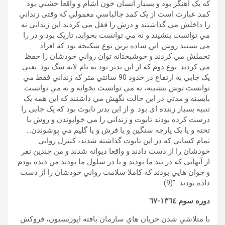
که يک آهنگر بود و بسيار انسان خون آشام و واقعا خشني بود.
کمد عبارت است از يک کمد جالباسي معمولي که وقتی زنداني
را داخلش مي گذاشتند و درش را قفل مي کردند اين زنداني نه
مي توانست بنشيند و نه مي توانست بخوابد، تاريک بود و در را
مي بستند روش. اين ساده ترين نوع شکنجه بود که افراد
تحملش مي کردند و خوشبختانه توان رواني خودشان را حفظ
مي کردند. نوع دوم که از اين بدتر بود به نام لانه سگ بود. يعني
يک جايي به ارتفاع در حدود 90 سانتي متر که زنداني فقط مي
توانست توش بنشينه، نه مي توانست بخوابه و نه مي توانست
بايسته و مدتي در اين حالت نگهش مي داشتند که اين همه يک
تنبيه بسيار زننده ای بود. و از اين بدتر تابوت بود که يک جایی را
درست کرده بودند تابوت و زنداني را مي خوابوندن و روش با
تخته و يا يک پارچه سنگين و يا فرش و يا گليم مي پوشوندن…
تمام کساني که در اين تابوت گذاشته شدند، کنترل رواني
خودشان را از دست دادند و واقعا ديوانه شدند و من چندين نفر
از آنهايي که در بند ما بودند و يا در سلول ما بودند من ديده بودم
و جوان هايي بودند که کاملا سلامت رواني خودشان را از دست
داده بودند…”(9)
دوره سوم ١٣٦٤-٦٧
با متلاشي شدن جريان هاي سازمان يافته اپوزيسيون، فروکش