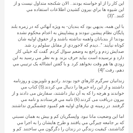
اين کار را از او خواسته بودند… الان شکنجه متداول نيست و از
اين شيوه ها براي بيرون کشيدن اطلاعات استفاده مي
کنند…”(3)
با اين همه، بديهي بود که بنديان- به ويژه آنهائي که در زمره بلند
پايگان نظام پيشين نبودند و پيشاپيش به اعدام محکوم نشده
بودند! از بندبانان واهمه نداشته باشند و از حقوق اوليه شان
کوتاه نيآيند: “…ديدم که لاجوردي از مقابل سلولم رد شد.
صدايش زدم و راجع به وضعم سوال کردم. گفت که خيلي کار
دارد و نرسيده است بيايد حرف بزند. و به نظر مي رسيد به اين
زودي ها هم وقت نخواهد کرد. و با گفتن انشااله يک ترتيبي مي
دهم، رفت.”(4)
زندانيان سرگرم کارهاي خود بودند. راديو و تلويزيون و روزنامه
داشتند و از اين راه خبرها را دنبال مي کردند.(5) کتاب مي
خواندند و هرچه را که به آن نياز داشتند، سفارش می دادند و از
بيرون دريافت می کردند.(6) نامه مي فرستادند و نامه مي
گرفتند. در زمينه ي نيازهاي اوليه هم کمبود چشمگيري نداشتند.
اما اين وضعيت مانا نبود. واپسگريان کم و بيش به همان نسبتي
که بر جامعه چيرگي مي يافتند و طرح هايشان را به اجرا مي
گذاشتند، کيفيت زندگي در زندان را دگرگون مي ساختند. کم و