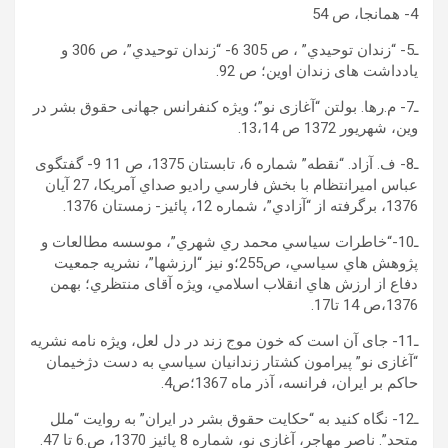
4- همانجا، ص 54
ـ5- “زندان توحيدي” ، ص 305 6- “زندان توحيدي”، ص 306 و
یادداشت های زندان اوين؛ ص 92.
ـ7- م.رها. بولتن “آغازی نو”؛ ويژه کنفرانس جهانی حقوق بشر در
وين، شهريور 1372 ص 13،14.
ـ8- ف. آزاد. “نقطه” شماره 6، تابستان 1375، ص 11 9- گفتگوی
عباس اميرانتظام با بخش فارسي راديو صداي آمريکا، 27 آیان
1376، برگرفته از “آزادي”، شماره 12، پائيز- زمستان 1376.
ـ10-“خاطرات سياسي محمد ري شهري”، موسسه مطالعات و
پژوهش هاي سياسي، ص255؛و نيز “ارزشها”، نشريه جمعيت
دفاع از ارزش هاي انقلاب اسلامي، ويژه آقای منتظري؛ بهمن
1376،ص 14 تا17.
ـ11- جای آن است که خون موج زند در دل لعل، ويژه نامه نشريه
“آغازی نو” پيرامون کشتار زندانيان سياسي به دست دژخيمان
حاکم بر ايران، فرانسه، آذر ماه 1367؛ص4.
ـ12- نگاه کنيد به “حکايت حقوق بشر در ايران” به روايت “ملل
متحد”. ناصر مهاجر، آغازی نو، شماره 8 پائيز 1370، ص.6 تا 47.