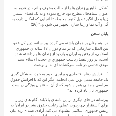
“شکل ظاهري زندان ها را از حالت مخوف و آنچه در قديم به
عنوان سياهچال مطرح بود خارج نموده و به يک فضای بسيار
زيبا و دل انگيز تبديل کنيم. محوطه تا آنجايي که امکان دارد، به
گل و آب نما و زيیا سازی تجهيز مي شود و…” (26)
پايان سخن
در، هم چنان بر همان پاشنه مي گردد. پير سانه، دبير کل عفو
بين الملل، سازماني که در تمام دوران 18 ساله ي جمهوري
اسلامي، از رفتن به ايران و بازديد از زندان ها بازداشته شده
است، در روز تنفیذ رياست جمهوري ي حجت الاسلام سيد
مهدي خاتمي در نامه سرگشاده اي به او نوشت:
“… افزايش رفاه اقتصادي و برابری، خود به خود، به شکل گيري
يک جامعه مدني نوين نمي انجامد، مگر اين که با افزايش حقوق
سياسي و مدني همراه شود که از آن به عنوان ويژگي رياست
جمهوری تان ياد کرده ايد.”
پيرسانه در جاي ديگري از اين نامه ي بالابلند، گام هاي زير را
براي “استقرار چهارچوب عملي رعايت حقوق بشر در ايران” به
رئيس جمهوری اسلامي پيشنهاد مي کند: آزادی همه ی زندانيان