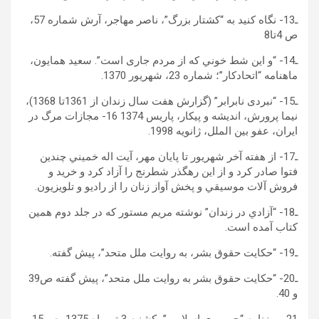
ـ13- نگاه کنيد به “کشتار بزرگ”، ناصر مهاجر، آرش شماره 57،
ص 4تا8
ـ14- “و اين شط خوني که از مردم جاری است”. سعيد همايون،
ماهنامه “اتحادکار”؛ شماره 23، شهریور 1370.
ـ15- “نبردی نابرابر” (گزارش هفت سال زندان از 1361تا 1368)،
نيما پرورش، انديشه و پيکار، پاريس 1374 16- مجازات مرگ در
ايران، عفو بين الملل، ژانويه 1998.
ـ17- از هفته آخر شهريور تا پايان مهر، آیت اله خميني چندين
فتوا صادر کرد و از اين رهگذر شطرنج را آزاد کرد و خريد و
فروش آلات موسيقي و پخش آواز زنان را از راديو و تلويزیون.
ـ18- “آزادي در زندان” نوشته مريم مستور که در جلد دوم همين
کتاب آمده است.
ـ19- “حکايت حقوق بشر، به روايت ملل متحد”، پيش گفته.
ـ20- “حکايت حقوق بشر به روايت ملل متحد”، پيش گفته ص39
و 40.