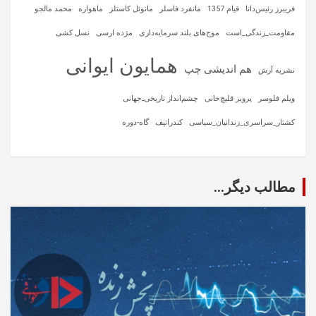
فریبرز رئیس‌دانا
قیام 1357
مانفرد فاسلر
مانوئل کاستلز
ماهواره‌
محمد مالجو
مقاومت_زندگی_است
موج‌های بلند سرمایه‌داری
مژده ارسی
نسل کشی
همایون ایوانی
هم اندیشی چپ
نشریه آرش
ویلم فلوسر
پرویز قلیچ‌خانی
چشم‌انداز تاریخی‌ـ‌جهانی
کشتار_سراسری_زندانیان_سیاسی
کندراتیف
گاه-دوره
مطالب دیگر...