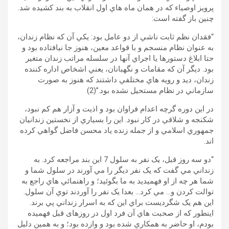
پرويز اوصياء که در همان ماه هاي اول انقلاب به بند کشيده شد.
چنين باز گفته است:
“فقدان نظم ثابت ناشي از دو عامل بود: يکي آن که نظام زندان،
به عنوان نظام منسجم و با قواعد معين، هنوز جا نيافتاده بود و
حتا ابلاغ دستورها يا اجراي آنها در سلسله مراتب زندان متغير
بود. ديگر آن که مقامات و نگهبانان، يعني اشخاص اداره کننده
زندان، ديد و رويه هاي مختلفي داشتند که هنوز به صورت
سازماني در نظام مستحيل نشده بود.”(2)
در اين دوره گرچه اعدام فراوان بود و اذيت و آزار هم کم نبود،
شکنجه و شلاقي در کار نبود. اين را بسياري از نخستين زندانيان
جمهوري اسلامي و از جمله زنده ياد محسن فاضل گواهي کرده
اند.
“دو سه روز قبل، يک نفر به سلول 7 اين بند مراجعه کرد. به
زنداني مي گفت که يک نفر ديگر را مي آورند در سلول شما و
شما هر چه از او فهميديد به ما بگوئيد؛ و راهنمائي هاي راجع به
توالت کردن و… مي کرد… بعدا يک نفر را آوردند توي آن سلول.
اين هم يک شگرديست براي اين که به اسرار زنداني پي برند.
اينطور که از صحبت هاي آن فرد اول در روزهای قبل فهميده
بودم، او حاضر به همکاري شده بود و وازده بود؛ و به همين دليل