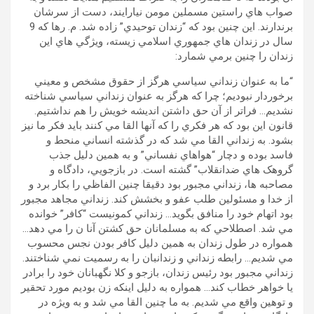
صواب هاي راستين مسملين مومن نيارايند، دست از سرشان
برندارند. اين چنين بود که “زندان توحيدي” زاده شد. م. رها که 9
سال در زندان هاي جمهوري اسلامي زيسته، ويژگي هاي اين
زندان را چنين برمي شمارد:
“ما به عنوان زنداني سياسي هرگز از حقوق مشخص و معيني
برخوردار نبوديم؛ چرا که هرگز به عنوان زنداني سياسي شناخته
نشديم… فراتر از آن حق داشتن انديشه خويش را هم نداشتيم.
قانون اين بود که هر فکري را که آنها القا مي کنند بايد فکر ما نيز
بشود. به زنداني القا مي شد که در گذشته انساني منحط و
فاسد بوده و دچار “هواهاي نفساني” و به همين دليل جذب
گروهک هاي ضدانقلاب” گشته است. در بازجويي، دادگاه و
مصاحبه ها، زنداني مجبور بود دقيقا چنين الفاظي را بکار برد و
از خدا و مسئولين طلب عفو و بخشش کند. زنداني مجاهد مجبور
بود اتهام خود را منافق بگويد… زنداني کمونيست “کافر” خوانده
مي شد. اصطلاحي که به مسلمانان حق کشتن آنا ن را مي دهد…
همواره در طول زندان به همين دليل کافر بودن نجس محسوب
مي شديم… رابطه زنداني و زندانبان را به رسميت نمي شناختند.
زنداني مجبور بود رئيس زندان، بازجو و کلا نگهبانان خود را برادر
يا خواهر خطاب کند… همواره به دليل اينکه زن بوديم مورد تحقير
و توهين واقع مي شديم. به ما چنين القا مي شد و به ويژه در