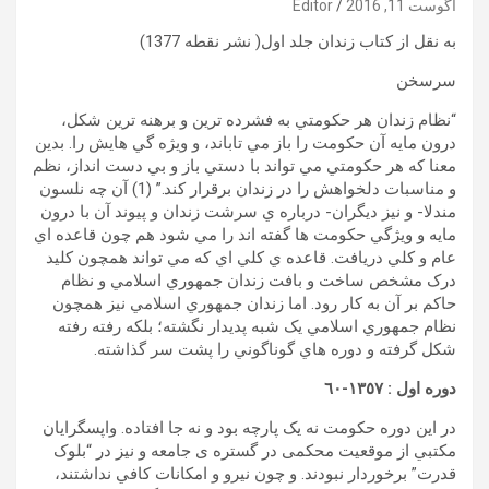
آگوست 11, 2016
Editor
به نقل از کتاب زندان جلد اول( نشر نقطه 1377)
سرسخن
“نظام زندان هر حکومتي به فشرده ترين و برهنه ترين شکل،
درون مايه آن حکومت را باز مي تاباند، و ويژه گي هايش را. بدين
معنا که هر حکومتي مي تواند با دستي باز و بي دست انداز، نظم
و مناسبات دلخواهش را در زندان برقرار کند.” (1) آن چه نلسون
مندلا- و نيز ديگران- درباره ي سرشت زندان و پيوند آن با درون
مايه و ويژگي حکومت ها گفته اند را مي شود هم چون قاعده اي
عام و کلي دريافت. قاعده ي کلي اي که مي تواند همچون کليد
درک مشخص ساخت و بافت زندان جمهوري اسلامي و نظام
حاکم بر آن به کار رود. اما زندان جمهوري اسلامي نيز همچون
نظام جمهوري اسلامي يک شبه پديدار نگشته؛ بلکه رفته رفته
شکل گرفته و دوره هاي گوناگوني را پشت سر گذاشته.
دوره اول : ١٣٥٧-٦٠
در اين دوره حکومت نه يک پارچه بود و نه جا افتاده. واپسگرايان
مکتبي از موقعيت محکمی در گستره ی جامعه و نيز در “بلوک
قدرت” برخوردار نبودند. و چون نيرو و امکانات کافي نداشتند،