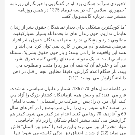
لاجوردي سرآمد همگان بود. او در گفتگويي با خبرنگاران روزنامه
“جمهوري اسلامي” که در سه تيرماه 1375 در همين روزنامه
منتشر شد، درباره گاليندوپول گفت:
“ما کوچکترين مشکلي براي ديدار نمايندگان حقوق بشر از زندان
هايمان نداريم، چون زندان هاي ما بحمدالله بسيار بسيارکيفيت
مطلوبي دارد و مشکلي ندارد. منتها نمايندگان حقوق بشر افراد
مريضي هستند و آدم مريض را کاري نمي توان کرد. مي آيند و
همه اين واقعيت ها را مي بينند؛ و باز چون حقوق بشر يک مسئله
سياسي است نه يک مقوله به معناي واقعي کلمه حقوق بشر،
مي آيد و عليرغم آن که همه آن موارد را مثبت و مطلوب مي
بيند، باز هنگام اعلام گزارش، دقيقا مطابق آنچه از قبل در ذهن
داشته گزارش مي نويسد…”(21)
در فاصله سال های 70-1367، شمار زندانيان سياسي، به شدت
فرو مي افتد؛ کم و بيش همه بازماندگان کشتار بزرگ را آزاد مي
کنند. اول مردان را؛ پس از شرکت در راهپيمائي ” بيعت با امام”
در اسفند 67 و سپس زنان را. زنان سرموضع را در آخرهای سال
69 و آغازدهه 70 رها مي کنند. اعدام نيز کمتر مي شود. کمتر هم
گزارشش مي کنند. بيشتر اعدام شدگان را زير نام “قاچاقچي
مواد مخدر” از بين مي برند و اين ترفند را “عفو بين الملل” فاش
مي نمايد.(22) از شدت اختناق نيز اندکی کاسته مي شود؛ تنها