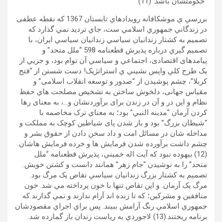
“حکومتشان باشد.”(11)
بررسي ي موشکافانه رويدادهاي تابستان 1367 که نقطه عطفی
در زندگاني جمهوري اسلامي ست، جاي ترديد نمي گذارد که
تصميم به کشتار زندانيان سياسي زندانيان سياسي ايران، با
تصميم گيري درباره پذيرش قطعنامه 598 “ملل متحد” و
پیامدهای اقتصادی، اجتماعي و سياسي آن توام بود، و جزيي از
يک طرح کلي واپس نشيني ي استراتژيک! دست شستن از “فتح
کربلا”، چشم پوشيدن از “صدور و توسعه انقلاب اسلامی” و
مقياس جهانی، دلخوش ساختن به تشخيص مصلحت هاي حفظ
نظام و اين در و آن در زندن برای برآوردنشان و…، به معنای رها
کردن آرمان “مدينه النبي” بود؛ به معناي ترک مخاصمه با
“شيطان بزرگ” بود و باز شدن پای شياطين کوچک به مملکت و
مداخله شان در مسائل امت و داد سخن دادن از حقوق بشر و
چشم داشت برآورده شدن فرمايش ها و خرده فرمايش هاشان.
(12) بيهوده نبود که آیت اله خميني، پذيرش قطعنامه “ملل
متحد” را به نوشيدن “جام زهر” همانند دانست و کشتن خويش.
تصميم به کشتار بزرگ زندانيان سياسي تقاص يک مرگ بود.
مرگ يک آرمان. و اين تقاص تنها با خون پرداخته مي شد. خون
منافقين و مشرکين؛ که تا زنده اند آرام ندارند و نمي گذارند که
جمهوري اسلامي رنگ آرامش ببيند. پس براي اجراي مقصودشان
برنامه ريختند.(13) لاجوردي به رياست زندان باز گمارده شد.