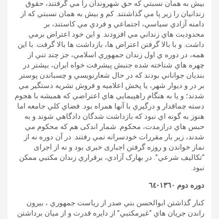
بيش به همان نسبتي که حق شهروندان را مي گرفتند، حقوق
زندانيان را زير پا مي گذاشتند. کم و بيش به همان نسبتي که از
دامنه آزادي سیاسي، اجتماعي و فردي مي کاستند، بر
محدوديت هاي زنداني مي افزودند. و اين خود اعتراض برمي
داشت. و با بالا گرفتن اعتراض ها، بازداشت ها بالا گرفت. با این
همه، در دوره ي اول زندان جمهوري اسلامي، جز چند تني از
چهره هاي شناخته شده جنبش پيشرفت خواه ايران، بيشتر در
بنديان جواناني بودند که در حال شعارنويسي و چسباندن پوستر
بر در و ديوار شهر، یا پخش اعلاميه و فروش نشريه دستگير مي
شدند؛ و يا به هنگام راهپيمايي هاي اعتراضي که هميشه با هجوم
دسته چماقدار و درگيري با آنها همراه بود. فضاي کلي جامعه اما
هنوز به گونه اي نبود که بازداشت شدگان دادگاهي شوند و به
حبس هاي درازمدت، محکوم. شمار اندکی هم که محکوم مي
شدند، زير بار مقررات خودسرانه نمي رفتند. در آن دوره نه از
نماز خواندن و روزه گرفتن اجباری خبری بود و نه از اجرای
“تکاليف شرعي”. در بهارک آزادي، برقراري زندان مکتبي ممکن
نبود.
دوره دوم ١٣٦٠-٦٤
کنار گذاشتن ابوالحسن بني صدر از رياست جمهوري ، بیرون
راندن جريان هاي “غيرمکتبي” از دايره قدرت و از ميان برداشتن