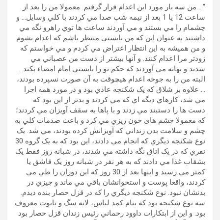
“… من سه بار مورد اين اعدام قرار گرفتم. معمولا من را بعد از
ساعت 12 يا 1 بعد از نيمه شب صدا مي کردند با کلي وسايل… و
چشمام را مي بستند و مي آوردند ساعت ها توي راهرو نگه مي
داشتند به عنوان اين که من بايستي منتظر باشم که اعدام بشوم
و من هميشه به اين انتظار اعتراض مي کردم و مي خواستم که
زودتر مرا اعدام کنند. و آنها بيشتر از دست من عصباني مي
شدند و بهانه مي آوردند که حکم تو را بايستي امام امضاء بکند…
البته من را به جوخه اعدام هيچوقت به آن صورت نسپرده بودند،
… علاوه بر شلاق که يک شکنجه عادي بود و در مورد همه اجرا
مي شد، کارهاي ديگه اي که مي کردند و بدتر از اين بود که
دست ها را دستبند مي زدند و با پاها به سقف آويزان مي کردند؛
که معمولا چشم های خون ريزي مي کرد و باعث صدمات کلي به
چشم و سلامت بدن زنداني که آويزانش کرده بودند، مي شد. يک
نوع شکنجه ديگري که انجام مي دادند، اين بود که به يک گروه 30
نفري که در يک اتاق نگه داشته مي شدند، در شبانه روز فقط يک
بشقاب غذا مي دادند که به هر نفر در شبانه روز يک قاشق يا
کمتر مي رسيد و اینها بعد از 30 روز که اين دوران را طي مي
کردند، واقعا پوست و استخوانشان باقي مي ماند و چيزي در
بدنشان نبود. نوع شکنجه ديگري را که در قزل حصار بنده ديدم.
سه نوع شکنجه بود که بنام کمد لباس، لانه سگ و تابوت معروف
بود. و اين از ابتکارات داوود رحماني رئيس زندان قزل حصار بود