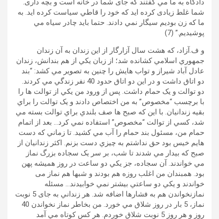
دادگاه به ما مي گفتند که جای شما در خانه است و بچه داری.
شما غلط زيادی کرده ايد که خود را قاطي سياست کرده ايد. به
ما که زن بوديم سيگار نمي دادند. حتما بايد چادر سياه مي
پوشيديم.” (7)
و ف.آزاد، که هشت سال آزارگار از اين زندان به آن زندان
جمهوري اسلامي کشانده شد؛ از زبان يکي از هم بندانش، زندان
عادل آباد شيراز و تواب هايش را چنين به تصوير مي کشد: “بند
دو اتاق داشت و در اين دو اتاق حدود 40 نفر زندگي مي کردند.
دو توالت و يک حمام داشت. پس از ورود من يکي از توالت ها را
با برچسب “مخصوص” به من اختصاص دادند و يک توالت را براي
بقيه زندانيان. با اين که صبح ها صف بلندي براي توالت بسته مي
شد، کسي از توالت “مخصوص” استفاده نمي کرد… بعد از اتمام
حمام من، مسئول بند حمام را آب مي کشيد. تا زماني که دست
هايم خيس بود حق نداشتم به چيزي دست بزنم. اکثر زندانيان از
صبح که بيدار مي شدند تا شب، بر سر يک سجاده بزرگ نماز
مي خواندند. آن سجاده، جز يکي دو ساعت در روز هميشه پهن
بود. همبندان من اغلب روزه هم بودند و شبها هم نماز می
خواندند و يکي دو ساعتي بيشتر نمي خوابيدند… مسئله
نمازنخواندن هم به فشارها اضافه شد. هر زنداني به جای 5 نوبت
نماز، 5 بار در روز شلاق مي خورد. من بخاطر نماز نخواندن 40
روز و هر روز 5 نوبت شلاق خوردم. هر کس کوتاه مي آمد