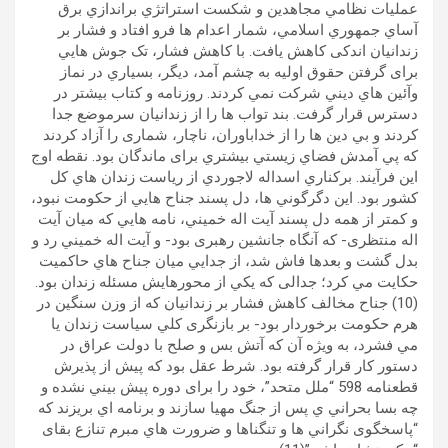
عمليات نظامي مجاهدين و شکست استراتژي براندازي برق
آساي جمهوري اسلامي، شمار اعدام ها فرو افتاد و فشار بر
زندانيان اندکی کاهش یافت. با کاهش فشار، تک جوش هايي
برای گرفتن حقوق اوليه به چشم آمد، ديگر، بسياري در نماز
وآئين هاي ديني شرکت نمي کردند. روزنامه و کتاب بیشتر در
دسترس قرار گرفت. بند تواب ها را از زندانيان سرموضع جدا
کردند و بي دين ها را از خداباوران، ناچار، شماری را آزاد کردند
که پي آمدش فضاي زيستي بيشتري برای ماندگان بود. نقطه اوج
اين فرآيند. برکناري اسداله لاجوردي از رياست زندان هاي کل
کشور بود. اين دگرگوني ها، دل پسند جناح هايي از حکومت نبود،
و کمتر از همه دل پسند آیت اله خميني، نامه هايي که ميان آیت
اله منتظری- که آنگاه جانشين رهبری بود- و آیت اله خميني رد و
بدل گشت و بعدها فاش شد، از جدايي میان جناح هاي حاکميت
حکايت مي کرد؛ جدالی که يکي از محورهايش مسئله زندان بود.
(10) جناح مخالف کاهش فشار بر زندانيان که از وزن سنگين در
هرم حکومت برخوردار بود- بر بازنگری کلي سیاست زندان يا
مي فشرد، به ويژه آن که آتش بس و صلح با دولت عراق در
دستور کار قرار گرفته بود. شرط عقل بود که پيش از پذيرش
قطعنامه 598 “ملل متحد”، خود را برای دوره پيش بيني نشده و
چه بسا بحراني ي پس از جنگ مهيا سازند و برنامه اي بريزند که
“پاسخگوی نگراني ها و تنگناها و ضرورت هاي مبرم تنازع بقای