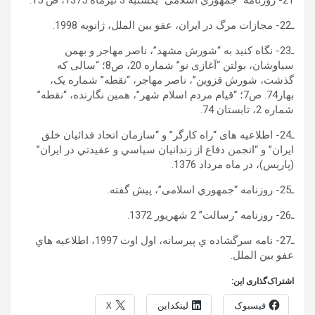
21- روزنامه “جمهوري اسلامی” يکشنبه 3 تيرماه 1375، ص 15.
ـ22- مجازات مرگ در ايران، عفو بين الملل، ژانويه 1998.
ـ23- نگاه کنيد به “شورش مشهد”، ناصر مهاجر و بهمن
سياوشان، بولتن “آغازی نو” شماره 20، ص8؛ “سالی که
گذشت، شورش قزوين”، ناصر مهاجر، “نقطه” شماره يک،
بهار74. ص7؛ “قيام مردم اسلام شهر”، همين نگارنده، “نقطه”
شماره 2، تابستان 74.
ـ24- اطلاعيه های “راه کارگر” و “سازمان اتحاد فدائيان خلق
ايران” و “انجمن دفاع از زندانيان سياسي و عقيدتي در ايران”
(پاريس)، در ماه مرداد 1376.
ـ25- روزنامه “جمهوري اسلامی”، پيش گفته.
ـ26- روزنامه “رسالت” 2 شهريور 1372.
ـ27- نامه سرگشاده ي پيرسانه، اول اوت 1997، اطلاعيه هاي
عفو بين الملل.
اشتراک‌گذاری این:
فیسبوک
لینکداین
X