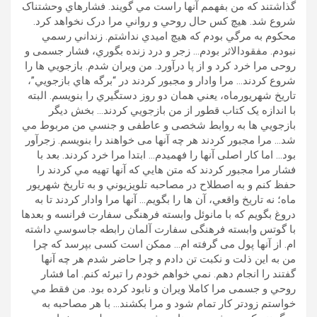
گذاشتند که من بفهمم آنها راست مي گويند. فشارهاي وحشتناک
شروع شد. هيچ کس حال روحي و رواني مرا درک نخواهد کرد.
محکوم به مرگي بودم که هيچ اميدي نداشتم. زنداني رسمي
نبودم. مفقودالاثر بودم… زجر و درد زنده بگوري، فشار جسمی و
روحی مرا خرد کرد و از پا درآورد. من ویران شدم. بازجويي ها را
شروع کردند… مرا وادار و مجبور کردند در “برگه هاي بازجويي”،
تاريخ شهريورماه، يعني همان دو روز دستگيري را بنويسم. البته
با اندازه يک کتاب قطور از من بازجويي کردند… بخش ديگر
بازجويي ها به روابط شخصی و عاطفی و جنسي من مربوط مي
شد… مرا مجبور کردند هر چه آنها می خواهند را بنويسم. زجرآور
بود… اما کار اصلی آنها را فهميدم… ابتدا مرا خرد کردند. بعد با
فشار مرا مجبور کردند که متن هايي که آنها تهيه مي کردند را
حفظ کنم و به اصطلاح در مصاحبه تلويزیوني و به تاريخ شهريور
ماه؛ نه تاريخ واقعي، آن ها را بگويم… آنها مرا وادار کردند تا به
دروغ بگويم که با مانوئل وابسته فرهنگی سفارت فرانسه و بعدها
با گوتس وابسته فرهنگی سفارت آلمان رابطه جاسوسي داشته
ام. از آنها پول می گرفته ام… ممکن است کسی بپرسد که چرا
من به اين ذلت و نکبت تن دادم و چرا حاضر شدم هر چه آنها
گفتند را انجام دهم. نمي خواهم خودم را تبرئه کنم. اما فشار
روحي و جسمی مرا کاملا ويران و نابود کرده بود. من فقط مي
خواستم زودتر کار تمام شود و مرا بکشند… با هر مصاحبه به