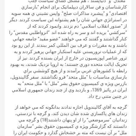
“معتدل” و “دنياپسند”، هم مشکل گشاي سياست جلب
کارشناسان و فن سالاران ديپلماتيک برای انجام “بازسازي
اقتصادی” و “پيشبرد مذاکرات صلح”. واپس نشيني ي همه سويه
در استراتژي جهاني شان را هم پشتوانه اين سياست کردند. ديگر
از “صدور انقلاب اسلامي” دم نزدند. وانمود کردند که از
“سرکشي” بريده اند و سر به راه شده اند. “انزواطلبي مقدس” را
کنار گذاشتند و گفتند که مي خواهند “عضو مفيد” جامعه جهاني
باشند و به مقررات و عرف بين المللي کمر ببندند. از اين رو بود
که از عمليات تروریستي عليه استکبار جهاني پرهيز کردند و به
ترور عناصر اپوزيسيون در خارج از ايران بسنده کردند. نيز از
تحريک ايالت متحده دوري جستند؛ به اروپا نزديک شدند، به بهبود
رابطه با کشورهاي عربي برآمدند و از هيچ کوششي براي
بازسازي مناسبات با “ملل متحد” فرو نگذاشتند. سفر گاليندوپل،
بازرس ويژه ي کميسيون حقوق بشر “ملل” با “ملل متحد” به
ايران در پائيز 1369، و بازديد وي از چند زندان جمهوري اسلامي
در چنين متني رخ داد.
گرچه به آقاي گاليندوپل اجازه ندادند بدانگونه که مي خواهد از
زندان هاي پاکسازي شده شان ديدن کند، و گرچه با تردستي،
زندانيان “سرموضعي” را از او پنهان داشتند(18) و گرچه مي
دانستند که گزارشگر ويژه ي کميسيون حقوق بشر “سازمان
ملل” بر آن نيست که مته بر خشخاش گذارد و حکومت ايران را