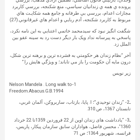
وجدان، بازبيني قانون اساسي، تضمين آزادي مذهب، بررسي
پرونده ي همه ي زندانيان سياسي، منع شکنجه، بررسي کاربرد
مجازات اعدام، بررسي بي طرفانه و جامع همه شکایـت هاي
مربوط به کاربرد شکنجه، آدم ربايي و اعدام هاي غيرقانوني.(27)
شگفت انگيز نبود که سيدمحمد خاتمي اعتنايي به اين نامه نکرد،
پاسخي به پيرسانه نداد ويک بار ديگر دست رد به سينه عفو بين
الملل زد.
آخر “نظام زندان هر حکومتي به فشرده ترين و برهنه ترين شکل،
درون مايه آن حکومت را باز مي تاباند؛ و ويژگي هايش را.”
زير نويس
1-Nelson Mandela . Long walk to
Freedom.Abacus.G.B.1994
ـ2- “زندان توحيدي”؛ ا. پايا، بازتاب، ساربروکن، آلمان غربي،
تابستان 1367، ص.310.
ـ3- “یادداشت های زندان اوين از 22 فروردين 1359تا 22 خرداد
1360″، محسن فاضل، هواداران سابق سازمان پيکار، پاريس،
فرانسه، شهريور 1364؛ ص 71