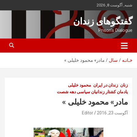
ه
شنبه, آگوست 8, 2026
حتوا
روید
گفتگوهای زندان
Prison's Dialogue
خـانـه
سال
مادر» محمود خلیلی »
زنان
زندان در ایران
محمود خلیلی
یادمان کشتار زندانیان سیاسی دهه شصت
مادر» محمود خلیلی »
آگوست 23, 2016
Editor