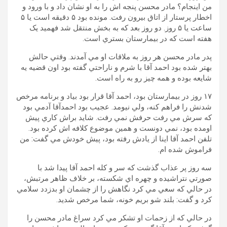
من اينجام؟ مادر محسن پنجه اش را به او نشان داد و با ورود و
اخطار پرستار از اتاق بيرون رفت. مونده بود ۵ دقيقه است يا ۵
ساعت يا ۵ روز. دو روز بعد که به بخش منتقل شد فهميد يک
هفته است که در بيمارستان بستري است.
پدر مادر محسن هر روز به ملاقات او مي آمدند. وقتي حالش
بهتر شده بود احمد آقا با شرم و ناراحتي گفته بود اون قضيه يه
شايعه بوده و همه چيز رو به راه است.
۱۷ روز در بيمارستان بود، احمد آقا قرار بود بياد و برنامه مرخص
شدنش را فراهم کنه، ولي نيومد. عجيب بود احمدآقا آدمي بود
که سرش مي رفت حرفش نمي رفت. شايد براش کاري پيش
اومده بود، نمي دونست و همين موضوع کلافه اش کرده بود.
تلفن احمد آقا اينا از يادش رفته بود، پيش خودش مي گفت: من
فراموش شده ام.
سه روز پر عذاب گذشت که سر و کله احمد آقا پيدا شد با
صورتي نتراشيده و چهره اي شکسته، بر خلاف ظاهر مرتبش،
در حالي که سعي مي کرد نگاهش را از چشمان او بدزدد سلامي
کرد و گفت: بلند شو بريم خونه، شما مرخص شديد.
در حالي که از زحمات او تشکر مي کرد سراغ مادر محسن را