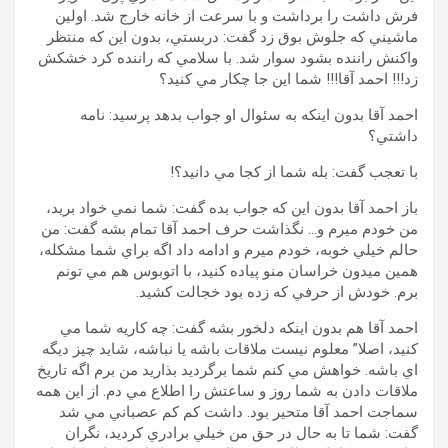
فرش داشت را برداشت و با سرعت از خانه خارج شد. اولين
ماشيني که جلوش بوق زد گفت: دربستي، بدون اين که منتظر
واکنش راننده بشود سوار شد. با سلامي که راننده کرد خشکش
زد!!! احمد آقا!!! شما اين جا چکار مي کنيد؟
احمد آقا بدون اينکه به سئوال او جواب بدهد پرسيد: نامه
داشتي؟
با تعجب گفت: بله شما از کجا مي دانيد؟!
باز احمد آقا بدون اين که جواب بده گفت: شما نمي خواد بريد،
من خودم ميرم و… نگذاشت حرف احمد آقا تمام بشه گفت: من
حالم خيلي خوبه، خودم ميرم و ادامه داد اگه براي شما مشکله،
همين ميدون خراسان منو پياده کنيد، با اتوبوس هم مي تونم
برم. خودش از حرفي که زده بود خجالت کشيد.
احمد آقا هم بدون اينکه دلخور بشه گفت: چه کاريه شما مي
کنيد، اصلا” معلوم نيست ملاقات باشه يا نباشه، شايد چيز ديگه
اي باشه. خواهش مي کنم شما برگرديد بذاريد من برم اگه تاريخ
ملاقات دادن به شما روز و ساعتش را اطلاع مي دم. از اين همه
سماجت احمد آقا متحير بود. داشت کم کم عصباني مي شد
گفت: شما تا به حال در حق من خيلي برادري کرديد، نگران