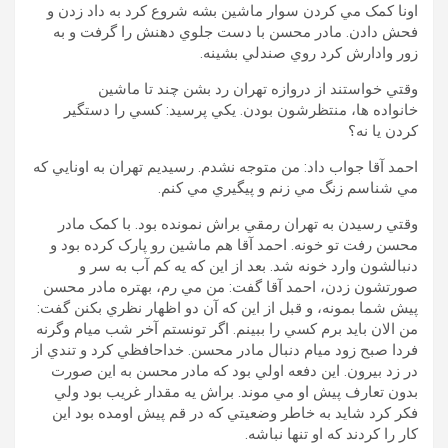
اونا کمک مي کردن سوار ماشين بشه شروع کرد به داد زدن و
فحش دادن. مادر محسن با دست جلوي دهنش را گرفت و به
زور وادارش کرد روي صندلي بشينه.
وقتي خواستند از دروازه تهران رد بشن چند تا ماشين
خانواده ها، منتظرشون بودن. يکي پرسيد: کسي را دستگير
کردن يا نه؟
احمد آقا جواب داد: من متوجه نشدم. رسيديم تهران به اونايي که
مي شناسم زنگ مي زنم و پيگيري مي کنم.
وقتي رسيدن به تهران رمقي براش نمونده بود. با کمک مادر
محسن رفت تو خونه. احمد آقا هم ماشين رو پارک کرده بود و
دنبالشون وارد خونه شد. بعد از اين که يه کم آب به سر و
صورتشون زدن، احمد آقا گفت: من مي رم، بهتره مادر محسن
پيش شما بمونه، و قبل از اين که آن دو اظهار نظري بکنن گفت:
من الان بايد برم کسي را ببينم. اگر تونستم آخر شب ميام وگرنه
فردا صبح زود ميام دنبال مادر محسن. خداحافظي کرد و تندي از
در زد بيرون. اين دفعه اولي بود که مادر محسن به اين صورت
بدون تعارف پيش او مي موند. براش يه مقدار غريب بود ولي
فکر کرد شايد به خاطر وضعيتي که در قم پيش اومده بود اين
کار را کردند که او تنها نباشه.