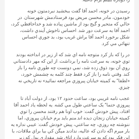
رسيدن در خونه، احمد آقا گفت ببخشيد نبردمتون خونه
خودمون، مادر محسن مريض بود فرستادمش شهرستان. در
حالي که متحير و گيج بود از ماشين پياده شد و خداحافظي کرد،
احمد آقا به سرعت دور شد. احساس ناخوش آيندي داشت،
شکل برخورد احمد آقا براش غريب بود، بد جوري احساس
تنهائي مي کرد.
در را که باز کرد متوجه نامه اي شد که از زير در انداخته بودند
توي خونه، به سرعت نامه را برداشت. از اين که مهر دادستاني
روي آن بود ذوق زده شد، نمي دونست چه طوري نامه را باز
کند. وقتي نامه را باز کرد فقط چند کلمه به چشمش خورد،
«لطفا” به کميته خيابان پيروزي مراجعه نمائيد» نه تاريخي نه
چيزي.
عجب نامه غريبي بود، ساعت حدود ۱۲ بود، از دولت آباد تا
پيروزي حتما” يک ساعتي طول مي کشه. يه لحظه ياد احمد آقا
افتاد، پيش خودش گفت: خوب اونا هم رفتند محسن را توي
کميته خيابان زنجان ديده اند.منم بايد برم خيابان پيروزي، اما
ننوشته چه روزي، چه ساعتي، پيش خودش گفت: عيبي نداره يه
بار ميرم اگه دادن که عاليه، ندادند ميگن کي بيا براي ملاقات، با
اين فکر بود که به سرعت وارد اتاق شد. مقداري پول که زير