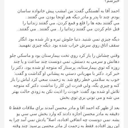
خبرشم؟
احمد آقا به آهستگي گفت: من امشب پيش خانواده ساسان
بودم. چند تا پدر و مادر ديگه هم اونجا بودن. مي گفتند…
مي گفتند بچه ها را قلع و قمع کردن، مي گفتند زندانيا را
قتل عام کردن. مي گفتند زندانيا را… مي گفتند… مي گفتند…
ديگه چيزي نمي شنيد. دنيا جلوش تيره و تار شده بود. انگار
سقف اتاق روي سرش خراب شده بود. ديگه چيزي نفهميد.
وقتي چشاش را باز کرد روي تخت بيمارستان بود و ماسکي جلو
دهانش و سرمي به دستش، نمي دونست چند ساعت و يا چند
روزه که توي بيمارستانه، پرستار که متوجه او شده بود، دکتر را
خبر کرد. دکتر با مهرباني دستي به پيشاني او گذاشت و گفت:
خوب به سلامتي خطر رفع شد. به زحمت سعي کرد لباش را باز
کنه و چيزي بگه، ولي قدرت اين کار را نداشت. دکتر که متوجه
تلاش او شده بود گفت: خودت را اذيت نکن به زودي حالت بهتر
مي شه و مي توني بري توي بخش.
بعد از ظهر که احمد آقا و مادر محسن آمدند براي ملاقات فقط ۵
دقيقه به مادر محسن اجازه دادند که وارد بخش سي سي يو
بشه. نمي دونست چه اتفاقي افتاده، اصلا” يادش نمي آمد چرا به
اين روز افتاده. فقط به زحمت از مادر محسن پرسيد: چند وقته