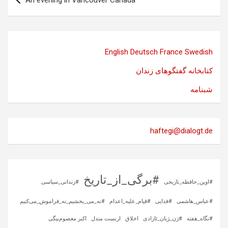
An evening in Vancouver Canada
English
Deutsch
France
Swedish
کتابخانه گفتگوهای زندان
شبنامه
haftegi@dialogt.de
#برگی_از_تاریخ
#اوین_حافظه_تاریخی
#زندانی_سیاسی
#عباس_هاشمی
#فدایی
#قیام_علیه_اعدام
#نه_می_بخشیم_نه_فراموش_می‌کنیم
#نگاه_هفته
#ژن_ژیان_ئازادی
اخلاق
ارنست مندل
اکبر معصوم‌بیگی