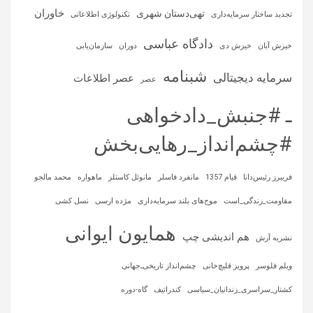
خاوران
تهی‌دستان شهری
تجدید ساختار سرمایه‌داری
تکنولوژی اطلاعاتی
دادگاه عباسی
خیزش آبان
خیزش دی
دوران
سازمان‌یابی
شبنامه
سرمایه‌ دیجیتالی
عصر اطلاعات
عصر
ـ #جنبش_دادخواهی
#چشم‌انداز_رهایی‌بخش
فریبرز رئیس‌دانا
قیام 1357
مانفرد فاسلر
مانوئل کاستلز
ماهواره‌
محمد مالجو
مقاومت_زندگی_است
موج‌های بلند سرمایه‌داری
مژده ارسی
نسل کشی
همایون ایوانی
هم اندیشی چپ
نشریه آرش
ویلم فلوسر
پرویز قلیچ‌خانی
چشم‌انداز تاریخی‌ـ‌جهانی
کشتار_سراسری_زندانیان_سیاسی
کندراتیف
گاه-دوره