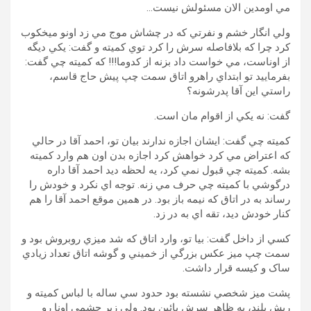
مي اومدين الان مسئولش نيست…
ولي انگار خشم و نفرتي که در چشاش موج مي زد اونو ميخکوب
کرد چرا که بلافاصله سرش را کرد توي کميته و گفت: يکي ديگه
از اوناست، مي خواست داد بزنه از کدوما!!! که کميته چي گفت:
بفرماييد تو ابتداي راهرو اتاق سمت چپ پيش حاج قاسم،
راستي اين آقا پدرشونه؟
گفت: نه يکي از اقوام مان است.
کميته چي گفت: ايشان اجازه ندارند بيان تو، احمد آقا در حالي
که اعتراض مي کرد خواهش کرد اجازه بدن اون هم وارد کميته
بشه. کميته چي قبول نمي کرد، يه لحظه ديد احمد آقا داره
درگوشي با کميته چي حرف مي زنه. توجه اي نکرد و خودش را
رساند به در اتاق که نيمه باز بود. در همين موقع احمد آقا را هم
کنار خودش ديد، تقه اي به در زد.
کسي از داخل گفت: بيا تو، وارد اتاق که شد ميزي روبروش بود و
سمت چپ ميز عکس بزرگي از خميني و گوشه اتاق تعداد زيادي
ساک و کيسه قرار داشت.
پشت ميز شخصي نشسته بود حدود سي ساله با لباس کميته و
ريش بلند، به ظاهر سرش پائين بود. ولي زير چشمي اونا رو