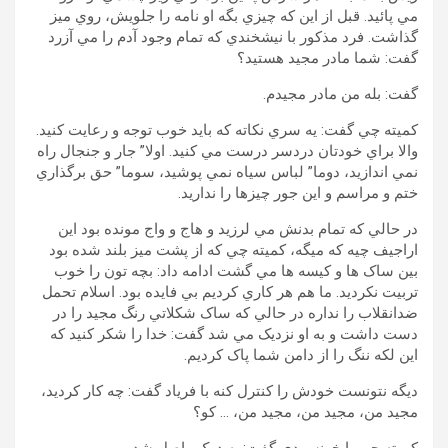
مي پائيد. قبل از اين که چيزي بگه او نامه را جلويش، روي ميز
گذاشت. فرد مذکور با نيشخندي که تمام وجود آدم را مي آزرد
گفت: شما مادر مجيد هستيد؟
گفت: بله من مادر مجيدم.
کميته چي گفت: يه سري نکاته که بايد خوب توجه و رعايت کنيد.
والا براي خودتان دردسر درست مي کنيد. اولا” جار و جنجال راه
نمي اندازيد، دوما” لباس سياه نمي پوشيد، سوما” حق برگذاري
ختم و مراسم و اين جور چيزها را نداريد.
در حالي که تمام بدنش مي لرزيد و هاج و واج مونده بود اين
اراجيف چيه که ميگه، کميته چي که از پشت ميز بلند شده بود
بين ساک ها و کيسه ها مي گشت ادامه داد: بچه تون را خوب
تربيت نکرديد. ما هم هر کاري کرديم بي فايده بود. اسلام تحمل
ضدانقلاب را نداره در حالي که ساک شکلاتي رنگ مجيد را در
دست داشت و به او نزديک مي شد گفت: خدا را شکر کنيد که
اين لکه ننگ را از دامن شما پاک کرديم.
ديگه نتونست خودش را کنترل کنه با فرياد گفت: چه کار کرديد،
مجيد من، مجيد من، مجيد من، … کو؟