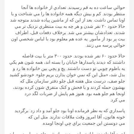
حوالي ساعت ده به قم رسيدند. تعدادي از خانواده ها آنجا
منتظر بودند. کم و بيش ديگه همه خانواده ها را مي شناخت و با
اونا تماس داشت. بعد از اين که از ماشين پياده شدند متوجه شد
حالا حدود ۲۰ نفر شدن و هر چه به بيت منتظري نزديک تر مي
شدند، تعدادشان بيشتر مي شد. برخلاف دفعات قبل، اطراف
بيت پر بود از مأمور. يه عده هم معلوم بود با لباس شخصي اون
حوالي پرسه مي زنند.
حالا حدود ۶۰ نفر شده بودند. حدود ۳۰۰ متر با بيت فاصله
داشتند که ديدند پاسدارها خيابان را بسته اند، همه شون هم يکي
يه باطوم چوبي تو دست داشتند. پچ و پچي بين خانواده ها رد و
بدل شد، «مثل اين که نمي خوان بذارن بريم جلو». خودشو کشيد
جلو صف، درست مثل هفته قبل جلو دفتر سازمان ملل که
بهشون حمله کردند و با فحش و کتک متفرق شون کرده بودند،
اونجا هم جلو همه بود. هنوز هم پايش از ضربات لگد درد
مي کرد.
پاسداري که به نظر فرمانده اونا بود جلو آمد و داد زد: برگرديد
خونه هاتون، آقا امروز وقت ملاقات ندارند. مثل اين که
مي دونستن اين جمعيت براي چي اونجا اومده.