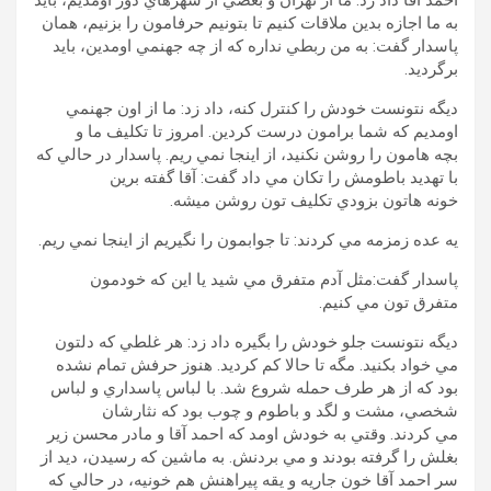
احمد آقا داد زد: ما از تهران و بعضي از شهرهاي دور اومديم، بايد
به ما اجازه بدين ملاقات کنيم تا بتونيم حرفامون را بزنيم، همان
پاسدار گفت: به من ربطي نداره که از چه جهنمي اومدين، بايد
برگرديد.
ديگه نتونست خودش را کنترل کنه، داد زد: ما از اون جهنمي
اومديم که شما برامون درست کردين. امروز تا تکليف ما و
بچه هامون را روشن نکنيد، از اينجا نمي ريم. پاسدار در حالي که
با تهديد باطومش را تکان مي داد گفت: آقا گفته برين
خونه هاتون بزودي تکليف تون روشن ميشه.
يه عده زمزمه مي کردند: تا جوابمون را نگيريم از اينجا نمي ريم.
پاسدار گفت:مثل آدم متفرق مي شيد يا اين که خودمون
متفرق تون مي کنيم.
ديگه نتونست جلو خودش را بگيره داد زد: هر غلطي که دلتون
مي خواد بکنيد. مگه تا حالا کم کرديد. هنوز حرفش تمام نشده
بود که از هر طرف حمله شروع شد. با لباس پاسداري و لباس
شخصي، مشت و لگد و باطوم و چوب بود که نثارشان
مي کردند. وقتي به خودش اومد که احمد آقا و مادر محسن زير
بغلش را گرفته بودند و مي بردنش. به ماشين که رسيدن، ديد از
سر احمد آقا خون جاريه و يقه پيراهنش هم خونيه، در حالي که