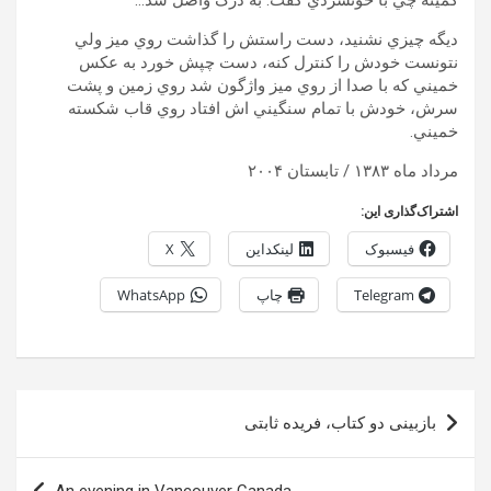
کميته چي با خونسردي گفت: به درک واصل شد…
ديگه چيزي نشنيد، دست راستش را گذاشت روي ميز ولي
نتونست خودش را کنترل کنه، دست چپش خورد به عکس
خميني که با صدا از روي ميز واژگون شد روي زمين و پشت
سرش، خودش با تمام سنگيني اش افتاد روي قاب شکسته
خميني.
مرداد ماه ۱۳۸۳ / تابستان ۲۰۰۴
اشتراک‌گذاری این:
فیسبوک
لینکداین
X
Telegram
چاپ
WhatsApp
راهبری
بازبینی دو کتاب، فریده ثابتی
نوشته