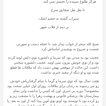
هرگز طلوع سپيده را تجسم نمي کند،
تا بغل بغل شقايق سرخ
سيراب گشته به خشم اشک،
بر دمد از فلات شهر.
صبح کله سحر از خواب بيدار شد. با عجله دست و صورتي
شست و شروع به پوشيدن لباساش کرد.
عجيب بود يه مدتي بود که سرما و دلشوره توي دلش لونه کرده
بود و از توي جونش بيرون نمي اومد. عجيب دلشوره سختي
داشت. اين حالت از موقعي بهش دست داد که ملاقات ها قطع
شده بود و او ديگه از مجيد خبري نداشت.
هفت سال بود که توي سرما و گرما با تمام گرفتارياش خودش
رو مي رسوند به زندان براي ملاقات. روزاي اول خيلي سخت بود
مخصوصا” دوره بي خبري. اون که کسي را نداشت ولي تمام
بيمارستان ها، پزشکي قانوني و بهشت زهرا را با مشقت زير و
رو کرده بود تا تونسته بود اونو توي اوين پيدا کنه. از اون به بعد، پا
به پاي مجيد زندان کشيده بود. از اوين گرفته تا قزل حصار و