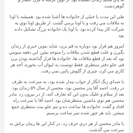
گوهردشت.
طي اين مدت با خيلي از خانواده ها آشنا شده بود. هميشه با اونا
به ملاقات مي رفت و با اونا برمي گشت. از طريق اونا توي يه
شرکت کار پيدا کرده بود. با اونا يک خانواده بزرگ تشکيل داده
بود.
امروز هم قرار بود دوباره به قم برن، شايد بتونن خبري از زندان
بگيرن و علت قطع شدن ملاقات را متوجه بشن. اين دفعه سومي
بود که بعد از قطع ملاقات ها، خانواده ها قرار گذاشته بودن برن
قم، جلو دفتر منتظري. فقط تونست يه ليوان آب بخوره، آخه هر
کاري مي کرد، چيزي از گلوش پائين نمي رفت.
با صداي زنگ انگار از خواب بيدار شده بود، به سرعت به طرف
در رفت. احمد آقا پدر محسن بود، محسن از سال ۵۹ زندان بود.
بعد از سلام و عليک بدون اين که تعارف کنه، از در بيرون زد. مادر
محسن هم توي ماشين منتظرشان بود. احمد آقا با سرعت راه
افتاد و گفت: خانواده ها ساعت ده و نيم جلو بيت منتظري جمع
ميشن. بايد هر جور شده سر ساعت برسيم.
با مادر محسن از هر دري حرف زد، در کنار اين ها زمان براش به
سرعت مي گذشت.