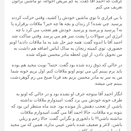
گرفت که احمد آقا گفت: يه کم مريض احواله، تو ماشين براتون
تعريف مي کنم.
با بي قراري تا توي ماشين خودش را کشيد، وقتي حرکت کردند
پرسيد: چي شده؟ از زندان و بچه ها چه خبر؟ ملاقات برقراره يا
نه؟ پرسيد و پرسيد و پرسيد. خودش هم تعجب مي کرد با چه
انرژي اين سوالات را پشت سر هم مي پرسد. وقتي ساکت شد
احمد آقا با اندوه گفت: همه چيز حل شد به ما ملاقات دادند! اونم
حضوري، توي کميته زنجان يه ساک لباس اضافه هم داشت به
من تحويل دادن، از اون لحظه مادر محسن شوکه شده.
در حالي که ذوق زده شده بود گفت: حتما” نوبت مجيد هم بوده
بايد برم ببينم کي مي تونم اونو ملاقات کنم. اول بريم خونه شما
من يه سر به مادر محسن بزنم بعد فردا صبح مي رم گوهردشت
ببينم چي ميشه.
انگار احمد آقا متوجه حرف او نشده بود و در حالي که اونو به
طرف خونه خودش مي برد گفت: اميدوارم ملاقات نداشته
باشي. از تعجب دهنش باز مونده بود. چند ماه منتظر اين بود که
بتونه بره ملاقات، حالا احمد آقا مي گفت اميدوارم ملاقات
نداشته باشي!!! با دلخوري و نگراني گفت: حالا زخم و زيلي
باشن، لاغر و ضعيف شده باشن عيبي نداره، همين که من مجيد
را دوباره ببينم برام کافيه.