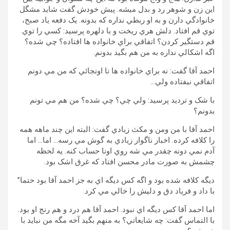
اين زن و شوهر رد و بدل ميشه. پيش خودش گفت شايد مشگل
خانوادگي دارن و به او ربطي نداره که بدونه. يک دفعه ياد صبح،
توي قم افتاد. دلش هري ريخت و با دلهره پرسيد: کسي را توي
قم دستگير کردن؟ اتفاقي براي خانواده ها افتاده؟ چي شده؟
اگه اشکالي نداره به من هم بگيد بدونم.
احمد آقا گفت: نه براي خانواده ها تا اونجائي که من مي دونم
اتفاقي نيفتاده ولي…
با شک و ترديد پرسيد: ولي چي؟ چي شده؟ من هم مي تونم
بدونم؟
احمد آقا با من ومن و مکث زيادي گفت: البته اين چند ماهه همه
را کلافه کرده. اخبار ناگوار زيادي به گوش مي رسه… اما… اما
آدم نمي دونه چقدر مي شه روي اونا حساب کنه. يه لحظه
چشمش به صورت مادر محسن افتاد که غرق اشک بود.
ديگه کلافه شده بود و اگه کس ديگه اي به جز احمد آقا بود حتما”
با داد و فرياد دق و دليش را خالي مي کرد.
اما احمد آقا کس ديگه اي نبود. احمد آقا هم درد و هم رنج او بود.
با التماس گفت: چه شايعاتي؟ به منهم بگيد آخه مگه من نبايد با