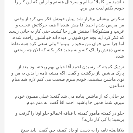
نباشيد من کاملا” سالم و سرحال هستم و از اين که اين کار را
خودم بکنم لذت مي برم.
سکوتي بينشان برقرار شد. پيش خودش فکر مي کرد از وقتي
من مريض شدم احمد آقا چش شده!!! همه حرکاتش عجيب و
غريب و مشکوکه!!! ذهنش هزار جا کشيد. حتي کار به جائي رسيد
که فکر کرد اينا بچه خودشون را ديده اند خيالشون راحت شده.
اما چرا نمي خوان من مجيد را ببينم!!! ولي سعي کرد همه نقاط
منفي ذهنش را پاک کنه و به مجيد فکر بکنه که الان چه ريختي
شده.
نزديک کميته که رسيدن احمد آقا خيلي بهم ريخته بود. بعد از
پارک ماشين باز برگشت و گفت: اگه ميشه نامه را بدين به من و
توي ماشين بنشينيد، خودم ميرم صحبت مي کنم لازم شد ميام
دنبالتون.
در حالي که از ماشين پياده مي شد گفت: خيلي ممنون خودم
ميرم، شما همين جا باشيد. احمد آقا گفت: نه منم ميام.
جلو در کميته مأمور کميته با قيافه اخمالو جلو اونا را گرفت و
پرسيد: با کي کار داريد؟
بلافاصله نامه را به دست او داد. کميته چي گفت: بايد صبح