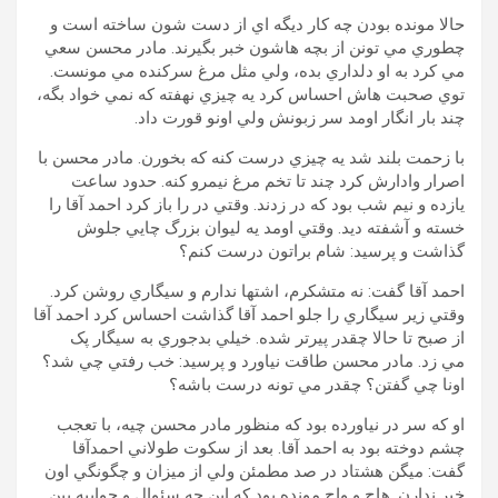
حالا مونده بودن چه کار ديگه اي از دست شون ساخته است و
چطوري مي تونن از بچه هاشون خبر بگيرند. مادر محسن سعي
مي کرد به او دلداري بده، ولي مثل مرغ سرکنده مي مونست.
توي صحبت هاش احساس کرد يه چيزي نهفته که نمي خواد بگه،
چند بار انگار اومد سر زبونش ولي اونو قورت داد.
با زحمت بلند شد يه چيزي درست کنه که بخورن. مادر محسن با
اصرار وادارش کرد چند تا تخم مرغ نيمرو کنه. حدود ساعت
يازده و نيم شب بود که در زدند. وقتي در را باز کرد احمد آقا را
خسته و آشفته ديد. وقتي اومد يه ليوان بزرگ چايي جلوش
گذاشت و پرسيد: شام براتون درست کنم؟
احمد آقا گفت: نه متشکرم، اشتها ندارم و سيگاري روشن کرد.
وقتي زير سيگاري را جلو احمد آقا گذاشت احساس کرد احمد آقا
از صبح تا حالا چقدر پيرتر شده. خيلي بدجوري به سيگار پک
مي زد. مادر محسن طاقت نياورد و پرسيد: خب رفتي چي شد؟
اونا چي گفتن؟ چقدر مي تونه درست باشه؟
او که سر در نياورده بود که منظور مادر محسن چيه، با تعجب
چشم دوخته بود به احمد آقا. بعد از سکوت طولاني احمدآقا
گفت: ميگن هشتاد در صد مطمئن ولي از ميزان و چگونگي اون
خبر ندارن. هاج و واج مونده بود که اين چه سئوال و جوابيه بين