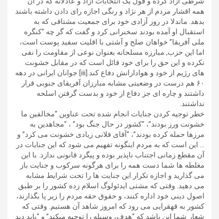
شرطی آزاد کرده و قول یک انتخابات آزاد و عادلانه که در آن
همه اقشار مردم از هر نژاد و رنگی اجازه رای دادن داشته باشند
بدهد. ماندلا در روز آزادی خود برای جمعیت مشتاقی که به
استقبال او آمده بودند سخنرانی کرد و گفت که گر چه “کنگره
ملی آفریقا” خواهان صلح و آشتی با اقلیت سفید پوست است،
اما این حزب, مبارزه مسلحانه بعنوان نوعی از مقاومت را نفی
نکرده و این حق را برای خود قائل است که در مقابل خشونت
های رژیم از خود و هوادارانش دفاع کند.[iii] جوانان ایرانی در دهه
۶۰ هم درست در وضعیتی مشابه مبارزان آفریقای جنوبی قرار
داشتند و چاره ای جز دفاع از خود و بدست گرفتن اسلحه
نداشتند.
خطر توجیه کردن جنایات انجام شده تحت عناوین “مخالفین ما
خشونت ورز بودند”، “کشور در حال جنگ بود” ، “مجاهدین به
مرزها حمله کرده بودند”، “آقای فلانی زیادی خشونت می کرد” و
… این است که به مردم اینگونه تفهیم می شود که این جنایات در
آن مقطع زمانی اجتناب ناپذیر بوده و پیگرد قانونی ندارد. با این
مغلطه ها شما دست همه را برای هرگونه سرکوب و جنایت باز
می گذارید و اجازه تکرار این جنایت ها را تحت شرایط مشابه
می دهید. وقتی که مشتی ایدئولوگ اسلام زده کشور را بر طبق
اصول دینی خود اداره کنند، و حقوق حقه مردم را زیر پا بگذارند،
کشور به قهقرایی می رود که امروز شاهد آن هستیم. وقتی که
شعار شما این باشد که “هدف، وسیله را توجیه میکند” و “باید دید