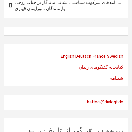
پی آمدهای سرکوب سیاسی، نشانی ماندگار بر حیات روحی
بازماندگان ـ نورایمان قهاری
English
Deutsch
France
Swedish
کتابخانه گفتگوهای زندان
شبنامه
haftegi@dialogt.de
#برگی_از_تاریخ
#اوین_حافظه_تاریخی
#زندانی_سیاسی