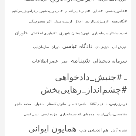
#عباس_هاشمی
#فدایی
#قیام_علیه_اعدام
#نه_می_بخشیم_نه_فراموش_می‌کنیم
#نگاه_هفته
#ژن_ژیان_ئازادی
اخلاق
ارنست مندل
اکبر معصوم‌بیگی
خاوران
تهی‌دستان شهری
تجدید ساختار سرمایه‌داری
تکنولوژی اطلاعاتی
دادگاه عباسی
خیزش آبان
خیزش دی
دوران
سازمان‌یابی
شبنامه
سرمایه‌ دیجیتالی
عصر اطلاعات
عصر
ـ #جنبش_دادخواهی
#چشم‌انداز_رهایی‌بخش
فریبرز رئیس‌دانا
قیام 1357
مانفرد فاسلر
مانوئل کاستلز
ماهواره‌
محمد مالجو
مقاومت_زندگی_است
موج‌های بلند سرمایه‌داری
مژده ارسی
نسل کشی
همایون ایوانی
هم اندیشی چپ
نشریه آرش