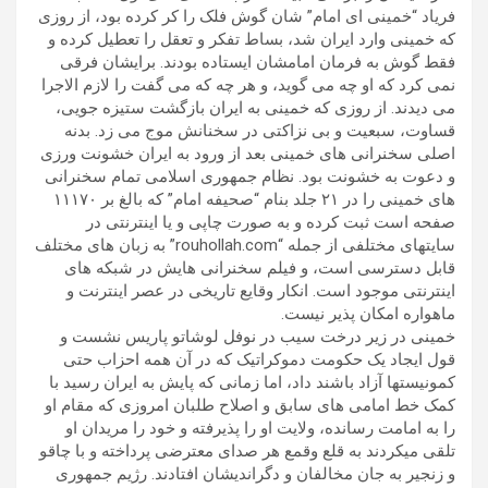
فریاد “خمینی ای امام” شان گوش فلک را کر کرده بود، از روزی
که خمینی وارد ایران شد، بساط تفکر و تعقل را تعطیل کرده و
فقط گوش به فرمان امامشان ایستاده بودند. برایشان فرقی
نمی کرد که او چه می گوید، و هر چه که می گفت را لازم الاجرا
می دیدند. از روزی که خمینی به ایران بازگشت ستیزه جویی،
قساوت، سبعیت و بی نزاکتی در سخنانش موج می زد. بدنه
اصلی سخنرانی های خمینی بعد از ورود به ایران خشونت ورزی
و دعوت به خشونت بود. نظام جمهوری اسلامی تمام سخنرانی
های خمینی را در ۲۱ جلد بنام “صحیفه امام” که بالغ بر ۱۱۱۷۰
صفحه است ثبت کرده و به صورت چاپی و یا اینترنتی در
سایتهای مختلفی از جمله “rouhollah.com” به زبان های مختلف
قابل دسترسی است، و فیلم سخنرانی هایش در شبکه های
اینترنتی موجود است. انکار وقایع تاریخی در عصر اینترنت و
ماهواره امکان پذیر نیست.
خمینی در زیر درخت سیب در نوفل لوشاتو پاریس نشست و
قول ایجاد یک حکومت دموکراتیک که در آن همه احزاب حتی
کمونیستها آزاد باشند داد، اما زمانی که پایش به ایران رسید با
کمک خط امامی های سابق و اصلاح طلبان امروزی که مقام او
را به امامت رسانده، ولایت او را پذیرفته و خود را مریدان او
تلقی میکردند به قلع وقمع هر صدای معترضی پرداخته و با چاقو
و زنجیر به جان مخالفان و دگراندیشان افتادند. رژیم جمهوری