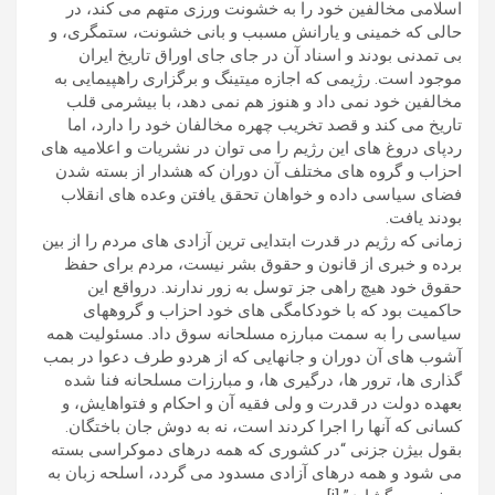
اسلامی مخالفین خود را به خشونت ورزی متهم می کند، در
حالی که خمینی و یارانش مسبب و بانی خشونت، ستمگری، و
بی تمدنی بودند و اسناد آن در جای جای اوراق تاریخ ایران
موجود است. رژیمی که اجازه میتینگ و برگزاری راهپیمایی به
مخالفین خود نمی داد و هنوز هم نمی دهد، با بیشرمی قلب
تاریخ می کند و قصد تخریب چهره مخالفان خود را دارد، اما
ردپای دروغ های این رژیم را می توان در نشریات و اعلامیه های
احزاب و گروه های مختلف آن دوران که هشدار از بسته شدن
فضای سیاسی داده و خواهان تحقق یافتن وعده های انقلاب
بودند یافت.
زمانی که رژیم در قدرت ابتدایی ترین آزادی های مردم را از بین
برده و خبری از قانون و حقوق بشر نیست، مردم برای حفظ
حقوق خود هیچ راهی جز توسل به زور ندارند. درواقع این
حاکمیت بود که با خودکامگی های خود احزاب و گروههای
سیاسی را به سمت مبارزه مسلحانه سوق داد. مسئولیت همه
آشوب های آن دوران و جانهایی که از هردو طرف دعوا در بمب
گذاری ها، ترور ها، درگیری ها، و مبارزات مسلحانه فنا شده
بعهده دولت در قدرت و ولی فقیه آن و احکام و فتواهایش، و
کسانی که آنها را اجرا کردند است، نه به دوش جان باختگان.
بقول بیژن جزنی “در کشوری که همه درهای دموکراسی بسته
می شود و همه درهای آزادی مسدود می گردد، اسلحه زبان به