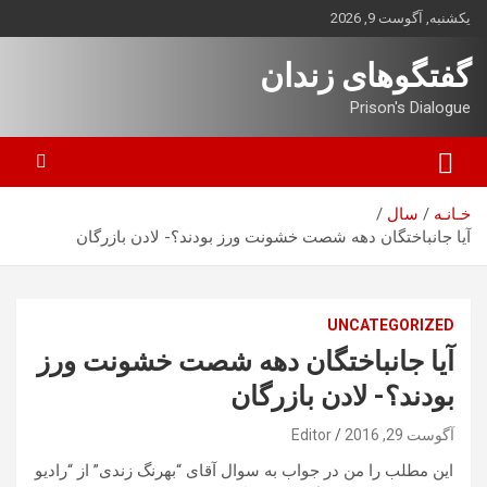
ه
یکشنبه, آگوست 9, 2026
حتوا
روید
گفتگوهای زندان
Prison's Dialogue
خـانـه
سال
آیا جانباختگان دهه شصت خشونت ورز بودند؟- لادن بازرگان
UNCATEGORIZED
آیا جانباختگان دهه شصت خشونت ورز
بودند؟- لادن بازرگان
آگوست 29, 2016
Editor
این مطلب را من در جواب به سوال آقای “بهرنگ زندی” از “رادیو