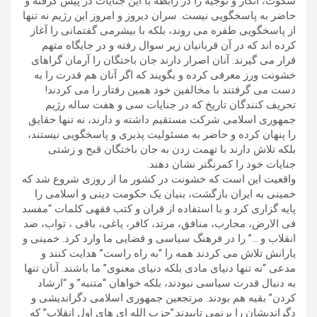
سکوت، انکار و توجیه را در رابطه با این جنایات در پیش گرفته و
حاضر به پاسخگویی نیست. سران دیروز و امروز این رژیم نه تنها
از پاسخگویی طفره می روند، بلکه با بیشرمی گفتمانی را آغاز
کرده اند که در آن قربانیان زیر سوال رفته و در جایگاه متهم
قرار می گیرند. آنان اصرار دارند جان باختگان را آرمان گراهای
خشونت ورز معرفی کرده و بگویند که اگر آنان هم قدرت را به
دست می گرفتند با مخالفین خود همین رفتار را می کردند!
تحریف کنندگان تاریخ که در جنایات سی و هفت ساله رژیم
جمهوری اسلامی شرکت مستقیم داشته و دارند، نه تنها حقایق
را پنهان کرده و حاضر به مسئولیت پذیری و پاسخگویی نیستند،
بلکه تلاش دارند با تهمت زدن به جان باختگان قبح و زشتی
جنایات خود را کمرنگتر نشان دهند.
واقعیت این است که خشونت در کشور ما از روزی شروع شد که
خمینی به ایران بازگشت، بنیان یک حکومت دینی و اسلامی را
پایه گزاری کرد و با استفاده از قران و کتب فقهی کلمات “مفسد
فی الارض، محارب، منافق، مرتد، کافر، یاغی، باقی ، تواب، ضد
انقلاب و …” را در فرهنگ سیاسی و قضایی ما وارد کرد. خمینی و
یارانش تلاش می کردند همه را “به راه راست” هدایت کنند و
مدعی “نه تنها دنیای مادی بلکه دنیای معنوی” ما باشند. آنان تنها
به دنبال قدرت سیاسی نبودند، بلکه خواهان “متنبه” و “ارشاد
کردن” بقیه هم بودند. مرتجعین جمهوری اسلامی دگراندیشی و
دگراندیشان را برنمی تابیدند.”حزب الله ای های اول انقلاب” که