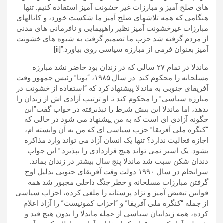
های صلح آمیز و مبارزات غیر خشونت آمیز استفاده کنیم. تنها
هنگامی که همه تلاشهای صلح آمیز ما شکست خورد، و کانالهای
مبارزات غیرخشونت آمیز نظیر راهپیمایی و نافرمانی های مدنی
از مردم گرفته شد حزب ما تصمیم گرفت به شیوه های خشونت
آمیز بعنوان فرمی از مبارزه سیاسی روی بیاورد.”[ii]
ماندلا در تمام ۲۷ سالی که در زندان بود حاضر نشد مبارزه
مسلحانه را محکوم کند. در سال ۱۹۸۵، “بوتا” رئیس جمهور وقت
آفریقای جنوبی به ماندلا پیشنهاد کرد که “استفاده از خشونت در
مبارزه سیاسی” را محکوم کند تا او ترتیب آزادی اش از زندان را
بدهد، اما ماندلا این پیش شرط را نپذیرفته در جواب گفت”این
چگونه آزادی ای است که به من پیشنهاد می شود در حالی که
“کنگره ملی آفریقا” حزب سیاسی ای که من به آن وابسته ام،
اجازه فعالیت ندارد؟ تنها یک انسان آزاد می تواند وارد مذاکره
بشود. یک اسیر نمی تواند هیچ قراردادی را بپذیرد.” این جواب
دندان شکن سبب شد ماندلا پنج سال بیشتر در زندان بماند.
سرانجام در سال ۱۹۹۰ دولت وقت آفریقای جنوبی بدلیل اوج
گرفتن مبارزات مسلحانه و خطر جنگ داخلی مجبور شد همه
قوانین تبعیض آمیز و نژاد پرستانه را ملغی کرده، احزاب سیاسی
از جمله “کنگره ملی آفریقا” و “احزاب کمونیست” را آزاد اعلام
کرده، همه زندانیان سیاسی از جمله ماندلا را بدون هیچ قید و