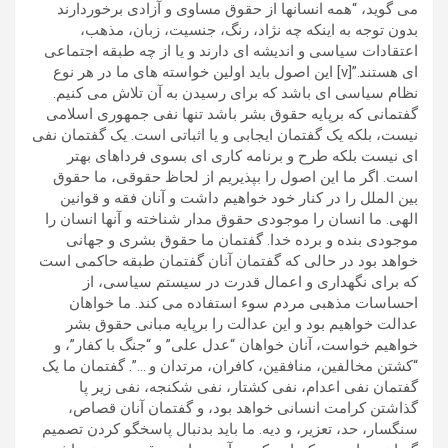
می گوید، “همه انسانها از حقوق مساوی و آزادی برخوردارند
بدون توجه به اینکه چه نژاد، رنگ، جنسیت، زبان، مذهب،
اعتقادات سیاسی و اندیشه ای دارند و یا از چه طبقه اجتماعی
ای هستند.”[v] این اصول باید اولین خواسته های ما در هر نوع
نظام سیاسی ای باشد که برای رسیدن به آن تلاش می کنیم.
گفتمانی که برپایه حقوق بشر باشد تنها نفی جمهوری اسلامی
نیست، بلکه یک گفتمان ایجابی و یا اثباتی است. یک گفتمان نفی
ای نیست بلکه طرح و برنامه کاری ای بسوی فرداهای بهتر
است. اگر ما این اصول را بپذیریم از لحاظ حقوقی، ما حقوق
بین الملل را در کنار خود خواهیم داشت و آنان فقه و قوانین
الهی. ما انسان را موجودی حقوق مدار شناخته و آنها انسان را
موجودی بنده و برده خدا. گفتمان ما حقوق بشری و جهانی
خواهد بود در حالی که گفتمان آنان گفتمان طبقه حاکمی است
که برای نگهداری و اعمال قدرت در سیستم سیاسی، از
احساسات مذهبی مردم سوء استفاده می کند. ما خواهان
عدالت خواهیم بود و این عدالت را برپایه مبانی حقوق بشر
خواهیم خواست، آنان خواهان “عدل علی” و “جنگ با کفار”، و
“کشتن مخالفین، منافقین، کافران، مرتدان و …”. گفتمان ما یک
گفتمان نفی اعدام، نفی کشتار، نفی شکنجه، نفی زیر پا
گذاشتن کرامت انسانی خواهد بود، و گفتمان آنان قصاص،
سنگسار، حد، تعزیر، و دیه. ما باید بدنبال پاسخگو کردن تصمیم