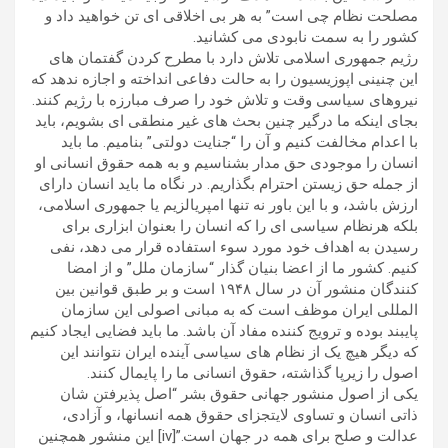
مصلحت نظام چی است” به هر بی اخلاقی ای تن خواهید داد و
کشور را به سمت نابودی می کشانید.
رژیم جمهوری اسلامی تلاش دارد با مطرح کردن گفتمان های
این چنینی اپوزیسیون را به حالت دفاعی انداخته و اجازه ندهد که
نیروهای سیاسی وقت و تلاش خود را صرف مبارزه با رژیم کنند.
بجای اینکه ما درگیر چنین بحث های غیر منطقی ای بشویم، باید
با اعدام مخالفت کنیم و آن را “جنایت دولتی” بنامیم. ما باید
انسان را موجودی حق مدار بشناسیم و به همه حقوق انسانی او
از جمله حق زیستن احترام بگذاریم. در نگاه ما باید انسان دارای
ارزش باشد، و با این باور نه تنها امپریالزیم یا جمهوری اسلامی،
بلکه هرنظام سیاسی ای را که انسان را بعنوان ابزاری برای
رسیدن به اهداف خود مورد سوء استفاده قرار می دهد، نفی
کنیم. کشور ما از اعضا بنیان گذار “سازمان ملل” و از امضا
کنندگان منشور آن در سال ۱۹۴۸ است و بر طبق قوانین بین
المللی ایران موظف است که به مبانی اصولی این سازمان
پایبند بوده و ترویج کننده مفاد آن باشد. ما باید فضایی ایجاد کنیم
که دیگر هیچ یک از نظام های سیاسی آینده ایران نتوانند این
اصول را زیرپا گذاشته، حقوق انسانی ما را پایمال کنند.
یکی از اصول منشور جهانی حقوق بشر “اصل پذیرفتن شان
ذاتی انسان و تساوی لایتجزای حقوق همه انسانها، و آزادی،
عدالت و صلح برای همه در جهان است.”[iv] این منشور همچنین