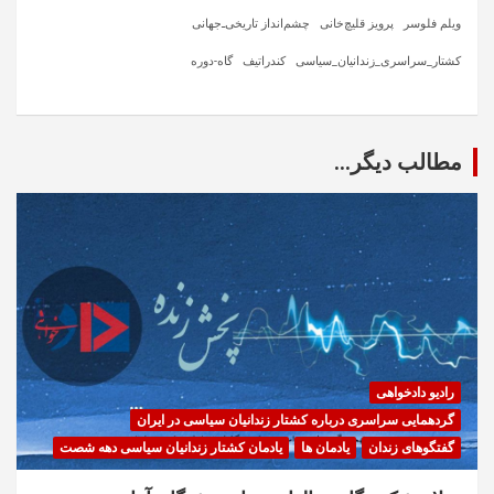
ویلم فلوسر
پرویز قلیچ‌خانی
چشم‌انداز تاریخی‌ـ‌جهانی
کشتار_سراسری_زندانیان_سیاسی
کندراتیف
گاه-دوره
مطالب دیگر...
رادیو دادخواهی
گردهمایی سراسری درباره کشتار زندانیان سیاسی در ایران
گفتگوهای زندان
یادمان ها
یادمان کشتار زندانیان سیاسی دهه شصت