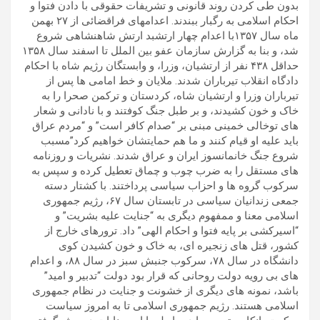
بدون طی کردن روند قانونی و تشریفات حقوقی با دادن فتوا و
احکام اسلامی به رگبار ببندند. اعدامهای فراقضائی از ۲۷ بهمن
ماه سال ۱۳۵۷با اعدام چهار ارتشبد ارتش شاهنشاهی شروع
شد، و بنا به گزارش سازمان عفو بین الملل تا اسفند سال ۱۳۵۸
حداقل ۴۳۸ نفر از ارتشیان، وزرا، و وابستگان رژیم شاه با احکام
دادگاه انقلاب تیرباران شدند. ملایان و خط امامی ها پس از
تیرباران وزرا و ارتشیان شاه، کردستان و ترکمن صحرا را به
خاک و خون کشیدند، و بر طبل جنگ کوفتند و با نادانی و شعار
های توخالی خمینی مبنی بر “صدام کافر است” و “مردم عراق
باید علیه او قیام کنند و ما هم حمایتشان خواهیم کرد”مسبب
شروع جنگ خانمانسوز ایران و عراق شدند. نشریات و روزنامه
های مستقل را به ضرب چوب و چماق تعطیل کرده و سپس به
سرکوب گروه ها و احزاب سیاسی پرداختند. با کشتار دسته
جمعی زندانیان سیاسی در تابستان سال ۶۷، رژیم جمهوری
اسلامی معنا و ممفهوم دیگری به “جنایت علیه بشریت” و
“اسیرکشی بر پایه فتوا و احکام الهی” داد. ترورهای خارج از
کشور، قتل های زنجیره ای، به خاک و خون کشیدن کوی
دانشگاه در سال ۷۸، سرکوب جنبش سبز در سال ۸۸، و اعدام
های بی رویه دولت روحانی که قرار بود دولت “تدبیر و امید”
باشد، نمونه های دیگری از خشونت و جنایت در نظام جمهوری
اسلامی هستند. رژیم جمهوری اسلامی تا به امروز سیاست