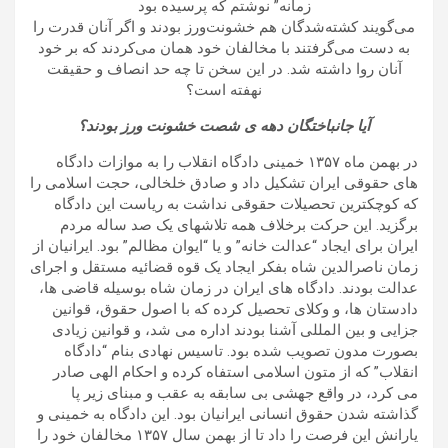
زمانه” نوشتم که پرسیده بود
می‌گویند کشته‌شدگان هم خشونت‌ورز بودند و اگر آنان قدرت را
به دست می‌گرفتند با مخالفان خود همان می‌کردند که بر خود
آنان روا داشته شد. در این سخن تا چه حد انصاف و حقیقت
نهفته است؟
آیا جانباختگان دهه ی شصت خشونت ورز بودند؟
در بهمن ماه ۱۳۵۷ خمینی دادگاه انقلاب را به موازات دادگاه
های حقوقی ایران تشکیل داد و صادق خلخالی، حجت اسلامی را
که کوچکترین تحصیلات حقوقی نداشت به ریاست این دادگاه
برگزید. این حرکت برخلاف همه تلاشهای یک صد ساله مردم
ایران برای ایجاد “عدالت خانه” و یا “ایوان مظالم” بود. ایرانیان از
زمان ناصرالدین شاه بفکر ایجاد یک قوه قضائیه مستقل و اجرای
عدالت بودند. دادگاه های ایران در زمان شاه بوسیله قاضی ها،
دادستان ها، و وکلای تحصیل کرده که با اصول حقوق، قوانین
جزایی و بین المللی آشنا بودند اداره می شد، و قوانین زیادی
بصورت مدون تصویب شده بود. تاسیس نهادی بنام “دادگاه
انقلاب” که از متون اسلامی استفاه کرده و احکام الهی صادر
می کرد، در واقع جهشی بی سابقه به عقب و مبنای زیر پا
گذاشته شدن حقوق انسانی ایرانیان بود. این دادگاه به خمینی و
یارانش این فرصت را داد تا از بهمن سال ۱۳۵۷ مخالفان خود را