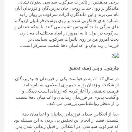
برخی محققین از تاثیرات سرکوب سیاسی بعنوان نشانی
ماندگار بر روی حیات روحی جان بدربردگان و فرزندان آنان
نام می برند و این ماندگاریِ اثرات سرکوب بر روان را به
شماره های خالکوبی شده بر روی پوست قربانیان اردوگاه
های مرگی مانند آشویتس تشبیه می کنند. با اینکه خفقان و
سرکوب در ایران تا به امروز در ابعاد مختلف ادامه دارد،
بحث امروز من بر روی تاثیرات سرکوب سیاسی بر
فرزندان زندانیان و اعدامیان دهۀ شصت متمرکز است.ـ
چارچوب و پس زمینه تحقیق
در سال ۲۰۱۳، به درخواست یکی از فرزندان جانبدربردگان
از شکنجه و زندان رژیم جمهوری اسلامی، به نام حامد
فرمند، تحقیقی را آغاز کردم که زوایای آسیب دیدگی و
واگشت پذیری در فرزندان زندانیان و اعدامیان دهۀ شصت
را از منظر روانشناسی بررسی می کند.ـ
جدا از انعکاس صدای فرزندان زندانیان و اعدامیان دهۀ
شصت، قصد از انجام این تحقیق پی بردن به این مسئله بود
که سرکوب سیاسی، در اشکالی از قبیل زندانی شدن پدر