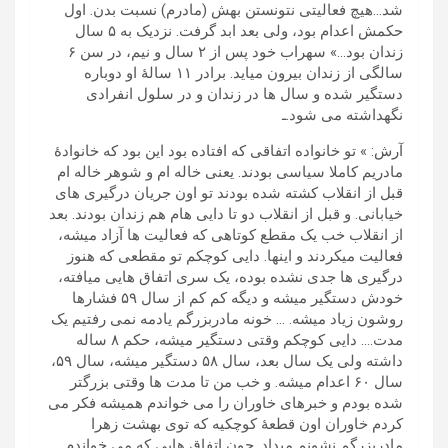
شد…هیچ فعالیتی نتونستن بهش (مادرم) نسبت بدن. اول
حکمش اعدام بود، ولی بعد ابد گرفت. نزدیک به ۵ سال
زندان بود…» سهراب خود پس از ۲ سال و نیم، در سن ۶
سالگی از زندان بیرون میاید. برادر ۱۱ سالۀ او دوباره
دستگیر شده و سال ها در زندان و در سلول انفرادی
نگهداشته می شود.ـ
آرش: » تو خانواده اتفاقی که افتاده بود این بود که خانوادۀ
مادریم کاملا سیاسی بودند. یعنی خاله ام و شوهر خاله ام
قبل از انقلاب کشته شده بودند تو اون جریان درگیری های
خیابانی. و قبل از انقلاب دو تا دایی هام هم زندان بودند. بعد
از انقلاب خب یک مقطع کوتاهی که فعالیت ها آزاد میشه،
فعالیت میکردند و اینها. دایی کوچکم تو مقطعی که هنوز
درگیری ها جدی نشده بوده، یک سری اتفاق هایی میافته،
خودش دستگیر میشه و دیگه کم کم از سال ۵۹ فشارها
روشون زیاد میشه. … خونه مادربزرگم یادمه نمی رفتیم یک
مدت…. دایی کوچکم وقتی دستگیر میشه، حکم ۸ ساله
داشته ولی یک سال بعد، سال ۵۸ دستگیر میشه، سال ۵۹،
سال ۶۰ اعدام میشه. و خب من تا مدت ها وقتی بزرگتر
شده بودم و خبرهای خاوران را می خواندم همیشه فکر می
کردم خاوران اون قطعۀ کوچکیه که توی بهشت زهرا
مادربزرگم نشونم میداد. چون اتفاق هایی که می خواندم