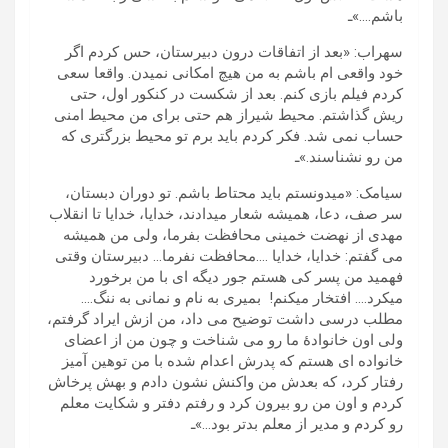
باشم….»ـ
سهراب: «بعد از اتفاقات درون دبیرستان، حس کردم اگر
خود واقعی ام باشم به من هیچ امکانی نمیدن. واقعا سعی
کردم فیلم بازی کنم. بعد از شکست در کنکور اول، حتی
ریش گذاشتم. محیط شیراز هم حتی برای من محیط امنی
حساب نمی شد. فکر کردم باید برم تو محیط بزرگتری که
من رو نشناسند.»ـ
سیامک: «میدونستم باید محتاط باشم. تو دوران دبستان،
سر صف، دعا، همیشه شعار میدادند، خدایا، خدایا تا انقلاب
مهدی از نهضت خمینی محافظت بفرما، ولی من همیشه
می گفتم: خدایا، خدایا ….محافظت نفرما… دبیرستان وقتی
فهمید من پسر کی هستم جور دیگه ای با من برخورد
میکرد…. افتخار میکنم! بمیری به نام و نمانی به ننگ….
مطلب درسی داشت توضیح می داد، من ازش ایراد گرفتم،
ولی اون خانوادۀ ما رو می شناخت و چون من از اعضای
خانواده ای هستم که پدرش اعدام شده با من توهین آمیز
رفتار کرد، که بعدش من واکنش نشون دادم و بهش پرخاش
کردم و اون من رو بیرون کرد و رفتم دفتر و شکایت معلم
رو کردم و مدیر از معلم بدتر بود…»ـ