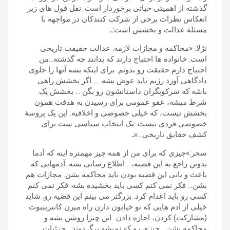
گذشته از اهمیتی حیاتی برخوردار است. نقل قول های زیر
انعکاس نظرات برخی از شرکت کنندکان در مواجهه با
مسئلۀ عدالت و بخشش است:ـ
نژلا: «محاکمه و مجازات لازمه. عدالت حقیقت تاریخی
است. خانواده ها احتیاج دارند که بدانند چه گذشته…من
احتیاج دارم حقیقت رو بدونم. برای اینکه بشه آنها را جلوی
دادگاهی آورد رژیم باید عوض بشه. … اگر بخشش راهی
باشه که سرکوبگران داستانشون رو بگن … بخشش یک
شرط میشه، عفو عمومی برای رسیدن به هدفت همون
بخشش نیست، که خیلی خصوصی و اخلاقیه. این یک پروسۀ
خصوصی فردی نیست. یک انتخاب سیاسی ست برای
کشف حقایق تاریخی…»ـ
سحر:»چیزی که برای من از همه چیز مهمتره اینه که آدما
بدونن راجع به این قضیه،… اطلاع رسانی بشه. آدمهایی که
باعث و بانی این قضیه بودن باید محاکمه بشن. مجازات هم
بشن… فکر نمی کنم کسی باید بخشیده بشه. فکر نمی کنم
کسی رو باید اعدام کرد. بزرگتر می بینم این قضیه رو. شاید
خیلی از آدم هایی که تو خیابون دارن راه میرن کانتریبیوت
(مشارکت) کردن، اجازه دادن…این چیزا روشن بشه و
محاکمه بشن… چیزی رو که نمیشه برگردوند….جزئیات