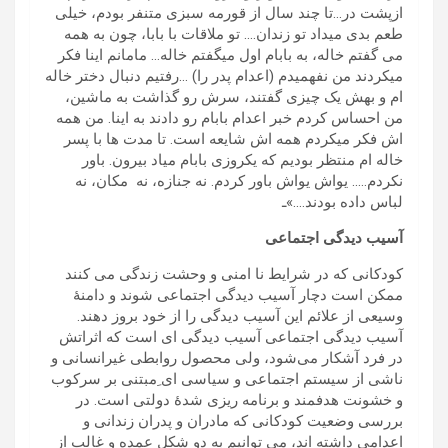
ازپشت در…تا چند سال از قورمه سبزی متنفر بودم، خیلی
طعم بدی میداد تو زندان…. تو ملاقات با بابا، چون به همه
می گفتم خاله، به بابام اول میگفتم خاله… مامانم اینا فکر
میکردند من نفهمیدم (اعدام پدر را) …رفتیم دنبال دختر خاله
ام و بهش یک چیزی گفتند، سرش رو گذاشت به ماشین،
من احساس کردم خبر اعدام بابام رو دادند به اینا. من همه
اش فکر میکردم همه اش شایعه است. تا مدت ها با پسر
خاله ام منتظر بودیم که یکروزی بابام میاد بیرون. باور
نکردم….. یواش یواش باور کردم. نه جنازه، نه مکان، نه
لباس داده بودند….»ـ
آسیب دیدگی اجتماعی
کودکانی که در شرایط نا امنی و وحشت زندگی می کنند
ممکن است دچار آسیب دیدگی اجتماعی شوند و دامنۀ
وسیعی از علائم این آسیب دیدگی را از خود بروز دهند.
آسیب دیدگی اجتماعی آسیب دیدگی ای است که اثراتش
در فرد آشکار می‌شود، ولی محصول روابطی غیرانسانی و
ناشی از سیستم اجتماعی و سیاسی ای ِمبتنی بر سرکوب
و خشونت هدفمند و برنامه ریزی شدۀ دولتی است. در
بررسی وضعیت کودکانی که مادران و پدران زندانی و
اعدامی داشته اند، می توانیم به دو شکل عمده و غالب از