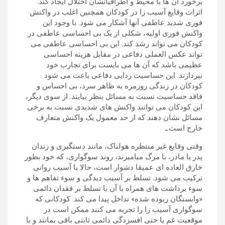
برخورد آن ها با محیط و اطرافیانشان اختلال ایجاد کند.
اثرات وقایع آسیب زا در کودکان همچنین اغلب در واکنش
فوری شدید عاطفی آنها آشکار می شود. با وجود این
واکنش فوری اولیه، شکلی از یک بی احساسی عاطفی در
کودکان می تواند رشد کند. این بی احساسی عاطفی می
تواند عکس العملی دفاعی در مقابل هزینه احساسی
عظیمی باشد که آن ها می بایست برای تجارب خود
بپردازند. این حساسیت زدایی دفاعی باعث می شود
کودکان در زندگی روزمره به ظاهر سرد، بی احساس و
فاقد حساسیت نسبت به مسائل بنظر بیایند. از سوی دیگر،
این کودکان می توانند واکنش های شدیدی نسبت به برخی
مسائل نشان دهند که از حد معمول یک واکنش متعارف
خارج است.ـ
وقتی وقایع غیر منتظره هولناک، مانند دستگیری و زندان
پدر یا مادر، با مرگ میامیزند، روند سوگواری، که خود بطور
خارق العاده ای عمیقا دشوار است، حالا با آسیب روانی
ترکیب می شود. تسلط بر آسیب دیدگی و سوء تفاهم ها و
سوء برداشت های همراه با آن با تسلط بر فقدان دائمی
«وابستگان ربوده شده» تداخل پیدا می کند. کودکانی که
سوگواری آسیب زا را تجربه می کنند ممکن است در
موقعیت غم یا حتی افسردگی دائمی ثابتی باقی بمانند و با