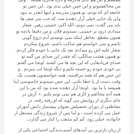
من مخالفشونم و این حس خیلی بدی بود….این حس تو
جامعه ای که بودم، تو همون مدرسه و اینها انقدر بد نبود
ولی یک جایی خیلی آزار دهنده شد، که خب سر صف ها
باید می گفت، نمی دونم، الله اکبر، خمینی رهبر، شعار
میدادی درود بر خمینی، نمیدونم فلان. و من دقیقا یادمه تو
همون مقطع، بخاطر اینکه نمی تونستم آدم دروغ گویی
باشم و نمی خواستم هم ساکت باشم، شروع میکردم
شعار علیه اش رو میدادم. بعد یک جایی با خودم فکر کردم،
تو همون هشت سالگی، که چقدر این صدای من گمه تو
صدای فریادهایی که این بچه ها می کشند. اونجا می گفتم:
بی خودی خودم رو خسته نکنم و دیگه اونجا لب میزدم… و
این حس هم که همه مراقبتند، همه حواسشون هست، یک
وقت دست از پا خطا نکنی…این حس نمیدونم جاسوسی اینا
همیشه با ما بود….اونجا آزار دهنده شده بود که من با این
همه آدم مخالفم و کاری هم نمی تونم بکنم…» آرش در
جای دیگری از روایتش می گوید که او رفته رفته، در
مقاطعی از دوران تحصیلش بعنوان پیشنماز دانش آموزان
عمل می کرده است ، و اما پس از شروع زندگی مستقل از
خانواده، خیلی زود، کم کم مذهب را کنار می گذارد.ـ
از زیان بارترین پی آمدهای آسیب‌دیدگی اجتماعی یکی از