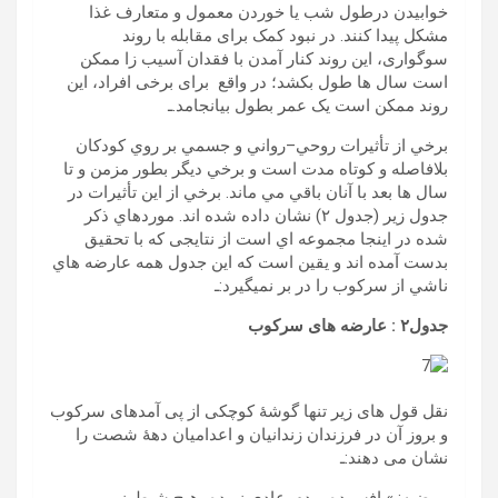
خوابیدن درطول شب یا خوردن معمول و متعارف غذا
مشکل پیدا کنند. در نبود کمک برای مقابله با روند
سوگواری، این روند کنار آمدن با فقدان آسیب زا ممکن
است سال ها طول بکشد؛ در واقع برای برخی افراد، این
روند ممکن است یک عمر بطول بیانجامد.ـ
برخي از تأثيرات روحي–رواني و جسمي بر روي کودکان
بلافاصله و کوتاه مدت است و برخي ديگر بطور مزمن و تا
سال ها بعد با آنان باقي مي ماند. برخي از اين تأثيرات در
جدول زير (جدول ۲) نشان داده شده اند. موردهاي ذكر
شده در اينجا مجموعه اي است از نتايجی که با تحقيق
بدست آمده اند و يقين است كه اين جدول همه عارضه هاي
ناشي از سرکوب را در بر نميگيرد:ـ
جدول۲ : عارضه های سرکوب
نقل قول های زیر تنها گوشۀ کوچکی از پی آمدهای سرکوب
و بروز آن در فرزندان زندانیان و اعدامیان دهۀ شصت را
نشان می دهند:ـ