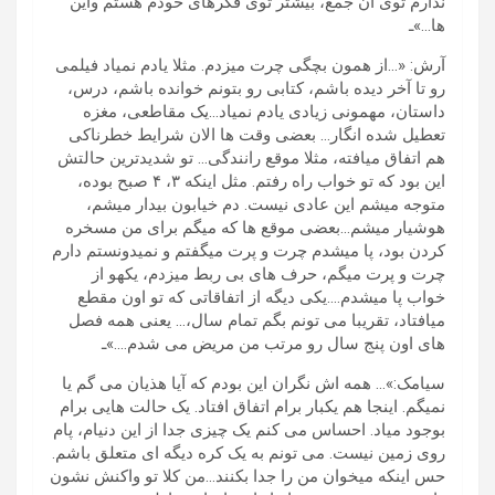
ندارم توی آن جمع، بیشتر توی فکرهای خودم هستم واین
ها…»ـ
آرش: «…از همون بچگی چرت میزدم. مثلا یادم نمیاد فیلمی
رو تا آخر دیده باشم، کتابی رو بتونم خوانده باشم، درس،
داستان، مهمونی زیادی یادم نمیاد…یک مقاطعی، مغزه
تعطیل شده انگار… بعضی وقت ها الان شرایط خطرناکی
هم اتفاق میافته، مثلا موقع رانندگی… تو شدیدترین حالتش
این بود که تو خواب راه رفتم. مثل اینکه ۳، ۴ صبح بوده،
متوجه میشم این عادی نیست. دم خیابون بیدار میشم،
هوشیار میشم…بعضی موقع ها که میگم برای من مسخره
کردن بود، پا میشدم چرت و پرت میگفتم و نمیدونستم دارم
چرت و پرت میگم، حرف های بی ربط میزدم، یکهو از
خواب پا میشدم….یکی دیگه از اتفاقاتی که تو اون مقطع
میافتاد، تقریبا می تونم بگم تمام سال،… یعنی همه فصل
های اون پنج سال رو مرتب من مریض می شدم….»ـ
سیامک:»… همه اش نگران این بودم که آیا هذیان می گم یا
نمیگم. اینجا هم یکبار برام اتفاق افتاد. یک حالت هایی برام
بوجود میاد. احساس می کنم یک چیزی جدا از این دنیام، پام
روی زمین نیست. می تونم به یک کره دیگه ای متعلق باشم.
حس اینکه میخوان من را جدا بکنند…من کلا تو واکنش نشون