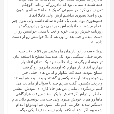
همه شبیه داستانی بود که مادربزرگم از دایی کوچکم
تعریف می کرد. در صورتی که یک فاصلۀ ۷ ساله بینشون
بود و اصلا تصوری نداشتم ازش. ولی کاملا اتفاقا
همونجوری بود، یعنی یک حکم ۸ ساله داشته ولی بدون چیز
اعدام میشه. به خانواده اش خبر نمی دن و پدربزرگم تو
روزنامه خبرش رو می خونه و خب تا مدتی حواسش رو از
دست میده و خب بعد از اون هم کاملا حواسش رو از دست
داده….»ـ
دریا: » سه بار تو آپارتمان ما ریختند. بین ۵۹ تا ۶۰… خب
تجربه خیلی سنگینی بود. یک عده مثلا مسلح با اسلحه بیان
تو خونۀ آدم بگردند. زیاد جالب نبود. یک اتفاق افتاد بار
چهارم، اتفاقا بار چهارم که اومدند مادرمن رو گرفتند،
مسلح نبودند. همه کت شلوار و لباس های خیلی چیز
پوشیده بودند. اومدند یکسری گشتند و بعدا، بعد هم اومدند
و بردند. یکیشون گفت میریم چند تا سوال از مامانت می
کنیم برمیگرده… مامانِ من هم حالا کاره ای نبودش، بیشتر
بخاطر برادراش گرفتندش ولیکن ستاد میرفت هرازگاهی،
ماها رو هم با خودش میبرد. ولی خب می دونستم دائی هام
دستگیر شدند. فکر می کنم یکی شون هم اونموقع اعدام
شده بود اگر اشتباه نکنم، یادم نیست دقیقا. یکی دیگه