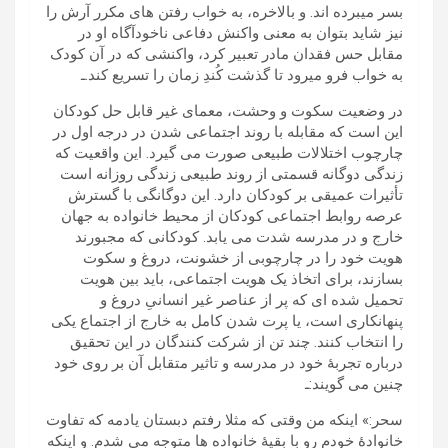
بسر میبرده اند. و بالاخره، به خواب رفتن های مکرر آرش را
نیز شاید بتوان به معنی واکنش دفاعی ناخودآگاه او در
مقابل حس فقدان مادر تعبیر کرد، واکنشی که در آن کودک
به خواب فرو میرود تا گذشت کُندِ زمان را تسریع کند.ـ
در وضعیت سکوت و وحشت، معمای غیر قابل حل کودکان
این است که مقابله با روند اجتماعی شدن در درجه اول در
چارچوب اختلالات طبیعی صورت می گیرد. این واقعیت که
زندگی دوگانه قسمتی از روند طبیعی زندگی روزانه است
تأثیرات عمیقی بر کودکان دارد. این دوگانگی با گسترش
عرصه روابط اجتماعی کودکان از محیط خانواده به جهان
خارج و در مدرسه شدت می یابد. کودکانی که مجبورند
هویت خود را در چارچوبی از خشونت، دروغ و سکوت
بسازند، برای اتخاذ یک هویت اجتماعی، باید بین هویت
تحمیل شده ای که پر از عناصر غیر انسانیِ دروغ و
پنهانکاری است، یا پرت شدن کامل به خارج از اجتماع یکی
را انتخاب کنند. چند تن از شرکت کنندگان در این تحقیق
درباره تجربۀ خود در مدرسه و تاثیر متقابل آن بر روی خود
چنین می گویند:ـ
سحر:» اینکه من وقتی که مثلا رفتم دبستان یادمه که تفاوت
خانوادۀ خودم رو با بقیۀ خانواده ها متوجه می شدم. و اینکه