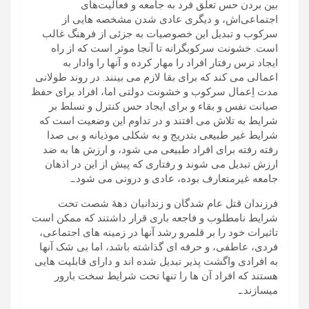
بین بردن حس تعلق فرد به جامعه و فعالیت‌های
اجتماعی‌اش، و دیگری عادی شدن مشخصه هایی از
سرکوب و تبدیل این خصوصیات به جزئی از فرهنگ غالب
است. خشونت سرکوبگرانه تا آنجا موثر است که از راه
ایجاد ترس رفتار افراد را مهار کرده و آنها را وادار به
اعمالی می کند که برای بقا لازم می بینند. در روند طولانی
مدت اِعمال سرکوب و خشونت دولتی اما، افراد برای حفظ
صیانت نفس و بقاء و برای ایجاد حس کنترل و تسلط بر
شرایط به تلاش می افتند و در تداوم این وضعیت است که
شرایط غیر طبیعی بتدریج و به شکلی موذیانه و بی صدا
رفته رفته برای افراد طبیعی می شود، و ارزش ها به ضد
ارزش تبدیل می شوند و رفتاری که پیش از این در اذهان
جامعه غیرمتعارف بوده، عادی و درونی می شود.ـ
فرزندان قتل عام شدگان و زندانیان دهۀ شصت تحت
شرایط نامطلوب و فاجعه باری قرار داشتند که ممکن است
تاثیرات خود را بر قلمرو رشد آنها در زمینه های اجتماعی،
فردی، عاطفی، و حرفه ای گذاشته باشد، اما بی شک آنها
به افرادی واگشت پذیر تبدیل شده اند و دارای قابلیت هایی
هستند که افراد آن ها را تنها تحت شرایط سخت بارور
میسازند.ـ