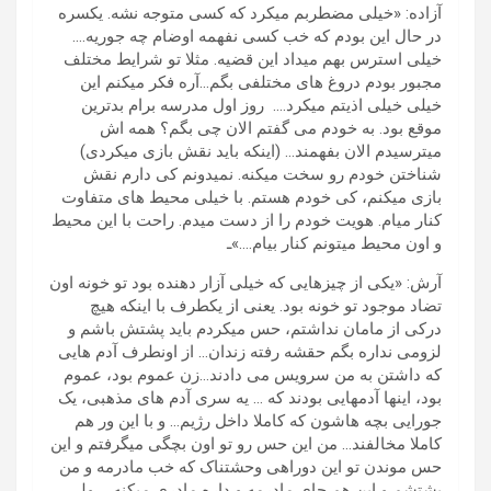
آزاده: «خیلی مضطربم میکرد که کسی متوجه نشه. یکسره
در حال این بودم که خب کسی نفهمه اوضام چه جوریه….
خیلی استرس بهم میداد این قضیه. مثلا تو شرایط مختلف
مجبور بودم دروغ های مختلفی بگم…آره فکر میکنم این
خیلی خیلی اذیتم میکرد…. روز اول مدرسه برام بدترین
موقع بود. به خودم می گفتم الان چی بگم؟ همه اش
میترسیدم الان بفهمند… (اینکه باید نقش بازی میکردی)
شناختن خودم رو سخت میکنه. نمیدونم کی دارم نقش
بازی میکنم، کی خودم هستم. با خیلی محیط های متفاوت
کنار میام. هویت خودم را از دست میدم. راحت با این محیط
و اون محیط میتونم کنار بیام….»ـ
آرش: «یکی از چیزهایی که خیلی آزار دهنده بود تو خونه اون
تضاد موجود تو خونه بود. یعنی از یکطرف با اینکه هیچ
درکی از مامان نداشتم، حس میکردم باید پشتش باشم و
لزومی نداره بگم حقشه رفته زندان… از اونطرف آدم هایی
که داشتن به من سرویس می دادند…زن عموم بود، عموم
بود، اینها آدمهایی بودند که … یه سری آدم های مذهبی، یک
جورایی بچه هاشون که کاملا داخل رژیم… و با این ور هم
کاملا مخالفند… من این حس رو تو اون بچگی میگرفتم و این
حس موندن تو این دوراهی وحشتناک که خب مادرمه و من
پشتشم و این هم جای مادرمه و داره مادری میکنه … ولی