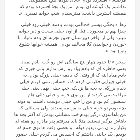
مرضیه: » افسرده بودم. عادی نبوده، هیچ شیطونیی
نداشتم. یک گوشه ای بودم….من یک بچۀ افسرده بودم که
همیشه استرس داشت. میترسیدم. شب خوابم نمیبرد…»ـ
رها: » بچگی بیشتر خجالتی بودنم یادمه. خیلی زود خیلی
چیزا بهم بر میخورد… قبل از اون خیلی سخت و دیر خوابم
میبرد ولی از اواخر دبیرستان چنین تجربه ای یادم نمیاد. با
خوردن و خوابیدن کلا مخالف بودم… همیشه خوابها شلوغ
پلوغ بود…»ـ
سحر: » تا حدود چهار پنج سالگی اش رو خُب یادم نمیاد.
یعنی خاطره ای که یادم بیاد رو ازش ندارم. ولی چیزی که
یادم میاد اینه که از وقتی که یادمه خیلی بزرگ بودم، به
خیلی چیزایی فکرمی کردم که، احساس نمی کردم خیلی
دنیام بزرگه، به بچه ها نزدیکه. خب خیلی بهم، یعنی خیلی
مراقبت می کردند از من توی خونه و خیلی دائی هام
سنشون کم بود و من را خب خیلی دوست داشتند. یه دونه
بچه بودم تو خونه خیلی به من میرسیدند. ولی مسائلی که
من باهاشون درگیر بودم خب مسائلی بودش که اکثر بچه ها
باهاش درگیر نیستند. مثلا باید میرفتم پدر مادرم رو هفته ای
یکبار زندان می دیدیم دیگه… و بعضی وقت ها توی جمع که
بودیم، یک حالتی داشتم که احساس می کردم خیلی حضور