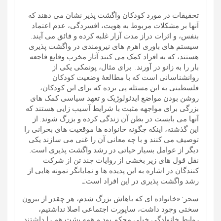
تحقیقات در مورد کودکان واگشت پذیر نشان می دهند که
آنها بر مشکلات مربوط به هویت، افسردگی، عدم اعتماد
بنفس، و اثرات دراز مدت آزار غلبه کرده و فائق می آیند.
سیستم های باوری اهرم های نیرومندی در واگشت پذیری
هستند، که به افراد کمک می کنند آثار مخرب وقایع فاجعه
بار را به زانو در آورند. برای مثال، پونمکی یکی از
روانشناسانی است که با مطالعۀ وضعیت کودکان
فلسطینی به این مسئله پی برده که برای این کودکان،
روشن بودن مواضع ایدئولوژیک و تعهد سیاسی کمک های
بزرگی برای مواجهه مثبت با شرایط آسیب زایی هستند که
آنها می بایست در بطن آن زندگی کرده و بزرگ شوند. از
این گذشته، اینکه چگونه خانواده ها موقعیت های بحرانی را
توصیف می کنند و با چه معانی آن را غنی می سازند یکی
دیگر از عوامل بسیار حیاتی در رشد واگشت پذیری است.
نقل قول های زیر بخشی از روایات چند تن از شرکت
کنندگان در اشاره به این پدیده ها و نمایانگر نمونه هایی از
رشد واگشت پذیری در این افراد است:ـ
سحر: «خانواده ای که باهاش بزرگ شدم، هر چقدر از بیرون
سختی وجود داشت، ساپورت اجتماعی اصلا نداشتیم،
روابط خانوادگی خیلی محکم بود و همه پشت هم را داشتند.