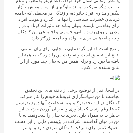
یا مادر، زندانی شدن خود کودک، اعدام پدر یا مادر، و تمام
جوانب دیگر سرکوب مانند جلوگیری از امرار معاش و آزار
پیگیر و مداوم افراد خانواده، و زندگی در محیطی که جامعه
قربانیان خشونت سیاسی را تنها می گذارد و هویت افراد
برای بقاء می بایست پنهان بماند چه تاثیرات کوتاه و دراز
مدتی بر روی رشد روانی، جسمی و اجتماعی این کودکان،
و چه پیامدهایی برای خانواده و جامعه بزرگتر دارد.ـ
واضح است که این گردهمایی نه جایی برای بیان تمامی
نتایج این تحقیق است و نه وقت این را دارد که به همۀ این
یافته ها بپردازد و برای همین من به بیان چند مورد از این
نتایج بسنده می کنم:ـ
در اینجا، قبل از توضیح برخی از یافته های این تحقیق
بجاست تا من سپاسگزاری فروتنانه خودم را نثار شرکت
کنندگان در این تحقیق کنم و به شجاعت آنها درود بفرستم،
که علیرغم رنجی که یادآوری و به زبان آوردن جزئیات این
خاطرات به همراه دارد، تجربیات شان را سخاوتمندانه با
من در میان گذاشتند. شرکت در پژوهش هایی از این دست
معمولا کمتر برای شرکت کنندگان سودی دارد و بیشتر