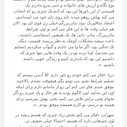
نوع نگاه و ارزش های خانواده و حتی پدرو مادرم. یک
قسمتی از این باورها این بود که آدم یک چیزی رو که انتخاب
می کنه بهاش روهم میده. باید روی پای خود می ایستادیم،
اعتقاد متافیزیک نبود. مادربزرگم خیلی زن قوی ای بود. الان
هم خیلی وقت ها به این فکر می کنم تو اون شرایط،
مادربزرگ، مادر، دایی ها، یک همچین استقامتی داشتند،
باعث میشه مشکلات کوچک به نظر برسند. قسمت دیگه،
یک جنگی بود، اگر ما وا می دادیم و گیوآپ میکردیم (تسلیم
می شدیم)، اونا برده بودن. یک وقت هایی تنها چیزی که
داشتیم این بود که پایداری کنیم و زندگی خوبی داشته
باشیم…»ـ
دریا: «فکر می کنم خودم رو باور دارم. کلا آدمی نیستم که
تسلیم شرایط بشم. می تونم بگم هیچوقت نشدم. بالاخره
موفق شدم. فکر می کنم این رو از مامانم دارم برای اینکه
اون این مدلیه. اون الگوم بوده به هر حال و یک چیزی رو اگر
بخوام یعنی براش تلاش می کنم، یعنی بهش میرسم. برای
همینه تو درسم، تو کارم همیشه موفق بودم….»ـ
سهراب: «فکر می کنم بخش زیاد چیزی که هستم ریشه در
اون چیزهایی داره که هستم. احتمالا خیلی ضعیف تر،
ناموفق تر می شدم. یک نیرو، قدرت، اعتماد به نفس… صبر