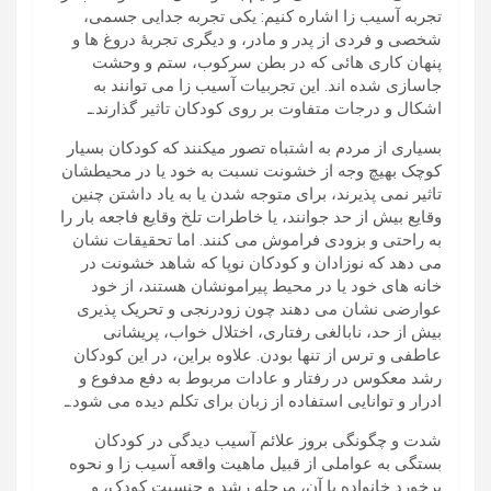
تجربه آسیب زا اشاره کنیم: یکی تجربه جدایی جسمی،
شخصی و فردی از پدر و مادر، و دیگری تجربۀ دروغ ها و
پنهان کاری هائی که در بطن سرکوب، ستم و وحشت
جاسازی شده اند. این تجربیات آسیب زا می توانند به
اشکال و درجات متفاوت بر روی کودکان تاثیر گذارند.ـ
بسیاری از مردم به اشتباه تصور میکنند که کودکان بسیار
کوچک بهیچ وجه از خشونت نسبت به خود یا در محیطشان
تاثیر نمی پذیرند، برای متوجه شدن یا به یاد داشتن چنین
وقایع بیش از حد جوانند، یا خاطرات تلخ وقایع فاجعه بار را
به راحتی و بزودی فراموش می کنند. اما تحقیقات نشان
می دهد که نوزادان و کودکان نوپا که شاهد خشونت در
خانه های خود یا در محیط پیرامونشان هستند، از خود
عوارضی نشان می دهند چون زودرنجی و تحریک پذیری
بیش از حد، نابالغی رفتاری، اختلال خواب، پریشانی
عاطفی و ترس از تنها بودن. علاوه براین، در این کودکان
رشد معکوس در رفتار و عادات مربوط به دفع مدفوع و
ادرار و توانایی استفاده از زبان برای تکلم دیده می شود.ـ
شدت و چگونگی بروز علائم آسیب دیدگی در کودکان
بستگی به عواملی از قبیل ماهیت واقعه آسیب زا و نحوه
برخورد خانواده با آن، مرحله رشد و جنسیت کودک، و