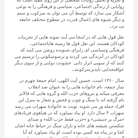
و تجزیه و تحلیل روایات شخصی از این روی مفید است که
زوایایی از زندگی اجتماعی، سیاسی و فرهنگی را به نوعی
آشکار می سازد که توسط آن می توان به سرکوب و ستم
و دیگر شیوه های اِعمال قدرت در سطوح مختلف جامعه
پی برد.ـ
نقل قول هایی که در اینجا می آیند نمونه هایی از تجربیات
کودکان هستند. این نقل قول ها زمینه هایاجتماعی،
فرهنگی وسیاسی ای رابرای شنونده روشن می کنند که
کودکان در آنزندگی می کردند و ترسوسکوتی را ترسیم می
کنند که از سویی ابزار ذاتی خشونت دولتی و از سوی دیگر
عواقبجدایی ناپذیرسرکوبند:ـ
سال ۱۳۶۰ است، حسین آیت اللهی، امام جمعۀ جهرم در
نماز جمعه، نام خانواده هایی را به عنوان ضد انقلاب
معرفی میکند و نیروهای حزب الله و گروه هایی که فالانژ
نام گرفته اند با سنگ و چوب و فحش و شعار به منزل این
افراد حمله ور می شوند. نوبت به خانوادۀ سهراب می رسد.
سهراب ۴ سال دارد. او بیاد نمیاورد که در هیاهوی فریادهای
«مرگ بر جنبشی» و «حزب فقط حزب الله» و صدای
شکستن شیشه های خانه و باران سنگ در حیاط خانه اشان
کجا و در پناه چه کسی بوده است. او بیاد نمیاورد که آیا