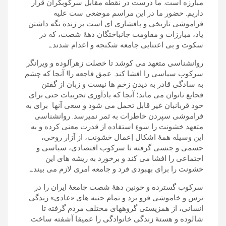
مبارزه است. ما درست در نقطه مقابل سرکوبگران قرار
داریم. حضور ما در این مراسم موضعی ست علیه
فراموشی تاریخی و پافشاری ای است بر زنده نگه داشتن
یاد، مبارزات و مقاومت جانباختگان دهۀ شصت، که در
سکوت و بی اعتنایی جامعه شکنجه و اعدام شدند.ـ
روانشناسی متعهد می کوشد تا خصلت زهرآلوده و ویرانگر
سرکوب سیاسی را افشا کند. عمق فاجعه را! آنجا که چشم
به سادگی قادر به دیدن زخم ها نیست و زبان از گفتن
فجایع ناتوان می ماند؛ آنجا که یادآوری تجربیات حتی برای
خود قربانبان غیر قابل تحمل می شود و سعی آنها برای به
فراموشی سپردن خاطرات به ثمر نمیرسد. روانشناسی
متعهد خشونت را سوءِ استفاده از قدرت معنی کرده و به
این وسیله همۀ اشکال اِعمال خشونت، از آزار روحی،
جسمی و جنسی گرفته تا سرکوب اقتصادی، سیاسی و
اجتماعی را افشا می کند و برخورد به ریشه های این
خشونت را برای بهبودی فرد و جامعه امری لازم می بیند.ـ
سرکوب گسترده و خونین دهۀ شصت جامعۀ ایران را در
ترس و خاموشی فرو برد و تمام جنبه های «عادی» زندگی
انسانی، از همزیستی گروههای مختلف مردم گرفته تا
شالوده و هستۀ زندگی خانوادگی را عمیقا آشفته ساخت.