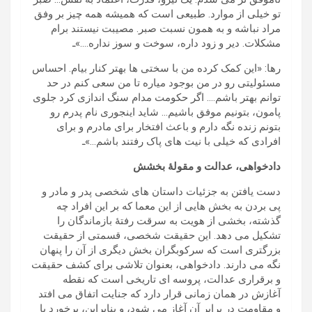
تو خیلی از موارد. طبیعی است که همیشه همه چیز بر وفق
مراد نباشه و به همون نسبت صبر. مصیبت نیستند برام
مشکلات. دیر و زود داره، سوخت و سوز نداره….»ـ
رها: «این کمک کرده من با سختی ها بهتر کنار بیام. احساس
مسئولیتی رو در من بوجود میاره تا من سعی کنم در حد
توانم بهتر باشم…. اگر حکومت مدام سنگ اندازی کرد جلوی
پامون، بتونیم موفق باشیم… شاید اینجوری نام پدرم رو
بتونم زنده نگه دارم و باعث افتخار برای مادرم و برای
افرادی که خیلی با نیت های پاک رفتند باشم…»ـ
دادخواهی، عدالت و مقولۀ بخشش
دست یافتن به جزئیات داستان های شخصی پدر و مادر و
پی بردن به بخش هایی از این معما که بر این افراد چه
گذشته، بخشی از هویت به سرقت رفتۀ بازماندگان را
تشکیل می دهد. این حقیقت شخصی، قسمتی از حقیقت
بزرگتری است که سرکوبگران بخش دیگری از آن را پنهان
نگه می دارند. دادخواهی، بعنوان تلاشی برای کشف حقیقت
و برقراری عدالت، پروسه ای تاریخی است که نقطه
آغازش در همان زمانی قرار دارد که جنایت اتفاق می افتد
و مقاومت در برابر آن آغاز می شود، و بنابراین، برخورد با