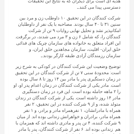
هدیه ای است برای دیگران که به نتایج این تحقیقات
دسترسی پیدا می کنند.ـ
شرکت کنندگان در این تحقیق ۱۰ داوطلب زن و مرد بین
سنین ۳۱ تا ۴۰ سال بودند. مصاحبه با یک نفر از داوطلبان
امکانپذیر نشد و تحلیل نهایی روایات ۹ تن از شرکت
کنندگان را، که شامل ۶ زن و ۳ مرد می شدند، در برگرفت.
این افراد متعلق به خانواده های سازمان چریک های فدائی
خلق ایران- اقلیت، سازمان مجاهدین خلق ایران، و
سازمان رزمندگان آزادی طبقه کارگر بودند.ـ
توضیح وضعیت این شرکت کنندگان در کودکی به شرح زیر
است: محدودۀ سنی ۷ تن از شرکت کنندگان در این تحقیق
در زمان دستگیری پدر یا مادر بین ۱۴ روز تا ۸ سال بوده
است. مادر یکی از شرکت کنندگان در زمان اعدام پدر او، او
را ۲ ماهه حامله بوده است. این فرد در زمان دستگیری
مادر ۱۴ روز داشته است. یکی از شرکت کنندگان در زندان
متولد شده، و از ۹ شرکت کننده در این تحقیق، ۲ نفر
همراه با مادرانشان، ۱ نفرهمراه مادر و برادر، و ۱ نفر
همراه مادر، برادران و خواهرانش زندانی بوده اند. از میان
۹ شرکت کننده، ۴ تن پدر و مادری داشته اند که همزمان با
هم زندانی بوده اند. ۶ نفر از شرکت کنندگان، پدر یا مادر