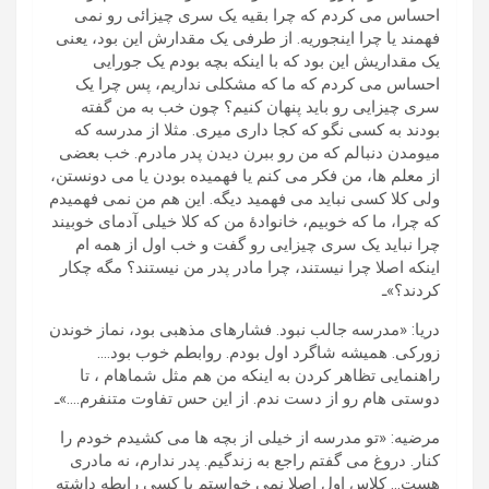
احساس می کردم که چرا بقیه یک سری چیزائی رو نمی
فهمند یا چرا اینجوریه. از طرفی یک مقدارش این بود، یعنی
یک مقداریش این بود که با اینکه بچه بودم یک جورایی
احساس می کردم که ما که مشکلی نداریم، پس چرا یک
سری چیزایی رو باید پنهان کنیم؟ چون خب به من گفته
بودند به کسی نگو که کجا داری میری. مثلا از مدرسه که
میومدن دنبالم که من رو ببرن دیدن پدر مادرم. خب بعضی
از معلم ها، من فکر می کنم یا فهمیده بودن یا می دونستن،
ولی کلا کسی نباید می فهمید دیگه. این هم من نمی فهمیدم
که چرا، ما که خوبیم، خانوادۀ من که کلا خیلی آدمای خوبیند
چرا نباید یک سری چیزایی رو گفت و خب اول از همه ام
اینکه اصلا چرا نیستند، چرا مادر پدر من نیستند؟ مگه چکار
کردند؟»ـ
دریا: «مدرسه جالب نبود. فشارهای مذهبی بود، نماز خوندن
زورکی. همیشه شاگرد اول بودم. روابطم خوب بود….
راهنمایی تظاهر کردن به اینکه من هم مثل شماهام ، تا
دوستی هام رو از دست ندم. از این حس تفاوت متنفرم….»ـ
مرضیه: «تو مدرسه از خیلی از بچه ها می کشیدم خودم را
کنار. دروغ می گفتم راجع به زندگیم. پدر ندارم، نه مادری
هست… کلاس اول اصلا نمی خواستم با کسی رابطه داشته