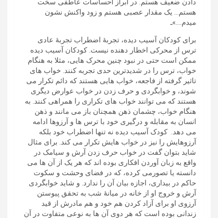
دادن ضعیف هستم. در ابراز احساسات عاطفی سخت
هستم… یک مقدار عصبی هستم و زود واکنش نشون
میدم….»ـ
برای کودکان آسیب دیده، تجربۀ اضطراب تجربۀ عادی
ترس از محرکی اخطار دهنده نیست. کودکان آسیب دیده
ممکن است حتی در نبود چنین محرک هایی، مثلا به هنگام
خواب، ترس را در شدیدترین حدی تجربه کنند. خواب های
تاثیر گرفته از فاجعه، خواب هایی هستند که دائم تکرار می
شوند، و خوابگردی و حرف زدن در خواب عوارض دیگری
هستند که می توانند خواب های تکراری را همراهی کنند. به
هنگام خواب، چشمان ذهن همچنان باز می مانند و ذهن
انسان به مقابله و درگیری خود با ترس ها و آرزوها ادامه
می دهد. کودک آسیب دیده نه تنها اضطراب خود بلکه
آرزوهایش را نیز در خواب هایش تکرار می کند. برای مثال
شاید بتوان گفت در خواب حرف زدن آرش و سیامک در
واقع به زبان آوردن افکاری بوده اند که هر یک از آن ها می
دانسته یا تصورمی کرده، که در فضای وحشت و سکوت
حاکم در بیداری، اجازه بیان آن را ندارد. و شاید خوابگردی
آرش و خروج او از خانه در میانۀ شب به تحقق پیوستن
آرزوی او برای آزاد کردن هم خود و هم مادرش از قید
زندانی بوده است که هر دوی آن ها به نوعی متفاوت در آن