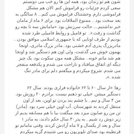
شون هم تو زندان بود، همه این ها رو خب می دونستم.
سعی کردم جزئیات رو فراموش کنم. الان هم مشکل
فراموشی دارم. وحشتناک فراموش می کنم…. ۸ سالگی به
بعد سخت بود…. ممنوع الملاقات بود. برای ۶ ماه از مامان
خبر نداشتیم
.
…
حالت سرزنش بود: «مامانش سه تا بچه رو
گذاشت و رفت.».. تو فامیل و روابط فامیلی طرد شده
بودیم از طرف اونایی که با جمهوری اسلامی موافق بودن….
مادربزرگ پدری آدم خشنی بود…مادر بزرگ مادری، اونجا
بهمون خوش می گذشت، ولی اون هم دستگیر شد و اونجا
هم شد ماتم خونه… مشکل همه مون سکوت بود. یک چیز
دیگه ای اتفاق میافتاد و ناراحت می شدم و یکدفعه منفجر
می شدم. شروع میکردم و میگفتم دلم برای مادر تنگ
شده…»ـ
رها: «از سال ۶۰ تا ۶۲ خانواده فراری بودند. سال ۶۲
دستگیر میشن. خیلی تو ذهنم نیست. برادرم ۲۰ روزش بود.
من ۴ سال و نیم… با چشم بند بردن تو اوین، بعد از اون
منتقل کردند به شهرستان…آب اوین خیلی سرد بود. (مادر)
تن من رو صابون میزد بعد میگفت بیا با هم مسابقه بدیم از
زیر دوش رد شیم… به پدر۳۰ سال حکم دادند، به مادر ۱
سال و بعد از یکسال و ۷ ماه آزادش کردند. وقتی مامانم تو
قرنطینه بود صدای تلویزیون رو می شنیدم گریه میکردم