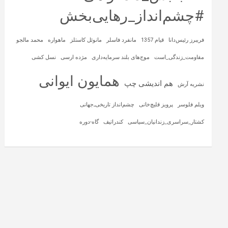
#چشم‌انداز_رهایی‌بخش
فریبرز رئیس‌دانا
قیام 1357
مانفرد فاسلر
مانوئل کاستلز
ماهواره‌
محمد مالجو
مقاومت_زندگی_است
موج‌های بلند سرمایه‌داری
مژده ارسی
نسل کشی
همایون ایوانی
هم اندیشی چپ
نشریه آرش
ویلم فلوسر
پرویز قلیچ‌خانی
چشم‌انداز تاریخی‌ـ‌جهانی
کشتار_سراسری_زندانیان_سیاسی
کندراتیف
گاه-دوره