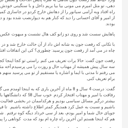
دهی، تو مثل امیرم می مونی بیا بیا بریم داخل و با سنگینی خود
راه افتاد وبه آرامی سیانور را از دهانش خارج کردو در جاسازی 
از امیر و آقای احسانی را دید که کنار هم به دیوارنصب شده بود و
بودند.
پاهایش سست شد و روی دو زانو کف هال نشست و مبهوت عکس های 
با تکانی که رفعت جون به شانه اش داد از آن حالت خارج شد و در 
چاه در می آمد از رفعت جون پرسید: چطوری؟ کی این اتفاقات افتا
رفعت جون گفت: حالا برات تعریف می کنم. راستی تو کجا اینجا کج
سه سال پیش همیشه از مهتاب حال و روزت را می پرسیدم.آخه مثل ا
می رفتم تا مدتی با ایما و اشاره یا مستقیم از تو می پرسید من
برام تعریف کنی.
گفت: درست 4 سال و 8 ماه از آخرین باری که به این
رفاقت با امیر و مهتاب افت
بیشتر درگیر مسائل سیاسی بودیم و هرکداممان در بخشی فعالیت می
جویای حال شما و امیر بودم، بعد از سی خرداد دیگه کوه نرفتم . ش
هم که اینجا هستم این آخرین راه چاره ام بود که مدت کوتاهی را پیش