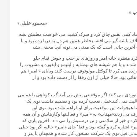
اب »
«محمود خلیلی»
 وایساد کمی نفس چاق کرد و سرک کشید. می خواست مطمئن بشه
باشه گیر می افته، بخاطر همین هم دل به دریا زده بود و با
 آخرین جائی است که یک مدتی می تونه آنجا مخفی بشه.
 منظره خانه امیر و روزهای پر جنب و جوش قیام جلو
د و با هم شیشه های نوشابه و آبلیمو و آبغوره و مشروب را
 رنده می کرد تا کوکتل مولوتوف درست کنند وبابای « امیر» هم
 بود. حالا خیلی از اون رفقا را از دست داده بود و از
 نوردی می کنند اگر موقعیتی پیش می آمد گپ کوتاهی با هم می
فعالیت نمی کند.خیلی تعجب کرده بود و تصمیم داشت توی یک
 هیچوقت این موقعیت برای او فراهم نشده بود. توی این
ف می زدند«مهتاب» به «امیر» و فعالیتها وکارهایش و آن همه
و خبر از سلامتی و تن درستیش را می داد . آخرین باری که
ند باز به «امیر» اشاره کرد و گفته بود: واقعا” جای «امیر» خالیه اگر بود خیلی
از مدتی قبل توی یک شرکت مشغول کار شده و همچنان با پدر و