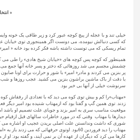
« انتخ
خیلی تند و با عجله از پیچ کوچه عبور کرد و زیر طاقی یک خونه
که کسی دنبالش نیومده، می دونست اگر همینجوری توی خیابان علاف 
تمام ریسکی که می تونست داشته باشه فکر کرده بود خانه « امیر»
همینطور که کوچه پس کوچه های «خیابان شیخ هادی» را طی می کرد
چشمش مجسم می شد روزهائی که دختر و پسر خانه آنها جمع می شدن
پر بنزین می کردند و مادر« امیر» با شور و حرارت برای اونا صابون
با دقت از باک ماشین براشون بنزین می کشید. عجب روزها و شب هائی
سرنوشت خیلی از آنها بی خبر بود.
«مهتاب»را کم و بیش توی کوه می دید که با تعدادی از رفقاش کوه
زدند. توی همین گپ و گفتا بود که ازمهتاب شنیده بود امیر دیگر 
موقعیت مناسب سری به امیر بزند و جویای علت تصمیم او باشد اما
دیدارها با مهتاب وقتی که در مورد خاطرات سالهای قبل ازقیام حر
شوری که داشت وندانستن علت اصلی بریدن عجیب او اشاره می کرد 
مهتاب را دید فروردین 60بود. اوتوی حرفهائی که می زد
کارها می کرد که دیگران از عهده آن بر نمی آیند، و گفته بود: او 