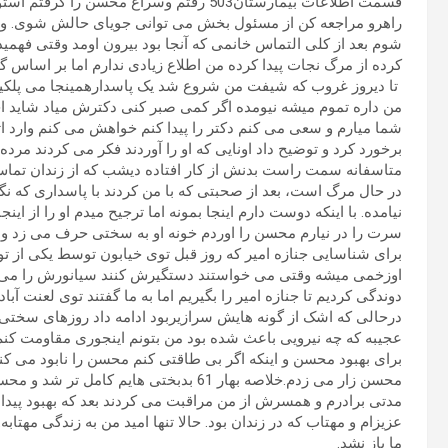
قسمت اطلاعات بیمارستان503 رفتم وسراغ محس
راهرو مراجعه کن از مسئول بخش می توانی جویای حالش شوی. وقت
شوم بعد از کلی التماس خانمی که آنجا بود بیرون اومد وقتی ف
کرده از مرگ نجات پیدا کرده من اطلاع زیادی ندارم اما بر اساس گف
تا دیروز غروب که شیفت من شروع شد یک پاسدارهمینجا می پلکی
من داره تموم میشه نیومده اگر کمی صبر کنی دکترش میاد شاید اجا
شما میارم و سعی می کنم دکتر را پیدا کنم خواهش می کنم وارد اتا
برخورد کرد و توضیح داد اونایی که او را آوردند فکر می کردند مرده
متاسفانه سمت راست بدنش از کار افتاده دیشب که از زندان تما
در حال مرگ است، بعد از صحبتی که با من کردند با پاسداری که نگ
نیامده. با اینکه دوست دارم اینجا بمونه اما ترجیح میدم او را از ا
سرت را در نیارم محسن را اوردم خونه او به سختی حرف می زد ول
برای شناسایی جنازه امیر که روز قبل توی خیابون توسط یکی از تو
اوزخمی میشه وقتی می خواستند دستگیرش کنند سیانورش را می خو
دوندگی کردیم تا جنازه امیر را بگیریم اما به ما گفتند توی لعنت آ
درحالی که اشک از گونه هایش سرازیربود ادامه داد روزهای سختی 
عجیبه که چه نیرویی باعث شده بود من بتونم اینجوری مقاومت کنم
برای بهبود محسن و اینکه اگر بی طاقتی کنم محسن را نابود می ک
محسن زار می زدم.خلاصه بهار 61 بدبختی های
مدتی برادرم و همسرش از من مراقبت می کردند بعد که بهبود پید
عزیزام و مهتاب که در زندان بود. حالا تنها امید من به زندگی مهتابه.
ما باز نشد.