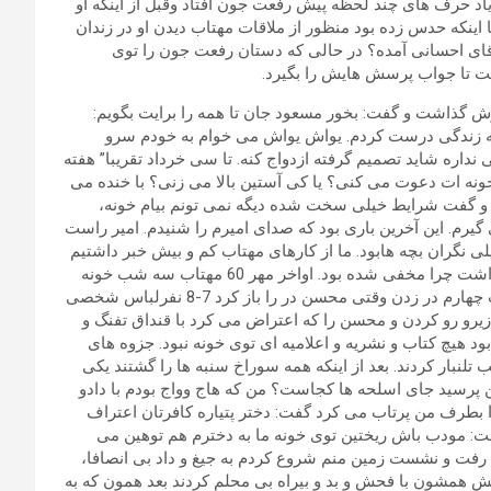
اد حرف های چند لحظه پیش رفعت جون افتاد وقبل از اینکه او
ا اینکه حدس زده بود منظور از ملاقات مهتاب دیدن او در زندان
قای احسانی آمده؟ در حالی که دستان رفعت جون را توی
ت تا جواب پرسش هایش را بگیرد.
 گذاشت و گفت: بخور مسعود جان تا همه را برایت بگویم:
رای خودم خونه زندگی درست کردم. یواش یواش می خوام به خودم سرو
نداره شاید تصمیم گرفته ازدواج کنه. تا سی خرداد تقریبا” هفته
ونه ات دعوت می کنی؟ یا کی آستین بالا می زنی؟ با خنده می
د و گفت شرایط خیلی سخت شده دیگه نمی تونم بیام خونه،
رم. این آخرین باری بود که صدای امیرم را شنیدم. امیر راست
نگران بچه هابود. ما از کارهای مهتاب کم و بیش خبر داشتیم
اما برای ما عجیب و غریب بود امیر که ظاهرا” دیگه هیچ فعالیتی نداشت چرا مخفی شده بود. اواخر مهر 60 مهتاب سه شب خونه
نیامد محسن همه جا را گشت و به همه جا سر کشید و زنگ زد. شب چهارم در زدن وقتی محسن در را باز کرد 7-8 نفرلباس شخصی
زیرو رو کردن و محسن را که اعتراض می کرد با قنداق تفنگ و
 پاکسازی کرده بود هیچ کتاب و نشریه و اعلامیه ای توی خونه نبود. جزوه های
نبار کردند. بعد از اینکه همه سوراخ سنبه ها را گشتند یکی
 پرسید جای اسلحه ها کجاست؟ من که هاج وواج بودم با دادو
ا بطرف من پرتاب می کرد گفت: دختر پتیاره کافرتان اعتراف
ت: مودب باش ریختین توی خونه ما به دخترم هم توهین می
لا رفت و نشست زمین منم شروع کردم به جیغ و داد بی انصافا،
 اولش همشون با فحش و بد و بیراه بی محلم کردند بعد همون که به