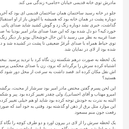
مادرش توی خانه قدیمی خیابان «جامی» زندگی می کند.
دوباره پشت در همان خانه بود که همیشه با آغوش باز از او استقبا
گذاشت، خبری نشد دوباره زنگ زد و گوش کشید شاید صدای پائی 
خورد:کیه؟ دو دل شده بود که این صدا صدای مادر امیر بودیا نه! 
صدا غریبه به نظر می رسید با این حال خوشحال بودو بار دیگر زنگ ر
توی حیاط همراه با صدای غُرغرُ ضعیفی تا پشت در کشیده شد و در 
شده بود از لای در نمایان شد.
یک لحظه به صورت درهم شکسته زن نگاه کرد با تردید پرسید: ببخش
اشتباه کرده سرش را برگرداند که برود، زن با صدای محکمی پرسید
اش نقل مکان کرده اند. قصد داشت به سرعت از محل دور شود که 
هستید؟
این لحن پسرم گفتن مختص مادر امیر بود سرشار از محبت، برگشت 
این موارد مثل برق از ذهن او گذشته بود. وقتی به خود آمد که 
رفعت جون منم مسعود.
یک لحظه سرش را از لای در بیرون اورد و دو طرف کوچه را نگاه 
وارد حیاط شد رفعت جون نگاهی به سرتا پایش انداخت و بغلش کرد 