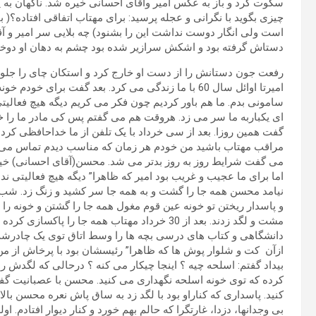
سکوت کرد و باز به عکس امیر وآقای احسانی خیره شد. ناگهان به ی
چیزی بگوید با نگرانی و عجله پرسید: برای مهتاب اتفاقی افتاده؟( ب
است ولی انگار دوست نداشت این را بشنود) چه بلایی سر امیر و آ
دستاش گرفته بود و اشکش سرازیر شده بود چشم به دهان او دوخ
رفعت جون دستانش را از دست او خارج کرد و استکان چای را جلوش
امیرتا اوائل سال 60 با ما زندگی می کرد. بعد گفت ب
سامونی بدم. ما هم باور کردیم چون فکر می کریم دیگه هیچ فعالیتی 
ای یکباربه ما سر می زد. هروقت هم می گفتم پس کی مادر ما را خ
گفت همین روزا. بعد از سی خرداد با یک تلفن از ما خداحافظی کر
مراقب مهتاب باشید من خودم هر زمان که مناسب دیدم تماس می گی
می گفت شرایط روز به روز بدتر می شد. محسن(آقای احسانی) خیلی 
و پاسدار ریختن تو خونه عین قوم مغول همه جا را گشتن و خونه را 
مشت و لگد زدند. بعد از 30 خرداد مهتاب همه جا را
دانشگاهی و کتاب های درسی بچه ها را وسط اتاق توی یک چادرشب تل
ازآن کت و شلوار پوش ها که ظاهرا” رئیسشان بود با پرخاش از من
بیداد گفتم: اسلحه چیه ؟ اینجا چیکار می کنه ؟ درحالی که لگدش ر
کرده که توی خونه اسلحه نگهداری می کنید. محسن با عصبانیت گف
کنید. پاسداری که کناراو بود با لگد زد به ساق پاش نعره محسن با
بی وجدانها، دزدا، غارتگرا که حالم بهم خورد و کنار دیوار افتادم.