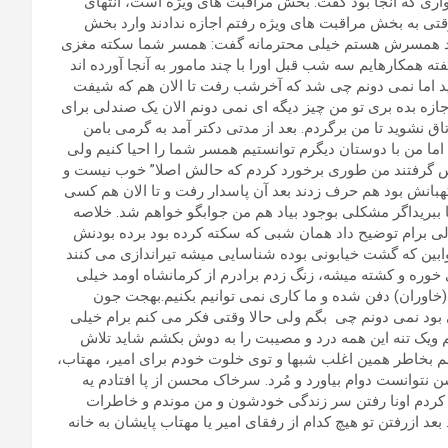
ن را گرفتم استواری که آنجا بود گفت: بخش مراقبت های ویژه است، انتهای
ی به بخش مراقبت های ویژه رفتم اجازه ندادند وارد بخش
همید همسرش هستم خیلی محترمانه گفت: همسر شما سکته مغزی
ته همکارهایم سه شب قبل اورا با چند مامور به آنجا آورده اند
د اما نمی دونم چی شد که آخرشب رفت تا الان هم که شیفت
زه بده بری تو من چیز دیگه ای نمی دونم الان یک صندلی برای
ق نشوید تا من برگردم. بعد از مدتی دکتر آمد به گرمی بامن
 اما من با دوستان دیگرم توانستیم همسر شما را احیا کنیم ولی
س گرفتند من طوری برخورد کردم که حالش اصلا” خوب نیست و
هبانش بود هم حرف زدند بعد آن پاسدار رفت و تا الان هم کسی
ینجا ببریداگر مشکلی بوجود بیاد هم من جوابگو خواهم شد. خلاصه
ی برام توضیح داد همان شبی که سکته کرده بود برده بودنش
ابین که گشت خیابونی بوده شناسایی میشه تیراندازی می کنند
ره و کشته میشه، زنگ زدم برادرم از کرمانشاه اومد خیلی
باد(خاوران) دفن شده و ما کاری نمی توانیم بکنیم.بهجت جون
بود نمی دونم چی بگم ولی حالا وقتی فکر می کنم برام خیلی
 ویک تنه این همه درد و مصیبت را به دوش بکشم شاید تلاش
نم بخاطر همین اغلب شبها و توی خلوت خودم برای امیر، مهتاب،
م کامل تر شد و محسن نتوانست دوام بیاورد و مُرد. سرخاک محسن از پا افتادم یه
ا کردم اونا رفتن سر زندگی خودشون و من موندم و خاطرات
 بعد ازرفتن تو هیچ کدام از رفقای امیر یا مهتاب پایشان به خانه