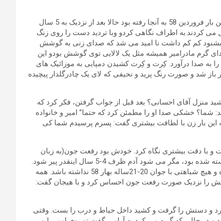
جلو در خانه رسید ساختمان همان ساختمان قدیمی ای بود که آخرین بار فروردین 58 به آنجا رفته بود حالا بعد از نزدیک به 5 سال
ل می کردند.به اطراف نگاهی کردو وبا تردید دست را روی زنگ
بشنود کم کم داشت نا امید می شد که صدای زنی به گوشش
صدای گرم مادرامیر همیشه مثل یک لالایی توی گوشش بودو این
ا به صدا درآورد. کِرت و کِرت کشیدن دمپایی به موزائیک های
باز شد و صورت رنگ پرید و نحیفی که لای یک چادرگلدار پیچیده
ید منزل آقای احسانی؟ بعد قبل از جواب گرفتن، فکر کرد که
: شما؟ خشکی صدا او را مطمئن کرد که حتما” امیر و خانواده
این بار زن با لطافت بیشتری گفت: پسرم پرسیدم شما کی
و با دقت بیشتری نگاه کرد. خودش بود رفعت جون(به زبان
امیرو مهتاب و آقای احسانی)، ولی چقدر تغییر کرده بود. پیر و شکسته شده بود، مگر می شود آدم ظرف 4-5 سال اینقدر پیر شود.
البته به ندرت به خودش توجه کرده بود شاید او هم خیلی تغییر کرده و هیچ شباهتی با جوان 20-21ساله بهار 58 نداشته باشد. همه
صورتش را نزدیک صورت رفعت جون احساس کرد و با هیجان گفت:
کرد و دستش را گرفت و کشید داخل حیاط و درب را بست. وقتی
و در حالی که گریه می کرد به آرامی گفت تو بوی امیر را می