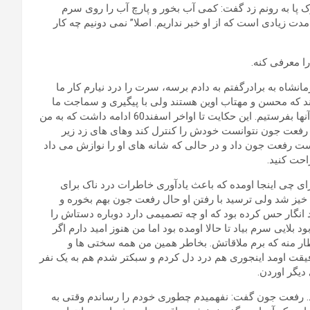
ک پا به رونم زد گفت: کمی آب بخور و پارچ آب را روی سرم
 زیادی است که از او خبر نداریم. اصلا” نمی دونیم چه کار
 معرفی کنه.
شاه به برادرگفتم به دادم برسه، سرت را درد نیارم کار ما
تند که محسن و مهتاب اوین هستند ولی با پیگیری و سماجت ما
قبول کردند که هر دو اوین هستند و ما می توانیم لباس و پول برای آنها بفرستیم. این حکایت تا اواخر اسفند60 ادامه داشت که به من
محسن برم بیمارستان 503 ارتش. در اینجا رفعت جون نتوانست خودش را کنترل کند وهای های زد زیر
ه دست رفعت جون داد و در حالی که شانه های او را نوازش می داد
احت کنید.
 چی اینجا اومده که باعث یادآوری خاطرات درد ناک برای
خیز شد ولی ترسید با رفتن او حال رفعت جون بهم بخوره و
انگار حس کرده بود که او چه تصمیمی دارد دوباره دستاش را
لایی سرم بیاد تا حالا اومده بود اما من هنوز امید دارم اگر
ظار منه که برم ملاقاتش. بخاطر همین من همه سختی ها و
یقت اومد اینجوری هم درد دل کردم و سبکتر شدم هم به یک نفر
دیگر اوردن.
 رفعت جون گفت: نفهمیدم چطوری خودم را رساندم وقتی به