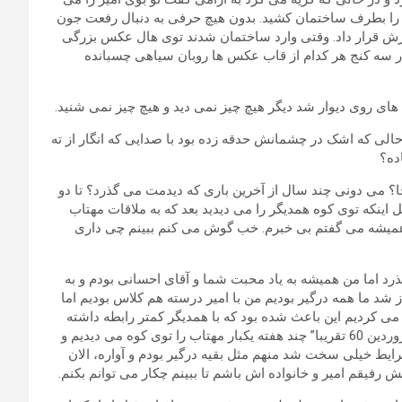
ش را بطرف ساختمان کشید. بدون هیچ حرفی به دنبال رفعت جون
کمرش قرار داد. وقتی وارد ساختمان شدند توی هال عکس بزرگی
 در سه کنج هر کدام از قاب عکس ها روبان سیاهی چسبانده
روی دیوار شد دیگر هیچ چیز نمی دید و هیچ چیز نمی شنید.
حالی که اشک در چشمانش حدقه زده بود با صدایی که انگار از ته
ده؟
ا؟ می دونی چند سال از آخرین باری که دیدمت می گذرد؟ تا دو
ینکه توی کوه همدیگر را می دیدید بعد که به ملاقات مهتاب
هم همیشه می گفتم بی خبرم. خب گوش می کنم ببینم چی داری
جا اومدم می گذرد اما من همیشه به یاد محبت شما و آقای احسانی بودم و به
خار کردم. خوب سال 58 که دانشگاهها باز شد ما همه درگیر بودیم من با امیر درسته هم کلاس بودیم اما
 کردیم این باعث شده بود که با همدیگر کمتر رابطه داشته
باشیم و نسبت به عمل کرد همدیگر کمتر اطلاع داشته باشیم. تا فروردین 60 تقریبا” چند هفته یکبار مهتاب را توی کوه می دیدیم و
رایط خیلی سخت شد منهم مثل بقیه درگیر بودم و آواره، الان
 رفیقم امیر و خانواده اش باشم تا ببینم چکار می توانم بکنم.