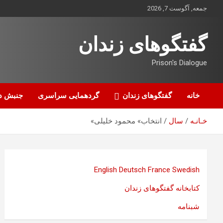
ه
جمعه, آگوست 7, 2026
حتوا
روید
گفتگوهای زندان
Prison's Dialogue
خانه
گفتگوهای زندان
گردهمایی سراسری
جنبش د
خـانـه
سال
انتخاب» محمود خلیلی»
English
Deutsch
France
Swedish
کتابخانه گفتگوهای زندان
شبنامه