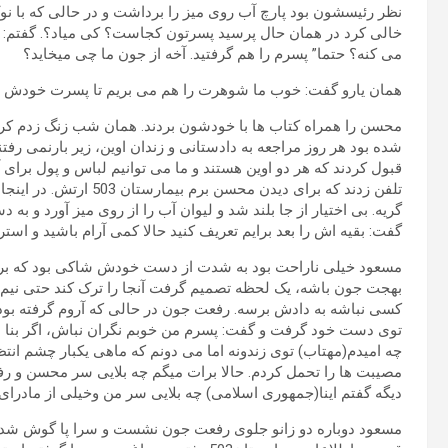
نظر رئیسشون بود پارچ آب روی میز را برداشت و در حالی که با نو
خالی کرد در همان حال پرسید پسرتون کجاست؟ کی میاد؟. گفتم: مدت
می کنه؟ حتما” پسرم را هم گرفتید. آخه از جون ما چی میخاید؟
همان یارو گفت: خوب ما شوهرت را هم می بریم تا پسرت خودش را
محسن را همراه کتاب ها با خودشون بردند. همان شب زنگ زدم کرمان
شده بود هر روز مراجعه به دادستانی و زندان اوین، زیر بارنمی رف
تلفن زدند که برای دیدن 
گریه. بی اختیار از جا بلند شد و لیوان آب را از روی میز آورد و ب
گفت: بقیه اش را بعد برایم تعریف کنید حالا کمی آرام باشید و استر
مسعود خیلی ناراحت بود به شدت از دست خودش شاکی بود که برای
بهجت جون باشه، یک لحظه تصمیم گرفت آنجا را ترک کند حتی نیم 
کسی نباشه به دادش برسه. رفعت جون در حالی که آروم گرفته بود 
توی دست خود گرفت و گفت: پسرم من خوبم نگران نباش، اگر بنا بود ب
چه امیدم(مهتاب) توی زندونه اما می دونم که ماهی یکبار چشم انت
مصیبت ها را تحمل کردم. حالا برات میگم چه بلایی سر محسن و رف
دیگه گفتم اینا(جمهوری اسلامی) چه بلایی سر من وخیلی از مادرای 
مسعود دوباره دو زانو جلوی رفعت جون نشست و سرا پا گوش شد.