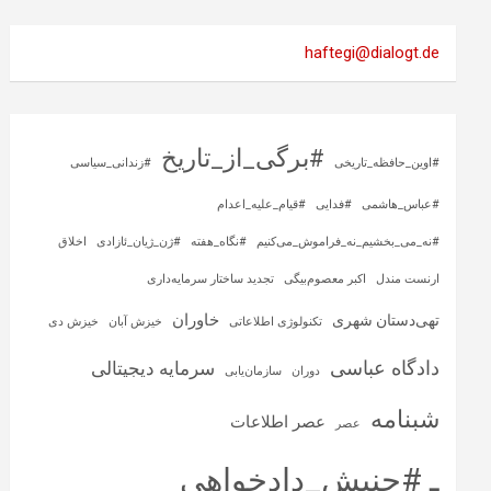
haftegi@dialogt.de
#برگی_از_تاریخ
#اوین_حافظه_تاریخی
#زندانی_سیاسی
#عباس_هاشمی
#فدایی
#قیام_علیه_اعدام
#نه_می_بخشیم_نه_فراموش_می‌کنیم
#نگاه_هفته
#ژن_ژیان_ئازادی
اخلاق
ارنست مندل
اکبر معصوم‌بیگی
تجدید ساختار سرمایه‌داری
خاوران
تهی‌دستان شهری
تکنولوژی اطلاعاتی
خیزش آبان
خیزش دی
دادگاه عباسی
سرمایه‌ دیجیتالی
دوران
سازمان‌یابی
شبنامه
عصر اطلاعات
عصر
ـ #جنبش_دادخواهی