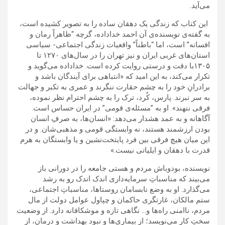
می‌آید.
این کتاب که زندگی یک دهقان ساده را به تصویر کشیده است،
به گفته‌ی نویسنده‌ی آن احمد خداداده، گرچه “ظاهراً رمان و
افسانه” است، اما “باطناً” واقعیات زندگی اجتماعی- سیاسی
استان‌های غربی ایران و نیز تهران را در سال‌های ۱۲۷۰ تا
۱۳۰۵با دقت و درستی روایت کرده است. خداداده می‌گوید و
تکرار می‌کند، به این امید که «انتباهی برای آیندگان باشد و
برادرانِ خود را به چشم حقارت ننگرند و عمری به تکبر و جهالت
به سر نبرند. پارس، کُرد، ترک را به چشم احترام نظر نموده،
فرقی ننهند». او به ”مسئله‌ی قومی” در ایران حساس است.
آگاهانه و به عمد هشدار می‌دهد: «انسان‌ها، به صرفِ انسان
بودن ارزشمند هستند، نه وابستگی قومی و مذهبی‌شان. و در
این میان هیچ فرقی بین فرد پایتخت‌نشین و یا وابستگان به هرم
قدرت با دهقان و ایلیاتی نیست.»
نویسنده، بودوباش مردم و هستی جامعه را در دورانی باز
می‌بیند که مناسباتِ سرمایه‌داری اندک اندک رو به رشد
می‌گذارد. او به وضع نابسامان روستاها، مناسباتِ اجتماعی،
ستم مالکان، غارتگری حاکمان و چپاول عوامل دولت از مال
مردم، ناامنی راه‌ها و… نگاهی تازه و موشکافانه دارد. از وضعیت
سختِ کار می‌نویسد؛ از بیماری‌ها و نبود بهداشت و درمان، از