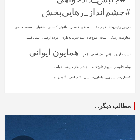
#چشم‌انداز_رهایی‌بخش
فریبرز رئیس‌دانا
قیام 1357
مانفرد فاسلر
مانوئل کاستلز
ماهواره‌
محمد مالجو
مقاومت_زندگی_است
موج‌های بلند سرمایه‌داری
مژده ارسی
نسل کشی
همایون ایوانی
هم اندیشی چپ
نشریه آرش
ویلم فلوسر
پرویز قلیچ‌خانی
چشم‌انداز تاریخی‌ـ‌جهانی
کشتار_سراسری_زندانیان_سیاسی
کندراتیف
گاه-دوره
مطالب دیگر...