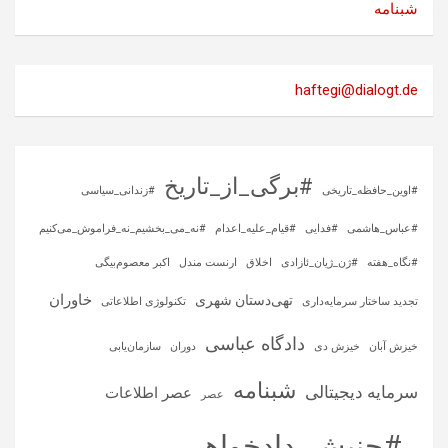
شبنامه
haftegi@dialogt.de
#برگی_از_تاریخ
#اوین_حافظه_تاریخی
#زندانی_سیاسی
#عباس_هاشمی
#فدایی
#قیام_علیه_اعدام
#نه_می_بخشیم_نه_فراموش_می‌کنیم
#نگاه_هفته
#ژن_ژیان_ئازادی
اخلاق
ارنست مندل
اکبر معصوم‌بیگی
خاوران
تهی‌دستان شهری
تجدید ساختار سرمایه‌داری
تکنولوژی اطلاعاتی
دادگاه عباسی
خیزش آبان
خیزش دی
دوران
سازمان‌یابی
شبنامه
سرمایه‌ دیجیتالی
عصر اطلاعات
عصر
ـ #جنبش_دادخواهی