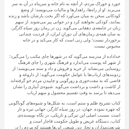
خورد و خوراک مردم، از آنچه به نام خانه و سرپناه در آن به سر
می‌برند. او از راه‌ها، راهدارها و مالیات می‌نویسد؛ از وضع
کودکانی سخن به میان می‌آورد که اگر بخت یارشان باشد و زنده
بمانند، کودکی نخواهند کرد و در جوانی پیر می‌شوند. از سهم
زنان در جامعه‌ی دهقانی می‌گوید. زن در رمان
روز سیاه کارگر،
به سان همه‌ی رمان‌های آن دوران
ایران، از فردیت چندانی
برخوردار نیست؛ ولی زنی است که کار می‌کند و در خانه
محبوس نیست.
خداداده از مدرسه می‌گوید که در شهرها جای مکتب را می‌گیرد؛
از شهر که پوست می‌اندازد و فرهنگ شهری را جای فرهنگ
روستایی می‌نشاند‌. از خرید و فروش و داد و ستد می‌نویسد؛ از
زدوبندهای ارباب‌ها با عوامل حکومت می‌گوید؛ از داروغه و
قاضی که به مفت‌خوری و زورگویی و چاپیدن مردم خو گرفته‌اند.
از کاشت و داشت و برداشت می‌گوید. شیوه‌ی آبیاری را نشان
می‌دهد تا برسد به وقتِ تقسیم محصول و سهم ارباب.
کتاب تشریح ظلم و ستم است، به شکل‌ها و شیوه‌های گوناگونی
که چهره نموده. جهان، در
روز سیاه کارگر
، جهانی تیره و تار
است. مسبب اصلی این تیرگی و تاریکی، در نگاه نویسنده‌ی
کتاب، دستگاه عریض و طویل حکومت قاجار است و
شریعت‌مداران و تجار دین شیعی. این‌ها هستند که مردم را در