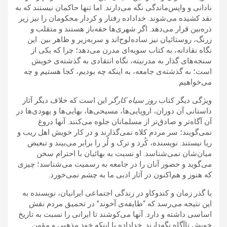
نادانی و واپس‌ماندگی‌ نگه‌ می‌دارند. اما تنها حاکمان نیستند که به
نقد کشیده می‌شوند. خداداده رفتار و کردار محکومان را نیز زیر
ذره‌بین قرار می‌دهد.‌ اگر شهری‌ها حقه‌باز هستند و متقلب و
زرنگ، روستائیان نیز ساده‌‌لوح‌اند و سربه‌زیر و ظاهر بین. این
نگاه نقادانه، به کتاب سویه‌ای مدرن می‌دهد؛ چرا که یکی از
سنجه‌های گذار به مدرنیته، نگاه انتقادی به گذشته‌ی خویش
است؛ به گذشته‌ی جامعه، به اینکه چه بودیم، کجا هستیم و چه
می‌خواهیم.
ویژگی دیگر کتاب
روز سیاه کارگر
این است که خلاف دیگر آثار
داستانی آن دوران، اروپایی‌ها، مسیحی‌ها، بهایی‌ها و یهودی‌ها در
آن آگاه‌تر و صادق‌تر از مسلمانان جلوه می‌کنند. آنها دروغ
نمی‌گویند؛ سر مردم کلاه نمی‌گذارند و در کار خویش اهل ریب و
ریا نیستند. نویسنده، کُرد و ترک و لُر را برابر می‌بیند و تبعیض
میان‌شان نمی‌شناسد. او نسبت به بهائیان با احترام سخن
می‌گوید و حضور آنان را در جامعه به رسمیت می‌شناسد؛ چیزی
که هنوز و هم‌اکنون در آثار ادبی ما به چشم نمی‌خورد.
با گذر زمان و کندوکاو در زندگی اجتماعی ایرانیان، نویسنده به
این نتیجه می‌رسد که “طایفه‌ی آخوند” در تحمیق مردم نقش
اساسی داشته و دارد. آنها می‌کوشند تا ایرانی را نسبت به تاریخ
خویش ناآگاه نگه‌دارند. خداداده با اینکه خود مذهبی و مؤمن