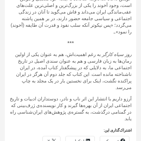
ا‌ست، وجود آخوند را یکی از بزرگ‌ترین و اصلی‌ترین علت‌های
عقب‌ماندگی ایران می‌داند و فاش می‌گوید تا آنان در زندگی
اجتماعی و سیاسی جامعه حضور دارند، در بر همین پاشنه
می‌گردد؛ «پس نیکوتر آنکه سلب نفوذ و قدرت آن طایفه‌ (آخوند)
را نمود».ـ
***
روز سیاه کارگر
به رغم اهمیت‌اش، هم به عنوان یکی از اولین
رمان‌ها به زبان فارسی و هم به عنوان سندی اصیل در تاریخ
اجتماعی ما، به دلایلی که در پیشگفتار کتاب آمده، در ایران
ناشناخته مانده است. این کتاب که جلد دوم آن هرگز در ایران
پراکنده نگشت، اینک برای نخستین بار در یک مجلد به چاپ
می‌رسد.
آرزو داریم با انتشار این اثر ناب و نادر، دوستداران ادبیات و تاریخ
اجتماعی ایران از آن بهره‌ها گیرند و کار نویسنده‌ی ژرف‌بینی که
در گمنامی درگذشت، به گستره‌ی پژوهش‌‌های ایران‌شناسی راه
یابد.
اشتراک‌گذاری این:
فیسبوک
لینکداین
X