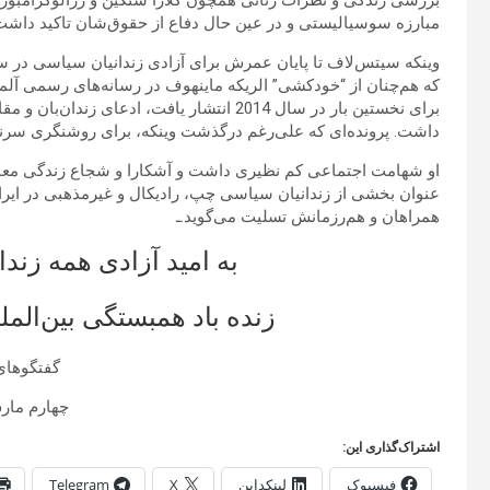
بررسی زندگی و نظرات زنانی همچون کلارا ستکین و رزالوکزامبورگ
مبارزه سوسیالیستی و در عین حال دفاع از حقوق‌شان تاکید داشت.
وینکه سیتس‌لاف تا پایان عمرش برای آزادی زندانیان سیاسی در
که هم‌چنان از “خودکشی” الریکه ماینهوف در رسانه‌های رسمی آلم
برای نخستین بار در سال 2014 انتشار یافت، ادعا
داشت. پرونده‌ای که علی‌رغم درگذشت وینکه، برای روشنگری سرنوش
او شهامت اجتماعی کم نظیری داشت و آشکارا و شجاع زندگی معمول 
عنوان بخشی از زندانیان سیاسی چپ، رادیکال و غیرمذهبی در ایرا
همراهان و هم‌رزمانش تسلیت می‌گوید.ـ
به امید آزادی همه زند
زنده باد همبستگی بین‌المل
گفتگوهای
چهارم مارس 7
اشتراک‌گذاری این:
فیسبوک
لینکداین
X
Telegram