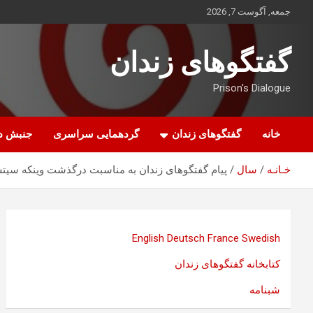
ه
جمعه, آگوست 7, 2026
حتوا
روید
گفتگوهای زندان
Prison's Dialogue
خانه
گفتگوهای زندان
گردهمایی سراسری
جنبش د
خـانـه
سال
پیام گفتگوهای زندان به مناسبت درگذشت وینکه سیتس
English
Deutsch
France
Swedish
کتابخانه گفتگوهای زندان
شبنامه