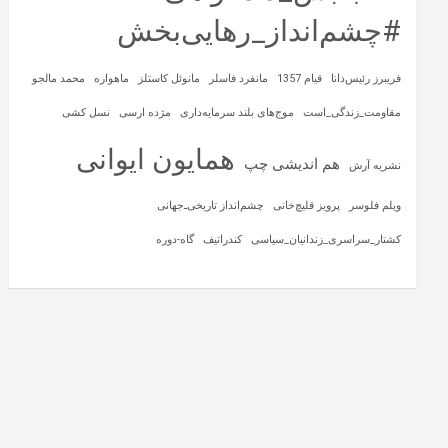
#چشم‌انداز_رهایی‌بخش
فریبرز رئیس‌دانا
قیام 1357
مانفرد فاسلر
مانوئل کاستلز
ماهواره‌
محمد مالجو
مقاومت_زندگی_است
موج‌های بلند سرمایه‌داری
مژده ارسی
نسل کشی
همایون ایوانی
هم اندیشی چپ
نشریه آرش
ویلم فلوسر
پرویز قلیچ‌خانی
چشم‌انداز تاریخی‌ـ‌جهانی
کشتار_سراسری_زندانیان_سیاسی
کندراتیف
گاه-دوره