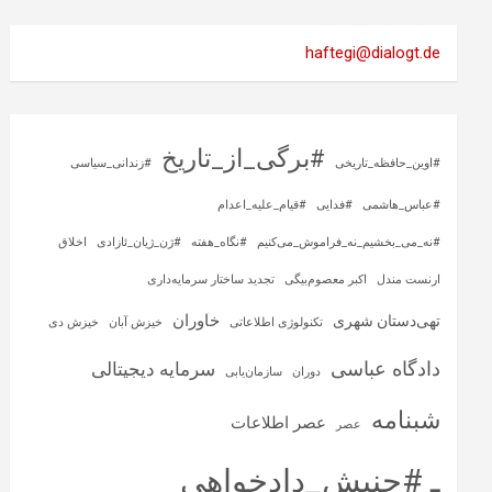
haftegi@dialogt.de
#برگی_از_تاریخ
#اوین_حافظه_تاریخی
#زندانی_سیاسی
#عباس_هاشمی
#فدایی
#قیام_علیه_اعدام
#نه_می_بخشیم_نه_فراموش_می‌کنیم
#نگاه_هفته
#ژن_ژیان_ئازادی
اخلاق
ارنست مندل
اکبر معصوم‌بیگی
تجدید ساختار سرمایه‌داری
خاوران
تهی‌دستان شهری
تکنولوژی اطلاعاتی
خیزش آبان
خیزش دی
دادگاه عباسی
سرمایه‌ دیجیتالی
دوران
سازمان‌یابی
شبنامه
عصر اطلاعات
عصر
ـ #جنبش_دادخواهی