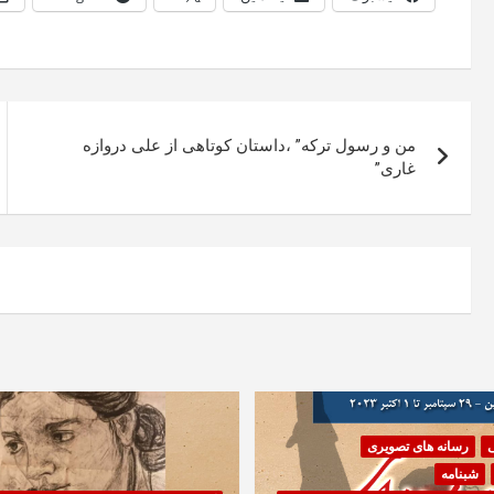
راهبری
من و رسول ترکه” ،داستان کوتاهی از علی دروازه
نوشته
غاری”
ی
رسانه های تصویری
شبنامه