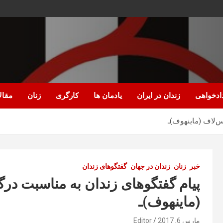
ادخواهی
زندان در ایران
یادمان ها
کارگری
زنان
مقال
‌لاف (ماینهوف)ـ
خبر
زنان
زندان در جهان
گفتگوهای زندان
پیام گفتگوهای زندان به مناسبت د
(ماینهوف)ـ
مارس 6, 2017
Editor