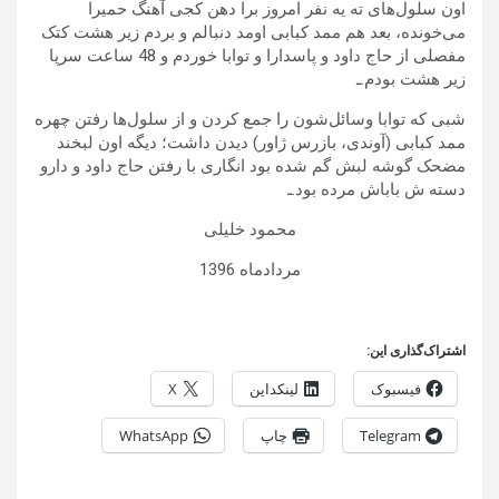
اون سلول‌های ته یه نفر امروز برا دهن کجی آهنگ حمیرا
می‌خونده، بعد هم ممد کبابی اومد دنبالم و بردم زیر هشت کتک
مفصلی از حاج داود و پاسدارا و توابا خوردم و 48 ساعت سرپا
زیر هشت بودم.ـ
شبی که توابا وسائل‌شون را جمع کردن و از سلول‌ها رفتن چهره
ممد کبابی (آوندی، بازرس ژاور) دیدن داشت؛ دیگه اون لبخند
مضحک گوشه لبش گم شده بود انگاری با رفتن حاج داود و دارو
دسته ش باباش مرده بود.ـ
محمود خلیلی
مردادماه 1396
اشتراک‌گذاری این:
فیسبوک
لینکداین
X
Telegram
چاپ
WhatsApp