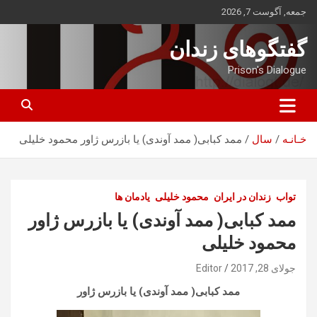
ه
جمعه, آگوست 7, 2026
حتوا
روید
گفتگوهای زندان
Prison's Dialogue
خـانـه
سال
ممد کبابی( ممد آوندی) یا بازرس ژاور محمود خلیلی
تواب
زندان در ایران
محمود خلیلی
یادمان ها
ممد کبابی( ممد آوندی) یا بازرس ژاور
محمود خلیلی
جولای 28, 2017
Editor
ممد کبابی( ممد آوندی) یا بازرس ژاور