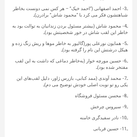
ـ3- احمد اصفهانی (“احمد خیک” – هر کس نمی دونست بخاطر
شباهتشون فکر می کرد با “محمود شاش” برادرن)ـ
ـ4- محمود شاش (بیشتر مسئول بردن زندانیان به توالت بود به
خاطر این لقب شاش در خور شخصیتش بود)ـ
ـ5- همایون نورعلی پور(گالیور به خاطر موها و ریش زنگ زده و
هیکل درشتش این نام را گرفته بود)ـ
ـ6- حسین مورچه خوار (به‌خاطر دماغی که داشت به این لقب
مفتخر شده بود)ـ
ـ7- محمد آوندی (ممد کبابی، بازرس ژاور، دلیل لقب‌های این
یکی رو تو نوبت اصلی خودش توضیح می دم)ـ
ـ8- محسن مسئول فروشگاه
ـ9- سیروس چرخش
ـ10- نادر سفیدگری خامنه
ـ11- حسین قربانی