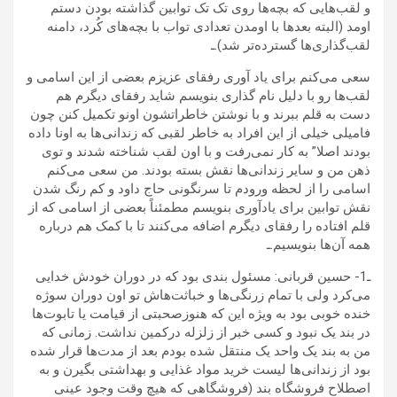
و لقب‌هایی که بچه‌ها روی تک تک توابین گذاشته بودن دستم
اومد (البته بعدها با اومدن تعدادی تواب با بچه‌های کُرد، دامنه
لقب‌گذاری‌ها گسترده‌تر شد).ـ
سعی می‌کنم برای یاد آوری رفقای عزیزم بعضی از این اسامی و
لقب‌ها رو با دلیل نام گذاری بنویسم شاید رفقای دیگرم هم
دست به قلم ببرند و با نوشتن خاطراتشون اونو تکمیل کنن چون
فامیلی خیلی از این افراد به خاطر لقبی که زندانی‌ها به اونا داده
بودند اصلا” به کار نمی‌رفت و با اون لقب شناخته شدند و توی
ذهن من و سایر زندانی‌ها نقش بسته بودند. من سعی می‌کنم
اسامی را از لحظه ورودم تا سرنگونی حاج داود و کم رنگ شدن
نقش توابین برای یادآوری بنویسم مطمئناً بعضی از اسامی که از
قلم افتاده را رفقای دیگرم اضافه می‌کنند تا با کمک هم درباره
همه آن‌ها بنویسیم.ـ
ـ1- حسین قربانی: مسئول بندی بود که در دوران خودش خدایی
می‌کرد ولی با تمام زرنگی‌ها و خباثت‌هاش تو اون دوران سوژه
خنده خوبی بود به ویژه این که هنوزصحبتی از قیامت یا تابوت‌ها
در بند یک نبود و کسی خبر از زلزله درکمین نداشت. زمانی که
من به بند یک واحد یک منتقل شده بودم بعد از مدت‌ها قرار شده
بود از زندانی‌ها لیست خرید مواد غذایی و بهداشتی بگیرن و به
اصطلاح فروشگاه بند (فروشگاهی که هیچ وقت وجود عینی