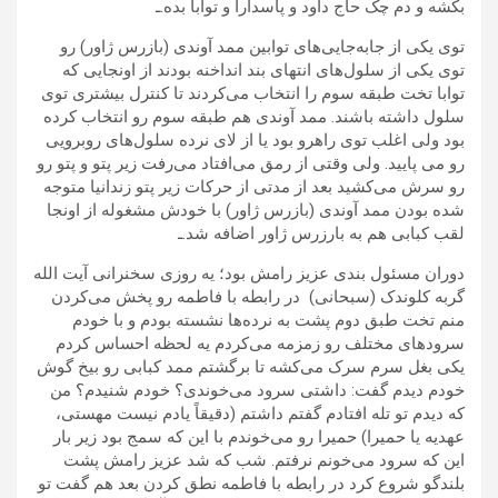
بکشه و دم چک حاج داود و پاسدارا و توابا بده.ـ
توی یکی از جابه‌جایی‌های توابین ممد آوندی (بازرس ژاور) رو
توی یکی از سلول‌های انتهای بند انداخنه بودند از اونجایی که
توابا تخت طبقه سوم را انتخاب می‌کردند تا کنترل بیشتری توی
سلول داشته باشند. ممد آوندی هم طبقه سوم رو انتخاب کرده
بود ولی اغلب توی راهرو بود یا از لای نرده سلول‌های روبرویی
رو می پایید. ولی وقتی از رمق می‌افتاد می‌رفت زیر پتو و پتو رو
رو سرش می‌کشید بعد از مدتی از حرکات زیر پتو زندانیا متوجه
شده بودن ممد آوندی (بازرس ژاور) با خودش مشغوله از اونجا
لقب کبابی هم به بارزرس ژاور اضافه شد.ـ
دوران مسئول بندی عزیز رامش بود؛ یه روزی سخنرانی آیت الله
گربه کلوندک (سبحانی) در رابطه با فاطمه رو پخش می‌کردن
منم تخت طبق دوم پشت به نرده‌ها نشسته بودم و با خودم
سرودهای مختلف رو زمزمه می‌کردم یه لحظه احساس کردم
یکی بغل سرم سرک می‌کشه تا برگشتم ممد کبابی رو بیخ گوش
خودم دیدم گفت: داشتی سرود می‌خوندی؟ خودم شنیدم؟ من
که دیدم تو تله افتادم گفتم داشتم (دقیقاً یادم نیست مهستی،
عهدیه یا حمیرا) حمیرا رو می‌خوندم با این که سمج بود زیر بار
این که سرود می‌خونم نرفتم. شب که شد عزیز رامش پشت
بلندگو شروع کرد در رابطه با فاطمه نطق کردن بعد هم گفت تو