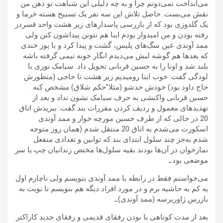
می‌انداخت نمی‌دونم چرا و به چه دلیلی این شباهت تو ذهن من
نقش می‌بست. حاصل تلاش این سه نفر یک تسبیح هسته خرما و
یک گلدوزی بود که از بازرسی پاسدارهای زیر هشت واحد قسردر
رفته بودن و من امیدوار بودم اینا هم نتونن پیداشون کنن ولی
ممد آوندی عین سگ‌های پلیس، گشت و پیدا کرد و با پوز خندی
که بعدها هم گوشه لبش می‌دیدم انگار خونه تیمی گرفته باشه
بلند شد و اونا را به حسین قربانی تحویل داد. سیامک نوری با
لودگی گفت: خوب اینا رومیدیم زیر هشت تا حاجی (منظورش
حاج داود بود) خودش حدشو (مثلا”حکم شلاق) مشخص کنه.
حسین قربانی واکنشی به حرف سیامک نشون نداد و بعد از
تهدیدهای معمول و ردیف کردن مقررات بند گفت: ببریدش اتاق
20 در حالی که از طرف حسین مورچه خوار و ممد آوندی
اسکورت می‌شدم به اتاق 20 منتقل شدم (همان روز متوجه
شدم به‌جز چند سلول ابتدای بند که توابین و تعدادی منفعل
نمازخوان در آن‌ها بودند بقیه سلول‌ها مختص زندانیان چپ یا سر
موضعی بود.ـ
می‌خواستم فقط در رابطه با ممد آوندی بنویسم ولی ناچارم اول
یه کم به حاشیه برم و در مورد افراد دیگه هم بنویسم تا نوبت به
بازرس ژاوربرسه (ممد آوندی).ـ
بعد از مدت کوتاهی با بودن رفقای قدیمی و رفقای جدید کاراکتر