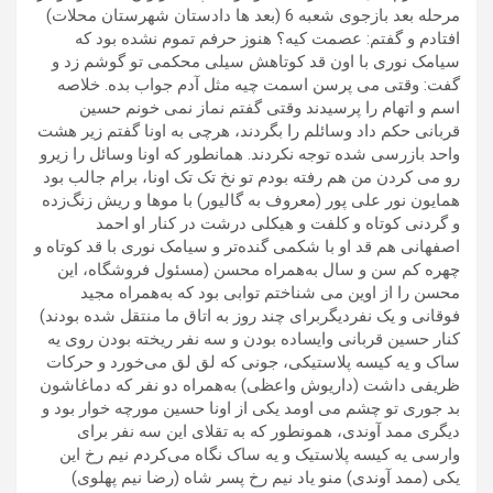
مرحله بعد بازجوی شعبه 6 (بعد ها دادستان شهرستان محلات)
افتادم و گفتم: عصمت کیه؟ هنوز حرفم تموم نشده بود که
سیامک نوری با اون قد کوتاهش سیلی محکمی تو گوشم زد و
گفت: وقتی می پرسن اسمت چیه مثل آدم جواب بده. خلاصه
اسم و اتهام را پرسیدند وقتی گفتم نماز نمی خونم حسین
قربانی حکم داد وسائلم را بگردند، هرچی به اونا گفتم زیر هشت
واحد بازرسی شده توجه نکردند. همانطور که اونا وسائل را زیرو
رو می کردن من هم رفته بودم تو نخ تک تک اونا، برام جالب بود
همایون نور علی پور (معروف به گالیور) با موها و ریش زنگ‌زده
و گردنی کوتاه و کلفت و هیکلی درشت در کنار او احمد
اصفهانی هم قد او با شکمی گنده‌تر و سیامک نوری با قد کوتاه و
چهره کم سن و سال به‌همراه محسن (مسئول فروشگاه، این
محسن را از اوین می شناختم توابی بود که به‌همراه مجید
فوقانی و یک نفردیگربرای چند روز به اتاق ما منتقل شده بودند)
کنار حسین قربانی وایساده بودن و سه نفر ریخته بودن روی یه
ساک و یه کیسه پلاستیکی، جونی که لق لق می‌خورد و حرکات
ظریفی داشت (داریوش واعظی) به‌همراه دو نفر که دماغاشون
بد جوری تو چشم می اومد یکی از اونا حسین مورچه خوار بود و
دیگری ممد آوندی، همونطور که به تقلای این سه نفر برای
وارسی یه کیسه پلاستیک و یه ساک نگاه می‌کردم نیم رخ این
یکی (ممد آوندی) منو یاد نیم رخ پسر شاه (رضا نیم پهلوی)