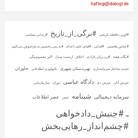
haftegi@dialogt.de
#برگی_از_تاریخ
#اوین_حافظه_تاریخی
#زندانی_سیاسی
#عباس_هاشمی
#فدایی
#قیام_علیه_اعدام
#نه_می_بخشیم_نه_فراموش_می‌کنیم
#نگاه_هفته
#ژن_ژیان_ئازادی
اخلاق
ارنست مندل
اکبر معصوم‌بیگی
خاوران
تهی‌دستان شهری
تجدید ساختار سرمایه‌داری
تکنولوژی اطلاعاتی
دادگاه عباسی
خیزش آبان
خیزش دی
دوران
سازمان‌یابی
شبنامه
سرمایه‌ دیجیتالی
عصر اطلاعات
عصر
ـ #جنبش_دادخواهی
#چشم‌انداز_رهایی‌بخش