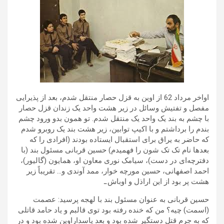
اواخر مرداد 62 از اوین به قزل حصار منتقل شدم، بعد از پذیرایی
مفصل و تفتیش وسائل در زیر هشت واحد یک زندان قزل حصار
با چشم به بند یک واحد یک منتقل شدم. تو همون بدو ورود چشم
بندم را برداشتم و با اکیپ توابین، زیر هشت بند یک روبرو شدم
که حاضر به یراق برای استقبال ایستاده بودند (افرادی را که
بعدها نام تک تک شون را فهمیدم) حسین قربانی مسئول بند (با
دفترچه‌ای در دست)، سیامک نوری معاون او، همایون (گالیور)،
احمد اصفهانی، حسین مورچه خوار، ممد آوندی و… تقریباً زیر
هشت پر بود از این اراذل و اوباش.ـ
حسین قربانی به عنوان مسئول بند با لهجه پرسید: عصمت
(اسمت) چیه؟ من که خنده رفته بود توی قالبم و یاد حامد قاتلی
که به جرم قتل دستگیر شده بود و بعد پاسداراوین شده بود و در