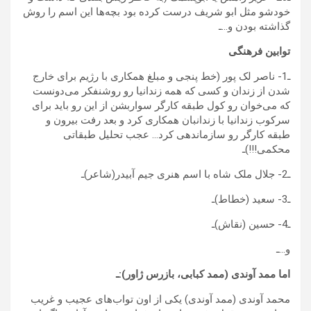
خودشو مثل ابو شریف درست کرده بود بچه‌ها این اسم را روش
گذاشته بودن و…ـ
توابین فرهنگی
ـ1- ناصر لک پور (خط پنجی و مبلغ همکاری با رژیم برای خارج
شدن از زندان و کسی که همه زندانیا رو روشنفکر می‌دونست
که می‌خوان رو کول طبقه کارگر سواربشن از این رو باید برای
سرکوب زندانیا با زندانبان همکاری کرد و بعد رفت بیرون و
طبقه کارگر رو سازماندهی کرد… عجب تحلیل طبقاتی
محکمی!!!)ـ
ـ2- جلال ملک شاه با اسم هنری جیم آبیدر(شاعر)ـ
ـ3- سعید (خطاط)ـ
ـ4- حسین (نقاش)ـ
و…ـ
اما ممد آوندی (ممد کبابی، بازرس ژاور):ـ
محمد آوندی (ممد آوندی) یکی از اون تواب‌های عجیب و غریب