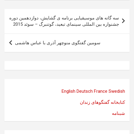
راهبری
سه گانه های موسیقیایی برنامه ی گشایش، دوازدهمین دوره
نوشته
جشنواره بین المللی سینمای تبعید، گوتنبرگ – سوئد 2015
سومين گفتگوى منوچهر آذرى با عباس هاشمى
English
Deutsch
France
Swedish
کتابخانه گفتگوهای زندان
شبنامه