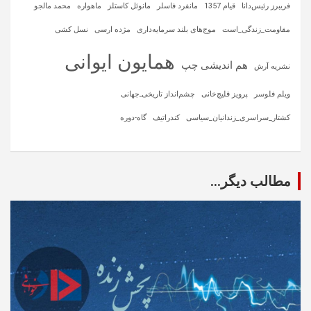
فریبرز رئیس‌دانا
قیام 1357
مانفرد فاسلر
مانوئل کاستلز
ماهواره‌
محمد مالجو
مقاومت_زندگی_است
موج‌های بلند سرمایه‌داری
مژده ارسی
نسل کشی
همایون ایوانی
هم اندیشی چپ
نشریه آرش
ویلم فلوسر
پرویز قلیچ‌خانی
چشم‌انداز تاریخی‌ـ‌جهانی
کشتار_سراسری_زندانیان_سیاسی
کندراتیف
گاه-دوره
مطالب دیگر...