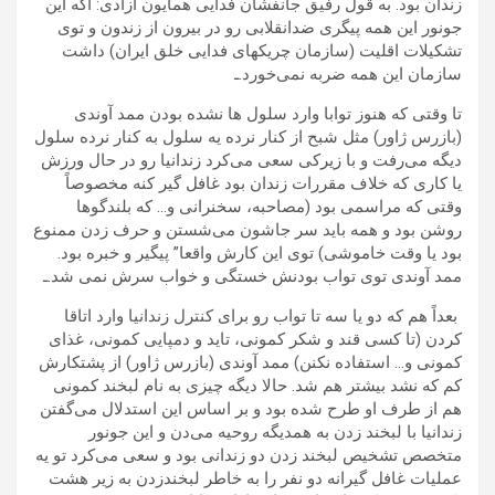
زندان بود. به قول رفیق جانفشان فدایی همایون آزادی: اگه این
جونور این همه پیگری ضدانقلابی رو در بیرون از زندون و توی
تشکیلات اقلیت (سازمان چریکهای فدایی خلق ایران) داشت
سازمان این همه ضربه نمی‌خورد.ـ
تا وقتی که هنوز توابا وارد سلول ها نشده بودن ممد آوندی
(بازرس ژاور) مثل شبح از کنار نرده یه سلول به کنار نرده سلول
دیگه می‌رفت و با زیرکی سعی می‌کرد زندانیا رو در حال ورزش
یا کاری که خلاف مقررات زندان بود غافل گیر کنه مخصوصاً
وقتی که مراسمی بود (مصاحبه، سخنرانی و… که بلندگوها
روشن بود و همه باید سر جاشون می‌شستن و حرف زدن ممنوع
بود یا وقت خاموشی) توی این کارش واقعا” پیگیر و خبره بود.
ممد آوندی توی تواب بودنش خستگی و خواب سرش نمی شد.ـ
بعداً هم که دو یا سه تا تواب رو برای کنترل زندانیا وارد اتاقا
کردن (تا کسی قند و شکر کمونی، تاید و دمپایی کمونی، غذای
کمونی و… استفاده نکنن) ممد آوندی (بازرس ژاور) از پشتکارش
کم که نشد بیشتر هم شد. حالا دیگه چیزی به نام لبخند کمونی
هم از طرف او طرح شده بود و بر اساس این استدلال می‌گفتن
زندانیا با لبخند زدن به همدیگه روحیه می‌دن و این جونور
متخصص تشخیص لبخند زدن دو زندانی بود و سعی می‌کرد تو یه
عملیات غافل گیرانه دو نفر را به خاطر لبخندزدن به زیر هشت