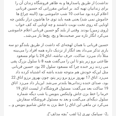
نداشت) از طریق پاسدارها و به ظاهر فروشگاه زندان آن را
برای زندانیان تهیه کند. بر اساس مقرراتی که حسین قربانی
اعلام کرده بود ساعت 10 شب خاموشی بود (البته چراغ ها
خاموش نمی شد) یعنی همه باید توی جا هاشون دراز بکشن چه
اونایی که روی تخت نوبت داشتند و چه اونایی که کف خواب
(روی زمین) بودند. وقتی از بلند گو حسین قربانی اعلام خاموشی
می‌کرد انگار تازه سر صحبت‌ها و پچ، پچ‌ها باز می‌شد.ـ
حسین قربانی با همان لهجه‌ای که داشت از طریق بلندگو دو سه
باری تذکر می‌داد بعد انگار از نزدیک داره همه افراد را می‌بینه
مثلاً داد می‌زد: ساکت، حرف نباشه، اتاق 24 با توام مسعود
طاعتی برو زیر پتو تا این را می‌گفت همه 8 تا سلول بزرگ پقی
می زدند زیر خنده چرا که مسعود سلول 20 بود. حسین قربانی
مثل این‌که خودش هم متوجه شده باشه که اشتباه کرده داد
می‌زد: اتاق 17 بهروز برزو برو زیر پتو، چون بهروز برزو اتاق 22
بود، صدای خنده زندانی‌ها بلندتر می‌شد. این‌بار داد می‌زد: اتاق
19 ساکت بعد می‌گفت: مسئول فروشگاه از لیست اتاق 19
خرما را خط بزن جاش وایتکس بنویس یا شب دیگه شماره
سلول دیگه‌ای می‌گفت و بعد به مسئول فروشگاه سفارش
می‌کرد تن ماهی این اتاق را خط بزن به جاش شامپو بنویس و…ـ
ـ2- سیامک نوری (با لقبِ “بچه مذلف”)ـ