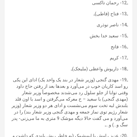
ـ12- رحمان تاکسی
ـ13- فتاح (فاطی)ـ
ـ14- ناصر نوذری
ـ15- سعید خدا بخش
ـ16- فاتح
ـ17- کریم
ـ18- داریوش واعظی (ملیجک)ـ
ـ19- مهدی گنجی (وزیر شعار در بند یک واحد یک) ادای این یکی
رو اسد کاریان خوب در می‌آورد و بعدها بعد از رفتن حاج داود
وقتی توابا از جلو سلول رد می‌شدند مخصوصاً وزیر شعار
(مهدی گنجی) با سعید – ح معرکه می‌گرفتن و اسد با اون قلد
بلندش لبه تخت سوم می‌نشست و ادای هر دو وزیر شعار (وزیر
شعار رژیم توی نماز جمعه و مهدی گنجی وزیر شعار بند) را در
می‌آورد و می گفت حالا دیگه موشک 9 متری به ما می‌زنی- پدر
سگ و…) و…ـ
ـ20- عزیز رامش یا ابوپشمک (به خاطر ریش بلندی که داشت و