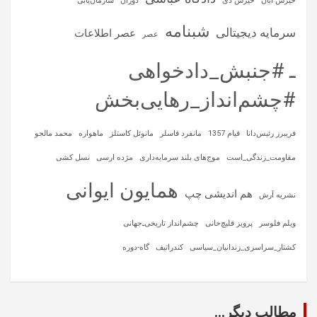
خیزش آبان
خیزش دی
دوران
سازمان‌یابی
شبنامه
سرمایه‌ دیجیتالی
عصر اطلاعات
عصر
ـ #جنبش_دادخواهی
#چشم‌انداز_رهایی‌بخش
فریبرز رئیس‌دانا
قیام 1357
مانفرد فاسلر
مانوئل کاستلز
ماهواره‌
محمد مالجو
مقاومت_زندگی_است
موج‌های بلند سرمایه‌داری
مژده ارسی
نسل کشی
همایون ایوانی
هم اندیشی چپ
نشریه آرش
ویلم فلوسر
پرویز قلیچ‌خانی
چشم‌انداز تاریخی‌ـ‌جهانی
کشتار_سراسری_زندانیان_سیاسی
کندراتیف
گاه-دوره
مطالب دیگر...