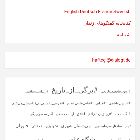
English
Deutsch
France
Swedish
کتابخانه گفتگوهای زندان
شبنامه
haftegi@dialogt.de
#برگی_از_تاریخ
#اوین_حافظه_تاریخی
#زندانی_سیاسی
#عباس_هاشمی
#فدایی
#قیام_علیه_اعدام
#نه_می_بخشیم_نه_فراموش_می‌کنیم
#نگاه_هفته
#ژن_ژیان_ئازادی
اخلاق
ارنست مندل
اکبر معصوم‌بیگی
خاوران
تهی‌دستان شهری
تجدید ساختار سرمایه‌داری
تکنولوژی اطلاعاتی
دادگاه عباسی