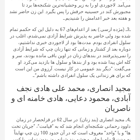
می‌آمد. لاجوردی او را به زیر وحشیانه‌ترین شکنجه‌ها برد تا
مجبورش کند در حسینیه حرفش را پس بگیرد. این زن حاضر نشد
و هفته بعد خبر اعدامش را شنیدیم.ـ
ـ3ـ (مژده ارسی:) بعد از اعدام‌های 67 به دلیل این که حکمم تمام
شده بود ولی حاضر به پذیرش شرایط آزادی نمی‌شدم، اغلب در
سلول انفرادی بودم. مدت‌ها بود از لاجوردی خبری نداشتیم،
دوباره بعد از کشتار و زمانی که تنها زنان چپ که شرایط آزادی
را نمی‌پذیرفتند در بندهای زنان در اوین باقی مانده بودند، سر و
کله اش پیدا شده بود و از بندها و سلول ها بازدید می‌کرد. او
می‌گفت: “دیگر بند عمومی در کار نیست. آرزوی من این است
که برای هر زندانی یک سلول انفرادی داشته باشم”.ـ
مجید انصاری، محمد علی هادی نجف
آبادی، محمود دعایی، هادی خامنه ای و
ناصریان
ـ4ـ مجید انصاری (بند زنان): در سال 62 در قزلحصار در زمان
داوود رحمانی شکنجه‌ای انجام شد که به “قیامت”، “جریان تخت
ها” و یا “واحد” معروف است که در آن حدود 100 زن چپ نهایتاً
به مدت 9 ماه با چادر و چشم بند شبانه روز بدون تماس با کسی