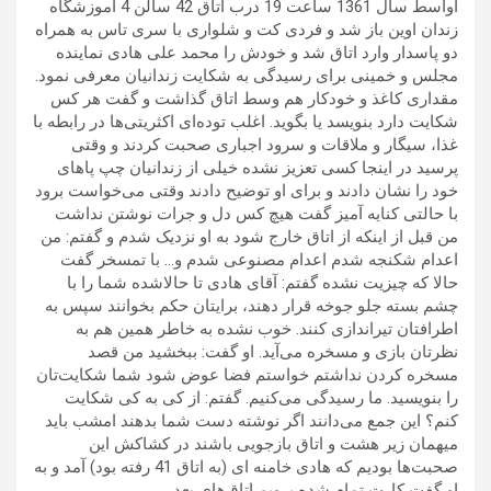
اواسط سال 1361 ساعت 19 درب اتاق 42 سالن 4 آموزشگاه
زندان اوین باز شد و فردی کت و شلواری با سری تاس به همراه
دو پاسدار وارد اتاق شد و خودش را محمد علی هادی نماینده
مجلس و خمینی برای رسیدگی به شکایت زندانیان معرفی نمود.
مقداری کاغذ و خودکار هم وسط اتاق گذاشت و گفت هر کس
شکایت دارد بنویسد یا بگوید. اغلب توده‌ای اکثریتی‌ها در رابطه با
غذا، سیگار و ملاقات و سرود اجباری صحبت کردند و وقتی
پرسید در اینجا کسی تعزیز نشده خیلی از زندانیان چپ پاهای
خود را نشان دادند و برای او توضیح دادند وقتی می‌خواست برود
با حالتی کنایه آمیز گفت هیچ کس دل و جرات نوشتن نداشت
من قبل از اینکه از اتاق خارج شود به او نزدیک شدم و گفتم: من
اعدام شکنجه شدم اعدام مصنوعی شدم و… با تمسخر گفت
حالا که چیزیت نشده گفتم: آقای هادی تا حالاشده شما را با
چشم بسته جلو جوخه قرار دهند، برایتان حکم بخوانند سپس به
اطرافتان تیراندازی کنند. خوب نشده به خاطر همین هم به
نظرتان بازی و مسخره می‌آید. او گفت: ببخشید من قصد
مسخره کردن نداشتم خواستم فضا عوض شود شما شکایت‌تان
را بنویسید. ما رسیدگی می‌کنیم. گفتم: از کی به کی شکایت
کنم؟ این جمع می‌دانند اگر نوشته دست شما بدهند امشب باید
میهمان زیر هشت و اتاق بازجویی باشند در کشاکش این
صحبت‌ها بودیم که هادی خامنه ای (به اتاق 41 رفته بود) آمد و به
او گفت کارت تمام شده برویم اتاق‌های بعد.ـ