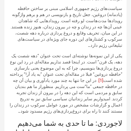
سیاست‌های رژیم جمهوری اسلامی مبنی بر ساختن حافظه
(یادمانه) دروغین، جعل تاریخ و بازنویسی در هم و برهم واژگونه
رویدادها مدت‌هاست لو رفته است. رویدادهایی که شاهدان
عینی آن‌ها چه در زندان و چه در بیرون زندان، هنوز زنده هستند.
در این میان، تحریف وقایع و دروغ پردازی درباره دهه شصت،
سرکوب و کشتارهای این دوره جای ویژه‌ای در سیاست‌های
تبلیغاتی رژیم دارد.ـ
یکی از این نمونه‌ها نوشته‌ای است تحت عنوان “دهه شصت یک
دهه، یک قرن” است. در اینجا قصد نداریم مقاله‌ای در رد این نوع
دروغ پردازی‌ها بنویسیم، چرا که به این موضوع یعنی بازسازی
“حافظه دروغین” قبلا در مقاله‌ای تحت عنوان “به یاد آر!” پرداخته
شده است
[1]
. در این جا تنها به چند مورد یادآوری و بیان آن چه
در حافظه جمعی “ما”ست می پردازیم. منظوراز ما هم بندیان
سابق و مردمی است که این دهه را در بیرون از زندان تجربه
کردند. امیدواریم سایر زندانیان سیاسی سابق نیز به تدریج
اعمال و گزارشات مشخص در مورد عوامل سرکوب در زندان را
مستند کنند تا راه برای دروغ‌پردازی‌های رژیم مسدود شود.ـ
لاجوردی: ما تا حدی به شما می‌دهیم