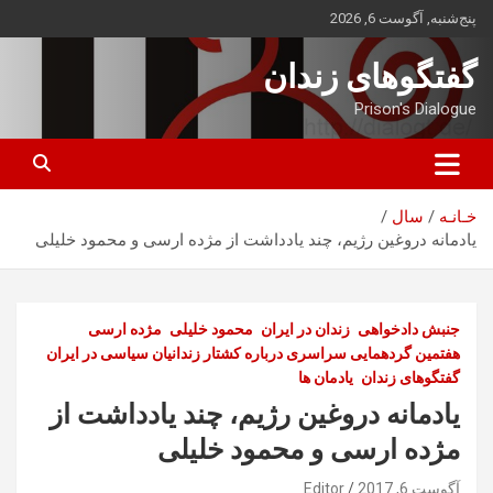
ه
پنج‌شنبه, آگوست 6, 2026
حتوا
روید
گفتگوهای زندان
Prison's Dialogue
خـانـه
سال
یادمانه دروغین رژیم، چند یادداشت از مژده ارسی و محمود خلیلی
جنبش دادخواهی
زندان در ایران
محمود خلیلی
مژده ارسی
هفتمین گردهمایی سراسری درباره کشتار زندانیان سیاسی در ایران
گفتگوهای زندان
یادمان ها
یادمانه دروغین رژیم، چند یادداشت از
مژده ارسی و محمود خلیلی
آگوست 6, 2017
Editor