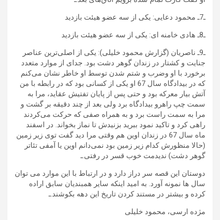
ـ7ـ محمود دعایی: یکی از سه عضو هیئت بازدید
ـ8ـ هادی خامنه ای: یکی از سه عضو هیئت بازدید
ـ9ـ ناصریان (گزارش محمود خلیلی): یکی از اصلی‌ترین عناصر
جنایت و کشتار در زندان گوهر دشت بود. جدای از موارد متعدد
برخورد با او وضرب و شتم شدن توسط او خاطر نشان می‌کنم
که در بیدادگاه سال 67 او یکی از کسانی بود که در رابطه با من
آتش بیار معرکه بود و حتی پس از پایان تفتیش عقاید، مرا به
سمت چپ راهرو بیدادگاه برد ولی بعد از چند دقیقه بر گشت و
مرا به سمت راست برد و به همراه صفی که حرکت می‌کردند
راهی کرد و تاکید نمود ببرید بزنیدش تا نماز بخواند. در اسفند
ماه سال 67 در زندان اوین هم وقتی مرا دید گفت توی زیر زمین
(حالا منظورش کدام زیر زمین بود نمی‌دانم اوین یا آمفی تئاتر
گوهر دشت) ندیدمت خوب قسر در رفتی.ـ
دوستان این قصه سر دراز دارد و در ارتباط با این موارد می توان
سال ها نمونه آورد. به امید اینکه سایر همبندیان سابق اراده
کرده و بیشتر در مستند کردن تاریخ این دهه بکوشند.ـ
مژده ارسی، محمود خلیلی