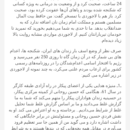
24 ساعت، صحبت کرد و از وضعیت بد درمانی به ویژه کسانی
که شکنجه شده بودند و پاهای آن‌ها عفونت کرده بود، صحبت
کرد. باز هم با لاجوردی با تمسخر گفت: من حافظ بیت المال
مسلمین هستم و مملکت امام زمان نان اضافه ندارد که به
ضدانقلاب بدهد. ما تا حدی به شما می‌دهیم بخورید که نمیرید تا
خودمان تیربارانتان کنیم. از لاجوردی مواردی مشابه روایت بالا
زیاد دیده‌ام.
صرف نظر از وضع اسف بار زندان های ایران، شکنجه ها، اعدام
های بی شمار که در آن زمان گاه تا روزی 250 نفر می‌رسید و
رژیم با افتخار اسامی اعدام‌شدگان را در روزنامه‌های رسمی
کشور برای ارعاب مردم علنی می‌کرد، به چند نمونه از لاجوردی
در زیر اشاره می کنیم:
ـ1ـ منیژه هدایی یکی از اعضای پیکار در راه آزادی طبقه کارگر
در سال 61، هنگامی که حسین روحانی از کمیته مرکزی پیکار،
در حسینیه زندان هواداران پیکار را متهم می‌کند که شما به ما
گزارش غلط می‌دادید و ما بر اساس گزارش غلط شما تحلیل
غلط از شرایط می‌دادیم… برخاسته و به او اعتراض می کند. او به
نقش فردیِ حسین روحانی و مسئولیتش در برابر جایگاهی که
داشت اشاره دارد و می گوید من از همین جا سر تعظیم فرود
می‌آورم در مقابل همه بچه‌هایی که در بندها هستند و به شرایط