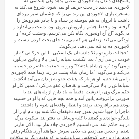
پاسخ‌های دندان به لاجوردی شکنی بدهد ولی هنگامی که
لاجوردی می‌بیند در بحث حریف او نمی‌شود، شروع می‌کند به
مسخره بازی. لاجوردی این زندانی را که چشمان سبز تیره‌ای
داشت با ابروان به هم پیوسته پر سیاه و با چادر هم رویش را
گرفته بود و فقط چشم و ابرویش بیرون بود، دست می‌اندازد و
می‌گوید “آخ آخ اونجوری نگاه نکن می‌ترسم، وحشت کردم” و
لودگی می‌کند. زندانی هم که می‌بیند جای بحث کردن نیست و
لاجوردی دم به تله نمی‌دهد، می‌گوید:ـ
ـ”خجالت داره تو مثلا دادستان یک انقلابی. با این حرکاتی که از
خودت در می‌آری”. بعد انگشت سبابه را هی بالا و پائین می‌آورد
و می‌گوید “زمان شاه یادته؟!” و رو به جمعیت حاضر در حسینیه
می‌کند و می‌گوید: “ما زمان شاه پشت در زندان‌ها همه لاجوردی
را می‌شناختیم. او هر بار که هیئت عفو به زندان می‌آمد انگشت
سبابه‌اش را بالا می‌گرفت و تقاضای عفو می‌کرد”. همین کار او
حکم مرگ وی را نوشت. دقیقاً به یاد دارم از پله‌های بند با
صورتی برافروخته پائین آمد و همه بچه هایی که با او در حسینه
بودند هم برافروخته بودند و انتظار واقعه‌ای شوم را داشتند.
ماجرا را جویا شدیم. هنوز چند دقیقه‌ای نگذشته بود نام او را از
بلندگو خواندند و گفتند با کلیه وسایل به دفتر بند. سکوت مرگ
در بند حاکم شد. می‌دانستیم لاجوردی جلاد هار بود، الان هارتر
شده. و حدس می‌زدیم چه بلایی سرش خواهند آورد. هنگام رفتن
همه به او و دختر کوچکش می‌اندیشیدیم که هفته دیگر به ملاقات