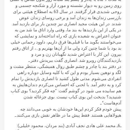
روی زمین رو به دیوار نشسته و مورد آزار و شکنجه جسمی و
روحی شدیدی قرار گرفتند. در سال 63 به اصطلاح هیئتی برای
بازرسی زندان‌ها به زندان آمد و برخی روسای زندان عوض
شدند. در این هیئت مجید انصاری نیز چندین بار برای بازدید آمد.
در یکی از این بازدیدها به بند ما، وقتی وارد اتاق ما شد من به
عنوان اعتراض به شعبده بازی که راه انداخته‌اند و نمایشی که
می‌خواستند بگوید ما با قبلی‌ها فرق داریم، داوود رحمانی خیلی
بد بود با شما چنین کرد ولی ما از آن‌ها بهتریم و…، از اتاق رفتم
بیرون. این کار با اعتراض شدید نگهبانان زن و مرد و
بازدیدکنندگان روبرو شد. انصاری گفت ببریدش دفتر.ـ
در دفتر بند با چادر و چشم طبق روال همیشگی، منتظر مشت و
لگد و توهین بسیار بودم و این که با کلیه وسایل دوباره راهی
انفرادی می‌شوم. مدتی طول کشید تا انصاری بازدیدش را تمام
کرد و به دفتر آمد. با لحنی که احساس می‌کردم دندان‌هایش به
هم سابیده می شود در گوشم گفت: “چه فکر کردید؟ بوی کباب
شنیدید؟ بدبخت این بوی کباب نیست. بوی جزغاله شدن
آدم‌هاست”.ـ
پیش خودم فکر کردم این‌ها خودشان به خوبی می‌دانند چه
هیولاهایی هستند. فقط پیش ما در ظاهر نقش بازی می‌کنند.ـ
ـ6ـ محمد علی هادی نجف آبادی (بند مردان، محمود خلیلی):