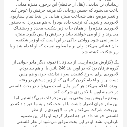
زندانبان تن ندادند… (نقل از حافظه) این برخورد منیژه هدایی
باعث می‌شود که حسین روحانی یک مرتبه حرفش را عوض کند
و تغییر موضع دهد. شجاعت منیژه هدایی در اینجا تمام سناریوی
لاجوردی و شویی که ترتیب داده بود را به هم می‌ریزد. به دستور
لاجوردی منیژه را از همان جا به زیر شکنجه مجدد و وحشتناک
می‌برند و از او می خواهند بیاید و حرفش را پس بگیرد. منیژه
حاضر نمی شود. روایتی حاکی بر این است که او زیر شکنجه
جان فشانی می‌کند. ولی بر ما معلوم نیست که او اعدام شد و یا
زیر شکنجه کشته شد.ـ
ـ2ـ (گزارش مژده ارسی از بند زنان) نمونه دیگر مادر جوانی از
گروه فرقان بود که در اوین بند 246 پائین با او هم بند بودم.
لاجوردی برای به رخ کشیدن سواد نداشته خود، و هم چنین
دست چین و اعدام کردن کسانی که از زیر دستش در رفته
بودند، اعلام می‌کند هر کس مایل است می‌تواند در بحث فلسفی
در حسینه اوین با لاجوردی شرکت کند.
موضع ما روشن بود. وقعی به این مزخرفات نمی‌گذاشتیم. اما
این مادر جوان اصرار داشت با او بحث کند و به ما خبر داد که در
این بحث شرکت می‌کند و جواب لاجوردی را از نظر
فلسفی خواهد داد. هر چه اصرار کردیم او را از این تصمیم
بازداریم، نشد. او در این بحث موفق می‌شود از نظر فلسفی