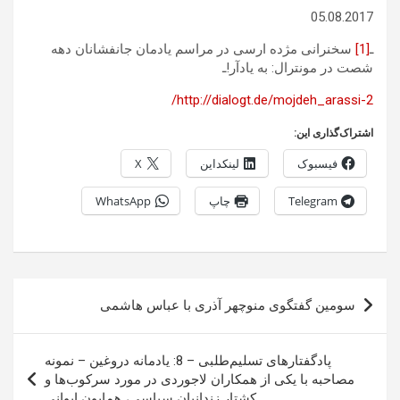
05.08.2017
ـ
[1]
سخنرانی مژده ارسی در مراسم یادمان جانفشانان دهه
شصت در مونترال: به یادآر!ـ
http://dialogt.de/mojdeh_arassi-2/
اشتراک‌گذاری این:
فیسبوک
لینکداین
X
Telegram
چاپ
WhatsApp
راهبری
سومين گفتگوى منوچهر آذرى با عباس هاشمى
نوشته
پادگفتارهای تسلیم‌طلبی – 8: یادمانه دروغین – نمونه
مصاحبه با یکی از همکاران لاجوردی در مورد سرکوب‌ها و
کشتار زندانیان سیاسی، همایون ایوانی