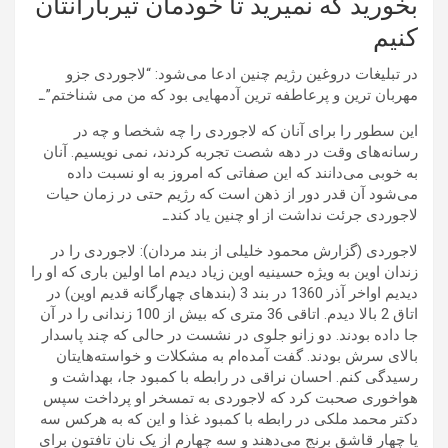
بخورید که نمیرید تا خودمان تیربارانتان
کنیم
در تبلیغات دروغین رژیم چنین ادعا می‌شود: “لاجوردی جزو
مهربان ترین و پرعاطفه ترین آدمهایی بود که من می شناختم”.ـ
این سطور را برای آنان که لاجوردی را چه شخصا و چه در
رسانه‌های وقت در دهه شصت تجربه کردند، نمی نویسیم. آنان
به خوبی می‌دانند که این صفاتی که امروز به او نسبت داده
می‌شود آن قدر دور از ذهن است که رژیم حتی در زمان حیات
لاجوردی جرئت نداشت از او چنین یاد کند.ـ
لاجوردی (گزارش محمود خلیلی از بند مردان): لاجوردی را در
زندان اوین به ویژه حسینیه اوین زیاد دیدم اما اولین باری که او را
دیدیم اواخر آذر 1360 در بند 3 (بندهای چهارگانه قدیم اوین) در
اتاق 2 بالا دیدم. اتاقی 36 متری که بیش از 100 زندانی را در آن
جا داده بودند. دو زانو جلوی در نشست در حالی که چند پاسدار
بالای سرش بودند. گفت آمده‌ام به مشکلات و خواسته‌هایتان
رسیدگی کنم. احسان نراقی در رابطه با کمبود جا، بهداشت و
هواخوری صحبت کرد که لاجوردی به تمسخر او پرداخت سپس
دکتر محمد ملکی در رابطه با کمبود غذا و این که به هرکس سه
یا چهار قاشق برنج می‌دهند و سه چهارم از یک نان تافتون برای