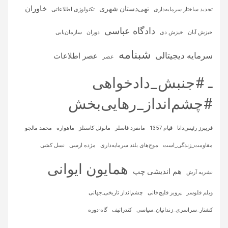
خاوران
تهی‌دستان شهری
تجدید ساختار سرمایه‌داری
تکنولوژی اطلاعاتی
دادگاه عباسی
خیزش آبان
خیزش دی
دوران
سازمان‌یابی
شبنامه
سرمایه‌ دیجیتالی
عصر اطلاعات
عصر
ـ #جنبش_دادخواهی
#چشم‌انداز_رهایی‌بخش
فریبرز رئیس‌دانا
قیام 1357
مانفرد فاسلر
مانوئل کاستلز
ماهواره‌
محمد مالجو
مقاومت_زندگی_است
موج‌های بلند سرمایه‌داری
مژده ارسی
نسل کشی
همایون ایوانی
هم اندیشی چپ
نشریه آرش
ویلم فلوسر
پرویز قلیچ‌خانی
چشم‌انداز تاریخی‌ـ‌جهانی
کشتار_سراسری_زندانیان_سیاسی
کندراتیف
گاه-دوره