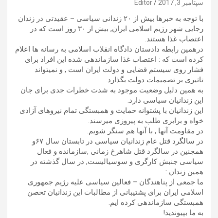
سپتامبر 3, 2017
Editor
با توجه به خبرها بیش از ۲۰ زندانی سیاسی – عقیدتی در زندان
رجایی شهر رژیم اسلامی ایران, بیش از ۳۰ روز است که در
اعتصاب غذا هستند.
درهمین رابطه دادستان دادگاه انقلاب اسلامی به رسانه ها اعلام
کرده است که : اعتصاب غذا سازماندهی شده این افراد برای
فشار روی سیستم قضایی و دولت ایران است , و نمیتواند
تاثیری بر تصمیمات دولت بگذارد.
به همین دلیل وضعیت موجود به شدت خطرات جدی برای جان
این زندانیان سیاسی دارد.
این زندانیان با پشتوانه حمایت و همبستگی تمام نیروهای آزادی
خواه و برابری طلب به پیروزی میرسند.
در مقاومت آنها , با آنها هم سنگر شویم.
در سالگرد قتل عام زندانیان سیاسی در تابستان سال ۶۷و
همچنین در سالگرد قتل شاهرخ زمانی ,سازمانده و فعال
سیاسی جنبش کارگری و سوسیالیست, در سال گذشته در
همین زندان :
ما جمعی از پناهندگان – فعالین سیاسی علیه رژیم جمهوری
اسلامی ایران برای پشتیبانی از مطالبات این زندانیان تحصن
همبستگی سازماندهی کرده ایم.
به ما بپیوندید!