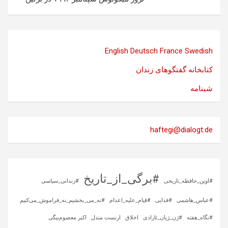
English
Deutsch
France
Swedish
کتابخانه گفتگوهای زندان
شبنامه
haftegi@dialogt.de
#برگی_از_تاریخ
#اوین_حافظه_تاریخی
#زندانی_سیاسی
#عباس_هاشمی
#فدایی
#قیام_علیه_اعدام
#نه_می_بخشیم_نه_فراموش_می‌کنیم
#نگاه_هفته
#ژن_ژیان_ئازادی
اخلاق
ارنست مندل
اکبر معصوم‌بیگی