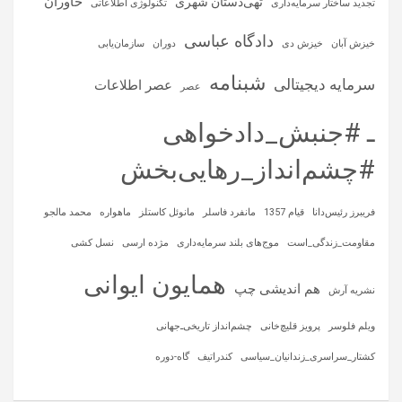
خاوران
تهی‌دستان شهری
تجدید ساختار سرمایه‌داری
تکنولوژی اطلاعاتی
دادگاه عباسی
خیزش آبان
خیزش دی
دوران
سازمان‌یابی
شبنامه
سرمایه‌ دیجیتالی
عصر اطلاعات
عصر
ـ #جنبش_دادخواهی
#چشم‌انداز_رهایی‌بخش
فریبرز رئیس‌دانا
قیام 1357
مانفرد فاسلر
مانوئل کاستلز
ماهواره‌
محمد مالجو
مقاومت_زندگی_است
موج‌های بلند سرمایه‌داری
مژده ارسی
نسل کشی
همایون ایوانی
هم اندیشی چپ
نشریه آرش
ویلم فلوسر
پرویز قلیچ‌خانی
چشم‌انداز تاریخی‌ـ‌جهانی
کشتار_سراسری_زندانیان_سیاسی
کندراتیف
گاه-دوره