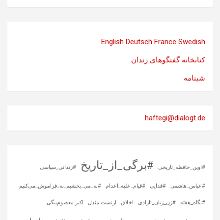
English
Deutsch
France
Swedish
کتابخانه گفتگوهای زندان
شبنامه
haftegi@dialogt.de
#برگی_از_تاریخ
#اوین_حافظه_تاریخی
#زندانی_سیاسی
#عباس_هاشمی
#فدایی
#قیام_علیه_اعدام
#نه_می_بخشیم_نه_فراموش_می‌کنیم
#نگاه_هفته
#ژن_ژیان_ئازادی
اخلاق
ارنست مندل
اکبر معصوم‌بیگی