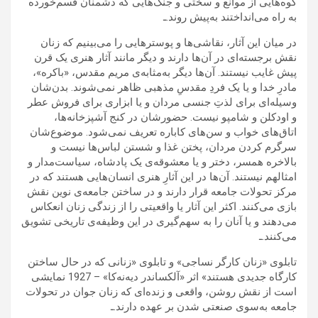
کوه‌هایی از موانع و سختی‌ و جنگ‌هایی که دشمنان قسم‌خورده
به راه می‌انداختند به‌پیش روند.ـ
در میان این آثار، نقاشی‌ها و پوسترهایی را می‌بینیم که زنان
نقش برجسته‌ای در آن‌ها دارند و دیگر مانند آثار هنری یک قرن
پیش غایب نیستند. آن‌ها دیگر به‌مثابه‌ی مریم مقدس، «باکره»،
مادرِ خدا و یا یک فردِ مقدسِ مذهبی ظاهر نمی‌شوند. بدن‌شان
وسیله‌ای برای لذتِ جنسی مردان و یا ابزاری برای فروش عطر
و اودکلن و شامپو نیست. حضورشان در کنج آشپزخانه‌ها،
اتاق‌های خواب و سن‌های کاباره تعریف نمی‌شود. موضوع‌شان
سرگرم کردن مردان، پختن غذا و شستن لباس‌ها نیست و
بالاخره همسر، دختر و یا معشوقه‌ی یک پادشاه، سیاست‌مدار و
امثالهم نیستند. آن‌ها در این آثارِ هنری انسان‌هایی‌ هستند که در
مرکز تحولات جامعه قرار دارند و در ساختن جامعه‌ی نوین نقش
بازی می‌کنند. اکثر این آثار یا واقعیتی را از زندگی زنان انعکاس
می‌دهند و یا آنان را به سهم‌گیری در این وظیفه‌ی تاریخی تشویق
می‌کنند.ـ
تابلوی «زنان کارگر نساجی» و تابلوی «زنانی که در حال ساختن
کارگاه جدیدی هستند» اثر «آلکساندر دیه‌نه‌کا» – 1927 نمایشی
است از نقش روشن، واقعی و زنده‌ای که زنان جوان در تحولات
جامعه به‌سوی صنعتی شدن بر عهده ‌دارند.ـ