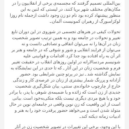
بین‌المللی تصمیم گرفتند که مجسمه‌ی برخی از انقلابیون را در
مکان‌های مختلف شهر برپا کنند، در لیستی که لنین به این
منظور پیشنهاد کرده بود نام دو زن وجود داشت ازجمله نام روزا
لوکزامبورگ از رهبران کمونیست‌ آلمان.ـ
تحولات کیفی در هنرهای تجسمی در شوروی در این دوران تابع
تغییر و تحولات در جامعه بود و به همین ترتیب تصویر شخصیت
زنان در آن‌ها را نه می‌توان اتفاقی و تصادفی دانست و نه
می‌توان از فرایند انقلابی و شور و شوقی که در جامعه و هنر بر
اثر آن به راه افتاده بود جدا کرد. اقدامات و قوانینی علیه
شونیسم مردسالارانه در اولین روزهای انقلاب در حقیقت تغییر
فرم و شخصیت زنان در این آثار ـ که تا حدی در این نمایشگاه به
نمایش گذاشته شد ـ نیز در پرتو چنین شرایطی بود. حضور
آزادانه و پررنگ شمار بیشتری از زنان در عرصه‌ی کار و زندگی
خارج از چارچوب خانواده‌ی سنتی، بیان شکل‌گیری شخصیت
جدیدی از زن است که زائده و یا ضمیمه‌ی شوهر، یا پدر، یا برادر
خود و یا هیچ مردی دیگری نیست بلکه متکی‌به‌خود است. بیانی
است از این واقعیت که زنِ نوین واقعی در جامعه‌ای نوین در حال
متولد شدن است و می‌خواهد حضور پرقدرت خود را به هنر و
ادبیات زمانه دیکته کند.ـ
با این وجود، برخی این تغییرات در تصویرِ شخصیت زن در آثار