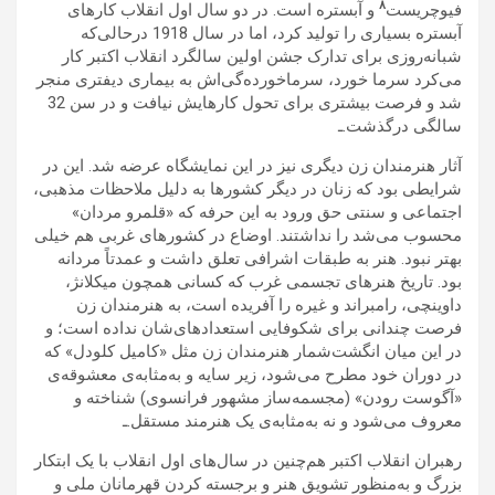
۸
فیوچریست
و آبستره است. در دو سال اول انقلاب کارهای
آبستره بسیاری را تولید کرد، اما در سال 1918 درحالی‌که
شبانه‌روزی برای تدارک جشن اولین سالگرد انقلاب اکتبر کار
می‌کرد سرما خورد، سرماخورده‌گی‌اش به بیماری دیفتری منجر
شد و فرصت بیشتری برای تحول کارهایش نیافت و در سن 32
سالگی درگذشت.ـ
آثار هنرمندان زن دیگری نیز در این نمایشگاه عرضه شد. این در
شرایطی بود که زنان در دیگر کشورها به دلیل ملاحظات مذهبی،
اجتماعی و سنتی حق ورود به این حرفه که «قلمرو مردان»
محسوب می‌شد را نداشتند. اوضاع در کشورهای غربی هم خیلی
بهتر نبود. هنر به طبقات اشرافی تعلق داشت و عمدتاً مردانه
بود. تاریخ هنرهای تجسمی غرب که کسانی همچون میکلانژ،
داوینچی، رامبراند و غیره را آفریده است، به هنرمندان زن
فرصت چندانی برای شکوفایی استعدادهای‌شان نداده است؛ و
در این میان انگشت‌شمار هنرمندان زن مثل «کامیل کلودل» که
در دوران خود مطرح می‌شود، زیر سایه و به‌مثابه‌ی معشوقه‌ی
«آگوست رودن» (مجسمه‌ساز مشهور فرانسوی) شناخته و
معروف می‌شود و نه به‌مثابه‌ی یک هنرمند مستقل.ـ
رهبران انقلاب اکتبر هم‌چنین در سال‌های اول انقلاب با یک ابتکار
بزرگ و به‌منظور تشویق هنر و برجسته کردن قهرمانان ملی و