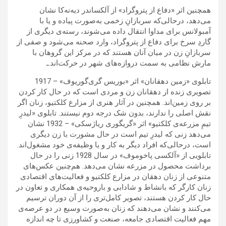
همچنین اثر «دفاع از پتروگراد» از آلکساندر دیه‌نه‌کا نشان
می‌دهد، درحالی‌که سربازانِ زخمی به‌صورت پیاده و یا با
آمبولانس برای مداوا انتقال داده می‌شوند، رسته‌ی دیگری از
گاردِ سرخ برای دفاع از پتروگراد، وارد صحنه می‌شود و صفی از
سربازانِ زن در میان آنان هستند که در مرکز این گروهان با
مارش نظامی به سمت دروازه‌های شهر در حرکت‌اند.ـ
تابلوی «زمین دهقانان» اثر «بوریس گری‌گوریوف» – 1917
تصویری زنده از دهقانان زن و مردی است که در حال کار کردن
بر روی زمین‌اند. همچنین در آثار هنری از مزارع کلکتیو، زنان اگر
نقش اصلی را ندارند، بدون شک درجه دوم نیستند. تابلوی «لیدرِ
تیمِ مزرعه‌ی کلکتیو» اثر «گریگوری ریاژسکی» – 1932 نشان
می‌دهد زنی که لیدرِ تیم است در حال مشورت با زن دیگری
است، درحالی‌که افراد دیگر به کار و یا وظیفه‌ی خود مشغول‌اند.
تابلویی از «آلکسی پاخوموف» در سال 1928 زنی را در حال
برداشت محصول در مزرعه نشان می‌دهد. هم‌چنین عکس‌های
متنوعی از زنان دهقان در مزارع کلکتیو و فعالیت‌های اقتصادی
زنان کارگر که بانشاط و شادابی و باروحیه‌ی همکاری و تعاون در
حال کار کردن هستند، تصویر کامل‌تری را از آن دوران ترسیم
می‌کنند و نشان می‌دهند که زنان به‌صورت وسیع در دو عرصه‌ی
مهم فعالیت اقتصادی جامعه، صنعت و کشاورزی تا چه اندازه