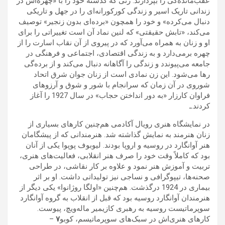
عقب‌مانده‌گی را بپردازند. زنی که گذشته خود را با «چهره‌اش در
زندانی تاریک اسیر و زندگی کورکورانه‌ای را در جهل و تاریکی
دنبال می‌کرده» و خود را همچون «برده‌ای بدون زنجیر» توصیف
می‌کند، «تابش حقیقتی» که لنین نماد آن است تغییراتی را برای
او و زنان به همراه می‌آورد که در پیروی از آن نقاب اسارت را از
چهره برمی‌دارد و به زندگی اقتصادی، اجتماعی و فرهنگی در
جامعه می‌پیوندد و زندگی را آگاهانه دنبال می‌کند و از برده‌گی
رها می‌شود. این زن نمادی است از زنان جوان شرق اتحاد
شوروی در آن زمان که سرانجام با شور و شوق و آرزوهای
فراوان کارزار «به دور انداختن حجاب» در سال 1927 را آغاز
کردند.ـ
در نمایشگاه هنری رویال آکادمی هم‌چنین کارهای بسیاری از
زنان هنرمند به نمایش گذاشته شد. هنرمندانی که از پیشگامان
هنر آوانگارد در روسیه و اروپا بودند. لیوبوف پوپوا یکی از آنان
بود که کاملاً وقت خود را صرف هنر انقلابی، فعالیت‌های هنری،
تربیت و آموزش هنر نمود و علاوه بر کار نقاشی، در طراحی
صحنه‌ها، تیپوگرافی و نساجی نیز تولیداتی داشت. او بر اثر
بیماری در 1924 درگذشت. هم‌چنین «اولگا روژانوا» یکی دیگر از
هنرمندان آوانگارد روسیه بود که قبل از انقلاب به گروه آوانگارد
سوپرماتیست روسیه به رهبری کازیمیر ماله‌ویچ، پیوست.
کارهای هنری‌اش در سبک‌های سوپرماتیسم، کوبو
۷
–