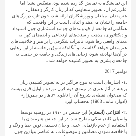
این نمایشگاه به نمایش گذارده شده بود، منعکس نشد؛ اما
علی‌رغم آن، تصویر متفاوتی که از زنان کارگر و دهقان،
هنرمندان، مبلغان و ورزشکاران ارائه شد، خون تازه‌‌ در رگ‌های
جامعه را نشان می‌دهد و اثباتی است بر این واقعیت که
هنگامی‌که جامعه از قیدوبندهای جوامع استثماری چون استبداد
و دیکتاتوری، مذهب و سنت‌های ارتجاعی و ایده‌های کهن به
معنای واقعی رها شود، تأثیرات شگرفی را بر هنر و خلاقیت‌های
هنرمندان خواهد گذاشت؛ و آنگاه‌که شوق برخاسته از این رهایی
در آن‌ها نهادینه شود، زیبایی‌های زندگی و جامعه در خدمت به
جامعه‌ی بشری به تصویر کشیده خواهد شد.ـ
نوامبر 2017
ـ۱- اشاره‌ای است به موج فراگیر در به تصویر کشیدن زنان
برهنه در آثار هنری در نیمه‌ی دوم قرن نوزده و اوایل قرن بیست
که می‌توان نقطه‌ی شروع آن را تابلوی «ناهار در چمن‌زار»
(ادوارد مانه ـ 1863) به‌حساب آورد.
ـ۲-
انتزاعی (آبستره)
این جنبش در ۱۹۱۰ در روسیه توسط
واسیلی کاندینسکی مطرح شد. در این جنبش هنرمندان با
استفاده از عدم بازنمایی عینی و بیان تجسمی نوین خط و رنگ و
با خلاصه نمودن مضامین و موضوعات، به عناصر بنیادین چون