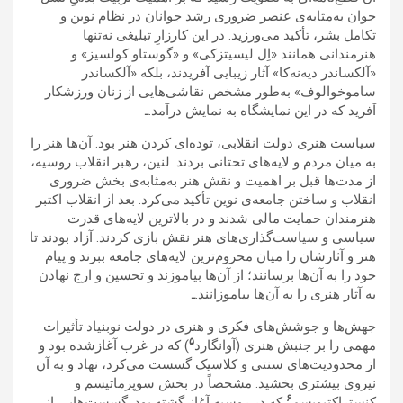
جوان به‌مثابه‌ی عنصر ضروری رشد جوانان در نظام نوین و
تکامل بشر، تأکید می‌ورزید. در این کارزارِ تبلیغی نه‌تنها
هنرمندانی همانند «اِل لیسیتزکی» و «گوستاو کولسیز» و
«آلکساندر دیه‌نه‌کا» آثار زیبایی آفریدند، بلکه «آلکساندر
ساموخوالوف» به‌طور مشخص نقاشی‌هایی از زنان ورزشکار
آفرید که در این نمایشگاه به نمایش درآمد.ـ
سیاست هنری دولت انقلابی، توده‌ای کردن هنر بود. آن‌ها هنر را
به میان مردم و لایه‌های تحتانی بردند. لنین، رهبر انقلاب روسیه،
از مدت‌ها قبل بر اهمیت و نقش هنر به‌مثابه‌ی بخش ضروری
انقلاب و ساختن جامعه‌ی نوین تأکید می‌کرد. بعد از انقلاب اکتبر
هنرمندان حمایت مالی شدند و در بالاترین لایه‌های قدرت
سیاسی و سیاست‌گذاری‌های هنر نقش بازی کردند. آزاد بودند تا
هنر و آثارشان را میان محروم‌ترین لایه‌های جامعه ببرند و پیام
خود را به آن‌ها برسانند؛ از آن‌ها بیاموزند و تحسین و ارج نهادن
به آثار هنری را به آن‌ها بیاموزانند.ـ
جهش‌ها و جوشش‌های فکری و هنری در دولت نوبنیاد تأثیرات
۵
مهمی را بر جنبش هنری (آوانگارد
) که در غرب آغازشده بود و
از محدودیت‌های سنتی و کلاسیک گسست می‌کرد، نهاد و به آن
نیروی بیشتری بخشید. مشخصاً در بخش سوپرماتیسم و
۶
کنستراکتیویسم
که در روسیه آغاز گشته بود. گسست‌هایی از