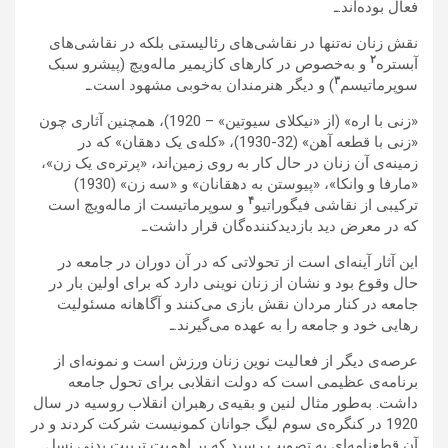
فعال بوده‌اند.ـ
نقش زنان نه‌تنها در نقاشی‌های رئالیستی بلکه در نقاشی‌های
۲
آبستره
و به‌خصوص در کارهای کازیمیر ماله‌ویچ (پیشرو سبک
۳
سوپر‌ماتیسم
) و دیگر هنرمندان به‌خوبی مشهود است.ـ
«زنی با اره» (از «نیکلای سیوتین» – 1920)، همچنین آثاری چون
«زنی با قطعه آهن» (32-1930)، «کله‌ی یک دهقان» که در
زمینه‌ی آن زنان در حال کار به روی زمین‌اند، «پرتره‌ی یک زن»،
«مارفا و وانکا»، «پیوستن به دهقانان» و «سه زن» (1930)
۴
ترکیبی از نقاشی فیگوراتیو
و سوپر‌ماتیست از ماله‌ویچ است
که در معرض دید بازدیدکننده‌گان قرار داشت.ـ
این آثار آینه‌ای است از تحولاتی که در آن دوران در جامعه در
حال وقوع بود و نشان از زنان نوینی دارد که برای اولین بار در
جامعه در کنار مردان نقش بازی می‌کنند و آگاهانه مسئولیت
رهایی خود و جامعه را به عهده می‌گیرند.ـ
عرصه‌ی دیگر از فعالیت نوین زنان ورزش است و نمونه‌ای از
برنامه‌ی عظیمی است که دولت انقلابی برای تحول جامعه
داشت. به‌طور مثال لنین و بقیه‌ی رهبران انقلاب روسیه در سال
1920 در کنگره‌ی سوم لیگ جوانان کمونیست شرکت کردند و در
آن قطع‌نامه‌ای به تصویب رسید که بر اهمیت تربیت ‌بدنیِ نسل