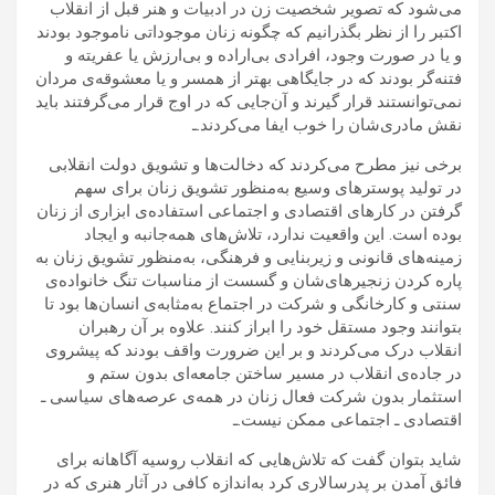
می‌شود که تصویر شخصیت زن در ادبیات و هنر قبل از انقلاب
اکتبر را از نظر بگذرانیم که چگونه زنان موجوداتی ناموجود بودند
و یا در صورت وجود، افرادی بی‌اراده و بی‌ارزش یا عفریته و
فتنه‌گر بودند که در جایگاهی بهتر از همسر و یا معشوقه‌ی مردان
نمی‌توانستند قرار گیرند و آن‌جایی که در اوج قرار می‌گرفتند باید
نقش مادری‌شان را خوب ایفا می‌کردند.ـ
برخی نیز مطرح می‌کردند که دخالت‌ها و تشویق دولت انقلابی
در تولید پوسترهای وسیع به‌منظور تشویق زنان برای سهم
گرفتن در کارهای اقتصادی و اجتماعی استفاده‌ی ابزاری از زنان
بوده است. این واقعیت ندارد، تلاش‌های همه‌جانبه و ایجاد
زمینه‌های قانونی و زیربنایی و فرهنگی، به‌منظور تشویق زنان به
پاره کردن زنجیرهای‌شان و گسست از مناسبات تنگ خانواده‌ی
سنتی و کارخانگی و شرکت در اجتماع به‌مثابه‌ی انسان‌ها بود تا
بتوانند وجود مستقل خود را ابراز کنند. علاوه بر آن رهبران
انقلاب درک می‌کردند و بر این ضرورت واقف بودند که پیشروی
در جاده‌ی انقلاب در مسیر ساختن جامعه‌ای بدون ستم و
استثمار بدون شرکت فعال زنان در همه‌ی عرصه‌های سیاسی ـ
اقتصادی ـ اجتماعی ممکن نیست.ـ
شاید بتوان گفت که تلاش‌هایی که انقلاب روسیه آگاهانه برای
فائق آمدن بر پدرسالاری کرد به‌اندازه کافی در آثار هنری که در