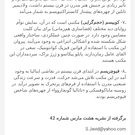
تأثیر زیادی بر جنبش هنر مدرن در قرن بیستم داشت، ولادیمیر
تاتلین از چهره‌های پیشتاز کانستراکتیویسم به شمار می‌آمد.
ـ۷-
کوبیسم (حجم‌گرایی)
مکتبی است که در آن، نمایش توأم
زوایای دید مختلف (فضاسازی هم‌زمانی) برای بیان کلیت
مضامین وجود دارد. در صورت چنین عملکردی، ساختار واقعی
شکل شکسته شده و اشکالی انتزاعی به وجود می‌آیند. پیروان
این مکتب با استفاده از قوانین فیزیک کوانتومیک، سعی در
القای عامل زمان‌دارند. پابلو پیکاسو و ژرژ براک، سردمداران این
مکتب هستند.
ـ۸-
فیوچریسم
در ابتدای قرن بیستم در نقاشی ایتالیا به وجود
آمد در این مکتب تلاش می‌شد حرکت، قدرت و سرعت زندگی
صنعتی مدرن با استفاده از فرم‌های پرتحرک به تصویر درآید. در
روسیه مایاکوفسکی و «ناتالیا گونچارووا» از چهره‌های شاخص
فیوچریسم بودند.
برگرفته از نشریه هشت مارس شماره 42
S.Javid@yahoo.com