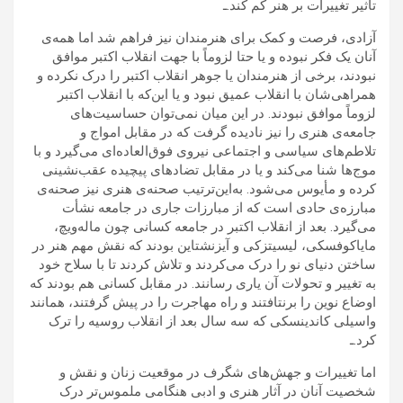
تأثیر تغییرات بر هنر کم کند.ـ
آزادی، فرصت و کمک برای هنرمندان نیز فراهم شد اما همه‌ی
آنان یک فکر نبوده و یا حتا لزوماً با جهت انقلاب اکتبر موافق
نبودند، برخی از هنرمندان یا جوهر انقلاب اکتبر را درک نکرده و
همراهی‌شان با انقلاب عمیق نبود و یا این‌که با انقلاب اکتبر
لزوماً موافق نبودند. در این میان نمی‌توان حساسیت‌های
جامعه‌ی هنری را نیز نادیده گرفت که در مقابل امواج و
تلاطم‌های سیاسی و اجتماعی نیروی فوق‌العاده‌ای می‌گیرد و با
موج‌ها شنا می‌کند و یا در مقابل تضادهای پیچیده عقب‌نشینی
کرده و مأیوس می‌شود. به‌این‌ترتیب صحنه‌ی هنری نیز صحنه‌ی
مبارزه‌ی حادی است که از مبارزات جاری در جامعه نشأت
می‌گیرد. بعد از انقلاب اکتبر در جامعه کسانی چون ماله‌ویچ،
مایاکوفسکی، لیسیتزکی و آیزنشتاین بودند که نقش مهم هنر در
ساختن دنیای نو را درک می‌کردند و تلاش کردند تا با سلاح خود
به تغییر و تحولات آن یاری رسانند. در مقابل کسانی هم بودند که
اوضاع نوین را برنتافتند و راه مهاجرت را در پیش گرفتند، همانند
واسیلی کاندینسکی که سه سال بعد از انقلاب روسیه را ترک
کرد.ـ
اما تغییرات و جهش‌های شگرف در موقعیت زنان و نقش و
شخصیت آنان در آثار هنری و ادبی هنگامی ملموس‌تر درک