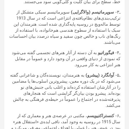
خط، سطح برای بیان کلیت و کلی‌گویی سود می‌جستند.
ـ۳-
سوپر‌ماتیسم (والاگرایی)
سوپرماتیسم سبکی متشکل از
ترکیب‌بندی‌های نظام‌یافته‌ی انتزاعی است که در سال 1913
توسط ماله‌ویچ در روسیه پایه‌گذاری شده است. هنرمندان این
سبک با استفاده از سطوح هندسی هم‌خانواده، با استفاده از
رنگ‌های ناب و خالص چون سفید و سیاه درصدد بیان احساسات
می‌باشند.
ـ۴-
فیگوراتیو
به آن دسته از آثار هنرهای تجسمی گفته می‌شود
که نمودی از دنیای واقعی در آن وجود دارد و عموماً در مقابل
هنر انتزاعی به کار می‌رود.
ـ۵-
آوانگارد
(پیشرو)
به هنرمندان، نویسنده‌گان و شاعرانی گفته
می‌شود که در یک دوره معین، پیشروترین اسلوب‌ها یا مضامین
را در آثارشان استفاده کرده‌اند و اغلب بانی جنبش‌های نو
بوده‌اند. پیشرو بودن بیان‌گر گرایشی است که هنجارهای
پذیرفته‌شده در اجتماع را عموماً در حیطه‌ی فرهنگی به چالش
می‌کشد.
ـ۶-
کنستراکتیویسم
، مکتبی در عرصه‌ی هنر و معماری که از
سال 1915 در روسیه به وجود آمد، نافی ایده‌ی «استقلال هنر»
بود. در عوض هنر را عملی با اهداف اجتماعی معرفی می‌کرد و