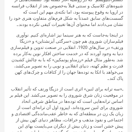
شیوه‌های کلاسیک و سنتی قبلاً به‌خصوص بعد از انقلاب فرانسه
در اروپا به وقوع پیوسته بود، اما نکته‌ی مهم این است که
گسست‌های سابق عمدتاً به شکل فرم‌های متفاوتِ هنری خود را
نشان می‌دادند اما محتوای آن‌ها تغییرات کیفی نکرده بودند.ـ
در اینجا به‌جاست که به هنر سینما نیز اشاره‌ای کنیم. نوآوری
فیلم‌سازان شوروی هم چون «سرگئی آیزنشتاین» و «دزیگا
ورتف» در سال‌های 1920، انقلابی در صنعت تدوین و فیلم‌سازی
دنیا به وجود آوردند که در خدمت ساختن افکار نوین به‌کار برده
شد. به‌طور مثال فیلم «رزمناو پوتمکین» که با به چالش کشیدن
قدرت و نظم کهنه، دنیای انقلابی و نویی را به تصویر می‌کشد،
می‌خواهد با اتکا به توده‌ها جهان را از کثافات و چرک‌های کهن
پاک کند.ـ
ـ«سه ترانه برای لنین» اثری است از دزیگا ورتف که تأثیر انقلاب
در موقعیت زنان شرق شوروی را به تصویر می‌کشد. این فیلم بر
اساس ترانه‌هایی است که توده‌ها در مناطق شرقی اتحاد
شوروی برای لنین سروده‌اند، اپیزود اول آن ترانه‌ای است از
زبان یک زن در منطقه‌ای که به خاطر عقب‌مانده‌گی اقتصادی و
اجتماعی و نفوذ مذهب و خرافات، مظاهر دنیای کهن بیش ‌از
پیش خشن است و زنان بیش از دیگران می‌بایست بهای این