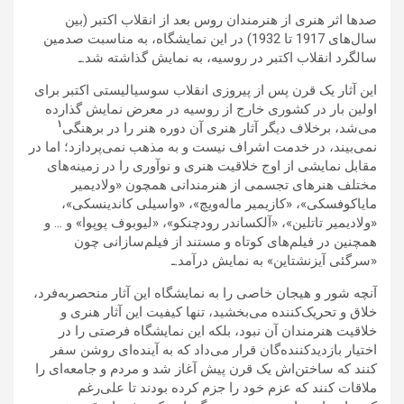
صدها اثر هنری از هنرمندان روس بعد از انقلاب اکتبر (بین
سال‌های 1917 تا 1932) در این نمایشگاه، به مناسبت صدمین
سالگرد انقلاب اکتبر در روسیه، به نمایش گذاشته شد.ـ
این آثار یک قرن پس از پیروزی انقلاب سوسیالیستی اکتبر برای
اولین بار در کشوری خارج از روسیه در معرض نمایش گذارده
۱
می‌شد، برخلاف دیگر آثار هنری آن دوره هنر را در برهنگی
نمی‌بیند، در خدمت اشراف نیست و به مذهب نمی‌پردازد؛ اما در
مقابل نمایشی از اوج خلاقیت هنری و نوآوری را در زمینه‌های
مختلف هنرهای تجسمی از هنرمندانی همچون «ولادیمیر
مایاکوفسکی»، «کازیمیر ماله‌ویچ»، «واسیلی کاندینسکی»،
«ولادیمیر تاتلین»، «آلکساندر رودچنکو»، «لیوبوف پوپوا» و … و
همچنین در فیلم‌های کوتاه و مستند از فیلم‌سازانی چون
«سرگئی آیزنشتاین» به نمایش درآمد.ـ
آنچه شور و هیجان خاصی را به نمایشگاه این آثار منحصربه‌فرد،
خلاق و تحریک‌کننده می‌بخشید، تنها کیفیت این آثار هنری و
خلاقیت هنرمندان آن نبود، بلکه این نمایشگاه فرصتی را در
اختیار بازدیدکننده‌گان قرار می‌داد که به آینده‌ای روشن سفر
کنند که ساختن‌اش یک قرن پیش آغاز شد و مردم و جامعه‌ای را
ملاقات کنند که عزم خود را جزم کرده بودند تا علی‌رغم