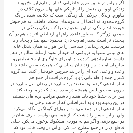
اگر بتوانم در همين مرور خاطراتي كه از او دارم اين نخ پيوند
زندگي او و اين جنبش را از تاريكي هاي نهان درون كلاف در
بياورم. زندگي چريكي يك زندگي است كه خلاصه شده در يگ
گروه محدود كه اعضا آن با پيوندهاي محكم عاطفي به هم جوش
خورده اند. زندگي در اين محدوديت با گستردگي زندگي در
جمعي بزرگتر كه به‌طور قاعده راههاي ارتباطي افراد باهم در آن
پيچيده تر است بسيار تفاوت دارد. محمود جمع صد و پنجاه و يا
دويست نفري زندانيان سياسي را در اهواز به همان شكل خانه
هاي تيمي منتها به دريافتي كه خود از نحوه ارتباط سالم در ذهن
داشت سازماندهي كرده بود. او براي جلوگيري از رخنه پليس و
سازمان امنيت بين زندانيان سياسي كه هميشه سعي داشتند با
وعده و وعيد، عده اي را در بند خبرچين خودشان كنند، يك گروه
كنترل جمع ( اطلاعاتي )‌ و يا گروه مراقبت از جمع هم
سازماندهي كرده بود. معتقد بود مبارزه در زندان مثل مبارزه در
بيرون است و پليس هميشه در صدد است كه در ما رخنه كند.
پس براي حفظ خود بايد هشيار باشيم. مراقب بچه هاي ضعيف
در اين زمينه بود و به اعتراضاتي كه از جانب برخي به
سازماندهي او در جمع مي‌شد از زواياي گوناگون نگاه مي‌كرد.
ولي او اين حسن را داشت كه از همه مي‌خواست حرف شان را
در جمع بزنند. و اگر هم به موردي مشكوك برخورد مي‌كرد خيلي
قاطع آن را در جمع مطرح مي كرد. و اين در وقت هائي بود كه