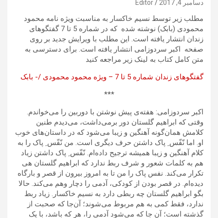
دسامبر 4, 2017
Editor
مطلب زیر توسط نسیم خاکسار به مناسبت ویژه نامه محمود
محمودی (بابک) نوشته شده که در شماره 5 تا 7 گفتگوهای
زندان انتشار یافته است. این مطلب با ویرایش جدید بر روی
صفحه اکبر سردوزامی انتشار یافته است. برای دسترسی به
متن کامل کتاب به لینک زیر مراجعه کنید
گفتگوهای زندان شماره 5 تا 7 – ویژه محمود محمودی /- بابک
***
اکبر سردوزامی: هفته‌ی پیش نوشتن با دوربین را می‌خواندم.
وقتی که ابراهیم گلستان دور برمی‌داشت، می‌دیدم طنین
کلامش همان‌گونه آهنگین و زیبا می‌شود که در داستان‌های خوب
او. اما نّفّس ِ پاک داشتن حرف دیگری است. من نّفّس ِ پاک را به
کلام آهنگین و زیبا همیشه ترجیح داده‌ام. نّفّس ِ پاک داشتن زیاد
هم به کلمات شعور و شرف ربط ندارد که ابراهیم گلستان هی
تکرار می‌کند. نفس پاک را من تا به امروز بیرون از قصر و بارگاه
دیده‌ام. در قصر بودن از کودکی، آدمی را دچار وهم می‌کند. حالا
بگو ابراهیم گلستان چه ربطی دارد به نسیم خاکسار. زیاد ربط
ندارد، فقط کمی به هم مربوط می‌شوند؛ آن‌جا که صحبت از
گذشته است؛ آن جا که می‌شود آدمی را، هر که باشد، با یک