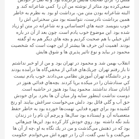
سعي‌كرده بود متاثر از نوشته من آن را كمي شاعرانه كند. و
البته شاعرانه بودن متن من، برداشت او بود. به نظرم به خاطر
همين برداشت نادرست، نتوانسته بود متن سخنراني اش را
خوب بنويسد. جنبه هاي احساساتي و نه شاعرانه در متن او زياد
شده بود. اين موضوع خوب يادم است. چون بعد از آن در باره
اش خيلي با هم صحبت كرديم و بچه هاي ديگر هم به او گفته
بودند. اهميت اين حرف ها بيشتر از اين جهت است كه شخصيت
محمود در بيايد و نوع تاثير پذيري ها و شوق هايش.
انقلاب بهمن شد. و محمود در تهران بود. و من از او خبر نداشتم
تا باز رفتم تهران. چريك‌هاي فدائي از مخفي‌گاه ها درآمده بودند
و در دانشگاه تهران آموزش نظامي مي‌دادند. خوب يادم نيست
كي ستادشان را در ميكده برپا كردند. بچه‌هاي فدائي هنوز در
آبادان ستاد نداشتند. محمود پيدا بود هنوز در حاشيه است.
دوست نداشت اينطور سايه وار ميان آن ها بخزد. براي خودش
حق آب و گلي قائل بود. دلش مي‌خواست سراغش بيايند. او رنج
كشيده بود براي چهره فدايي. تهمت‌ها خورده بود به خاطر حفظ
متعصبانه آن. و ايستاده بود سال‌ها. و پرچم آن نام را در زندان
بلند نگه داشته بود. روي خودش كار كرده بود. اين‌ها چيزهائي
بود كه در ذهنش مي‌گذشت و من در يك نگاه به او ،چه از آن ها
مي‌گفت و يا نمي گفت، آن را در چهره اش مي‌خواندم. حكومت