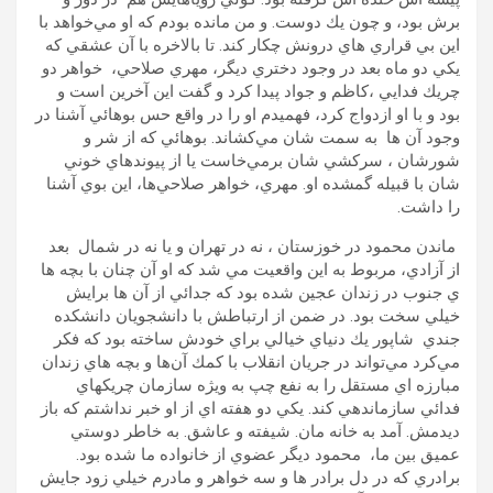
برش بود، و چون يك دوست. و من مانده بودم كه او مي‌خواهد با
اين بي قراري هاي درونش چكار كند. تا بالاخره با آن عشقي كه
يكي دو ماه بعد در وجود دختري ديگر، مهري صلاحي، خواهر دو
چريك فدايي ،كاظم و جواد پيدا كرد و گفت اين آخرين است و
بود و با او ازدواج كرد، فهميدم او را در واقع حس بوهائي آشنا در
وجود آن ها به سمت شان مي‌كشاند. بوهائي كه از شر و
شورشان ، سركشي شان برمي‌خاست يا از پيوندهاي خوني
شان با قبيله گمشده او. مهري،‌ خواهر صلاحي‌ها، اين بوي‌ آشنا
را داشت.
ماندن محمود در خوزستان ، نه در تهران و يا نه در شمال بعد
از آزادي، مربوط به اين واقعيت مي شد كه او آن چنان با بچه ها
ي جنوب در زندان عجين شده بود كه جدائي از آن ها برايش
خيلي سخت بود. در ضمن از ارتباطش با دانشجويان دانشكده
جندي شاپور يك دنياي خيالي براي خودش ساخته بود كه فكر
مي‌كرد مي‌تواند در جريان انقلاب با كمك آن‌ها و بچه هاي زندان
مبارزه اي مستقل را به نفع چپ به ويژه سازمان چريكهاي
فدائي سازماندهي كند. يكي دو هفته اي از او خبر نداشتم كه باز
ديدمش. آمد به خانه مان. شيفته و عاشق. به خاطر دوستي
عميق بين ما، محمود ديگر عضوي از خانواده ما شده بود.
برادري كه در دل برادر ها و سه خواهر و مادرم خيلي زود جايش