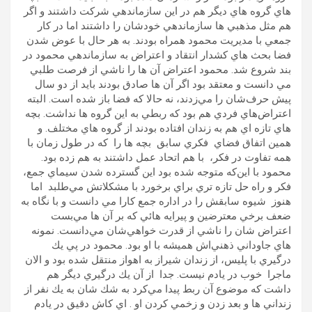
هاي گروه هاي ديگر هم در اين سازماندهي شركت داشتند و اگر
هم مثل مذهبي ها سازماندهي خودشان را داشتند اما در كار
جمعي با مديريت محمود همراه بودند. به هر حال با عوض شدن
فضا بحث هاي كشدار انتقاد و اعتراض به سازماندهي محمود در
بند شروع شد. محمود اعتراض آن ها را ناشي از فرصت طلبي
مي دانست و معتقد بود اگر آن ها صادق بودند بايد از دو سال
پيش حرف‌شان را مي‌زدند، نه حالا كه فضا باز شده است. البته
اعتراض‌هاي فردي هم بود كه ربطي به اين گروه ها نداشت. بچه
هاي تازه اي هم به زندان افتاده بودند از گروه هاي مختلف. و
همين اتفاق فضاي فكري سابق بچه ها را كه در طول زمان با
همه تفاوت در فكر، با هم اتحاد عمل داشتند به هم زده بود.
محمود با اين‌كه متوجه شده بود اين گسترده شدن سيماي جمع،
فكر و راه حل تازه تري براي برخورد با مشكلاتش مي‌طلبد اما
هنوز شيوه سابقش را در اداره جمع كارا مي دانست و با نگاه به
ضعف برخي معترضين و پيرايه هائي كه بر آن ها مي‌بست
اعتراض شان را ناشي از قدرت خواهي‌شان مي‌دانست. نمونه
هاي جاوداني ذهني‌اش هميشه با او بود. محمود در پي يك
درگيري با پليس، از زندان شيراز به اهواز منتقل شده بود و الان
ماجرا خوب در يادم نيست. جدا از آن يك درگيري ديگر هم
داشت كه موضوع آن ربط پيدا مي‌كرد به شك شان به يك نفر از
زنداني ها و بعد زدن و زخمي كردن او . اي كاش دقيق در يادم