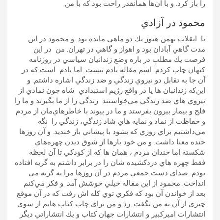
را باز كرد. و با آن‌ها همانقدر راحت بود كه با من.
محمود در آزادي
تا انقلاب بهمن هنوز يك دو ماهي مانده بود. و محمود در اين
مدت گاهي آبادان بود و اهواز و گاهي در تهران. من در اين
فرصت يك مطلب در باره وضع زندانيان سياسي در روزنامه
كيهان چاپ كردم. اسم مقاله يادم نيست. اما يادم است كه در
آن جا به تقابل دو نيروي زندگي و ضد زندگي اشاره داشتم. و
اين‌كه زندانبان ها يا در واقع رژيم استبدادي شاه چون نمادي از
نيروي هاي ضد زندگي مي‌خواستند زندگي را از ما بگيرند و ما را
فلج و بيمار بيرون بفرستد و ما در پيوند با خاطرهاي‌مان از مردم
و حفاظت از نماد و نمايه هاي شاد زندگي، زندگي را نگه
مي‌داشتيم براي روزي كه بشود با پيشاني باز خنديد. و آن روزها
خنده معنا داشت. و من خود بارها از شوق ديدن چهره‌هاي
شكسته اما خندان مردم ، همان ها كه از كودكي تا آن لحظه
فقط چهره هاي دردكشيده شان را در برابر داشتم به گريه افتاده
بودم. صداي دست جمعي مردم در آن روزها مرا به گريه مي
انداخت. محمود از اين مقاله خيلي خوشش آمد. و فكر مي‌كنم
بعد از خواندن آن بود كه فكري توي كله اش رفت كه در آن موقع
چيزي از آن به من نگفت. زد و من براي چاپ كتاب هايم از سوي
انتشارات اميركبير و انتشارات جهان كتاب و يك انتشاراتي ديگر