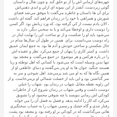
چهره‌هاي آرماني اش را از نو خلق كند. و چون نقال و داستان
گوئي زبردست، آنقدر از اين نمونه اي ازلي و ابدي ذهني‌اش
براي آن ها داستان و خاطره مي‌گفت تا موفق مي‌شد فضاي
شورش و همراهي با خود را در زندان فراهم كند. گفته اي داشت
، الان يادم نيست از كي گرفته بود، كه ورد زبانش بود: اگر كسي
را دوست داري و اوخطا مي‌كند و يا به سخني ديگر، دارد بد
مي‌شود بايد او را شكست و از نو ساخت. اين را نهايت ايثار در
راه دوست مي‌دانست. براي همين در طول آن سال‌ها مدام در
حال شكستن و ساختن خودش و آدم ها بود. به جمع ايمان عميق
داشت. و كمتر كاري را پنهان از جمع مي‌كرد. نظر و عقيده اش
را در باره هركس و هر موضوع در جمع مي‌گفت. و معتقد بود
تنها بدين وسيله است كه مي‌شود با كساني كه اهل توطئه و ريا
هستند جنگيد. جوان ها به او پدر مي‌گفتند و دنياي عاطفي او از
همين نگاه ها كه به او مي شد پرمي‌شد. اهل شوخي و سر به
سر گذاشتن بود و اين بايد از خصلت شمالي او برمي‌خاست. و از
اين زاويه نقطه مقابل شهاب در زندان بود. شهاب را خيلي
دوست داشت و وقتي شهاب در زندان شروع كرد از خاطرات
كودكي اش رماني بنويسد با چه شوقي محمود او را تشويق
مي‌كرد كه كار را ادامه بدهد. و فصل به فصل آن را مي خواند.
رفتار جدي و گاه خشك و رسمي شهاب را به حساب سختگيري
هائي مي‌گذاشت كه در كودكي بر او رفته بود. و معتقد بود پشت