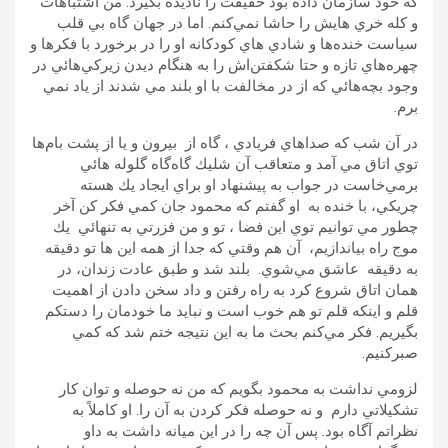
كه خود سازمان داده بود حقيقت را ناديده بگيرد. من اشتباهات
و كله خري هايش را حاشا نمي‌كنم. اما در جهان گاه بي قلب
سياست خنده‌ها و شادي هاي كودكانه او را در برخورد با فكرها و
چهره‌هاي تازه و حتا شكفتن‌اش را به هنگام ديدن زيركي‌هائي در
وجود بچه‌هائي كه از در مخالفت با او بلند مي شدند از ياد نمي
برم.
در آن شب كه صداهاي فريادي ، گاه از بيرون و يا از پشت بام‌ها
توي اتاق مي آمد و متعاقب آن شليك گاه‌گاه گلوله هائي
برمي‌خاست در جواب به پيشنهاد او براي ايجاد يك هسته
چريكي، با خنده به او گفتم كه محمود جان كمي فكر كن آخر
چطور مي توانيم توي اين فضا ، تو و من فزرتي به تنهائي يك
موج راه بياندازيم، آن هم وقتي كه جدا از همه اين ها تو دقيقه
به دقيقه عاشق مي‌شوي. بلند شد و طبق عادت زندان، در
همان اتاق شروع كرد به راه رفتن و داد سخن دادن از اهميت
قلم و اينكه قلم تو هم خوب است و نبايد ما خودمان را دستكم
بگيريم. فكر مي‌كنم بحث ما به اين نتيجه ختم شد كه كمي
صبركنيم.
لزومي نداشت به محمود بگويم كه من نه حوصله و توان كار
تشكيلاتي دارم و نه حوصله فكر كردن به آن را. او كاملاً به
نظراتم آگاه بود. پس آن چه را در اين ميانه داشت به داو