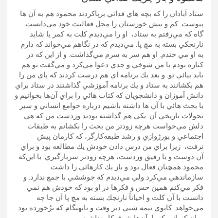
ستاد آبادان را كه بچه هاي فدائي برپاكردند محمود هم به آن ها
پيوست. كم و بيش خوزستان را محل فعاليت خود مي‌دانست.
گاه كه مي‌رفتم به ستاد، او را مي‌ديدم كلت به كمر يا شايد
نارنجكي بسته به مچ پا. مي‌ديدم كه در نگاهم مي‌خواند كه دارم
به او مي خندم. او هم سر به سرم مي‌گذاشت. و از اين كه در
كناره بودم با من شوخي و جدي دعوا مي‌كرد و مي‌گفت تو هم
بايد بيائي تو. و بعد يك برنامه اي هم درست كردند كه پاي من را
هم بكشانند به ستاد و يك برنامه آموزشي گذاشتند در ستاد براي
دانش آموزان و دانشجويان كه كتاب هائي را براي آن‌ها بخوانيم و
يا بحث هائي با آن ها داشته باشيم درباره جوامع انساني و سير
تحولات تاريخي آن. يكي هم گذاشته بودند وردست من كه هي
دلش مي‌خواست هرچه زودتر من بحث را بكشانم به طبقات
اجتماعي و بورژوازي و رشد طبقه‌كارگر، كه كارمان پيش
نرفت، زيرا براي من درس دادن خودش يك مطالعه بود و براي
آن دوست و يا رفيق وردست، هرچه زودتر سربازگيري. با اين‌كه
محمود همچنان فعال بود و باز يك كارهائي را داشت
سازماندهي مي‌كرد ولي مي‌ديدم كه جوششي با جمع ندارد. و
فكر مي‌كنم همين حس و فكرها در او بود كه خودش هم نمي
دانست با آن كلت و احياناً نارنجك بسته به مچ پا آن جا چه
مي‌خواهد. كابوي نيمه شبي دير وقت و نابهنگام كه برُخورده بود