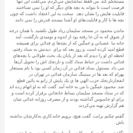
مستحكم كند. من فقط تماشايش مي‌كردم. مي‌گفت اين تنها
فرصت است تا بتواند به بچه هاي ديگر كه او را نمي شناختند
قابليت هايش را نشان دهد. سخت به اين اعتقاد داشت كه چون
بچه ها با كار و قابليت‌هاي او آشنا نيستند قدرش را نمي دانند.
ماندن محمود در مسجد سليمان زياد طول نكشيد. با همان درجه
از شوق كه به آن جا رفته بود از اندوه و نوميدي بازگشت. آمد
خانه ما. عصباني و غمگين كه از بچه‌ها ي فدائي براي هميشه
قطع اميد كرده است. و روز بعد كه براي ديدنش به ستاد رفتم،
لحظه اي او را ديدم كه بعد از پايان يك بحث طولاني با بچه‌هاي
فدائي داشت در حياط ستاد كلت و نارنجك اش را تحويل آن‌ها
مي داد. مسئول ستاد فدائي در آن زمان كسي بود با نام مستعار
بهرام كه بعد ها در ميتينگ سازمان فدائي در تهران در
انفجارنارنجك حزب الهي ها ي يك پايش از زانو به پائين قطع
شد. محمود غمگين با من به خانه آمد. گفت كه به او اتهام زده اند
كه در ستاد مسجد سليمان بساط خانخاني برقرار كرده است و
براي او جاسوس گذاشته بودند و از مصرف روزانه غذائي شان
هم گزارش تهيه مي‌كردند.
گفتم چكنم برايت. گفت هيچ، برويم خانه.كاري به‌كارشان نداشته
باش.