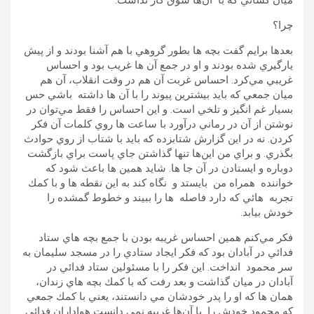
ميان كساني كه با آن‌ها شوق كار نداشت.
چرا؟
بعدها برايم گفت بچه ها بطور گروهي با هم آشنا بودند و از پيش
يارگيري شده بودند و او در جمع آن ها غريب بود و احساس
غريبي مي‌كرد. احساس غربت آن هم در وقت انقلاب، آن هم
ميان جمعي كه بايد بيشترين پيوند را با آن ها داشته باشي حس
بسيار غم انگيز و تلخي است. و اين احساس را فقط مي‌توان در
نوشتن از آن در رماني درآورد با ساعت ها روي كلمات آن فكر
كردن. نه در اين گزارش شتابزده كه بايد با شتاب از روي حوادث
بگذري. و براي من اين‌ها تنها گذاشتن جاي پاست براي بازگشت
دوباره و ايستادن در آن جا ها. شايد همين ها باعث شود كه
خواننده همراه من بايستد و نگاه كند به اين نقطه ها و با كمك
تجربه هائي كه دارد فاصله ها را ببيند و خطوط گمشده را
خودش بيابد.
فكر مي‌كنم همين احساس غريبه بودن با جمع بچه هاي ستاد
فدائي در آبادان بود كه فكر ايجاد ستادي را در مسجد سليمان به
سر محمود انداخت. اين فكر را با مسئولين ستاد فدائي در
آبادان در ميان گذاشت و بعد رفت كه با كمك بچه هاي زندان،
همان ها كه او را پدر خودشان مي دانستند، يعني با كمك جمعي
كه محمود خودش را با آن‌ها غريبه نمي دانست هواداران فدائي