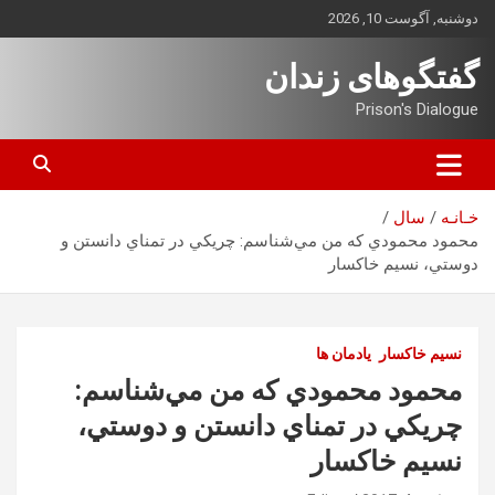
ه
دوشنبه, آگوست 10, 2026
حتوا
روید
گفتگوهای زندان
Prison's Dialogue
خـانـه
سال
محمود محمودي كه من مي‌شناسم: چريكي در تمناي دانستن و
دوستي، نسیم خاکسار
نسیم خاکسار
یادمان ها
محمود محمودي كه من مي‌شناسم:
چريكي در تمناي دانستن و دوستي،
نسیم خاکسار