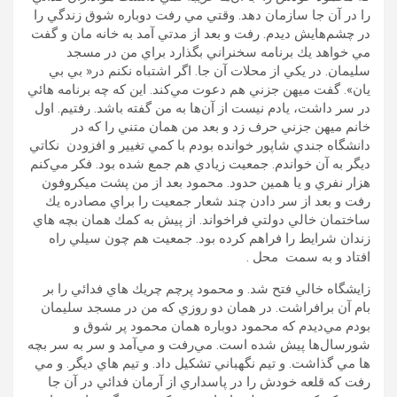
را در آن جا سازمان دهد. وقتي مي رفت دوباره شوق زندگي را
در چشم‌هايش ديدم. رفت و بعد از مدتي آمد به خانه مان و گفت
مي خواهد يك برنامه سخنراني بگذارد براي من در مسجد
سليمان. در يكي از محلات آن جا. اگر اشتباه نكنم در« بي بي
يان». گفت ميهن جزني هم دعوت مي‌كند. اين كه چه برنامه هائي
در سر داشت، يادم نيست از آن‌ها به من گفته باشد. رفتيم. اول
خانم ميهن جزني حرف زد و بعد من همان متني را كه در
دانشگاه جندي شاپور خوانده بودم با كمي تغيير و افزودن نكاتي
ديگر به آن خواندم. جمعيت زيادي هم جمع شده بود. فكر مي‌كنم
هزار نفري و يا همين حدود. محمود بعد از من پشت ميكروفون
رفت و بعد از سر دادن چند شعار جمعيت را براي مصادره يك
ساختمان خالي دولتي فراخواند. از پيش به كمك همان بچه هاي
زندان شرايط را فراهم كرده بود. جمعيت هم چون سيلي راه
افتاد و به سمت محل .
زايشگاه خالي فتح شد. و محمود پرچم چريك هاي فدائي را بر
بام آن برافراشت. در همان دو روزي كه من در مسجد سليمان
بودم مي‌ديدم كه محمود دوباره همان محمود پر شوق و
شورسال‌ها پيش شده است. مي‌رفت و مي‌آمد و سر به سر بچه
ها مي گذاشت. و تيم نگهباني تشكيل داد. و تيم هاي ديگر. و مي
رفت كه قلعه خودش را در پاسداري از آرمان فدائي در آن جا