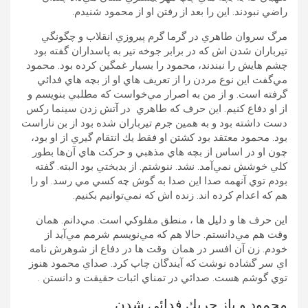
راضي نبودند. اين را بعد از رفتن او از محمود شنيدم.
مرگ سروان طاهري در گرما گرم پيروزي انقلاب و چگونگي
تيرباران شدن اش كه در برابر جوخه تير به پاسداران گفته بود
چشم هايش را نبندند، محمود را بسيار غمگين كرده بود. محمود
مي‌گفت اين نوع مردن را از تعريف هاي او از بچه هاي فدائي
گرفته است. و از من به اصرار مي‌خواست كه مطلبي بنويسم و
از او دفاع كنيم. اين حرف كه طاهري در آتش زدن سينما ركس
دست داشته بود و به همين جرم تيرباران شده بود از بن ناراست
بود. محمود معتقد بود كشتن او فقط يك انتقام گيري از او بود،
چون او در اساس از بچه هاي مذهبي و حركت هاي آن‌ها بطور
كلي خوشش نمي‌آمد. نشد. ننوشتم. از بدبختي بود البته. گفته
بودم توي آنهمه صدا اين صدا به گوش چه كسي مي رسد. او را
هم كه اعدام كرده اند. زنده اش كه نمي‌توانيم بكنيم.
اين حرف ها و دليل ها ، منطق مفلوكي است. مي‌دانم. همان
وقت هم مي‌دانستم. حالا هم كه مي‌نويسم شرمم مي‌آيد از
خودم. زن آن افسر در همان وقت ها در دفاع از شوهرش نامه
اي سر گشاده نوشت كه آيندگان چاپ كرد. صداي محمود هنوز
توي گوشم هست. صدائي در تمناي اثبات حقيقت و دانستن .
محمود و باز چريك فدائي شدن