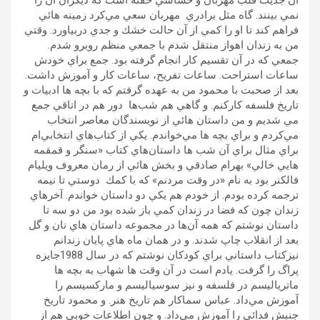
آن جديت قلب مهربان و حساسي خفته است كه ديگران آن را
نمي بينند. گاه مثل برادري مهربان سعي مي‌كرد زمينه هائي
فراهم كند تا او را كمي از آن حالت خشك و جدي دربياورد. وقتي
من به زندان اهواز منتقل شدم با جمعي منظم روبرو شدم.
جمعي كه در آن تقسيم كار انجام گرفته بود. جمع براي خودش
ساعات استراحت. ساعات تفريح، ساعات كار و آموزش داشت.
بعد از صحبت با محمود من به عهده گرفتم كه با بچه ها ادبيات و
تاريخ فلسفه كاركنم. و گاهي هم شب‌ها دور هم در اتاقي جمع
مي شديم و من داستان هائي از نويسندگان معاصر انتخاب
مي‌كردم و براي بچه ها مي‌خواندم. يكي از كتاب‌هاي انتخابي‌ام
براي مثال براي آن شب ها داستان‌هاي كتاب «سنگر و قمقمه
هايي خالي» بهرام صادقي و بخش هائي از رمان معروف ويليام
فالكنر بود به نام «در وقت مردنم» كه با كمك دوستي تا نيمه
ترجمه كرده بودم. از خودم هم يكي دو داستان خواندم. آخرهاي
زندان چون كه فضا در زندان كمي باز شده بود من دو سه تا
داستان نوشتم كه همه آن‌ها در مجموعه داستان هاي نان و گل
بعد از انقلاب چاپ شدند. و در همان ماه هاي پايان زندانم
نيزكتاب داستاني براي كودكان نوشتم كه در سال 1988جايزه
پراگ را گرفت. يادم است در آن وقت ها شهاب به بچه ها
ماترياليسم در فلسفه و نيز سوسياليسم و ماركسيسم را
آموزش مي‌داد. عباس سماكار هم تاريخ هنر. و محمود تاريخ
جنبش فدائي را آموزش مي‌داد. و چون اطلاعات خوبي هم از