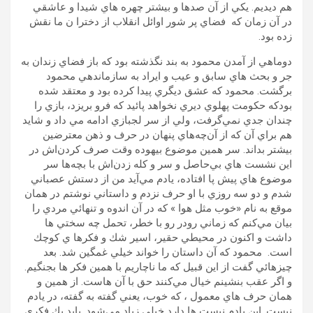
هم ديديم. يكي از آن صدها و بيشتر چهره هاي شيدا و عاشقي
در آن زمان كه فضاي پر شور اوائل انقلاب از دخترا ن ما نقش
زده بود.
دوماهي از آمدن محمود به بند نگذشته بود كه باز فضاي زندان به
جر و بحث هاي سابق و عيب و ايراد به سازماندهي محمود
برگشت. محمود كه عشق ديگري پيدا كرده بود و معتقد شده
بودكه حكومت پهلوي ديري نخواهد پائيد كه فرو بريزد، بازي را
چندان جدي نمي‌گرفت، ولي از سر لجبازي ادامه مي داد و شايد
هم براي آن كه از آن‌چه‌هاي پنهان در حرف و ذهن معترضين
بيشتر بداند. سر همين موضوع بيهوده وقت صرف كردن‌اش در
اين نشست هاي بي‌حاصل و سر و كله زدن‌اش با بچه‌ها سر
موضوع هاي پيش پا افتاده، يادم مي‌آيد من از دستش عصباني
شدم و دو سه روزي با او حرف نزدم و داستاني نوشتم در همان
موقع به نام «خوب مثل هوا » كه در آن اندوه و تنهائي مردي را
بيان مي‌كنم كه زماني رودر رو با خطر، تحمل چه سختي ها
داشت و اكنون در محيطي حقير، اسير شك و فكرها ي كوچك
است. محمود كه آن داستان را خواند خيلي غمگين شد. بعد
چيزهائي گفت از اين قبيل كه ما ناچاريم با همين فكر ها بجنگيم.
و اگر عقب بنشينم خيال مي‌كنند حق با آن هاست. از همين و
همان حرف هاي معمول ، كه خوب، يعني گفته به گفته، در يادم
نيست. اين يادم نيست ها دارد خيلي زياد مي‌شود. بايد يك فكري