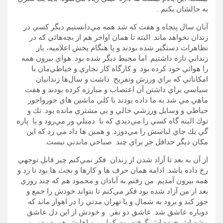
به حالشان بكنم .
آبان سال پنجاه و هفت كه شد همه مي‌دانستيم ديگر كسي در
زندان نخواهد ماند. البته تا همان اواخر هم از بچه‌هائي كه در
تظاهرات دستگير شده بودند و يا هنگام پخش اعلاميه، باز
زنداني تازه داشتيم. اما محيط ديگر شده بود. هواي بيرون همه
را هوائي خود كرده بود. و كارگاه كار نجاري و خياطي‌مان با
امكاناتي كه براي ورزش وتفريح داشت و سال‌ها زندانيان
سياسي براي داشتن آن اعتصاب و مبارزه كرده بودند و هفت
ماهي مي شد به ما داده بودند با كلي ماشين هاي جورواجور
خياطي و وسايل ورزشي خالي و بي مشتري مانده بود. تك و
توك البته گاه كسي را مي‌ديدي كه با دمبلي ور مي‌رود و يا پاره
گي يك جاي لباسش را مي‌دوزد. و همين ها داد مي زد كه اين
مكان ديگر حداقل جز براي چند صباحي ماندني نيست.
از آن به‌ بعد تا آزاد شدن از زندان فكر نمي‌كنم چيز قابل توجهي
رخ داده باشد. ادامه همان حرف ها و كارها و بحث ها بود تا زد و
همه بيرون آمديم. من رفتم به آبادان و محمود هم كه چند روزي
بعد از من آزاد شده بود فكر مي‌كنم تا بتواند خودش را جمع و
جور كند و برود به شمال و يا تهران مدتي را در اهواز ماند كه
دوباره عاشق شد. عاشق دو نفر. و خودش از اين دل عاشق
پيشه اش خنده اش گرفته بود. كولي روياهايش هم در دور و