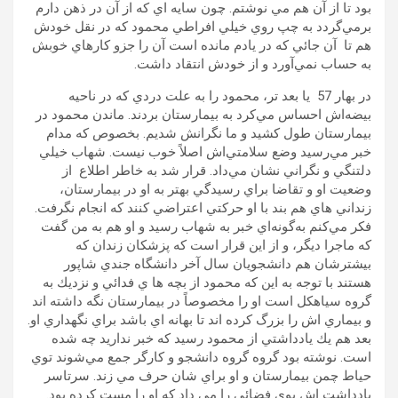
بود تا از آن هم مي نوشتم. چون سايه اي كه از آن در ذهن دارم
برمي‌گردد به چپ روي خيلي افراطي محمود كه در نقل خودش
هم تا آن جائي كه در يادم مانده است آن را جزو كارهاي خوبش
به حساب نمي‌آورد و از خودش انتقاد داشت.
در بهار 57 يا بعد تر، ‌محمود را به علت دردي كه در ناحيه
بيضه‌اش احساس مي‌كرد به بيمارستان بردند. ماندن محمود در
بيمارستان طول كشيد و ما نگرانش شديم. بخصوص كه مدام
خبر مي‌رسيد وضع سلامتي‌اش اصلاً خوب نيست. شهاب خيلي
دلتنگي و نگراني نشان مي‌داد. قرار شد به خاطر اطلاع از
وضعيت او و تقاضا براي رسيدگي بهتر به او در بيمارستان،
زنداني هاي هم بند با او حركتي اعتراضي كنند كه انجام نگرفت.
فكر مي‌كنم به‌گونه‌اي خبر به شهاب رسيد و او هم به من گفت
كه ماجرا ديگر، و از اين قرار است كه پزشكان زندان كه
بيشترشان هم دانشجويان سال آخر دانشگاه جندي شاپور
هستند با توجه به اين كه محمود از بچه ها ي فدائي و نزديك به
گروه سياهكل است او را مخصوصاً در بيمارستان نگه داشته اند
و بيماري اش را بزرگ كرده اند تا بهانه اي باشد براي نگهداري او.
بعد هم يك يادداشتي از محمود رسيد كه خبر نداريد چه شده
است. نوشته بود گروه گروه دانشجو و كارگر جمع مي‌شوند توي
حياط چمن بيمارستان و او براي شان حرف مي زند. سرتاسر
يادداشت اش بوي فضائي را مي داد كه او را مست كرده بود.