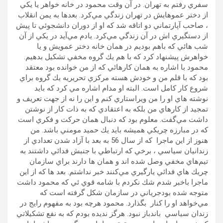
سفري رفتم به تهران. در آن وقت محمود در خانه خواهر يا يكي
از دختر عموهايش در تهران زندگي مي‌كرد. بعدها به يمن انقلاب
، صاحب آپارتماني دو اتاقه شد كه او از دوران دانشجوئي تا پيش
از دستگيري اش در آن زندگي مي‌كرد. يادم مي‌آيد در يكي از آن
شب هائي كه باهم بوديم در همان خانه دختر عمويش و يا
خواهرش پيشنهاد كرد كه با هم يك گروه مخفي تشكيل بدهيم.
محمود با اشاره به همان كارهائي كه از من خوانده بود معتقد
بود كه با قلم من و خودش هسته مركزي تحريريه يك گروه براي
شروع كار كامل است. ‌البته او مدام اشاره مي كرد كه بايد
نوشته هاي او را من ويراستاري كنم و اين را نه از جهت تعريف و
تمجيد از كارهاي من بلكه به اعتقادي كه به ذات كار از نوشتن
داشت مي‌گفت. معلوم بود كه دنبال همان حركت و فكري است
كه در مبارزه چريكي هميشه بايد يك حميد مومني باشد. من
هنوز از اين ماجرا كه از سال 56 به بعد با آزاد شدن تعدادي از
زندانيان سياسي ، برخي كه ارتباطي با جنبش فدائي داشتند به
تيم‌هاي مخفي وصل شده اند و همان ها دارند براي سازمان
چريك هاي فدائي يارگيري مي‌كنند خبر نداشتم. بعد ها كه از اين
ماجرا باخبر شدم شك نكردم با شامه قوي ئي كه محمود داشت
متوجه شده بودجرياني در سازمان شكل گرفته است كه
مي‌خواهد او را كنار بگذارد. محمود هرچه بود به مفهوم رايج در
زندان سياسي باندباز نبود. هرگز نديده بودم كه به نفع تشكيلاتي