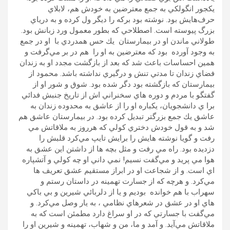
يكجور انگولكي به جمع معترضين به خودش هم، لابلاي
حرف‌هايش بود. نوشته بود بركه را ديگر ول كرده و به درياي
بزرگ پيوسته است. اصطلاحي كه بطور معمول ورد زبانش بود.
طولاني ماندن او در بيمارستان يك حس همدردي با او در جمع
به وجود آورده بود كه معترضين به او را هم در بر مي‌گرفت و
همين احساسات باعث شد كه بعد از بازگشت مجدد او به زندان
فضاي زندان تا مدتي تنش و درگيري نداشته باشد. محمود از
بيمارستان كه بازگشته بود دگر شده بود. شوق و شور او از
گفتگو با مردم و دوره هاي سخنراني اش از تاريخ جنبش فدائي
برا ي دانشجويان، يكباره او را از عاشق به محدوده زندان به
عاشق يك جمع بزرگتر تبديل كرده بود. در بيمارستان عاشق هم
شد و به قول خودش دختري كولي كه هرروز به ملاقاتش مي
رفت و گويا نوشته هايش را برايش تايپ مي‌كرد قلبش را
دزديده بود. راه مي رفت و مثل بچه ها از داشتن اين عشق به
هوا مي پريد و مي‌گفت نسيم! نمي داني او چه كولي و آتشپاره
اي است. و از شجاعت او در ابراز مستقيم عشق تعريف ها
مي‌كرد. و هرچه كه از جسارت تهمينه در داستان رستم و
سهراب با هم خوانده بوديم و يا از دلربائي شيرين و بي باكي
هاي او در عشق در شعرهاي نظامي ،‌ به يار وصل مي‌كرد. و
مي‌گفت با جسارتي كه در او سراغ دارد مطمئن است كه به
ملاقاتش مي‌آيد. و آمد و ما، من و شهاب،‌ تهمينه و شيرين او را