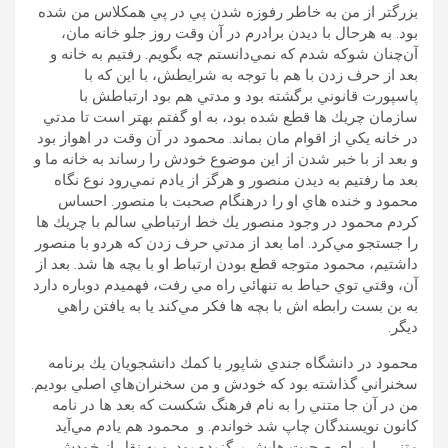
بزرگتر از من به خاطر رفوزه شدن پي در پي همكلاس من شده
بود. به هرحال با ديدن برادرم در آن وقت روز جلو خانه مان،
آن‌چنان شوكه شدم كه نمي‌دانستم چه بگويم. رفتيم به خانه و
بعد از حرف زدن با هم با توجه به شرايطش،‌ با اين كه با
پاسپورت قانوني برگشته بود و مدتي هم بود ارتباطش با
سازمان چريك ها قطع شده بود، به او گفتم بهتر است تا مدتي
در خانه يكي از اقوام مان بماند. محمود در آن وقت در اهواز بود
و بعد از با خبر شدن از اين موضوع خودش را رساند به خانه ما و
بعد ما رفتيم به ديدن منصور و هرگز از يادم نمي‌رود نوع نگاه
محمود و خنده هاي او را درهنگام صحبت با منصور. احساس
كردم محمود در وجود منصور يك خط ارتباطي سالم با چريك ها
را جستجو مي‌كرد. اما بعد از مدتي حرف زدن كه هردو با منصور
داشتيم، محمود متوجه قطع بودن ارتباط او با بچه ها شد. بعد از
آن، وقتي توي حياط به تنهائي راه مي رفت، فهميدم دوباره دارد
به بن بست رابطه اش با بچه ها فكر مي‌كند يا به يافتن راهي
ديگر.
محمود در دانشگاه جندي شاپور با كمك دانشجويان يك برنامه
سخنراني گذاشته بود كه خودش و من سخنران‌هاي اصلي بوديم.
من در آن جا متني را به نام فرهنگ شكست كه بعد ها در نامه
كانون نويسندگان چاپ شد خواندم. و محمود هم يادم مي‌آيد
متني را براي صحبت هايش برگزيده بود. و به نقل از خودش