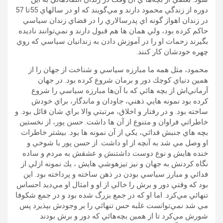
دوره از زندگي محمود دارند و مي‌گويند كه او در سالهاي 55تا 57
در زندان اهواز گونه اي پدرسالاري را در فضاي زندان سياسي
حاكم كرده بود، ولي همان ها هم قبول دارند و نمي‌توانند ناديده
بگيرند زحمات او را در آموزش دادن به زندانيان سياسي كه روي
چهره خودشان كار كنند.
محمود، مثل همه ما مبارزه سياسي و شناخت از جهان را از
همين دنياي كوچك دور و برمان شروع كرده بود. در جهان
آرماني‌اش از بچه هائي كه با آن‌ها مبارزه سياسي را شروع
كرده بود نمونه هايي ذهني، جاودان و ماندگار، براي خودش
ساخته بود. و در رفتار و اخلاق، مرتبتي والا براي شان قائل بود. و
خاطراتي فراوان و متنوع از آن ها داشت. حسن پور، از نخستين
بچه هاي جنبش فدائي، يكي از آن نمونه ها بود. بيشتر خاطرات
او وصل مي شد به آنچه از او داشت. از حسن پور با شوخي و
خنده هايش و نوع دوست داشتنش و عشقش به مردم و ساده
نگاه كردنش به جهان و نيز تيزهوشي هايش ، يك نمونه ازلي از
فدائي و مبارز سياسي بودن در ذهن ساخته و پرداخته بود. اين
بود كه وقتي دور و برش را خالي از او و امثال او مي‌ديد احساس
تنهائي مي‌كرد. اما او كه در جمع بزرگ شده بود و در جمع شكوفا
مي شد نمي‌توانست غلبه حس تنهائي را بر وجودش بپذيرد پس
شورش مي‌كرد تا از همين بچه‌هائي كه دور و برش بودند