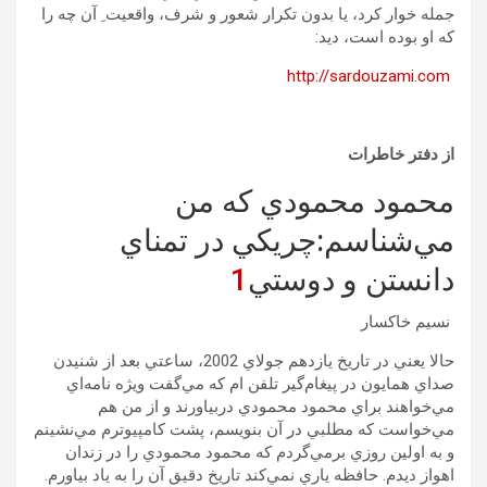
جمله خوار کرد، یا بدون تکرار شعور و شرف، واقعیت ِ آن چه را
که او بوده است، دید:
http://sardouzami.com
از دفتر خاطرات
محمود محمودي كه من
مي‌شناسم:چريكي در تمناي
دانستن و دوستي
1
نسيم خاكسار
حالا يعني در تاريخ يازدهم جولاي 2002، ساعتي بعد از شنيدن
صداي همايون در پيغام‌گير تلفن ام كه مي‌گفت ويژه نامه‌اي
مي‌خواهند براي محمود محمودي دربياورند و از من هم
مي‌خواست كه مطلبي در آن بنويسم، پشت كامپيوترم مي‌نشينم
و به اولين روزي برمي‌گردم كه محمود محمودي را در زندان
اهواز ديدم. حافظه ياري نمي‌كند تاريخ دقيق آن را به ياد بياورم.