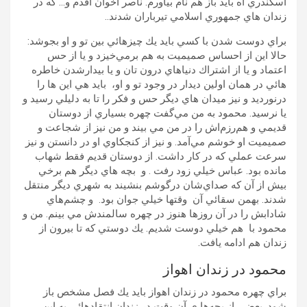
اسكندري آه بايد باز هم نام بياورم. ناصر اخوان اقدم و… كه در
زندان هاي جمهوري اسلامي تيرباران شدند..
براي دوست شدن با كسي بايد يك چيزهائي بين تو و او بجوشد:‌
حالا اين از احساس صميميت به هم برمي‌خيزد و يا از حس
اعتماد و يا از اشتراك دنياهاي درون تان و يا بيدارشدن خاطره
هائي در همان اولين ديدار در وجود تو و او، بايد هي اين ها را
درنورديد و نيز ميدان هاي ديگر حس و فكر را تا به دليلي رسيد و
يا نرسيد. محمود به من مي‌گفت چهره بسياري از دوستان
قديمي و هم‌رزم‌اش را در من مي بيند و من نيز از شجاعت و
صميميت او خوشم مي‌آمد. و نيز از كنجكاوي او در دانستن و نيز
سرعت عملي كه در كار داشت. از دوستان قديم فقط شهاب
مانده بود. عباس خيلي زود رفت . و بچه هاي ديگر هم برخي
بيش از آن كه صداي‌شان درگوشم بنشيند به شهري ديگر منتقل
شدند. بهمن سقائي آن وقتها خيلي جوان بود. و چشم‌هاي
شادابش را در آن روزها هنوز در چهره سالمندش مي بينم. من و
محمود با هم خيلي دوست شديم. يك دوستي كه تا بيرون از
زندان هم ادامه يافت.
محمود در زندان اهواز
براي چهره محمود در زندان اهواز بايد يك فصل مشخص باز
شود. بعضي از بچه‌ها ي آن وقت در زندان انتقاد‌هائي به اين