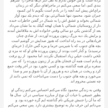
برده است. و من خوش ندارم به نقل ابتر آن‌ها ماجرا را سرهم
بندي كنم، اما سعي مي‌كنم در ماجراهاي ديگر كه در زندان
براي‌اش پيش آمد آنچه را در يادم است بگويم تا اين كمبود
جبران شود. محمود تنها شمالي‌ئي بود كه ديدم بلد نبود آواز
شمالي بخواند و عشق اش را به شمال در گفتن خاطرات خنده
دار از روستائيان شمالي با همان لهجه گيلك به ما نشان مي‌داد.
بعد از گذشتن يكي دو سالي وقتي خانواده اش به ملاقاتش آمدند
و برايش يك دبه بزرگ زيتون پرورده آوردند، از شادي چنان
فريادهائي در بند راه انداخت كه هنوز صدايش در گوشم است.
بچه هاي جنوب كه با شيريني خرما و مزه گس خارك (‌ خرماي
نرسيده)‌ و كُنار اخت بودند از زيتون پرورده هاي او كه ته مزه ي
تلخي داشت خيلي زياد استقبال نكردند. اما محمود از رو نرفت
و يادم است همه آن فنجان هاي پر از زيتون پرورده را كه سر
سفره براي همه گذاشته بود و كسي نخورد بود در آخر وقت جمع
كرد و ريخت در همان دبه و هرروز از آن با شوق و سر و صدا
مي‌خورد و بچه هاي جنوب را دست مي‌انداخت كه نمي دانند از
چه نعمتي محروم اند.
وقتي به زندگي محمود نگاه مي‌كنم احساس مي‌كنم زندگي او
بطور عميقي با حيات آن نوع از مبارزه سياسي در آن سال ها
كه ما آن را جنبش چريكي نام گذاشته ايم گره خورده بود. و
مي‌دانم اين حرف نياز به توضيح بيشتري دارد. پس سعي مي‌كنم