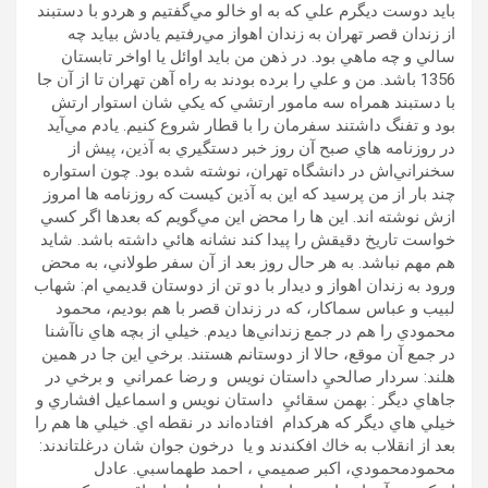
بايد دوست ديگرم علي كه به او خالو مي‌گفتيم و هردو با دستبند
از زندان قصر تهران به زندان اهواز مي‌رفتيم يادش بيايد چه
سالي و چه ماهي بود. در ذهن من بايد اوائل يا اواخر تابستان
1356 باشد. من و علي را برده بودند به راه آهن تهران تا از آن جا
با دستبند همراه سه مامور ارتشي كه يكي شان استوار ارتش
بود و تفنگ داشتند سفرمان را با قطار شروع كنيم. يادم مي‌آيد
در روزنامه هاي صبح آن روز خبر دستگيري به آذين، پيش از
سخنراني‌اش در دانشگاه تهران، نوشته شده بود. چون استواره
چند بار از من پرسيد كه اين به آذين كيست كه روزنامه ها امروز
ازش نوشته اند. اين ها را محض اين مي‌گويم كه بعدها اگر كسي
خواست تاريخ دقيقش را پيدا كند نشانه هائي داشته باشد. شايد
هم مهم نباشد. به هر حال روز بعد از آن سفر طولاني، به محض
ورود به زندان اهواز و ديدار با دو تن از دوستان قديمي ام: شهاب
لبيب و عباس سماكار، كه در زندان قصر با هم بوديم، محمود
محمودي را هم در جمع زنداني‌ها ديدم. خيلي از بچه هاي ناآشنا
در جمع آن موقع، حالا از دوستانم هستند. برخي اين جا در همين
هلند: سردار صالحيِ داستان نويس و رضا عمراني و برخي در
جاهاي ديگر : بهمن سقائيِ داستان نويس و اسماعيل افشاري و
خيلي هاي ديگر كه هركدام افتاده‌اند در نقطه اي. خيلي ها هم را
بعد از انقلاب به خاك افكندند و يا درخون جوان شان درغلتاندند:
محمودمحمودي، اكبر صميمي ، احمد طهماسبي. عادل