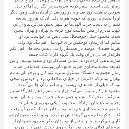
نگاهش مي‌كردم كه بي‌كلت و آن نارنجك پنهان در مچ پا چقدر
زيباتر شده است. سعي‌كردم سربه‌سرش بگذارم. اما او حال
شوخي نداشت. روز بعد و يا دو روز بعد از آبادان رفت و من ديگر
او را نديدم تا روزي كه خودم هم به دليل آن كه هرروز شايعه
قتلم را به دست حزب الهي‌ها در شهر پخش مي‌كردند و از اين
جهت مادرم آرامش نداشت كوچ كردم به تهران و تهران نشين
شدم. محمود خيلي خوشحال شد. دلش مي‌خواست نزد او
بمانم. اما آپارتمان كوچكش براي خودشان هم تنگ بود. ولي
تقريباً هفته اي دوسه بار همديگر را مي ديديم. بچه هاي اهل قلم
طرفدار فدائي در آن وقت يك گروه كار با كتاب جمعه
سازماندهي كرده بودند. عباس سماكار بود و سعيد يوسف و من
كه بعد محمد مختاري هم به جمع مان پيوست. چندماهي هم تا
زمان هجوم به دانشگاه مسئول نشريه كودكان و نوجوانان به نام
بهاران بودم كه دفترش در خيابان طالقاني بود. و خودش پاتوقي
بود كه خيلي از بچه هاي نويسنده و شاعر به‌آن جا مي‌آمدند.
محمود هم كم و بيش مي‌آمد. قرار يك سفر را هم باهم گذاشتيم
به تركمن صحرا، كه نشد و چون به هم خورده بود از همان مسير
رفتيم به لاهيجان ، زادگاه محمود، و يكي دو روزي همان جا
مانديم. محمد مختاري هم با ما بود و قادر عبداله كه در آن وقت
كتاب « كردها چه مي گويند» ش در آمده بود و با مجله بهاران هم
كاري مي‌كرد و نيز چند نفر از دوستان ديگر. محمود همچنان از
بچه هاي فدائي دلخور بود. اما به روي خودش نمي‌آورد. من در