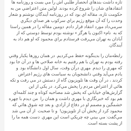
تازه داشت بندهاي انحصار طلبي اش را مي بست و روزنامه ها
انتقادهاي شان را شروع كرده بودند. اولين متن اعتراضي من به
حكومت تازه، مقاله اي بود كه در روزنامه آيندگان نوشتم و شعار
وحدت را كه آن موقع رژيم براي سركوب هر صداي ديگري
سرمي‌داد مورد انتقاد قرار دادم. دومين مقاله را در همين راستا
كه به نام« اكنون يا هرگز » نوشته بودم توسط دوستي كه از
آبادان به تهران مي‌رفت فرستادم براي محمود كه او هم داد به
آيندگان.
رابطه‌مان را بدينگونه حفظ مي‌كرديم. در همان روزها يكبار وقتي
رفته بودم به تهران با هم رفتيم به خانه صلاحي ها و در آن جا بود
كه مهري را ديدم. مهري درآن وقت، سال اول دانشگاه بود. و
يادم مي‌آيد وقتي دانشجويان به سياست هاي رژيم اعتراض
كردند ، در آن وقت ها تلويزيون گاه از دستش در مي رفت و تكه
هائي از اعتراض مردم را پخش مي‌كرد. در يكي از اين
گزارش‌هاي خياباني كه پخش شد مصاحبه كوتاه و چند كلمه‌اي
هم بود كه خبرنگاري با مهري داشت و همان را من ديدم با چهره
خشمگين و مصمم او در دفاع از آزادي. و بعد چه شوق هائي كه
محمود كرد از پخش آن از تلويزيون! و تا صحبت از آن مي شد
مي‌گفت: مي بيني چه چريكي است اين مهري. دست همه ما را
از پشت بسته است.