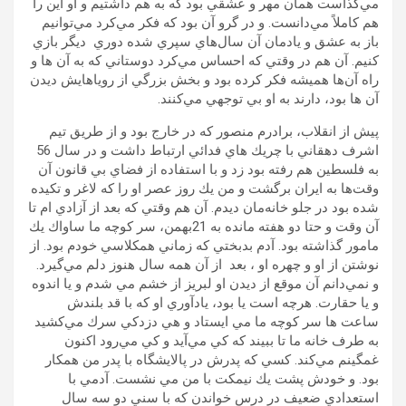
مي‌گذاست همان مهر و عشقي بود كه به هم داشتيم و او اين را
هم كاملاً مي‌دانست. و در گرو آن بود كه فكر مي‌كرد مي‌توانيم
باز به عشق و يادمان آن سال‌هاي سپري شده دوري ديگر بازي
كنيم. آن هم در وقتي كه احساس مي‌كرد دوستاني كه به آن ها و
راه آن‌ها هميشه فكر كرده بود و بخش بزرگي از روياهايش ديدن
آن ها بود، دارند به او بي توجهي مي‌كنند.
پيش از انقلاب، برادرم منصور كه در خارج بود و از طريق تيم
اشرف دهقاني با چريك هاي فدائي ارتباط داشت و در سال 56
به فلسطين هم رفته بود زد و با استفاده از فضاي بي قانون آن
وقت‌ها به ايران برگشت و من يك روز عصر او را كه لاغر و تكيده
شده بود در جلو خانه‌مان ديدم. آن هم وقتي كه بعد از آزادي ام تا
آن وقت و حتا دو هفته مانده به 21بهمن، سر كوچه ما ساواك يك
مامور گذاشته بود. آدم بدبختي كه زماني همكلاسي خودم بود. از
نوشتن از او و چهره او ، بعد از آن همه سال هنوز دلم مي‌گيرد.
و نمي‌دانم آن موقع از ديدن او لبريز از خشم مي شدم و يا اندوه
و يا حقارت. هرچه است يا بود، يادآوري او كه با قد بلندش
ساعت ها سر كوچه ما مي ايستاد و هي دزدكي سرك مي‌كشيد
به طرف خانه ما تا ببيند كه كي مي‌آيد و كي مي‌رود اكنون
غمگينم مي‌كند. كسي كه پدرش در پالايشگاه با پدر من همكار
بود. و خودش پشت يك نيمكت با من مي نشست. آدمي با
استعدادي ضعيف در درس خواندن كه با سني دو سه سال