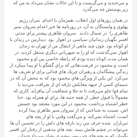
و مي‌خنديد و مي‌گريست و با اين حالات نشان مي‌داد به من كه
زير پوستش چه مي‌گذرد.
در همان روزهاي اول انقلاب ،‌همزمان با اعدام سران رژيم
پهلوي و وابستگان به آن، در روزنامه ها خبر اعدام سروان منير
طاهري را در شمال دادند . سروان طاهري پيشتر براي مدتي
افسر نگهبان زندانيان سياسي در اهواز بود. ديدارمن در زندان با
او كوتاه بود. چون چند ماهي از انتقال من از تهران به زندان
اهواز نمي‌گذشت كه او را به شهرباني ديگري منتقل كردند. در
همان مدت كوتاه ديده بودم كه رابطه خاصي بين او و محمود
است. و محمود در فرصت‌هائي كه براي گفتگو با او پيدا ميكرد از
زندگي پيشگامان و رهبران چريك هاي فدائي براي او تعريف ها
مي‌كرد. اين يكي از ويژگي هاي محمود بود كه به محض آن كه در
سيماي كسي از جبهه مقابلش بارقه اي از شرافت مي‌ديد با
تمام قوا جلو مي‌رفت تا به جلا و شفافيت آن بيافزايد. كاري كه
معمولاً با قبول خطر، از همه جنبه ها، براي او همراه بود. حتا
خطر اشتباه برداشت. محمود در اين مورد معتقد بود حسش
اش، نسبت به شناختي كه از سروان منير طاهري پيدا كرده
است، اشتباه نمي‌كند. و مي‌گفت وقتي با او از بچه هاي
تيرباران شده حرف مي زند بارقه هاي دلش را در تحسين آن ها
مي‌تواند در چشم هايش ببيند. بچه هاي مذهبي از رفتار اين افسر
نگهبان كه به بچه هاي چپ مهر بيشتري نشان مي‌داد چندان