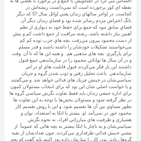
احساس مي كرد در گفتگويش با جمع و در برخورد با بعضي ها به
نقطه اي كور برخورده است كه نمي‌دانست ريشه‌اش در
كجاست. در اواخر سالهاي زندان يعني اوائل سال 57 كه ديگر
بانگ اعتراض مردم رساتر شده بود و فضاي زندان ديگر آن
فضاي سابق نبود كه جمع براي حفظ خود به ديواري از نظم
آهنين نياز داشته باشد، رشته مراقبت از جمع داشت كم و بيش
از دست محمود بيرون مي‌رفت. بچه هاي حزب توده كم كم
مي‌خواستند تشكيلات خودشان را داشته باشند و قدر مسلم
براي يارگيري. بچه هاي مذهبي هم . و همه اين ها كه تا آن وقت
و در آن سال ها توانائي محمود را در سازماندهي جمع قبول
داشتند اين بار فكر مي‌كردند قبول قابليت هاي او در امر
سازماندهي باعث تحليل رفتن و ذوب شدن گروه و جريان
سياسي‌شان در جبنش چريك هاي فدائي خواهد شد. و مي‌گفتند
و يا خواست اصلي شان اين بود كه براي انتخاب مسئولان كمون
براي اداره جمعي زندان بايد فقط تفاوت نگرش سياسي گروه ها
در نظر گرفته شود و مسئولان بخش‌ها با توجه به اين تفاوت ها
بطور مساوي بين آن ها تقسيم شود. و اين با روش تقسيم كار
محمود جور در نمي‌آمد. او بيشتر با اتكا به استعداد، توان و
هشياري و ظرفيت هاي مبارزاتي افراد، نه نحوه نگرش
سياسي‌شان و به ناچار با اتكا بيشتر به بچه هائي كه عموماً از
مشي جنبش فدائي طرفداري مي‌كردند، چون تعدادشان از بقيه
گروها زيادتر بود، كار را سازمان داده بود. البته بايد گفت كه بچه