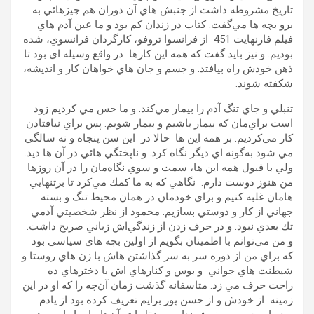
تاريخ مشروطه داشت از جنبش هاي آن دوران هم چيزهائي به
برو بچه ها مي‌گفت. كتاب در زندان كم بود و ما عين آدم هاي
فيلم فارنهايت 451 از فرانسوا تروفو، كارگردان فرانسوي، شده
بوديم. و نيز بايد گفت كه همه اين كارها در واقع وسيله اي بود تا
ذهن خودش راه بيافتد. و جسم و جان هاي خواهان كار و انديشه،
شكفته شوند.
تنبلي و جاي تنگ آدم را بيمار مي‌كند. و ما حس مي كرديم زود
است براي‌مان كه بيمار باشيم و بيمار شويم. پس براي نيافتادن
كار مي‌كرديم. بر همه اين ها حالا در اين سن پنجاه و نه سالگي
مي شود به‌گونه اي ديگر نگاه كرد. و ناپختگي هائي در آن ها ديد.
ولي با قبول همه اين ها، سمت و سوي نگاه‌مان را در آن روزها
من هنوز دوست دارم. نگاهي كه به ما كمك مي‌كرد تا برتنهايي
هامان غلبه كنيم و براي خودمان در همان محيط تنگ و بسته
جهاني از كار و دوستي بسازيم. محمود از نظر شخصيتي آدمي
تك بعدي نبود. و در حرف زدن از زندگي‌اش زباني صريح داشت.
و من مي‌توانم با اطمينان بگويم از اولين بچه هاي سياسي بود
كه براي من از دوره سر به سر گذاشتن هاش با زن هاي روستا و
شيطنت هاي جواني و بوس و كنارهاي اش با دخترهاي ده
راحت حرف مي زد. متاسفانه گذشت زمان آن‌چه را كه او در اين
زمينه از خودش و از حسن پور برايم تعريف كرده بود از يادم