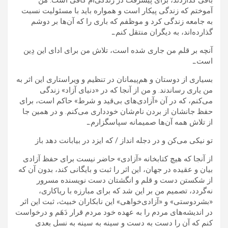
باقی گذاردند، برای پیشرفت در زندگی‌ام کافی است. من
آموختم که زندگی پیکار است و همواره باید با مسئولیت نسبت
به جامعه زندگی کرد و موظفم که باری را که آن‌ها بر دوشم
گذارده‌اند، به دیگران منتقل کنم.ـ
آنچه بر قلم من جاری شده است، تلاش من برای ادای این دِین
است.ـ
بسیاری از دوستان و هم‌پیمانان در تنظیم و ویراستاری این اثر به
من یاری رساندند. و من از آنجا که در «دنیای آزاد» زندگی
می‌کنم، که در آن «آزادی‌های بی‌قید و شرط» حاکم است، برای
حفظ جانشان از بردن نام‌شان خودداری می‌کنم. و در همین جا
از تلاش همه آن‌ها صمیمانه سپاسگزارم.ـ
تو نیکی می‌کن و در دجله انداز / که ایزد در بیابانت دهد باز
از آنجا که هیچ کتابخانه «آزادی» حاضر نیست برای حفظ آزادی
بیان و عقیده در جهان، این اثر را ثبت و بایگانی کند، بدون آن که
از شکستن دست و قلم و انگشتان دست نویسنده مسرور
نه‌گردد، تصمیم من بر این شد که برای مبارزه با ریاکاری،
«بشردوستی» و «آزادی‌خواهی» این نابکاران خبیث، ثبت این اثر
در اندیشه‌های مردم را به عهده خود مردم قرار دَهَم و درخواست
کنم که آن را دست به دست و سینه به سینه به نسل بعدی