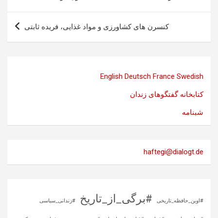
نوشته
کنسرن های کشاورزی و مواد غذایی، فریده ثابتی
English
Deutsch
France
Swedish
کتابخانه گفتگوهای زندان
شبنامه
haftegi@dialogt.de
#برگی_از_تاریخ
#اوین_حافظه_تاریخی
#زندانی_سیاسی