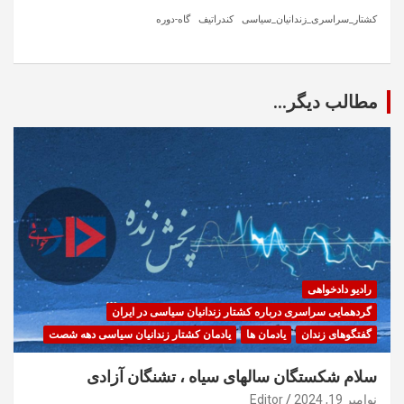
کشتار_سراسری_زندانیان_سیاسی
کندراتیف
گاه-دوره
مطالب دیگر...
رادیو دادخواهی
گردهمایی سراسری درباره کشتار زندانیان سیاسی در ایران
گفتگوهای زندان
یادمان ها
یادمان کشتار زندانیان سیاسی دهه شصت
سلام شکستگان سالهای سیاه ، تشنگان آزادی
نوامبر 19, 2024
Editor