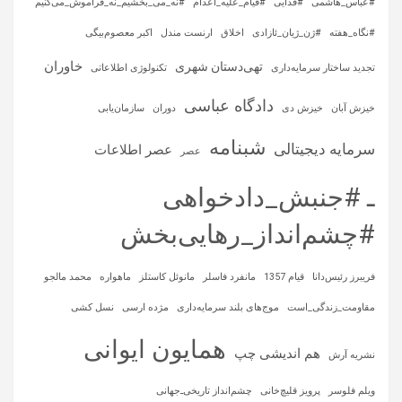
#عباس_هاشمی
#فدایی
#قیام_علیه_اعدام
#نه_می_بخشیم_نه_فراموش_می‌کنیم
#نگاه_هفته
#ژن_ژیان_ئازادی
اخلاق
ارنست مندل
اکبر معصوم‌بیگی
خاوران
تهی‌دستان شهری
تجدید ساختار سرمایه‌داری
تکنولوژی اطلاعاتی
دادگاه عباسی
خیزش آبان
خیزش دی
دوران
سازمان‌یابی
شبنامه
سرمایه‌ دیجیتالی
عصر اطلاعات
عصر
ـ #جنبش_دادخواهی
#چشم‌انداز_رهایی‌بخش
فریبرز رئیس‌دانا
قیام 1357
مانفرد فاسلر
مانوئل کاستلز
ماهواره‌
محمد مالجو
مقاومت_زندگی_است
موج‌های بلند سرمایه‌داری
مژده ارسی
نسل کشی
همایون ایوانی
هم اندیشی چپ
نشریه آرش
ویلم فلوسر
پرویز قلیچ‌خانی
چشم‌انداز تاریخی‌ـ‌جهانی