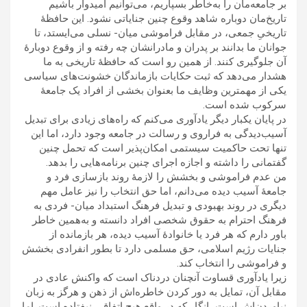
بر جامعه‌مان را به‌خاطر بسپاريم، می‌توانيم اميدوار باشيم
تاريخ‌مان دوباره شاهد وقوع چنين جناياتی نشود. اين حافظۀ
تاريخیِ جمعی، در مقابل فراموشی ميان- نسلی می‌ايستد، تا
جوانان ما بدانند بر پدران و مادرانشان چه رفته و از وقوع دوبارۀ
آن جلوگيری کنند. از همين رو است که حافظۀ تاريخی به ما
هشدار می‌دهد که ثبت حکايات بازماندگان خشونت‌های سياسی
يکی از مهمترين وظايف ما بعنوان بخشی از افراد يک جامعۀ
سرکوب شده است.
در پايان يکبار ديگر يادآوری می‌کنم که راه‌های زيادی برای تبديل
آسيب‌ديدگی به فراروی و رسالت در جامعه وجود دارد، اما اين
تنها تحت حاکميت سيستمی امکان‌پذير است که تحمل چنين
گفتمانی را داشته و اجازه اجرای چنين برنامه‌هايی را بدهد.
من عدم فراموشی و بخشش را لازمۀ روند بازسازی فرد و
جامعۀ آسيب ديده می‌دانم، اما حق انتخاب را نيز عامل مهم
ديگری در روند بهبودی و تبديل فرهنگ استبداد ميان- فردی به
فرهنگ احترام به حقوق شخصی افراد دانسته و به‌همين خاطر
باور دارم که هر فرد يا خانوادۀ آسيب ديده، هر بازمانده از
جنايات رژيم اسلامی، حق مسلمی دارد تا بطور انفرادی بخشش
و فراموشی را انتخاب کند.
زيرا يادآوری قساوت آنچنان دردناک است که واکنش عادی در
مقابل آن، تمايل به دور کردن خاطره‌اش از ذهن و هرگز به زبان
نياوردن‌اش است، انگار که در واقع هيچ اتفاقی نيفتاده است. اما