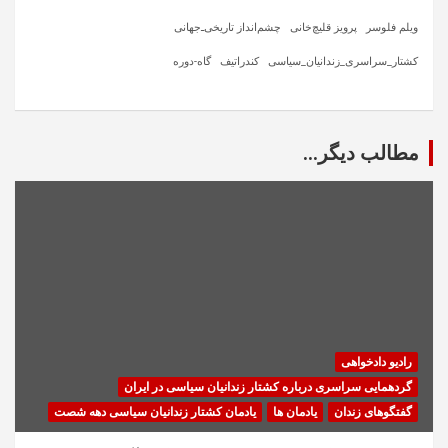
ویلم فلوسر
پرویز قلیچ‌خانی
چشم‌انداز تاریخی‌ـ‌جهانی
کشتار_سراسری_زندانیان_سیاسی
کندراتیف
گاه-دوره
مطالب دیگر...
رادیو دادخواهی
گردهمایی سراسری درباره کشتار زندانیان سیاسی در ایران
گفتگوهای زندان
یادمان ها
یادمان کشتار زندانیان سیاسی دهه شصت