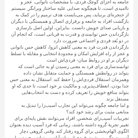
جامعه به اجزای کوچک فردی، با مشخصات ناتوانی، عجز و
نااميدی است، تا هيچگونه صدايی عليه ساختار ويرانگر ِ سيستم
از حنجره‌ای برنيايد، پس می‌بايست هدف ترميم را در کمک به
بازگشت افراد به جامعه و برقراری اتصال و همبستگی با ديگران
و بازيابی صدای خويش دانست. بنابراين، اولين اصل بازسازی
بازگرداندن حس توانمندی و قدرت به قربانی است، که انجام آن
در دو بُعد فردی و اجتماعی ضرورت دارد.
بازگرداندن قدرت فرد به معنی کاهش انزوا، کاهش حس ناتوانی
و عجز از راه افزايش امکان و محدودۀ انتخابی و مقابله با تسلط
ديگران بر او در روابط ميان- فردی‌اش است.
توانمندسازی برای فرد به معنی رسيدن او به جائی است که
بتواند در روابطش همبستگی و حمايت متقابل نشان داده
وهمزمان استقلال فردی‌اش را حفظ کند. استقلال به معنی حس
جدا بودن، انعطاف‌پذيری، و مالکيت بر خود است، تا حدی که او
بتواند منافع خويش را تعريف کرده و دست به انتخاب‌هايی
مستقل بزند.
و اما جامعه چگونه می‌تواند اين تجارب آسيب‌زا را تبديل به
منابعی مثبت برای رشد خود کند؟
تجربيات آسيب‌زای شخصیِ ِ افراد می‌توانند نقش پايه‌ای برای
تغيير تجربۀ گروه داشته باشند، زمانی که فرد آسيب ديده بعنوان
الگوی الهام‌بخشی برای گروه رفتار کند. وقتی گروهی دچار
آسيب‌ديدگی می‌شود، فردی از ميان آنان می‌تواند برخيزد و با