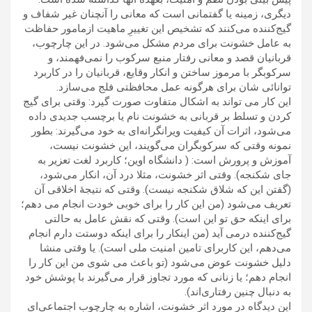
ديگری، زمينه يا گفتمانی است که معانی را آنچنان غير شفاف و
گيج‌کننده می‌کنند که تشخيص اين تغييرِ ماهيت ازمامور حفاظت
به عامل خشونت برای مردم مشکل می‌شود. در اين چارچوب،
قربانيان قصد و معانی رفتار منبع سرکوب را نمی‌فهمند، و
سرکوبگر با مرموز ساختن و انکار وقايع، قربانيان را در کاربرد
توانائی شان برای هرگونه عمل محافظتی فلج می‌سازد.
اين کار می تواند به اشکال متفاوت صورت گيرد: وقتی برای گيج
کردن و تسلط بر قربانی به خشونت نام يا برچسب جديدی داده
می‌شود، اثرات آن کيفيت ويرانگرانه‌ای به خود می‌گيرند: بطور
نمونه وقتی که سرکوبگران می‌گويند، اين خشونت نيست،
آموزش و پرورش است: ( دانشگاه اوين؛ کاربرد لغت تعزير به
جای شکنجه). وقتی اثر خشونت، مثلا درد آن، انکار می‌شود،
(گفتن اين که شلاق شکنجه نيست). وقتی که نتيجۀ اخلاقی آن
تعريف می‌شود (من اين کار را برای خوبی خودت انجام می دهم؛
برای اينکه حق تو اين است). وقتی که نقش عامل به حالتی
گيج‌کننده درمی آيد (من اينکار را برای اينکه دوستت دارم انجام
می‌دهم، اين کاربرای تامين امنيت ملی است). يا وقتی منشا
دليل خشونت عوض می‌شود (تو باعث می شوی من اين کار را
انجام دهم؛ يا زنانی که مورد تجاوز قرار می‌گيرند با پوشش خود
به دنبال چنين رفتاری‌اند).
اين ديدگاه در مورد اثر خشونت، اشاره به چارچوب اجتماعی‌ای