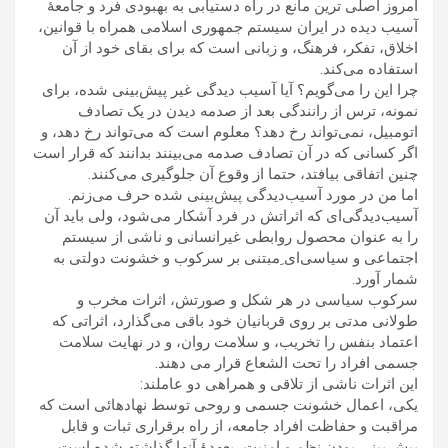
امروز اصلی ترين مانع در راه دستيابی به بهبودی فرد و جامعۀ
آسيب ديده در ايران سيستم جمهوری اسلامی همراه با قوانين،
اخلاق، تفکر، فرهنگ، و زبانی است که برای بقای خود از آن
استفاده می‌کند.
چرا اين را می‌گويم؟ آيا آسيب ديدگی غير پيش‌بينی شده، برای
نمونه، ترس از رانندگی بعد از صدمه ديدن در يک تصادف
اتومبيل، نمی‌تواند رخ دهد؟ معلوم است که می‌تواند رخ دهد، و
اگر کسانی که در آن تصادف صدمه می‌بينند بدانند که قرار است
چنين اتفاقی بيافتد، حتما از وقوع آن جلوگيری می‌کنند.
اما من در مورد آسيب‌ديدگی پيش‌بينی شده حرف می‌زنم.
آسيب‌ديدگی‌ای که اثراتش در فرد آشکار می‌شود، ولی بايد آن
را به عنوان محصول روابطی غيرانسانی و ناشی از سيستم
اجتماعی و سياسی‌ای ِمبتنی بر سرکوب و خشونت دولتی به
شمار آورد.
سرکوب سياسی در هر شکل و صورتش، اثرات مخرب و
طولانی مدتی بر روی قربانيان خود باقی می‌گذارد، اثراتی که
اعتماد بنفس را تخريب، و سلامت روان، و در نهايت سلامت
جسمی افراد را تحت الشعاع قرار می دهند.
اين اثرات ناشی از تلاقی و همراهی دو عاملند:
يکی، اعمال خشونت جسمی و روحی توسط نهادهائی است که
مراقبت و حفاظت افراد جامعه، از راه برقراری ثبات و قابل
پيش بينی بودن نظم و امنيت، بعهدۀ آنها گذاشته شده است.