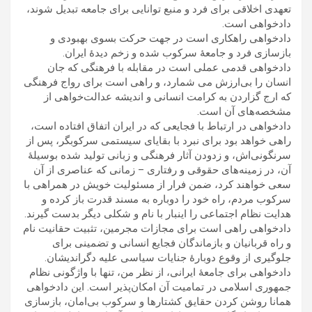
تعهدی اخلاقی برای فرد و منبع توانايی‌ برای جامعه تبديل شوند،
دادخواهی است.
دادخواهی راهکاری است در جهت حرکت بسوی بهبودی و
بازسازی فرد و جامعۀ سرکوب شده و زخم ديدۀ ايران.
دادخواهی قدمی عملی است در مقابله با فرهنگی که جان
انسان را بی‌ارزش می شمارد، و راهی است برای رواج فرهنگی
که ارج گزاردن به کرامت انسانی و انديشه عدالت‌خواهی از
مشخصه‌های آن است.
دادخواهی در ارتباط با فجايعی که در ايران اتفاق افتاده است،
راهی خواهد بود برای نبرد با بقايای سيستمی سرکوبگر، پس از
سرنگونی‌اش، و زدودن آثار فرهنگی و زبانی توليد شده بوسيلۀ
آن، در زمينه‌های حقوقی و رفتاری – زمانی که عناصری از آن
سعی خواهند کرد، ضمن فرار از مسئوليت خويش در همراهی با
سرکوب مردم، راه خود را دوباره به مسند قدرت باز کرده و
هدايت نظام اجتماعی را اينبار با نام و شکلی ديگر بدست گيرند.
دادخواهی راهی است برای مجازات مجرمين، تثبيت حقانيت نام
و راه قربانيان و بازماندگان فجايع انسانی و تضمينی برای
جلوگيری از وقوع دوبارۀ جنايات سياسی عليه دگرانديشان.
دادخواهی برای جامعۀ ايرانی، از نظر من، تنها با واژگونی نظام
جمهوری اسلامی در تماميت آن امکان‌پذير است. اين دادخواهی
همانا روشن کردن حقايق کشتارها و سرکوب بی‌امان، بازسازی