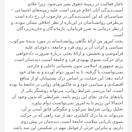
ناچار فعاليت در زمينۀ حقوق بشر می‌شود، زيرا علائم
آسيب‌ديدگی آنان اعلام جرمی است عليه زمينه‌های اجتماعی –
سياسی‌ای که اين آسيب‌ديدگی در چارچوب آن رخ داده است.
بی‌طرفی روانشناسان در اين‌باره از نظر اخلاقی ممکن نبوده، و
از نظر درمانی به ضرر قربانيان، بازماندگان و جان‌بدربردگان
است.
بحث امروز من ارائۀ نگاهی روانشناسانه در مورد پديدۀ سرکوب
سياسی و اثرات آن بر روی فرد و جامعه، دعوی‌ای عليه
فراموشی و بخشش، و ارائۀ بحثی دربارۀ ضرورت دادخواهی
برای حرکت بسوی بهبودی فرد و جامعۀ آسيب ديده‌مان است.
رژيم جمهوری اسلامی بدون پشتيبانی داخلی و خارجی
نمی‌توانست پا گرفته، تا به امروز دوام آورده و به بقای خود
ادامه دهد؛ اين حمايت بر اساس درک پشتيبانان او از منافع
اقتصادی و سياسی خود و نه فاکتورهای روانی در جامعۀ ما بوده
است، اما بررسی شرايط روانی، می‌تواند روشنگر يکی از
پايه‌های مادی ِ بقای اين رژيم باشد، شرايطی که بدون وجود آن
احتمالا اين رژيم تا به امروز نمی‌توانست دوام بياورد.
تحليل روانی شرايط سرکوب و چگونگی فائق آمدن بر آن،
می‌تواند به ما درک کاملتری دهد از سد راهی که در حرکت
بسوی بازيابی سلامت جامعۀ آسيب ديده‌مان در پيش روی
داريم، و بنابراين جزئی ازعوامل مهم در شکستن اين سد باشد.