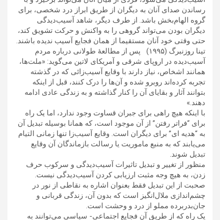
رساندن صدای آنان به ديگران از طريق ابراز درد شخصی، برای
گروه الهام‌بخش باشد. از طرف ديگر، شاهد آسيب‌ديدگی
ديگران بودن می‌تواند گروهی را به واکنش و حرکت تشويق کند،
حتی وقتی خود آنان مستقيما از همان فجايع آسيب نديده باشند.
تينا روزنبرگ (۱۹۹۵) پس از مطالعۀ طولانی درباره مردم
آسيب‌ديده در اروپای شرقی و آمريکای لاتين می‌گويد: «ملت‌ها،
همانند اشخاص، نياز دارند با وقايع آسيب‌زائی که در گذشته
تجربه کرده‌اند روبرو شده و آن‌ها را درک کنند، قبل از اينکه
بتوانند آثار و بقايای آن را کنار گذاشته و به زندگی عادی ادامه
دهند.»
با اينکه هيچ راهی برای جبران قساوت وجود ندارد، اما يک راه
برای “فراتر رفتن” از آن موجود است، که همانا بوسيله تبديل آن
به “هديه ای” برای ديگران است. وقايع آسيب‌زا تنها زمانی التيام
می‌يابند که به منبع ماموريت يا رسالت بازماندگان آن وقايع
تبديل شوند.
منظور از تغيير و تبديل تاثيرات آسيب‌ديدگی و سرکوب حرف
زدن، به هيچ وجه مثبت ارزيابی کردن آسيب‌ديدگی نيست.
صحبت از اين تبديل فقط بعنوان اشاره به نقاطی از نور در
چشم‌اندازی ملال‌انگيز است که بدون آن، زندگی قربانی و
جان‌بدربرده مملو از درد و وحشت است.
يک راه که از طريق آن فجايع اجتماعی- سياسی می‌توانند به