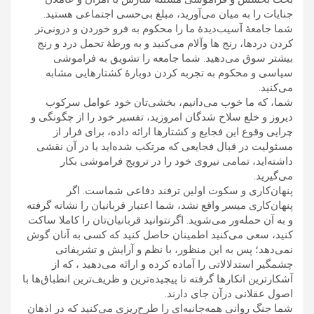
جنايات را به ميان می‌آوريد، مبلغ بی‌حسی اجتماعی هستيد.
شما جامعۀ آسيب‌ديدۀ ما را محکوم به فرو خوردن و درونی‌تر
کردن دردها، رنج ها وآلام می‌کنيد و به ورطۀ تحمل درد و رنج
بيشتر سوق می‌دهيد. شما جامعه را تشويق به فراموشی
سياسی و محکوم به تجربه کردن دوبارۀ کشتارهايی مشابه
می‌کنيد.
شما، که ما خوب می‌دانيم، بخشی‌تان خود عوامل سرکوب
ديروز و خلع سلاح شدگان امروزيد، تفسير خود را از چگونگی و
چرايی وقوع اين فجايع و کشتارها ارائه داده، برای فرار از
مسئوليت در قبال فجايعی که مرتکب شده‌ايد يا در آن نقشی
داشته‌ايد، تمامی نيروی خود را در ترويج فراموشی بکار
می‌گيريد.
پنهان‌کاری و سکوت اولين ترفند دفاعی شماست. اگر
پنهان‌کاری ميسر واقع نشد، شما اعتبار قربانيان را نشانه گرفته
و به آن حمله‌ور می‌شويد. اگرنتوانيد قربانيان‌تان را کاملا ساکت
کنيد، سعی می‌کنيد اطمينان حاصل کنيد که کسی به آنان گوش
نمی‌دهد؛ پس به اين منظور، با نظم و آرايش و تشريفاتی
چشمگير استدلالاتی را آماده کرده و ارائه می‌دهيد ، که از
آشکارترين انکارها گرفته تا پيچيده‌ترين و ظريف‌ترين انطباق‌ها با
اصول عقلانی درآن جای دارند.
شما جنگ روانی همه‌جانبه‌ای را طرح‌ريزی می‌کنيد که در اذهان