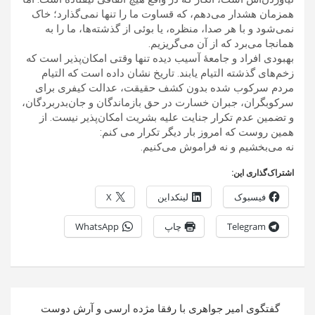
همزمان هشدار می‌دهم، که قساوت ما را تنها نمی‌گذارد؛ خاک
نمی‌شود و با هر صدا، منظره، يا بوئی از گذشته‌ها، ما را به
همانجا می‌برد که از آن می‌گريزيم.
بهبودی افراد و جامعۀ آسيب ديده تنها وقتی امکان‌پذير است که
زخم‌های گذشته التيام يابند. تاريخ نشان داده است که التيام
مردم سرکوب شده بدون کشف حقيقت، عدالت کيفری برای
سرکوبگران، جبران خسارت در حق بازماندگان و جان‌بدربردگان،
و تضمين عدم تکرار جنايت عليه بشريت امکان‌پذير نيست. از
همين روست که امروز بار ديگر تکرار می کنم:
نه می‌بخشيم و نه فراموش می‌کنيم.
اشتراک‌گذاری این:
فیسبوک
لینکداین
X
Telegram
چاپ
WhatsApp
راهبری
گفتگوی امیر جواهری با رفقا مژده ارسی و آرش دوست