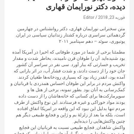
دیده، دکتر نورایمان قهاری
فوریه 23, 2018
Editor
متن سخنرانی نورايمان قهاری، دکتر روانشناس در چهارمين
گردهمائی سراسری درباره کشتار زندانيان سياسی در ايران.
يوتبوری، سوئد – دهم سپتامبر ۲۰۱۱
مطمئنا برخی از شما در مورد طوفانی که اخيرا در آمريکا آمده
بود شنيد‌ه‌ايد. آن را طوفان قرن ناميدند، بخاطر شدت و مقدار
تخريب و خسارتی که ببار آورد. سی نفر در سراسر آن کشور
جان خود را از دست دادند، و شدت فشار آب، در اثر بارانی که
آمده بود، انقدر زياد بود که بسياری رودخانه‌ها طغيان کردند.
واکنش مردم در برابر اين طوفان احساس همدردی با قربانيان و
کمک‌رسانی به آنان بود. بطور نمونه، برخی از هتل ها و
سوپرمارکت‌ها برای کسانی که خانه‌هاشان را از دست داده
بودند مواد خوراکی و غيره فرستادند. اين نوع واکنش از طرف
مردم تنها بدليل اين نبود که اين واقعه در امريکا اتفاق افتاده
است، بلکه ما بعد از زلزلۀ بم و ژاپن و فجايع طبيعی ديگر هم
چنين واکنش‌هايی را ديده‌ايم.
واکنش شاهدان ِ فجايع طبيعی نسبت به قربانيان اين فجايع
همدردی و جانبداری بی‌درنگ از آن‌هاست، اما زمانی که فجايع