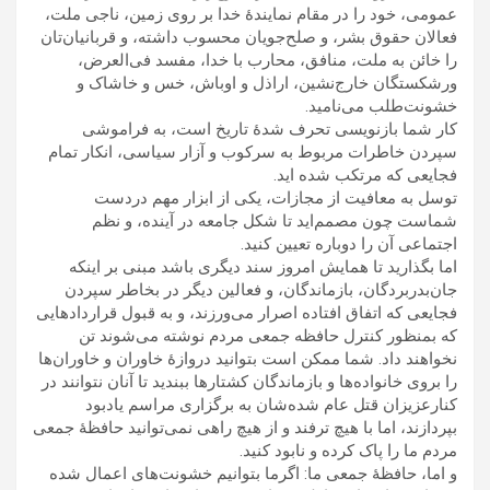
عمومی، خود را در مقام نمايندۀ خدا بر روی زمين، ناجی ملت،
فعالان حقوق بشر، و صلح‌جويان محسوب داشته، و قربانيان‌تان
را خائن به ملت، منافق، محارب با خدا، مفسد فی‌العرض،
ورشکستگان خارج‌نشين، اراذل و اوباش، خس و خاشاک و
خشونت‌طلب می‌ناميد.
کار شما بازنويسی تحرف شدۀ تاريخ است، به فراموشی
سپردن خاطرات مربوط به سرکوب و آزار سياسی، انکار تمام
فجايعی که مرتکب شده ايد.
توسل به معافيت از مجازات، يکی از ابزار مهم دردست
شماست چون مصمم‌ايد تا شکل جامعه در آينده، و نظم
اجتماعی آن را دوباره تعيين کنيد.
اما بگذاريد تا همايش امروز سند ديگری باشد مبنی بر اينکه
جان‌بدربردگان، بازماندگان، و فعالين ديگر در بخاطر سپردن
فجايعی که اتفاق افتاده اصرار می‌ورزند، و به قبول قراردادهايی
که بمنظور کنترل حافظه جمعی مردم نوشته می‌شوند تن
نخواهند داد. شما ممکن است بتوانيد دروازۀ خاوران و خاوران‌ها
را بروی خانواده‌ها و بازماندگان کشتارها ببنديد تا آنان نتوانند در
کنارعزيزان قتل عام شده‌شان به برگزاری مراسم يادبود
بپردازند، اما با هيچ ترفند و از هيچ راهی نمی‌توانيد حافظۀ جمعی
مردم ما را پاک کرده و نابود کنيد.
و اما، حافظۀ جمعی ما: اگرما بتوانيم خشونت‌های اعمال شده