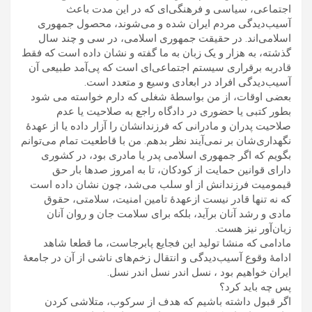
اجتماعی، سياسی و فرهنگی‌ای که در اين مدت باعث
آسيب‌ديدگی مردم ايران شده و می‌شوند، محصول جمهوری
اسلامی‌اند. در حقيقت جمهوری اسلامی، در سی و چند سال
گذشته، به هزار و يک زبان به ما گفته و نشان داده است که فقط
قادربه برقراری سيستم اجتماعی‌ای است که پی‌آمد طبيعی آن
آسيب‌ديدگی افراد در ابعادی وسيع و متعدد است.
بعضی اوقات، از من بواسطۀ شغلی که دارم خواسته می شود
بطور کتبی يا حضوری در دادگاه راجع به صلاحيت يا عدم
صلاحيت پدران و مادرانی که فرزندانشان را آزار داده يا از عهدۀ
نگهداری‌شان بر نمی‌آيند نظر بدهم. من با قاطعيت تمام می‌توانم
بگويم که اگر جمهوری اسلامی پدر يا مادری بود، در کشوری
دارای قوانين حمايت از کودکان، تا به امروز صدها بار حق
قيموميت فرزندانش از او سلب می‌شد، چون نشان داده است
که نه تنها قادر نيست ازعهدۀ تامين امنيت، سلامتی، حقوق
مادی و رشد آنان برآيد، بلکه برای سلامت جان و روان آنان
زيان‌آور نيز هست.
مادامی که منشا توليد اين فجايع پابرجاست، ما قطعا شاهد
ادامۀ وقوع آسيب‌ديدگی و انتقال زخم‌های ناشی از آن در جامعۀ
ايران خواهيم بود ، نسل اندر نسل اندر نسل.
پس چه بايد کرد؟
اگر قبول داشته باشيم که هدف از سرکوب، متلاشی کردن