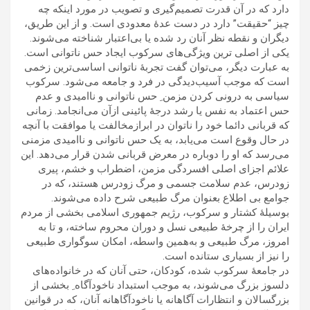
دارد که در آن قدرت تصميم‌گيری و تصويب در مورد اينکه چه
چيز “حقيقت” دارد در دست عدۀ معدودی است. و از اين طريق،
ديگران و نقطه نظر آنان رد شده يا بی‌اعتبار شناخته می‌شوند.
يکی از اصلی ترين ويژگی‌های سرکوب ايجاد حس ناتوانی است.
به عبارت ديگر، می‌توان گفت تجربۀ ناتوانی اساسی‌ترين زخمی
است که موجب آسيب‌ديدگی در فرد و جامعه می‌شود. سرکوب
سياسی به درونی کردن مزمن ِ حس ناتوانی و نااميدی و عدم
حس اعتماد به نفس يا رشد درجۀ پائينی ازآن می‌انجامد. زمانی
که قربانی دائما خود را ناتوان در ابرازمخالفت يا موافقت با آنچه
در حال وقوع است می‌يابد، به يک حس ناتوانی و نااميدی مزمنی
می‌رسد که او را دوباره در معرض قربانی شدن قرار می‌دهد. اين
علائم اجزای اصلی افسردگی مزمن، اضطراب و خشم، پيری
زودرس، عدم سلامت جسمی و مرگ زودرس هستند، که در
جوامع بی اطلاع بعنوان مرگ طبيعی شرح داده می‌شوند.
بوسيلۀ کشتار و سرکوب، رژيم جمهوری اسلامی بخشی از مردم
ايران را از چرخۀ طبيعی نسل و دوران محروم ساخته، و تا به
امروز، مرگ طبيعی و به‌همين واسطه، امکان سوگواری طبيعی
را نيز از بسياری ستانده است.
در جامعۀ سرکوب شده، کودکان، حتی آنان که در خانواده‌های
دلسوز بزرگ می‌‌شوند، به موجب استبداد ناخودآگاه ِ بخشی از
بزرگسالان و انتظارات آگاهانه يا ناخودآگاهانه آنان، که در قوانين