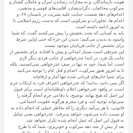
هويت بازماندگان، و به مجازات رساندن آمران و عاملان کشتار و
سرکوب مخالفان، دگرانديشان، اقليت‌های قومی و مذهبی،
اعدام‌های دهۀ شصت، جنايت عليه بشريت در تابستان ۶۷، و
اعدام ها، تجاوزات و سرکوبی است که بدست رژيم اسلامی تا
به امروز ادامه داشته است.
بايد به کسانی که بحث بخشش را پيش می‌کشند گفت، که شما
وانمود به نديدن می‌کنيد؛ نديدن اين جزء که حتی اولين شرط
برای بخشش از جانب قربانيان موجود نيست.
اين شرطی است بسيار ابتدائی و پيش پا افتاده: برای بخشش از
جانب يک فرد، در ابتدا عذرخواهی از جانب فردی ديگر لازم
است. اما شما، خود نه تنها در صف عذرخواهی نمی‌ايستيد، بلکه
تا به امروز هنوز سرکوب، اعدام و قتل عام را توجيه می‌کنيد.
برای شما جان‌های قربانی شده تنها آمار و ارقام‌اند.
اگر نمی دانيد، بدانيد! که عذرخواهی اعتراف فرد به ارتکاب جرم
است. در واقع، عذرخواهی اعلام داوطلبانه‌ای است برای قبول
اين اصل که هيچ بهانه، توضيح، يا دفاعی جرم انجام گرفته را
نمی‌تواند توجيه کند، و فرد مجرم هرگونه عقوبت اجتماعی،
قانونی، يا هر پی‌آمد ديگری را که بخاطر عملی که انجام داده به
او نسبت داده می‌شود، خواهد پذيرفت. عذرخواهی يعنی تمايل
به قبول اين اصل که عمل انجام شده تکرار نخواهد شد.
بعد از بيش از سه دهه سرکوب و خونريزی، شما که با طرح
بحث بخشش و فراموشی مسئله سازش با آمران و عاملان