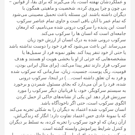
و عملکردشان نهفته است، ياد می‌گيرند که برای بقا، از قوانين –
بی چون و چرا پيروی کرده، شخصيت و ماهيتی همگون با
ديگران داشته باشند. اين مسئله باعث تحميل مصيبتی می‌شود
که تمام عمر با آنان باقی است و حاوی تمام عناصر سرکوب
است. اين پديده را سرکوب درونی شده می‌ناميم، که ارمغان
جامعه‌ای است که انسان ها را سرکوب می‌کند.
سرکوب درونی شده به درک انسان از ارزش خود زيان
می‌رساند. اين باعث می‌شود که فرد خود را دوست نداشته باشد
يا حتی از خود تنفر پيدا کند. بطور نمونه فرد از سمبل‌ها يا
مشخصه‌هايی که جزئی از او يا بخشی هويت او هستند و هدف
سرکوب قرار دارند تنفر پيدا می‌کند، (برای مثال ايرانی بودن،
قوميت، رنگ پوست، جنسيت، زبان، سازمانی که سرکوب شده
و فرد به آن تعلق داشته است،…. ) در اينجا، سرکوب درونی
شده، فرد را بر آن می‌دارد که بجای مسئول شمردن و برخورد
به سيستم سرکوبگر، خود، يا قربانيان ديگر سرکوب را مورد
سرزنش قرار دهد. اين يکی از نشانه‌های حاکی از حمل کردن
الگوی سرکوب است، حتی اگر ناخودآگاه باشد.
انسان سرکوب شده اعتماد به ديگران را به شکلی تجربه می‌کند
که با نمونۀ عادی حس اعتماد تفاوت دارد؛ انگار که زندگی‌اش،
ازآن زمان که او خود سرکوب را تجربه کرده، به تسلط بر ديگران
و کنترل شرايط پيرامونش وابسته گشته است.
سرکوب درونی شده، افراد را بر آن می‌دارد تا ظلم و ستمی را