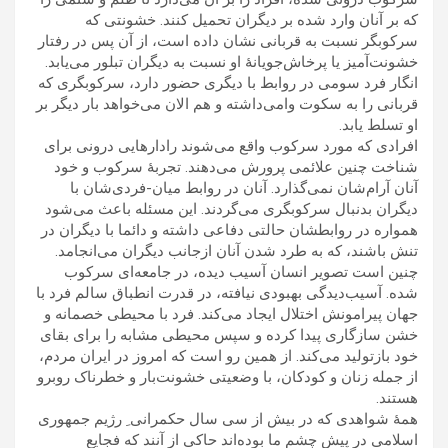
که بر آنان وارد شده بر ديگران تحميل کنند. خشونتی که
سرکوبگر نسبت به قربانی نشان داده است، از آن پس در رفتار
خشونت‌آميز يا پرخاش‌جويانۀ او نسبت به ديگران تبلور می‌يابد.
انگار فرد سومی در روابط با ديگری حضور دارد، سرکوبگری که
قربانی را به سکوت وامی‌داشته و هم الان می‌خواهد بار ديگر بر
او تسلط يابد.
افرادی که مورد سرکوب واقع می‌شوند رادارهايی درونی برای
شناخت چنين علائمی پرورش می‌دهند. تجربۀ سرکوب و خود
آنان آرام‌شان نمی‌گذارد. آنان در روابط ميان-فردی‌شان با
ديگران بدنبال سرکوبگری می‌گردند. اين مسئله باعث می‌شود
همواره در روابطشان حالتی دفاعی داشته و دائما با ديگران در
تنش باشند، که به طرد شدن آنان ازجانب ديگران می‌انجامد.
چنين است تصوير انسان آسيب ديده، در جامعه‌ای سرکوب
شده. آسيب‌ديدگی بهبودی نيافته، در قدرت انطباق سالم فرد با
جهان پيرامونش اختلال ايجاد می‌کند. فرد با محيطی خصمانه و
خشن سازگاری پيدا کرده و سپس محيطی مشابه را برای بقای
خود بازتوليد می‌کند. از همين رو است که امروز در ايران مردم،
از جمله زنان و کودکان، با وضعيتی خشونت‌بار و خطرناک روبرو
هستند.
همۀ شواهدی که در بيش از سی سال حکمرانی ِ رژيم جمهوری
اسلامی در پيش چشم ما بوده‌اند حاکی از آنند که فجايع