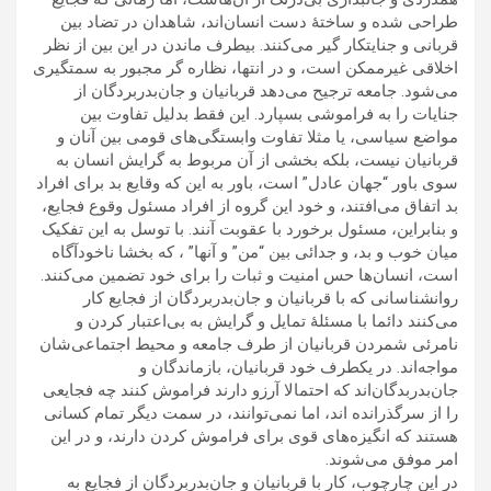
طراحی شده و ساختۀ دست انسان‌اند، شاهدان در تضاد بين
قربانی و جنايتکار گير می‌کنند. بيطرف ماندن در اين بين از نظر
اخلاقی غيرممکن است، و در انتها، نظاره گر مجبور به سمتگيری
می‌شود. جامعه ترجيح می‌دهد قربانيان و جان‌بدربردگان از
جنايات را به فراموشی بسپارد. اين فقط بدليل تفاوت بين
مواضع سياسی، يا مثلا تفاوت وابستگی‌های قومی بين آنان و
قربانيان نيست، بلکه بخشی از آن مربوط به گرايش انسان به
سوی باور “جهان عادل” است، باور به اين که وقايع بد برای افراد
بد اتفاق می‌افتند، و خود اين گروه از افراد مسئول وقوع فجايع،
و بنابراين، مسئول برخورد با عقوبت آنند. با توسل به اين تفکيک
ميان خوب و بد، و جدائی بين “من” و آنها” ، که بخشا ناخودآگاه
است، انسان‌ها حس امنيت و ثبات را برای خود تضمين می‌کنند.
روانشناسانی که با قربانيان و جان‌بدربردگان از فجايع کار
می‌کنند دائما با مسئلۀ تمايل و گرايش به بی‌اعتبار کردن و
نامرئی شمردن قربانيان از طرف جامعه و محيط اجتماعی‌شان
مواجه‌اند. در يکطرف خود قربانيان، بازماندگان و
جان‌بدربدگان‌اند که احتمالا آرزو دارند فراموش کنند چه فجايعی
را از سرگذرانده اند، اما نمی‌توانند، در سمت ديگر تمام کسانی
هستند که انگيزه‌های قوی برای فراموش کردن دارند، و در اين
امر موفق می‌شوند.
در اين چارچوب، کار با قربانيان و جان‌بدربردگان از فجايع به