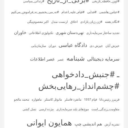
#برگی_از_تاریخ
#اوین_حافظه_تاریخی
#زندانی_سیاسی
#عباس_هاشمی
#فدایی
#قیام_علیه_اعدام
#نه_می_بخشیم_نه_فراموش_می‌کنیم
#نگاه_هفته
#ژن_ژیان_ئازادی
اخلاق
ارنست مندل
اکبر معصوم‌بیگی
خاوران
تهی‌دستان شهری
تجدید ساختار سرمایه‌داری
تکنولوژی اطلاعاتی
دادگاه عباسی
خیزش آبان
خیزش دی
دوران
سازمان‌یابی
شبنامه
سرمایه‌ دیجیتالی
عصر اطلاعات
عصر
ـ #جنبش_دادخواهی
#چشم‌انداز_رهایی‌بخش
فریبرز رئیس‌دانا
قیام 1357
مانفرد فاسلر
مانوئل کاستلز
ماهواره‌
محمد مالجو
مقاومت_زندگی_است
موج‌های بلند سرمایه‌داری
مژده ارسی
نسل کشی
همایون ایوانی
هم اندیشی چپ
نشریه آرش