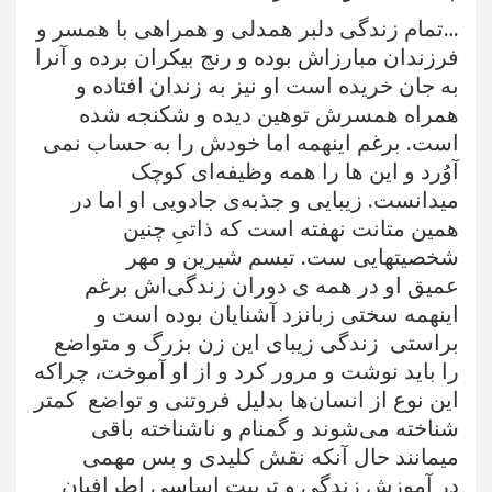
…تمام زندگی دلبر همدلی و همراهی با همسر و
فرزندان مبارزاش بوده و رنج بیکران برده و آنرا
به جان خریده است او نیز به زندان افتاده و
همراه همسرش توهین دیده و شکنجه شده
است. برغم اینهمه اما خودش را به حساب نمی
آوُرد و این ها را همه وظیفه‌ای کوچک
میدانست. زیبایی و جذبه‌ی جادویی او اما در
همین متانت نهفته است که ذاتیِ چنین
شخصیتهایی ست. تبسم شیرین و مهر
عمیق او در همه ی دوران زندگی‌اش برغم
اینهمه سختی زبانزد آشنایان بوده است و
براستی زندگی زیبای این زن بزرگ و متواضع
را باید نوشت و مرور کرد و ‌از او آموخت، چراکه
این نوع از انسان‌ها بدلیل فروتنی و تواضع کمتر
شناخته می‌شوند و گمنام و ناشناخته باقی
میمانند حال آنکه نقش کلیدی و بس مهمی
در
آموزش زندگی و تربیت اساسیِ اطرافیان