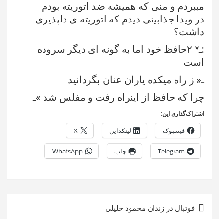
میبردم و منی که همیشه ضد اتوریته بودم
در ویدا جذابیتی دیدم که اتوریته ی دلپذیری
داشت؟
:ـ* ۲حافظ خود اما به گونه ای دیگر سروده
است
ـ« ز راه میکده یاران عنان بگردانید
چرا که حافظ از اینراه رفت و مفلس شد »ـ
اشتراک‌گذاری این:
فیسبوک
لینکداین
X
Telegram
چاپ
WhatsApp
راهبری
فوتبال در زندان محمود خلیلی
نوشته