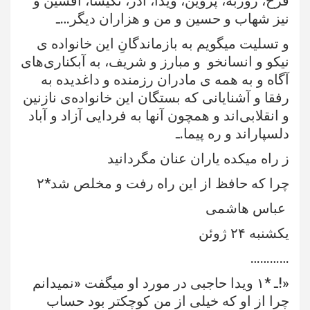
فرخ، روزبه، پروین، ویدا، آذر، نکیسا، افشین و
نیز شهاب و حسین و من و هزاران دیگر…ـ
و تسلیت میگویم به بازماندگانِ این خانواده ی
نیکو و انسانخو و مبارز و شریف، به آبکناری‌های
آگاه و به همه ی مادران رزمنده و داغدیده به
رفقا و آشنایانی که بستگان این خانواده‌ی نازنین
و انقلابی‌اند و همچون آنها به فردایی آزاد و آباد
دلسپاراند و ره پیما.ـ
ز راه میکده یاران عنان مگردانید
چرا که حافظ از این راه رفت و مخلص شد*۲
عباس هاشمی
یکشنبه ۲۴ ژوئن
…………
«!ـ *۱ ویدا حاجبی در مورد او میگفت «نمیدانم
چرا از او که خیلی از من کوچکتر بود حساب