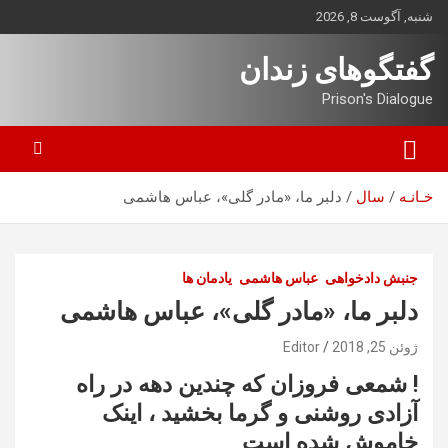
ه
شنبه, آگوست 8, 2026
حتوا
روید
گفتگوهای زندان
Prison's Dialogue
خـانـه
سال
دلبر ما، «مادر گلی»، عباس هاشمی
جنبش دادخواهی
عباس هاشمی
یادمان ها
دلبر ما، «مادر گلی»، عباس هاشمی
ژوئن 25, 2018
Editor
! شمعی فروزان که چندین دهه در راه
آزادی روشنی و گرما بخشید ، اینک
خاموش شده است