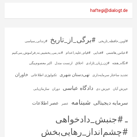
haftegi@dialogt.de
#برگی_از_تاریخ
#اوین_حافظه_تاریخی
#زندانی_سیاسی
#عباس_هاشمی
#فدایی
#قیام_علیه_اعدام
#نه_می_بخشیم_نه_فراموش_می‌کنیم
#نگاه_هفته
#ژن_ژیان_ئازادی
اخلاق
ارنست مندل
اکبر معصوم‌بیگی
خاوران
تهی‌دستان شهری
تجدید ساختار سرمایه‌داری
تکنولوژی اطلاعاتی
دادگاه عباسی
خیزش آبان
خیزش دی
دوران
سازمان‌یابی
شبنامه
سرمایه‌ دیجیتالی
عصر اطلاعات
عصر
ـ #جنبش_دادخواهی
#چشم‌انداز_رهایی‌بخش