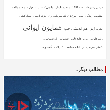
فریبرز رئیس‌دانا
قیام 1357
مانفرد فاسلر
مانوئل کاستلز
ماهواره‌
محمد مالجو
مقاومت_زندگی_است
موج‌های بلند سرمایه‌داری
مژده ارسی
نسل کشی
همایون ایوانی
هم اندیشی چپ
نشریه آرش
ویلم فلوسر
پرویز قلیچ‌خانی
چشم‌انداز تاریخی‌ـ‌جهانی
کشتار_سراسری_زندانیان_سیاسی
کندراتیف
گاه-دوره
مطالب دیگر...