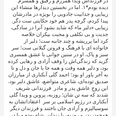
در فرزنداش ویدا همرزم و رفیق و همسرم
دیده بودم*۱. اما در نخستین دیدارها منشاء این
زیبایی و جذابیت جادویی را بویژه در مادرشان
پیدا کردم، گرچه پدر هم خود حکایتی ست دگر.
زیبایی «دلبر ما» که شاید بشود آنرا در سادگی،
جدیت و بی تکلفی و محبت بیکران خلاصه
کرد اما پرریشه و چند جانبه ست؛ دلبر از
خانواده ای
با فرهنگ و فروتن گیلانی ست؛ سر
سبز و پاک. او در سنین جوانی با عشق همسری
گزید که زندگی‌اش را وقف آزادی و رهایی کرده
بود، و دلبر همه وقت و همه جا با جان و دل و تا
به آخر یاور او بود؛ احمد گلی آبکناری از مبارزان
صدیق توده‌ای، شاعری متواضع، عاشق دلبر بود.
این زوجِ عاشق پدر و مادر فرزندانی شریف
شدند که سه تن شان؛ روزبه، پروین و ویدا گلی
آبکناری در رژیم اسلامی بر سر اعتقاداتشان به
سوسیالیزم و آزادی جان باختند و فرزندان دیگر
همچون پدر و روزبه، یا زندانی شاه بوده و یا در