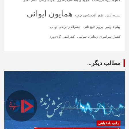
مقاومت_زندگی_است
موج‌های بلند سرمایه‌داری
مژده ارسی
نسل کشی
همایون ایوانی
هم اندیشی چپ
نشریه آرش
ویلم فلوسر
پرویز قلیچ‌خانی
چشم‌انداز تاریخی‌ـ‌جهانی
کشتار_سراسری_زندانیان_سیاسی
کندراتیف
گاه-دوره
مطالب دیگر...
رادیو دادخواهی