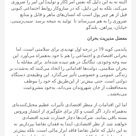
البته نه به این دلیل که نفس امر [کار و تولید] این امر را ضروری
می‌کند، بلکه به این دلیل، که در سازوکار روابط اجتماعی کنونی
قبل از هر چیز پول است که انسان‌های ماهر و قابل و منابع
ضروری را به هم می‌رساند تا تولید به نتیجه برسد: سیب‌زمینی،
خیابان، پیراهن، بلندگو.
معضل مدیریت بحران
پاندمی کوید 19 در درجه اول تهدیدی برای سلامتی است، اما
بحرانی اقتصادی و اجتماعی را هم با خود به‌همراه می‌آورد. این
سه وجه وجودی، تنگاتنگ در هم تنیده شده‌‌اند. برای مقابله با
بحران سلامتی، دولت‌ها اقداماتی را اتخاذ می‌كنند كه به‌شدت بر
زندگی عمومی و خصوصی تأثیر می‌گذارد. این وظیفه‌ی دستگاه
دولتی است. حتی بیش‌تر: از این‌طریق که خود را موظف
به‌محافظت از جان شهروندان می‌داند، به‌خود مشروعیت
می‌بخشد.ـ
اما این اقدامات از منظر اقتصادی تأثیرات عظیم مختل‌کننده‌ای
به‌همراه دارد. اگر کسب و کار برای جلوگیری از انتشار ویروس
بسته باقی بمانند، شرکت‌ها دچار خسارت شدید اقتصادی
خواهند شد. از نظر اقتصادی، ابتدا به فقدان تقاضا بپردازیم. نه
به این دلیل که عامل تقاضا فاقد ابزار مالی است، بلکه بیش‌تر