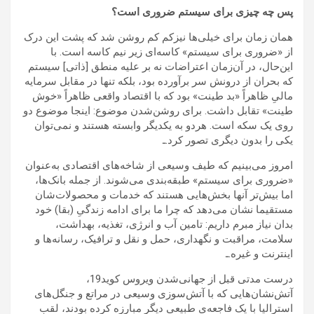
پس چه چیزی برای سیستم ضروری است؟
همان زمان برای خیلی‌ها نیزکم کم روشن شد که پشت این درک
از «ضروری برای سیستم» کاسه‌ای زیر نیم کاسه است. با
این‌حال، در آن‌زمان اعتراضات نه بر علیه منطق [ذاتی] سیستم
که بحران از درونش سر برآورده بود، بلکه تنها در مقابل سرمایه
مالیِ ظاهراً «بد طینت» بود که با اقتصاد واقعی‌‌‌‌‌‌ ظاهراً «خوش
طینت» تقابل داشت. برای روشن‌شدن موضوع: اینجا موضوع دو
روی یک سکه است. هردو به یکدیگر وابسته هستند و نمی‌توان
یکی را بدون دیگری تصور کرد.ـ
امروز می‌بینیم که طیف وسیعی از شاخه‌های اقتصادی به‌عنوان
«ضروری برای سیستم» طبقه‌بندی می‌شوند. از جمله بانک‌ها،
اما بیش‌تر آنها بخش‌هایی هستند که خدمات و محصولات‌شان
مستقیما نشان می‌دهد که چرا ما برای ادامه زندگیِ (بقا) خود
بدان نیاز مبرم داریم: تامین آب و انرژی، تغذیه، بهداشت،
سلامت، مراقبت و نگهداری، حمل و نقل و ترافیک، رسانه‌ها و
اینترنت و غیره.ـ
درست مدتی قبل از جهانی‌شدن ویروس کوید19،
آتش‌نشان‌هایی که با آتش‌سوزی‌ وسیعی در مراتع و جنگل‌های
استرالیا با یک فاجعه‌ی طبیعی دیگر مبارزه کرده بودند، لقب