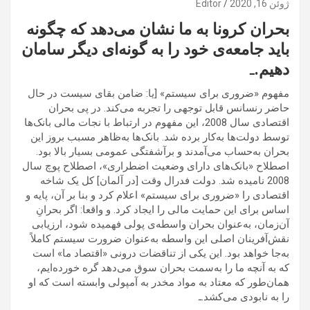
ژوئن 16, 2020
Editor
بحران کرونا به ما نشان می‌دهد که چگونه
باید جامعه‌ی خود را به گونه‌ای دیگر سامان
دهیم.
ـ
مفهوم «ضروری برای سیستم» [یا: ضامن بقای سیست در حال
حاضر رنسانس قابل توجهی را تجربه می‌کند. در پی بحران
اقتصادی سال 2008، این مفهوم در ارتباط با نجات مالی بانک‌ها
توسط دولت‌ها به‌کار برده شد. بانک‌ها به‌ظاهر مسبب بروز این
بحران به‌حساب می‌آمدند و برآشفتگی عمومی بسیار بالا بود.
اصطلاح «بانک‌های دارای وضعیت اضطراری»، اصطلاح پوچ سال
2008 نامیده شد. دولت فدرال وقت [در آلمان] کل یک شاخه
اقتصادی را «ضروری برای سیستم» اعلام کرد و بنا بر آن، پایه و
اساس برای این حمایت مالی را ایجاد کرد. و واقعا: اگر بحرانِ
آن‌زمان، به‌عنوان بحران واسطه‌ی پولی فهمیده شود، ارزیابی
نقش‌آفرینان اصلی این واسطه به‌عنوان ضرورت سیستم کاملاً
به‌جا خواهد بود. این یکی از تناقضات درونی «اقتصاد ما» است
که به آنچه ما را به‌سمت بحران سوق می‌دهد گره خورده‌ایم،
همان‌طور که معتاد به مواد مخدر به آمپولی وابسته است که او
را به نابودی می‌کشد.ـ