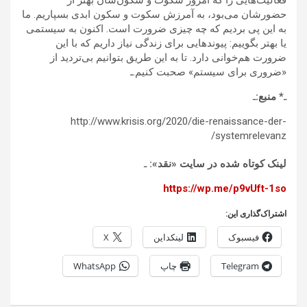
فعالیت‌هایی را که امروز سکوت و سکون‌شان بهتر از
حضورشان می‌بود، به آمرزش سکوت و سکون ابدی بسپاریم. ما
به این پی بردیم که چه چیزی ضرورت است. اکنون به سیستمی
یا بهتر بگوییم: پیوندهایی برای زندگی نیاز داریم که با این
ضرورت هم‌خوانی دارد. تا به‌ این طریق بتوانیم بی‌تردید از
«ضروری برای سیستم» صحبت کنیم.ـ
ـ
*‌ منبع:
ـ
http://www.krisis.org/2020/die-renaissance-der-
systemrelevanz/
لینک کوتاه شده در سایت «نقد»:
ـ
https://wp.me/p9vUft-1so
اشتراک‌گذاری این:
فیسبوک
لینکداین
X
Telegram
چاپ
WhatsApp