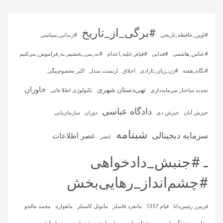
#برگی_از_تاریخ
#اوین_حافظه_تاریخی
#زندانی_سیاسی
#عباس_هاشمی
#فدایی
#قیام_علیه_اعدام
#نه_می_بخشیم_نه_فراموش_می‌کنیم
#نگاه_هفته
#ژن_ژیان_ئازادی
اخلاق
ارنست مندل
اکبر معصوم‌بیگی
خاوران
تهی‌دستان شهری
تجدید ساختار سرمایه‌داری
تکنولوژی اطلاعاتی
دادگاه عباسی
خیزش آبان
خیزش دی
دوران
سازمان‌یابی
شبنامه
سرمایه‌ دیجیتالی
عصر اطلاعات
عصر
ـ #جنبش_دادخواهی
#چشم‌انداز_رهایی‌بخش
فریبرز رئیس‌دانا
قیام 1357
مانفرد فاسلر
مانوئل کاستلز
ماهواره‌
محمد مالجو