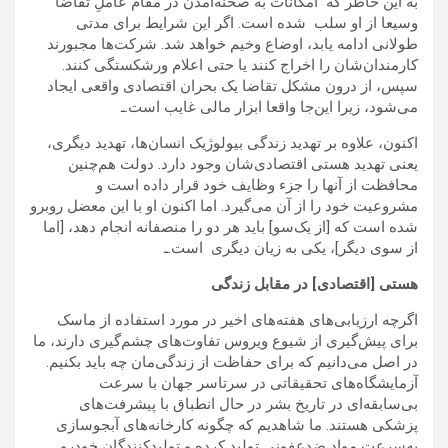
به این خاطر که امکانات به صحنه‌آمدن در مقام عاملِ تقاضا
وسیعا از او سلب شده است. اگر این شرایط برای مدتی
طولانی ادامه یابد، اوضاع وخیم خواهد شد. شرکت‌ها مجبورند
کارمندان‌شان را اخراج کنند یا حتی اعلام ورشکستگی کنند.
سپس، از درون مشکل تقاضا یک بحران اقتصادی واقعی ایجاد
می‌شود، زیرا این‌جا واقعا ابزار مالی غایب است.ـ
اکنون، علاوه بر تهدید زندگی بیولوژیک انسان‌ها، تهدید دیگری،
یعنی تهدید هستی اقتصادی‌شان وجود دارد. دولت هم‌چنین
محافظت از آنها را جزء وظایف خود قرار داده است و
مشروعیت خود را از آن می‌گیرد. اما اکنون او با این معضل روبرو
شده است که [از یک‌سو] باید هر دو را منصفانه انجام دهد، [اما
از سوی دیگر]، یکی به زیان دیگری است.ـ
هستی [اقتصادی] در مقابل زندگی
اگرچه ارزیابی‌های هفته‌های اخیر در مورد استفاده از ماسک
برای پیش‌گیری از شیوع ویروس تفاوت‌های چشم‌گیری دارند، ما
در اصل می‌دانیم که برای حفاظت از زندگی‌مان چه باید بکنیم.
آزمایشگاه‌های تحقیقاتی در سرتاسر جهان با سرعت
بی‌سابقه‌ای در تاریخ بشر در حال انطباق با پیشرفت‌های
پزشکی هستند. ما شاهدیم که چگونه کارخانه‌های آبجو‌سازی
به‌سرعت مواد ضدعفونی تولید کرده و تولیدکنندگان خودرو