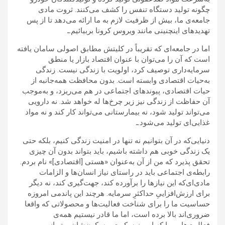
چگونه تولید دستگاه تنفس را کشف می‌کنند. ثروت مادی
جامعه‌ی ما، بیش از ظرفیت لازم به ما ارائه می‌دهد تا از پس
تهدیدهای اینچنینی مانند ویروس کرونا بربیائیم.ـ
اما در جامعه‌ای که تقریباً در کلیتش مطابق اصولی سامان یافته
است که آن را می‌توان با عنوان اقتصاد بازار یا منطق
سرمایه‌داری توصیف کرد، اولویت با زندگی نیست. زندگی
به‌حیات اقتصادی وابسته است. بدون محافظت همه‌جانبه از
حیات اقتصادی، پیوندهای اجتماعی در هم می‌ریزد، و به‌موجب
آن حفاظت از زندگی نیز زیر چرخ‌ها له خواهد شد. نه دارویی
می‌تواند تولید شود، نه بیمارستانی می‌تواند کار کند و نه مواد
غذایی‌ای تولید می‌شود.ـ
دنیایی‌که در آن بتوانیم نه تنها در امنیت زندگی کنیم، بلکه حتی
یک زندگی خوبی هم داشته باشیم، باید بتواند بدون آن چیزی
تحقق پذیرد که من از آن به‌عنوان «هستی [اقتصادی]» نام بردم.
رابطه‌ی اجتماعی باید در راستای نیاز انسان‌ها و الزامات
مادی‌ای‌که این نیازها را برآورده کند، جهت‌گیری کند، نه دیگر
برای ارزش‌افزاییِ حداکثرِ سرمایه. هرچند این پاندمی امروزه
حساسیت ما را برای شناخت فعالیت‌ها و محصولاتی که واقعا
ضروری‌اند بالا برده است، اما ما قادر نیستیم همه‌ی