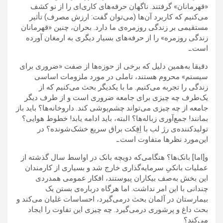
«قهرمانان» گرفتند. ناگهان حرفه‌های کاری‌ای را از نو کشف
می‌کنیم که کاربرد آن‌ها (می‌توان گفت: ارزش مصرف) تأثیر
مستقیمی بر زندگی روزمره‌ی ما دارد. بحران، چنین «قهرمانان
زندگی روزمره» را از حرفه‌های بسیار دیگری به ارمغان آورده
است.ـ
دقیقا به‌همین دلیل که برخی از حوزه‌ها از صفت «ضروری برای
سیستم» محروم هستند، تاملی در مورد ملزومات اساسی
زندگی را تجربه می‌کنیم. ما با یکدیگر بحث می‌کنیم که از
یک‌طرف چه چیزی برای جامعه ضروری است و از طرف دیگر
جامعه از چه چیزی می‌تواند چشم‌پوشی کند. داروخانه‌ها؟ باید باز
بمانند! جمع‌آوری زباله‌ها؟ البته، باید ادامه یابد! خطوط هوایی؟
تولیدکننده‌ی رژ لب با اِفِکت براق سریع خشک‌شونده؟ در
این‌مورد نظرها متفاوت است.ـ
و[اما] بانک‌ها؟ هنگامی‌که دویچه بانک در اواسط سال گذشته از
عملیات بانکیِ سرمایه‌گذاری خارج شد و بسیاری از کارمندان
این بخش به‌صف بیکاران پیوستند، افکار عمومی همدردی‌
چندانی با این امر نداشت. اما هر‌گاه درباره‌ی بستن یک
بیمارستان در آلمان بحث درمی‌گیرد، احساسات غلیان می‌کند و
بحث داغ و پرشوری درمی‌گیرد. چه چیزی این تفاوت را ایجاد
می‌کند؟