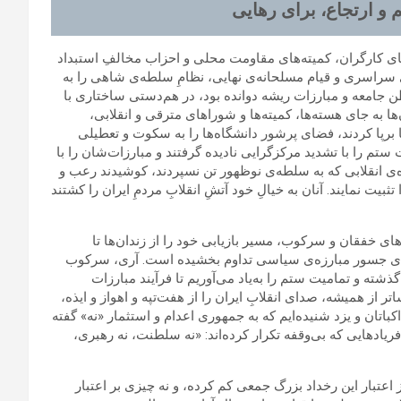
 و ارتجاع، برای رهایی
های کارگران، کمیته‌های مقاومت محلی و احزاب مخالفِ استبداد
ی سراسری و قیام مسلحانه‌ی نهایی، نظامِ سلطه‌ی شاهی را به
ن جامعه و مبارزات ریشه دوانده بود، در هم‌دستی ساختاری با
ها به جای هسته‌ها، کمیته‌‌ها و شوراهای مترقی و انقلابی،
 برپا کردند، فضای پرشور دانشگاه‌ها را به سکوت و تعطیلی
ستم را با تشدید مرکزگرایی نادیده گرفتند و مبارزات‌شان را با
‌ی انقلابی که به سلطه‌ی نوظهور تن نسپردند، کوشیدند رعب و
یت نمایند. آنان به خیالِ خود آتشِ انقلابِ مردمِ ایران را کشتند
ای خفقان و سرکوب، مسیر بازیابی خود را از زندان‌ها تا
سته‌های جسور مبارزه‌ی سیاسی تداوم بخشیده است. آری، سرکوب
گذشته و تمامیت ستم را به‌یاد می‌آوریم تا فرآیند مبارزات
تر از همیشه، صدای انقلابِ ایران را از هفت‌تپه و اهواز و ایذه،
کباتان و یزد شنیده‌ایم که به جمهوری اعدام و استثمار «نه» گفته
فریادهایی که بی‌وقفه تکرار کرده‌اند: «نه سلطنت، نه رهبری،
ز اعتبار این رخداد بزرگ جمعی کم کرده، و نه چیزی بر اعتبار