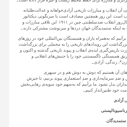
 برابری و مبارزه برای حفظ محیط زیست و غیره قرار داده است.ـ
برای پاس‌داشتِ آن انقلاب و مبارزات تاریخی‌ آزادی‌خواهانه و عدالت‌طلبانه
لاب است. این روز همچنین مصادف است با سرنگونی دیکتاتور
مصر در یکی از الهام‌بخش‌ترین انقلاباتِ بهار عربی (۲۰۱۱)، و نیز سال‌روز انقلاب ضدسلطنتی چین در ۱۹۱۱. این تلاقی مبارزات و
به اینکه ستمدیدگان جهان دردها و سرنوشت مشترکی دارند.ـ
رآنیم که به‌همراه یاران و همبستگان بین‌المللی خود در روزهای
م تا بزرگداشت این رویدادهای تاریخی را به محملی برای بزرگداشت
ت بازپس‌گیری ایده‌ی انقلاب و پیوند تاریخی گذشته و اکنون و
طریق همبستگی ناگسستنی خود را با جنبش‌های انقلابی و
ن*، زندگی، آزادی.ـ
هان آن هستیم که دوش به دوش هم و در سپهری
ش و ضدِ سرمایه‌داری و ضدِ استعماری پیوند بزنیم، تا خیزش
ان بدل نشود. ما برآنیم که به‌سهم خود سویه‌ی رهایی‌بخش
ت خود طنین‌انداز کنیم.ـ
 آزادی
نترناسیونالیستی
ی ستمدیدگان