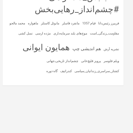
#چشم‌انداز_رهایی‌بخش
فریبرز رئیس‌دانا
قیام 1357
مانفرد فاسلر
مانوئل کاستلز
ماهواره‌
محمد مالجو
مقاومت_زندگی_است
موج‌های بلند سرمایه‌داری
مژده ارسی
نسل کشی
همایون ایوانی
هم اندیشی چپ
نشریه آرش
ویلم فلوسر
پرویز قلیچ‌خانی
چشم‌انداز تاریخی‌ـ‌جهانی
کشتار_سراسری_زندانیان_سیاسی
کندراتیف
گاه-دوره