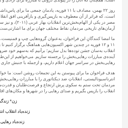
است، همچنان که آنان را در پیوندی درونی با مبارزه برای آزادی و
روز ۲۲ بهمن، مصادف با ۱۱ فوریه، یادمان جمعی ما 
است، که فراتر از آن معطوف به باز‌پس‌گیری و بازآفرینی افق انق
آرمان‌های تاریخی مردمان نقاط مختلف جهان برای ما اشارتی‌ست 
ما امضا کنندگانِ این فراخوان، به‌عنوان گروه‌هایی چپ و فمنیست، ب
۱۱ و ۱۲ فوریه در چندین شهر اکسیون‌هایی هماهنگ برگزار کنی
انقلاب به‌سان جشن توده‌ها بدل سازیم؛ برآنیم که به‌سهم خود ضرور
آینده‌ی مبارزات رهایی‌بخش را برجسته سازیم. می‌خواهیم از این‌
رهایی‌بخش در سراسر جهان اعلام داریم، و ازجمله با جنبش جاری ز
هدف فراخوان ما برای پیوستن به این تجمعات روشن است: ما خوا
انترناسیونالیستی، انقلاباتِ ضد دیکتاتوری را با مبارزاتِ رهایی‌بخ
مردمان تحت ستم به سکوی پرش ارتجاع و فرصت‌طلبان و قدرت‌مدار
انقلاب را بازپس بگیریم و صدای رهایی را در شهرها و مکان‌های اقام
زن* زندگی
زنده‌باد انقلاب ا
زنده‌با‌د رهای