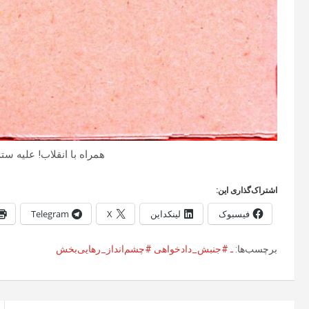
همراه با انقلاب! علیه ست
اشتراک‌گذاری این:
فیسبوک
لینکداین
X
Telegram
برچسب‌ها:
ـ #جنبش_دادخواهی #چشم‌انداز_رهایی‌بخش