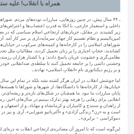
همراه با انقلاب!
علیه ستم
ـ ۴۴ سال پیش، در چنین روزهایی، مبارزات توده‌های مردم، شورا
داخلی و استعمار خارجی، با اتکا به قدرتِ اعتصاب‌ها و اعتراض‌ها
زیر کشیدند. در مقابل، جریان‌های ارتجاعیِ اسلام سیاسی که در بط
امپریالیسم و نظام تقسیم کار جهان سرمایه‌داری بر سر کار آمد. آن‌
شوراهای اسلامی را در کارخانه‌ها و کمیته‌های سرکوب در خیابان‌ها
کشاندند، حجابِ اجباری را بر زنان تحمیل کردند، مطالباتِ ملل تحت 
نظامی‌گری و خشونت عریان پاسخ دادند؛ و با کشتار هزاران رزمنده
وحشتی دائمی را بر جامعه تحمیل کنند تا سلطه‌ی ضدانقلابی خودرا تثب
و بر رژیمِ دیکتاتوری‌ نامِ «انقلابِ اسلامی» ‌نهادند.ـ
اما جوشش انقلاب در ایران هرگز کشته نشد بلکه در تمامِ این سال‌ه
خیابان‌ها، از کارخانه‌ها تا دانشگاه‌ها، از شهرها و شوراها تا ه
پایان مبارزات ما نبود. ما همچنان در شکل‌های تازه‌تر و ریشه‌ای‌تر، 
انقلابی برای رهایی را هرچه بهتر تدارک ببینیم.در سال‌های اخیر، رسا
از زاهدان و سنندج و کامیاران و کرمانشاه و مهاباد، و از اصفهان و ا
است و به «زن* زندگی آزادی» و «آلترناتیو شورایی»، آری. و نیز در 
دموکراسی – برابری».ـ
این‌گونه است که تا امروز آن مصادره‌ی ارتجاعیِ انقلاب نه ذره‌ای ا