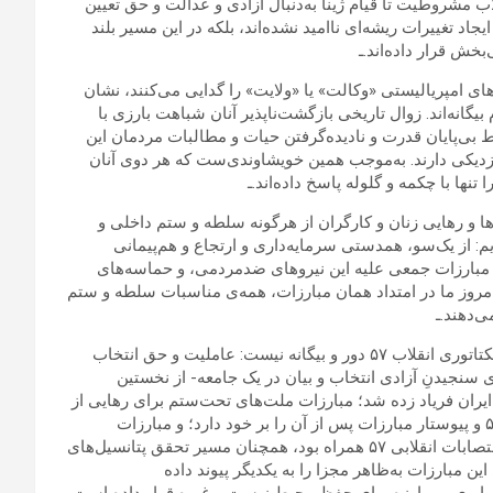
ب مشروطیت تا قیام ژینا به‌دنبال آزادی و عدالت و حق تعیین
اد تغییرات ریشه‌ای ناامید نشده‌اند، بلکه در این مسیر بلند
خش قرار داده‌اند.ـ
ی امپریالیستی «وکالت» یا «ولایت» را گدایی می‌کنند، نشان
یگانه‌‌اند. زوال تاریخی بازگشت‌ناپذیر آنان شباهت بارزی با
بی‌پایان قدرت و نادیده‌گرفتن حیات و مطالبات مردمان این
زدیکی دارند. به‌موجب همین‌ خویشاوندی‌ست که هر دوی آنان
ها با چکمه و گلوله پاسخ داده‌اند.ـ
 و رهایی زنان و‌ کارگران از هرگونه سلطه و ستم داخلی و
م: از یک‌سو، همدستی سرمایه‌داری و ارتجاع و هم‌پیمانی
ای مبارزات جمعی علیه این نیروهای ضدمردمی، و حماسه‌های
امروز ما در امتداد همان مبارزات،‌ همه‌ی مناسبات سلطه‌ و ستم
‌دهند.ـ
قیام امروز ستمدیدگان در جغرافیای ایران هرگز از آرمان‌های ضددیکتاتوری انقلاب ۵۷ دور و بیگانه نیست: عاملیت و حق انتخاب
سنجیدنِ آزادی انتخاب و بیان در یک جامعه- از نخستین
نان آزاده در ایران فریاد زده شد؛ مبارزات ملت‌های تحت‌ستم برای رهایی از
ستم‌های دیرینه و مضاعف، رد و نشان سنت‌های مبارزاتی مقطع ۵۷ و پیوستار مبارزات پس از آن را بر خود دارد؛‌ و مبارزات
بی‌وقفه‌ی کارگران که طی خیزش ژینا با احیای خاطره‌ی تاریخی اعتصابات انقلابی ۵۷ همراه بود، همچنان مسیر تحقق پتانسیل‌های
ن مبارزات به‌ظاهر مجزا را به یکدیگر پیوند داده