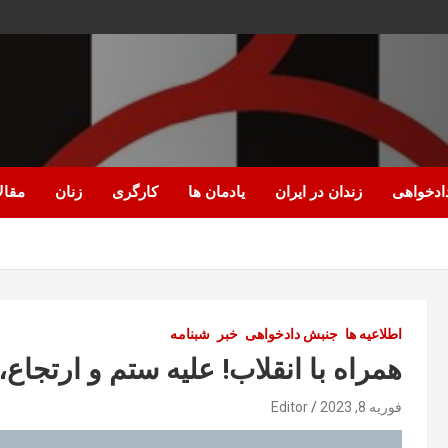
ادخواهی
زندان در ایران
یادمان ها
کارگری
زنان
مقال
اطلاعیه ها
جنبش دادخواهی
خبر
شبنامه
همراه با انقلاب!
علیه ستم و ارتجاع،
فوریه 8, 2023
Editor