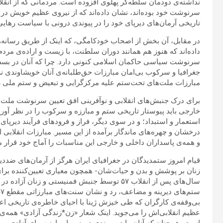
نداشته‌ی دودمان سلطه‌گر پهلوی افزوده است. مردمانی که از انقلا
سرنوشت خود بوده‌اند، نشان داده‌اند که از نیروی عظیم خویش در ایج
تاریخی آرمان‌های دیرپای خود را در پیوندی درونی با سیاست رهایی‌ب
در مقابل، آن بخش از اصحاب خودکامگی، که اینک از طریق رسانه‌ها
داده‌اند که هنوز هم همانند دوران سلطنت، با زیست و اراده‌ی مردم ب
سرنوشت سیاسی حاکمان اسلامی‌ کنونی دارد. چرا که آنان در بسط 
جغرافیا و سرکوب بی‌امان مبارزات حق‌طلبانه‌ی آنان خویشاوندی ن
مبارزات ملت‌های تحت‌ستم علیه مرکزگرایی و تبعیض و ستم ملی را تن
برای درک جنبش‌های انقلابی و نوآفرینی افق تعیین سرنوشت ملت‌‌ها
خارجی باید پیوستار تاریخی ستم و مبارزه و سرکوب را در نظر آوری
استعمار و استبداد؛ و در سوی دیگر، فراز و فرودهای فرآیند دیرپ
درخشان و چهره‌های ماندگار برآمده از این مسیر. مبارزات انقلابی 
و همه‌ی پاسداران داخلی و خارجی این مناسبات را آماج خود قرار می
زنان بر پوشش و بدن و حیات‌شان- همچون معیاری تعیین‌کننده برای 
سال‌های پس از انقلاب ۵۷ توسط جنبش فمنیستی و ز
عظیم انقلابی‌اش را می‌جوید. اینک شعار «زن*زندگی آزادی» همه‌ی ای