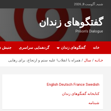
ه
شنبه, آگوست 8, 2026
حتوا
روید
گفتگوهای زندان
Prison's Dialogue
خانه
گفتگوهای زندان
گردهمایی سراسری
جنبش د
خـانـه
سال
همراه با انقلاب! علیه ستم و ارتجاع، برای رهایی
English
Deutsch
France
Swedish
کتابخانه گفتگوهای زندان
شبنامه