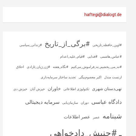
haftegi@dialogt.de
#برگی_از_تاریخ
#اوین_حافظه_تاریخی
#زندانی_سیاسی
#عباس_هاشمی
#فدایی
#قیام_علیه_اعدام
#نه_می_بخشیم_نه_فراموش_می‌کنیم
#نگاه_هفته
#ژن_ژیان_ئازادی
اخلاق
ارنست مندل
اکبر معصوم‌بیگی
تجدید ساختار سرمایه‌داری
خاوران
تهی‌دستان شهری
تکنولوژی اطلاعاتی
خیزش آبان
خیزش دی
دادگاه عباسی
سرمایه‌ دیجیتالی
دوران
سازمان‌یابی
شبنامه
عصر اطلاعات
عصر
ـ #جنبش_دادخواهی