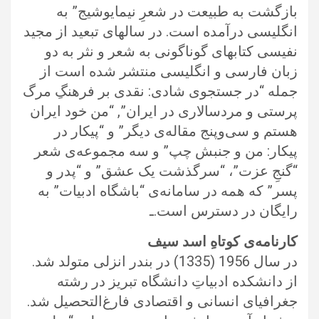
بازگشت به طبیعت در شعرِ نیمایوشیج” به
انگلیسی درآمده است. در سالهای تبعید از مجید
نفیسی کتابهای گوناگونی به شعر و نثر به دو
زبان فارسی و انگلیسی منتشر شده است از
جمله “در جستجوی شادی: نقدی بر فرهنگِ مرگ
پرستی و مردسالاری در ایران”, “من خود ایران
هستم و سی‌و‌پنج مقاله‌ی دیگر” و “پیکار در
پیکار: من و جنبش چپ” و سه مجموعه‌ی شعر
“گنجِ عزت”، “سرگذشت یک عشق” و “پدر و
پسر” که همه در سامانه‌ی “باشگاه ادبیات” به
رایگان در دسترس است.ـ
کارنامه‌ی کوتاهِ اسد سیف
در سال 1956 (1335) در بندر انزلی متولد شد.
از دانشکده ادبیاتِ دانشگاه تبریز در رشته
جغرافیای انسانی و اقتصادی فارغ‌التحصیل شد.