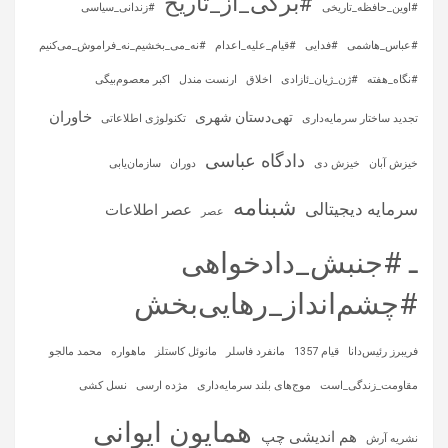
#برگی_از_تاریخ
#اوین_حافظه_تاریخی
#زندانی_سیاسی
#عباس_هاشمی
#فدایی
#قیام_علیه_اعدام
#نه_می_بخشیم_نه_فراموش_می‌کنیم
#نگاه_هفته
#ژن_ژیان_ئازادی
اخلاق
ارنست مندل
اکبر معصوم‌بیگی
خاوران
تهی‌دستان شهری
تجدید ساختار سرمایه‌داری
تکنولوژی اطلاعاتی
دادگاه عباسی
خیزش آبان
خیزش دی
دوران
سازمان‌یابی
شبنامه
سرمایه‌ دیجیتالی
عصر اطلاعات
عصر
ـ #جنبش_دادخواهی
#چشم‌انداز_رهایی‌بخش
فریبرز رئیس‌دانا
قیام 1357
مانفرد فاسلر
مانوئل کاستلز
ماهواره‌
محمد مالجو
مقاومت_زندگی_است
موج‌های بلند سرمایه‌داری
مژده ارسی
نسل کشی
همایون ایوانی
هم اندیشی چپ
نشریه آرش