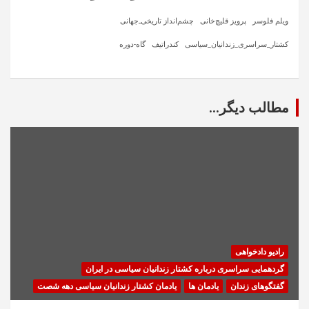
ویلم فلوسر
پرویز قلیچ‌خانی
چشم‌انداز تاریخی‌ـ‌جهانی
کشتار_سراسری_زندانیان_سیاسی
کندراتیف
گاه-دوره
مطالب دیگر...
رادیو دادخواهی
گردهمایی سراسری درباره کشتار زندانیان سیاسی در ایران
گفتگوهای زندان
یادمان ها
یادمان کشتار زندانیان سیاسی دهه شصت