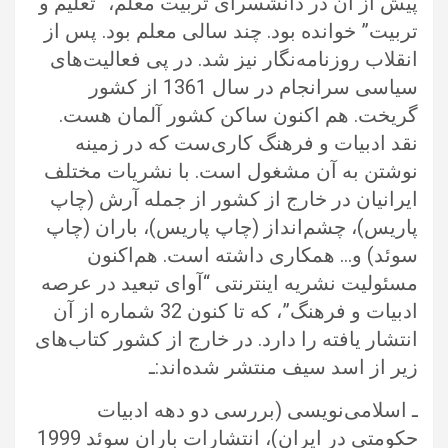
پیش از آن در دانشسرای تربیت معلم، “تعلیم و
تربیت” خوانده بود. چند سالی معلم بود. پس از
انقلاب روزنامه‌نگار نیز شد. در پی فعالیت‌های
سیاسی سرانجام در سال 1361 از کشور
گریخت. هم اکنون ساکن کشور آلمان هست.
نقد ادبیات و فرهنگ کاری‌ست که در زمینه
نوشتن به آن مشغول است. با نشریات مختلف
ایرانیان در خارج از کشور از جمله آرش (چاپ
پاریس)، چشم‌انداز (چاپ پاریس)، باران (چاپ
سوئد) و… همکاری داشته است. هم‌اکنون
مسئولیت نشریه اینترنتی “آوای تبعید در عرصه
ادبیات و فرهنگ”،‌ که تا کنون 32 شماره از آن
انتشار یافته را دارد. در خارج از کشور کتاب‌های
زیر از اسد سیف منتشر شده‌اند:ـ
ـ اسلامی‌نویسی (بررسی دو دهه ادبیات
حکومتی در ایران)، انتشارات باران سوئد 1999