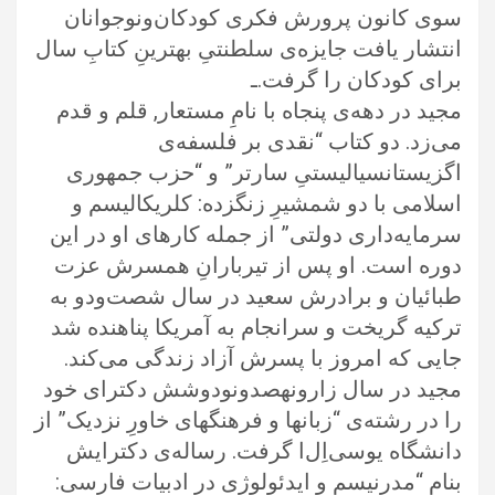
سوی کانون پرورش فکری کودکان‌و‌نوجوانان
انتشار یافت جایزه‌ی سلطنتیِ بهترینِ کتابِ سال
برای کودکان را گرفت.ـ
مجید در دهه‌ی پنجاه با نامِ مستعار, قلم و قدم
می‌زد. دو کتاب “نقدی بر فلسفه‌ی
اگزیستانسیالیستیِ سارتر” و “حزب جمهوری
اسلامی با دو شمشیرِ زنگزده: کلریکالیسم و
سرمایه‌داری دولتی” از جمله کارهای او در این
دوره است. او پس از تیربارانِ همسرش عزت
طبائیان و برادرش سعید در سال شصت‌و‌دو به
ترکیه گریخت و سرانجام به آمریکا پناهنده شد
جایی که امروز با پسرش آزاد زندگی می‌کند.
مجید در سال زار‌و‌نهصد‌و‌نود‌و‌شش دکترای خود
را در رشته‌ی “زبانها و فرهنگهای خاورِ نزدیک” از
دانشگاه یوسی‌اِل‌ا گرفت. رساله‌ی دکترایش
بنام “مدرنیسم و ایدئولوژی در ادبیات فارسی: