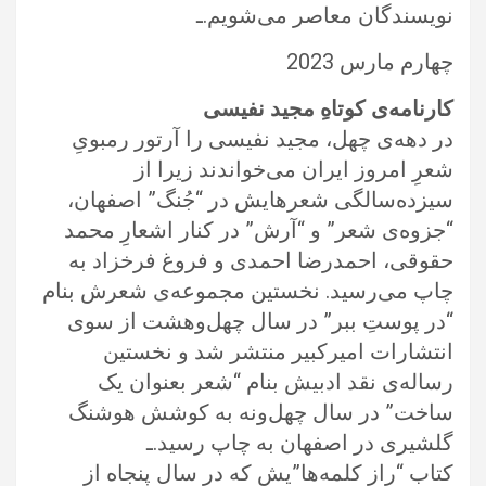
نویسندگان معاصر می‌شویم.ـ
چهارم مارس 2023
کارنامه‌ی کوتاهِ مجید نفیسی
در دهه‌ی چهل، مجید نفیسی را آرتور رمبویِ
شعرِ امروز ایران می‌خواندند زیرا از
سیزده‌سالگی شعرهایش در “جُنگ” اصفهان،
“جزوه‌ی شعر” و “آرش” در کنار اشعارِ محمد
حقوقی، احمد‌رضا احمدی و فروغ فرخزاد به
چاپ می‌رسید. نخستین مجموعه‌ی شعرش بنام
“در پوستِ ببر” در سال چهل‌و‌هشت از سوی
انتشارات امیرکبیر منتشر شد و نخستین
رساله‌ی نقد ادبیش بنام “شعر بعنوان یک
ساخت” در سال چهل‌و‌نه به کوشش هوشنگ
گلشیری در اصفهان به چاپ رسید.ـ
کتاب “راز کلمه‌ها”یش که در سال پنجاه از