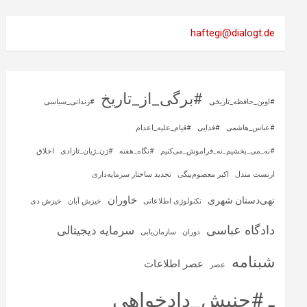
haftegi@dialogt.de
#برگی_از_تاریخ
#اوین_حافظه_تاریخی
#زندانی_سیاسی
#عباس_هاشمی
#فدایی
#قیام_علیه_اعدام
#نه_می_بخشیم_نه_فراموش_می‌کنیم
#نگاه_هفته
#ژن_ژیان_ئازادی
اخلاق
ارنست مندل
اکبر معصوم‌بیگی
تجدید ساختار سرمایه‌داری
خاوران
تهی‌دستان شهری
تکنولوژی اطلاعاتی
خیزش آبان
خیزش دی
دادگاه عباسی
سرمایه‌ دیجیتالی
دوران
سازمان‌یابی
شبنامه
عصر اطلاعات
عصر
ـ #جنبش_دادخواهی