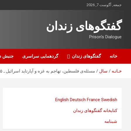
ه
جمعه, آگوست 7, 2026
حتوا
روید
گفتگوهای زندان
Prison's Dialogue
خانه
گفتگوهای زندان
گردهمایی سراسری
جنبش د
خـانـه
سال
مسئله‌ی فلسطین، تهاجم به غزه و آپارتاید اسرائیل ـ ۵‏نگاهی تطبیقی به نظام آپارتاید در آفریقای جنوبی و اسرائیل ‏
English
Deutsch
France
Swedish
کتابخانه گفتگوهای زندان
شبنامه