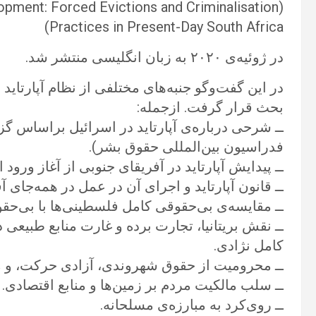
(‏opment: Forced Evictions and Criminalisation
Practices in Present-Day South Africa‏)
در ژوئیه‌ی ‌‏۲۰۲۰ به زبان انگلیسی منتشر شد.‏
در این گفت‌وگو جنبه‌های مختلفی از نظام آپارتاید
بحث قرار گرفت. ازجمله: ‏
ــ شرحی درباره‌ی آپارتاید در اسرائیل براساس گز
فدراسیون بین‌المللی حقوق بشر).‏
ــ پیدایش آپارتاید در آفریقای جنوبی از آغاز ورود 
ــ قانون آپارتاید و اجرای آن در عمل در همه‌جای آف
ــ مقایسه‌ی بی‌حقوقی کامل فلسطینی‌ها با بی‌حقو
ــ نقش بریتانیا، تجارت برده و غارت منابع طبیعی 
کامل نژادی. ‏
ــ محرومیت از حقوق شهروندی، آزادی حرکت، و م
ــ سلب مالکیت مردم بر زمین‌ها و منابع اقتصادی.‏
ــ روی‌کرد به مبارزه‌ی مسلحانه.‏