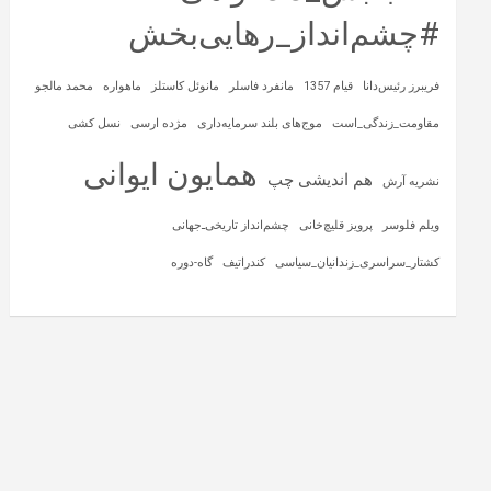
#چشم‌انداز_رهایی‌بخش
فریبرز رئیس‌دانا
قیام 1357
مانفرد فاسلر
مانوئل کاستلز
ماهواره‌
محمد مالجو
مقاومت_زندگی_است
موج‌های بلند سرمایه‌داری
مژده ارسی
نسل کشی
همایون ایوانی
هم اندیشی چپ
نشریه آرش
ویلم فلوسر
پرویز قلیچ‌خانی
چشم‌انداز تاریخی‌ـ‌جهانی
کشتار_سراسری_زندانیان_سیاسی
کندراتیف
گاه-دوره