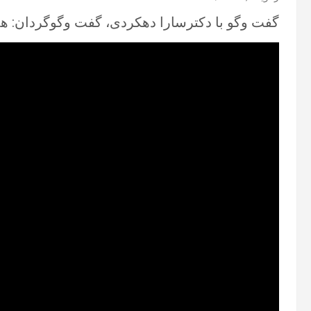
گفت‌ وگو با دکترسارا دهکردی، گفت‌ وگوگردان: هم