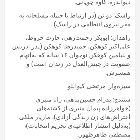
دیواندره: کاوه چوپانی.‏
راسک: دو تن (در ارتباط با حمله مسلحانه به
مقر نیروی انتظامی در راسک).‏
زاهدان: ابوبکر رحمت‌زهی، حارث خروط،
علی‌اکبر کوهکن، حمیدرضا کوهکن (پدر ادریس
و بنیامین کوهکن نوجوان ۱۶ ساله که به‌اتهام
عضویت ‏در جیش‌العدل در زندان است) و
همسرش.‏
سبزه‌وار: مرتضی کیوانلو.‏
سنندج: پدرام حسین‌پناهی، زانا منبری
(خواهرزاده پیمان منبری از کشته‌های
اعتراض‌های زن زندگی آزادی)، مازیار ملکی
(به‌دلیل انتشار ‏اطلاعیه‌ی تحریم انتخابات)،
مصطفی ظاهرظهور.‏