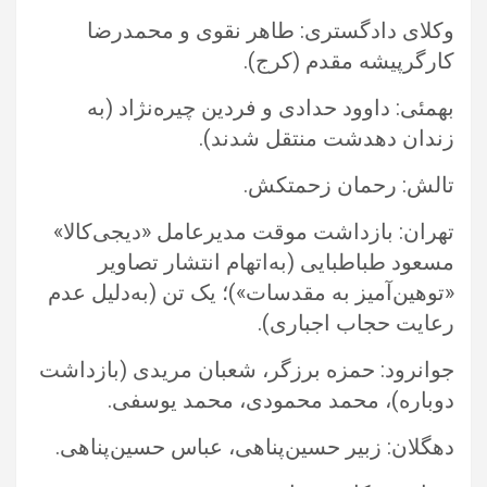
وکلای دادگستری: طاهر نقوی و محمدرضا
کارگرپیشه مقدم (کرج).‏
بهمئی: داوود حدادی و فردین چیره‌نژاد (به
زندان دهدشت منتقل شدند).‏
تالش: رحمان زحمتکش.‏
تهران: بازداشت موقت مدیرعامل «دیجی‌کالا»
مسعود طباطبایی (به‌اتهام انتشار تصاویر
«توهین‌آمیز به مقدسات»)؛ یک تن (به‌دلیل عدم
رعایت ‏حجاب اجباری).‏
جوانرود: حمزه برزگر، شعبان مریدی (بازداشت
دوباره)، محمد محمودی، محمد یوسفی.‏
دهگلان: زبیر حسین‌پناهی، عباس حسین‌پناهی.‏