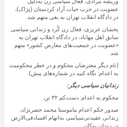
وریشه مرادی، فعال سیاسی زن به‌دلیل
عضویت در حزب حیات آزاد کردستان (پژاک)،
در دادگاه انقلاب تهران به بغی متهم شد.‏
پخشان عزیزی، فعال زن کُرد و زندانی سیاسی
سابق اهل مهاباد، در دادگاه انقلاب تهران به
«عضویت در جمعیت‌های معارض کشور» ‏متهم
شد.‏
‏(نام دیگر معترضان محکوم و در خطر محکومیت
به اعدام: نگاه کنید در شماره‌ها‌ی پیش).‏
زندانیان سیاسی دیگر: ‏
محکوم به اعدام: دست‌کم ۳۲ تن. ‏
صدور حکم اعدام ماموستا محمد خضرنژاد،
زندانی عقیدتی‌سیاسی به‌اتهام افسادفی‌الارض
در زندان بوکان.‏