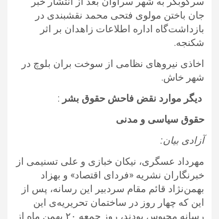
سرکوبگر به شهر سراوان بعد از انتشار خبر
جان باختن مولوی فتحی محمد نقشبندی در
‏بازداشت‌گاه اداره اطلاعات زاهدان بر اثر
شکنجه.‏
اخاذی نیروهای نظامی از سوخت بران بلوچ در
شهر خاش.‏
‏ ‏‎
دیگر موارد ‏نقض فاحش حقوق بشر
:‏
حقوق سیاسی و مدنی
آزادی بیان: ‏
مهرداد عسگری، نیکان خبازی و علی تسنیمی از
خبرنگاران نشریه «فردای اقتصاد» و بهزاد
بهمن‌‌نژاد قائم مقام سردبیر این رسانه، پس از
‏این که چهار روز در ساختمان تحریریه‌ی این
رسانه محبوس بودند، روز جمعه ۲۰ بهمن ماه از