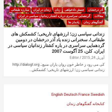
آذر درخشان
جنبش دادخواهی
زنان
زندان در ایران
مبارزه طبقاتی
مقالات
گردهمایی سراسری درباره کشتار زندانیان سیاسی در ایران
گفتگوهای زندان
یادمان ها
زندانی سیاسی زن؛ ارزشهای تاریخی؛ کشمکش های
طبقاتی!، سخنرانی زنده یاد آذر درخشان در دومین
گردهمایی سراسری در باره کشتار زندانیان سیاسی در
ایران، کلن، 25 آگوست 2007
آوریل 24, 2015
Editor
کی می رود ز خاطر خون روان یاران منبع:ـ http://dialogt.org
زندانی سیاسی زن؛ ارزشهای تاریخی؛ کشمکش…
English
Deutsch
France
Swedish
کتابخانه گفتگوهای زندان