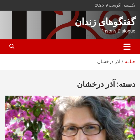
ه
یکشنبه, آگوست 9, 2026
حتوا
روید
گفتگوهای زندان
Prison's Dialogue
خـانـه
آذر درخشان
دسته:
آذر درخشان