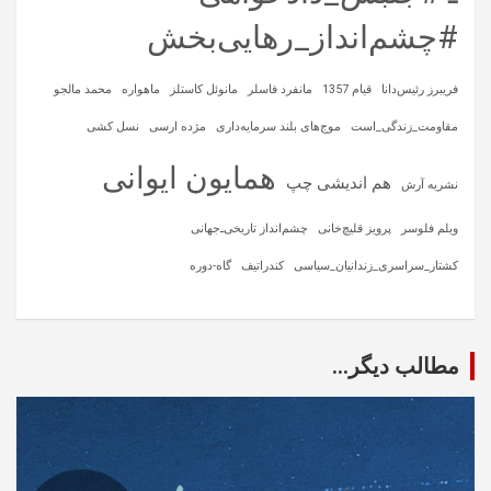
#چشم‌انداز_رهایی‌بخش
فریبرز رئیس‌دانا
قیام 1357
مانفرد فاسلر
مانوئل کاستلز
ماهواره‌
محمد مالجو
مقاومت_زندگی_است
موج‌های بلند سرمایه‌داری
مژده ارسی
نسل کشی
همایون ایوانی
هم اندیشی چپ
نشریه آرش
ویلم فلوسر
پرویز قلیچ‌خانی
چشم‌انداز تاریخی‌ـ‌جهانی
کشتار_سراسری_زندانیان_سیاسی
کندراتیف
گاه-دوره
مطالب دیگر...