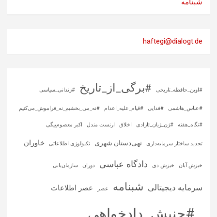
شبنامه
haftegi@dialogt.de
#برگی_از_تاریخ
#اوین_حافظه_تاریخی
#زندانی_سیاسی
#عباس_هاشمی
#فدایی
#قیام_علیه_اعدام
#نه_می_بخشیم_نه_فراموش_می‌کنیم
#نگاه_هفته
#ژن_ژیان_ئازادی
اخلاق
ارنست مندل
اکبر معصوم‌بیگی
خاوران
تهی‌دستان شهری
تجدید ساختار سرمایه‌داری
تکنولوژی اطلاعاتی
دادگاه عباسی
خیزش آبان
خیزش دی
دوران
سازمان‌یابی
شبنامه
سرمایه‌ دیجیتالی
عصر اطلاعات
عصر
ـ #جنبش_دادخواهی