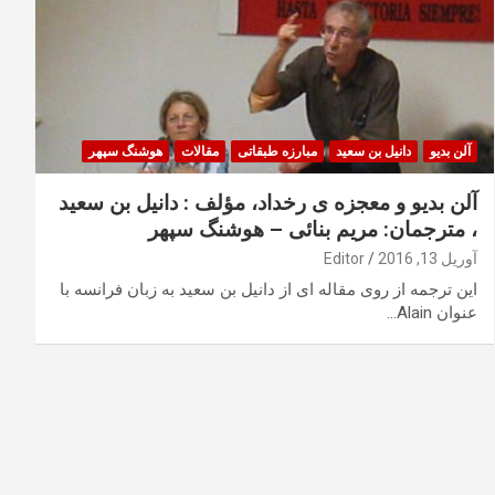
آلن بديو
دانیل بن سعید
مبارزه طبقاتی
مقالات
هوشنگ سپهر
آلن بديو و معجزه ی رخداد، مؤلف : دانيل بن سعيد
، مترجمان: مريم بنائی – ھوشنگ سپھر
آوریل 13, 2016
Editor
اين ترجمه از روی مقاله ای از دانيل بن سعيد به زبان فرانسه با
عنوان Alain…