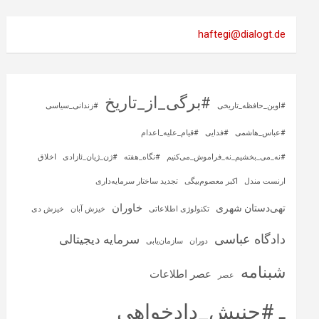
haftegi@dialogt.de
#برگی_از_تاریخ
#اوین_حافظه_تاریخی
#زندانی_سیاسی
#عباس_هاشمی
#فدایی
#قیام_علیه_اعدام
#نه_می_بخشیم_نه_فراموش_می‌کنیم
#نگاه_هفته
#ژن_ژیان_ئازادی
اخلاق
ارنست مندل
اکبر معصوم‌بیگی
تجدید ساختار سرمایه‌داری
خاوران
تهی‌دستان شهری
تکنولوژی اطلاعاتی
خیزش آبان
خیزش دی
دادگاه عباسی
سرمایه‌ دیجیتالی
دوران
سازمان‌یابی
شبنامه
عصر اطلاعات
عصر
ـ #جنبش_دادخواهی