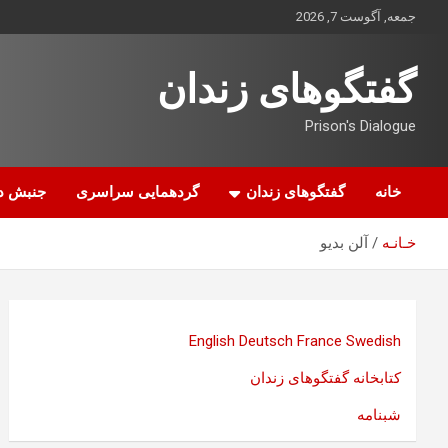
ه
جمعه, آگوست 7, 2026
حتوا
روید
گفتگوهای زندان
Prison's Dialogue
خانه
گفتگوهای زندان
گردهمایی سراسری
جنبش د
خـانـه
آلن بديو
English
Deutsch
France
Swedish
کتابخانه گفتگوهای زندان
شبنامه