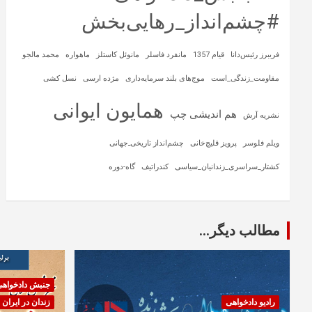
#چشم‌انداز_رهایی‌بخش
فریبرز رئیس‌دانا
قیام 1357
مانفرد فاسلر
مانوئل کاستلز
ماهواره‌
محمد مالجو
مقاومت_زندگی_است
موج‌های بلند سرمایه‌داری
مژده ارسی
نسل کشی
همایون ایوانی
هم اندیشی چپ
نشریه آرش
ویلم فلوسر
پرویز قلیچ‌خانی
چشم‌انداز تاریخی‌ـ‌جهانی
کشتار_سراسری_زندانیان_سیاسی
کندراتیف
گاه-دوره
مطالب دیگر...
جنبش دادخواه
رادیو دادخواهی
زندان در ایران