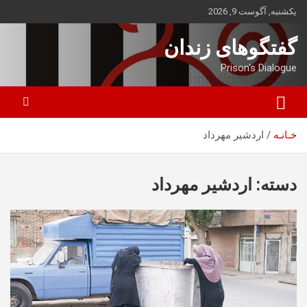
ه
یکشنبه, آگوست 9, 2026
حتوا
روید
گفتگوهای زندان
Prison's Dialogue
خـانـه
اردشیر مهرداد
دسته:
اردشیر مهرداد