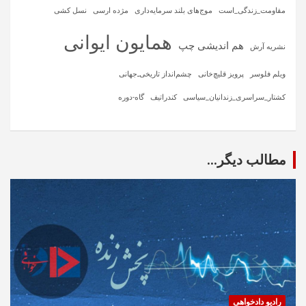
مقاومت_زندگی_است
موج‌های بلند سرمایه‌داری
مژده ارسی
نسل کشی
همایون ایوانی
هم اندیشی چپ
نشریه آرش
ویلم فلوسر
پرویز قلیچ‌خانی
چشم‌انداز تاریخی‌ـ‌جهانی
کشتار_سراسری_زندانیان_سیاسی
کندراتیف
گاه-دوره
مطالب دیگر...
رادیو دادخواهی