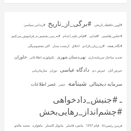
#برگی_از_تاریخ
#اوین_حافظه_تاریخی
#زندانی_سیاسی
#عباس_هاشمی
#فدایی
#قیام_علیه_اعدام
#نه_می_بخشیم_نه_فراموش_می‌کنیم
#نگاه_هفته
#ژن_ژیان_ئازادی
اخلاق
ارنست مندل
اکبر معصوم‌بیگی
خاوران
تهی‌دستان شهری
تجدید ساختار سرمایه‌داری
تکنولوژی اطلاعاتی
دادگاه عباسی
خیزش آبان
خیزش دی
دوران
سازمان‌یابی
شبنامه
سرمایه‌ دیجیتالی
عصر اطلاعات
عصر
ـ #جنبش_دادخواهی
#چشم‌انداز_رهایی‌بخش
فریبرز رئیس‌دانا
قیام 1357
مانفرد فاسلر
مانوئل کاستلز
ماهواره‌
محمد مالجو