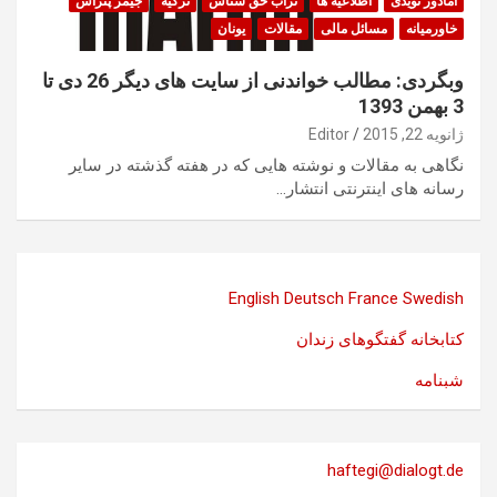
آمادور نویدی
اطلاعیه ها
تراب حق شناس
ترکیه
جیمز پتراس
خاورمیانه
مسائل مالی
مقالات
یونان
وبگردی: مطالب خواندنی از سایت های دیگر 26 دی تا
3 بهمن 1393
ژانویه 22, 2015
Editor
نگاهی به مقالات و نوشته هایی که در هفته گذشته در سایر
رسانه های اینترنتی انتشار…
English
Deutsch
France
Swedish
کتابخانه گفتگوهای زندان
شبنامه
haftegi@dialogt.de