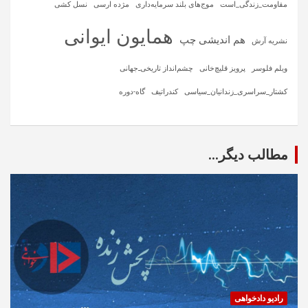
مقاومت_زندگی_است
موج‌های بلند سرمایه‌داری
مژده ارسی
نسل کشی
همایون ایوانی
هم اندیشی چپ
نشریه آرش
ویلم فلوسر
پرویز قلیچ‌خانی
چشم‌انداز تاریخی‌ـ‌جهانی
کشتار_سراسری_زندانیان_سیاسی
کندراتیف
گاه-دوره
مطالب دیگر...
رادیو دادخواهی