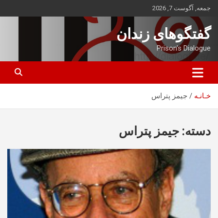
ه
جمعه, آگوست 7, 2026
حتوا
روید
گفتگوهای زندان
Prison's Dialogue
خـانـه
جیمز پتراس
دسته:
جیمز پتراس