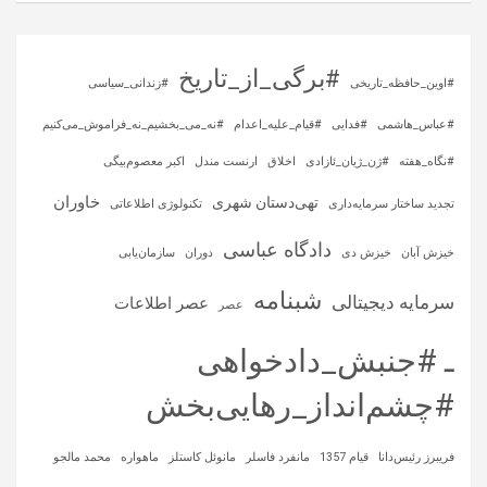
#برگی_از_تاریخ
#اوین_حافظه_تاریخی
#زندانی_سیاسی
#عباس_هاشمی
#فدایی
#قیام_علیه_اعدام
#نه_می_بخشیم_نه_فراموش_می‌کنیم
#نگاه_هفته
#ژن_ژیان_ئازادی
اخلاق
ارنست مندل
اکبر معصوم‌بیگی
خاوران
تهی‌دستان شهری
تجدید ساختار سرمایه‌داری
تکنولوژی اطلاعاتی
دادگاه عباسی
خیزش آبان
خیزش دی
دوران
سازمان‌یابی
شبنامه
سرمایه‌ دیجیتالی
عصر اطلاعات
عصر
ـ #جنبش_دادخواهی
#چشم‌انداز_رهایی‌بخش
فریبرز رئیس‌دانا
قیام 1357
مانفرد فاسلر
مانوئل کاستلز
ماهواره‌
محمد مالجو