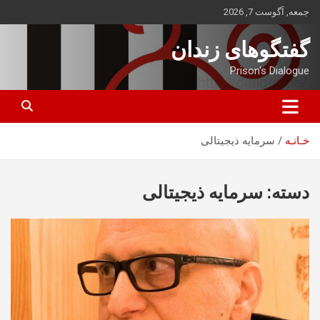
ه
جمعه, آگوست 7, 2026
حتوا
روید
گفتگوهای زندان
Prison's Dialogue
خـانـه
سرمایه ذیجیتالی
دسته:
سرمایه ذیجیتالی