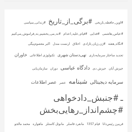
#برگی_از_تاریخ
#اوین_حافظه_تاریخی
#زندانی_سیاسی
#عباس_هاشمی
#فدایی
#قیام_علیه_اعدام
#نه_می_بخشیم_نه_فراموش_می‌کنیم
#نگاه_هفته
#ژن_ژیان_ئازادی
اخلاق
ارنست مندل
اکبر معصوم‌بیگی
خاوران
تهی‌دستان شهری
تجدید ساختار سرمایه‌داری
تکنولوژی اطلاعاتی
دادگاه عباسی
خیزش آبان
خیزش دی
دوران
سازمان‌یابی
شبنامه
سرمایه‌ دیجیتالی
عصر اطلاعات
عصر
ـ #جنبش_دادخواهی
#چشم‌انداز_رهایی‌بخش
فریبرز رئیس‌دانا
قیام 1357
مانفرد فاسلر
مانوئل کاستلز
ماهواره‌
محمد مالجو