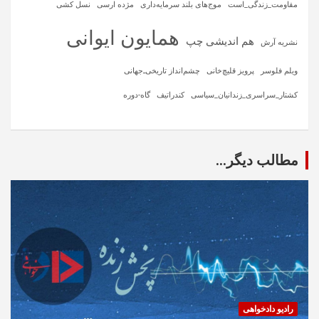
مقاومت_زندگی_است
موج‌های بلند سرمایه‌داری
مژده ارسی
نسل کشی
همایون ایوانی
هم اندیشی چپ
نشریه آرش
ویلم فلوسر
پرویز قلیچ‌خانی
چشم‌انداز تاریخی‌ـ‌جهانی
کشتار_سراسری_زندانیان_سیاسی
کندراتیف
گاه-دوره
مطالب دیگر...
رادیو دادخواهی