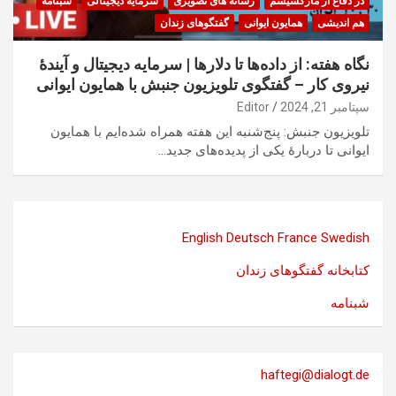
در دفاع از مارکسیسم
رسانه های تصویری
سرمایه ذیجیتالی
شبنامه
هم اندیشی
همایون ایوانی
گفتگوهای زندان
نگاه هفته: از داده‌ها تا دلارها | سرمایه دیجیتال و آیندهٔ
نیروی کار – گفتگوی تلویزیون جنبش با همایون ایوانی
سپتامبر 21, 2024
Editor
تلویزیون جنبش: پنج‌شنبه این هفته همراه شده‌ایم با همایون
ایوانی تا دربارهٔ یکی از پدیده‌های جدید…
English
Deutsch
France
Swedish
کتابخانه گفتگوهای زندان
شبنامه
haftegi@dialogt.de