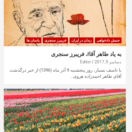
جنبش دادخواهی
زندان در ایران
فریبرز سنجری
یادمان ها
به یاد طاهر آقا!، فریبرز سنجری
دسامبر 9, 2017
Editor
با تاسف بسیار، روز پنجشنبه 9 آذر ماه (1396) از خبر درگذشت
آقای طاهر احمدزاده هروی…