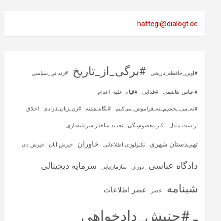
haftegi@dialogt.de
#برگی_از_تاریخ
#اوین_حافظه_تاریخی
#زندانی_سیاسی
#عباس_هاشمی
#فدایی
#قیام_علیه_اعدام
#نه_می_بخشیم_نه_فراموش_می‌کنیم
#نگاه_هفته
#ژن_ژیان_ئازادی
اخلاق
ارنست مندل
اکبر معصوم‌بیگی
تجدید ساختار سرمایه‌داری
خاوران
تهی‌دستان شهری
تکنولوژی اطلاعاتی
خیزش آبان
خیزش دی
دادگاه عباسی
سرمایه‌ دیجیتالی
دوران
سازمان‌یابی
شبنامه
عصر اطلاعات
عصر
ـ #جنبش_دادخواهی