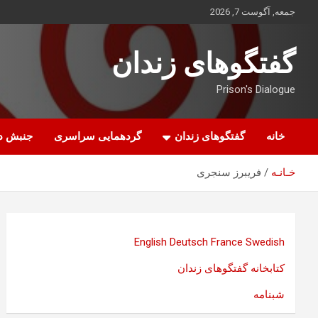
ه
جمعه, آگوست 7, 2026
حتوا
روید
گفتگوهای زندان
Prison's Dialogue
خانه
گفتگوهای زندان
گردهمایی سراسری
جنبش د
خـانـه
فریبرز سنجری
English
Deutsch
France
Swedish
کتابخانه گفتگوهای زندان
شبنامه