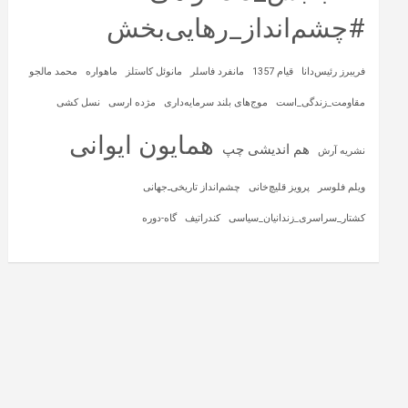
#چشم‌انداز_رهایی‌بخش
فریبرز رئیس‌دانا
قیام 1357
مانفرد فاسلر
مانوئل کاستلز
ماهواره‌
محمد مالجو
مقاومت_زندگی_است
موج‌های بلند سرمایه‌داری
مژده ارسی
نسل کشی
همایون ایوانی
هم اندیشی چپ
نشریه آرش
ویلم فلوسر
پرویز قلیچ‌خانی
چشم‌انداز تاریخی‌ـ‌جهانی
کشتار_سراسری_زندانیان_سیاسی
کندراتیف
گاه-دوره