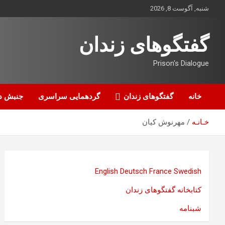
ه
شنبه, آگوست 8, 2026
حتوا
روید
گفتگوهای زندان
Prison's Dialogue
خانه
گفتگوهای زندان
گردهمایی سراسری
جنبش د
خـانـه
مهرنوش کیان
English
Deutsch
France
Swedish
کتابخانه گفتگوهای زندان
شبنامه