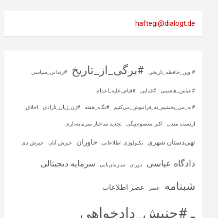
haftegi@dialogt.de
#برگی_از_تاریخ
#اوین_حافظه_تاریخی
#زندانی_سیاسی
#عباس_هاشمی
#فدایی
#قیام_علیه_اعدام
#نه_می_بخشیم_نه_فراموش_می‌کنیم
#نگاه_هفته
#ژن_ژیان_ئازادی
اخلاق
ارنست مندل
اکبر معصوم‌بیگی
تجدید ساختار سرمایه‌داری
خاوران
تهی‌دستان شهری
تکنولوژی اطلاعاتی
خیزش آبان
خیزش دی
دادگاه عباسی
سرمایه‌ دیجیتالی
دوران
سازمان‌یابی
شبنامه
عصر اطلاعات
عصر
ـ #جنبش_دادخواهی