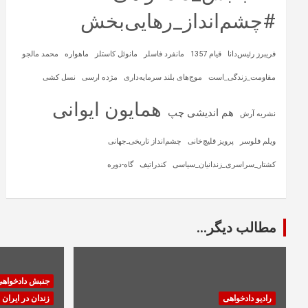
#چشم‌انداز_رهایی‌بخش
فریبرز رئیس‌دانا
قیام 1357
مانفرد فاسلر
مانوئل کاستلز
ماهواره‌
محمد مالجو
مقاومت_زندگی_است
موج‌های بلند سرمایه‌داری
مژده ارسی
نسل کشی
همایون ایوانی
هم اندیشی چپ
نشریه آرش
ویلم فلوسر
پرویز قلیچ‌خانی
چشم‌انداز تاریخی‌ـ‌جهانی
کشتار_سراسری_زندانیان_سیاسی
کندراتیف
گاه-دوره
مطالب دیگر...
جنبش دادخواه
رادیو دادخواهی
زندان در ایران