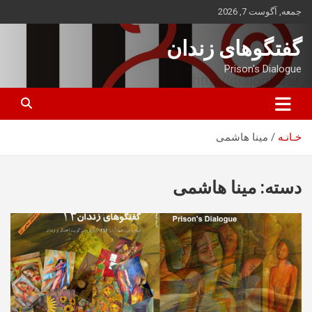
ه
جمعه, آگوست 7, 2026
حتوا
روید
گفتگوهای زندان
Prison's Dialogue
خـانـه
مینا هاشمی
دسته:
مینا هاشمی