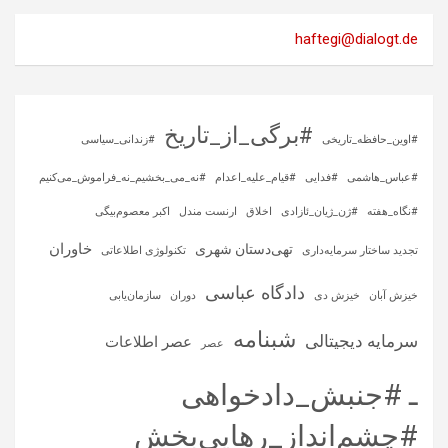
haftegi@dialogt.de
#برگی_از_تاریخ
#اوین_حافظه_تاریخی
#زندانی_سیاسی
#عباس_هاشمی
#فدایی
#قیام_علیه_اعدام
#نه_می_بخشیم_نه_فراموش_می‌کنیم
#نگاه_هفته
#ژن_ژیان_ئازادی
اخلاق
ارنست مندل
اکبر معصوم‌بیگی
خاوران
تهی‌دستان شهری
تجدید ساختار سرمایه‌داری
تکنولوژی اطلاعاتی
دادگاه عباسی
خیزش آبان
خیزش دی
دوران
سازمان‌یابی
شبنامه
سرمایه‌ دیجیتالی
عصر اطلاعات
عصر
ـ #جنبش_دادخواهی
#چشم‌انداز_رهایی‌بخش