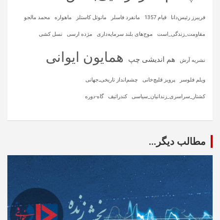
فریبرز رئیس‌دانا
قیام 1357
مانفرد فاسلر
مانوئل کاستلز
ماهواره‌
محمد مالجو
مقاومت_زندگی_است
موج‌های بلند سرمایه‌داری
مژده ارسی
نسل کشی
همایون ایوانی
هم اندیشی چپ
نشریه آرش
ویلم فلوسر
پرویز قلیچ‌خانی
چشم‌انداز تاریخی‌ـ‌جهانی
کشتار_سراسری_زندانیان_سیاسی
کندراتیف
گاه-دوره
مطالب دیگر...