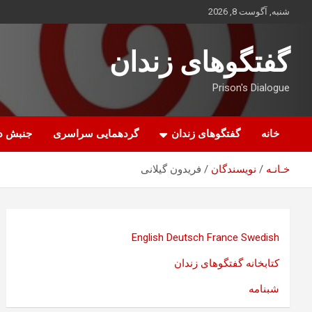
ه
شنبه, آگوست 8, 2026
حتوا
روید
گفتگوهای زندان
Prison's Dialogue
خانه
گفتگوهای زندان
گردهمایی سراسری
جنبش د
خـانـه
نویسندگان
فریدون گیلانی
English
Deutsch
France
Swedish
کتابخانه گفتگوهای زندان
شبنامه