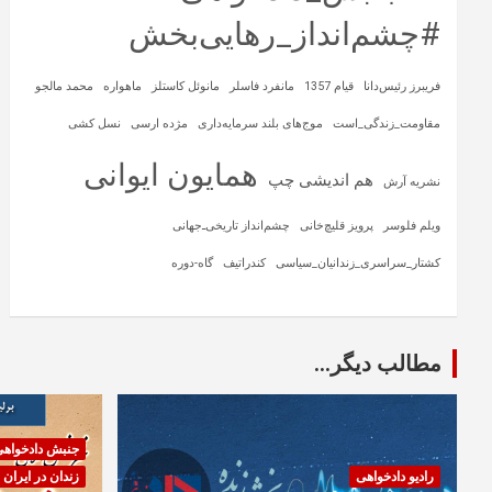
#چشم‌انداز_رهایی‌بخش
فریبرز رئیس‌دانا
قیام 1357
مانفرد فاسلر
مانوئل کاستلز
ماهواره‌
محمد مالجو
مقاومت_زندگی_است
موج‌های بلند سرمایه‌داری
مژده ارسی
نسل کشی
همایون ایوانی
هم اندیشی چپ
نشریه آرش
ویلم فلوسر
پرویز قلیچ‌خانی
چشم‌انداز تاریخی‌ـ‌جهانی
کشتار_سراسری_زندانیان_سیاسی
کندراتیف
گاه-دوره
مطالب دیگر...
جنبش دادخواه
رادیو دادخواهی
زندان در ایران