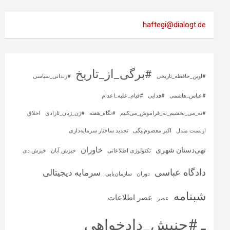
haftegi@dialogt.de
#برگی_از_تاریخ
#اوین_حافظه_تاریخی
#زندانی_سیاسی
#عباس_هاشمی
#فدایی
#قیام_علیه_اعدام
#نه_می_بخشیم_نه_فراموش_می‌کنیم
#نگاه_هفته
#ژن_ژیان_ئازادی
اخلاق
ارنست مندل
اکبر معصوم‌بیگی
تجدید ساختار سرمایه‌داری
خاوران
تهی‌دستان شهری
تکنولوژی اطلاعاتی
خیزش آبان
خیزش دی
دادگاه عباسی
سرمایه‌ دیجیتالی
دوران
سازمان‌یابی
شبنامه
عصر اطلاعات
عصر
ـ #جنبش_دادخواهی