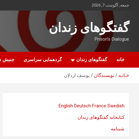
ه
جمعه, آگوست 7, 2026
حتوا
روید
گفتگوهای زندان
Prison's Dialogue
خانه
گفتگوهای زندان
گردهمایی سراسری
جنبش د
خـانـه
نویسندگان
یوسف اردلان
English
Deutsch
France
Swedish
کتابخانه گفتگوهای زندان
شبنامه