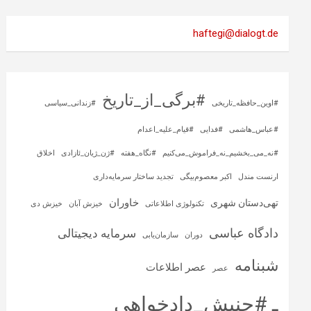
haftegi@dialogt.de
#برگی_از_تاریخ
#اوین_حافظه_تاریخی
#زندانی_سیاسی
#عباس_هاشمی
#فدایی
#قیام_علیه_اعدام
#نه_می_بخشیم_نه_فراموش_می‌کنیم
#نگاه_هفته
#ژن_ژیان_ئازادی
اخلاق
ارنست مندل
اکبر معصوم‌بیگی
تجدید ساختار سرمایه‌داری
خاوران
تهی‌دستان شهری
تکنولوژی اطلاعاتی
خیزش آبان
خیزش دی
دادگاه عباسی
سرمایه‌ دیجیتالی
دوران
سازمان‌یابی
شبنامه
عصر اطلاعات
عصر
ـ #جنبش_دادخواهی