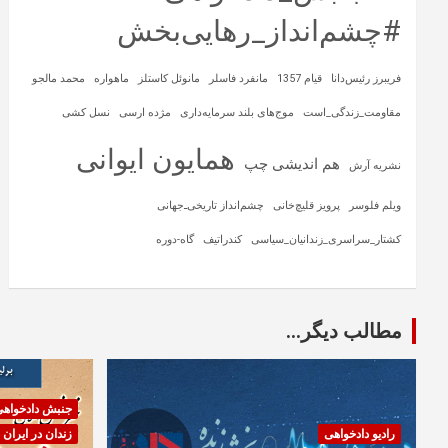
#چشم‌انداز_رهایی‌بخش
فریبرز رئیس‌دانا
قیام 1357
مانفرد فاسلر
مانوئل کاستلز
ماهواره‌
محمد مالجو
مقاومت_زندگی_است
موج‌های بلند سرمایه‌داری
مژده ارسی
نسل کشی
همایون ایوانی
هم اندیشی چپ
نشریه آرش
ویلم فلوسر
پرویز قلیچ‌خانی
چشم‌انداز تاریخی‌ـ‌جهانی
کشتار_سراسری_زندانیان_سیاسی
کندراتیف
گاه-دوره
مطالب دیگر...
جنبش دادخواه
رادیو دادخواهی
زندان در ایران