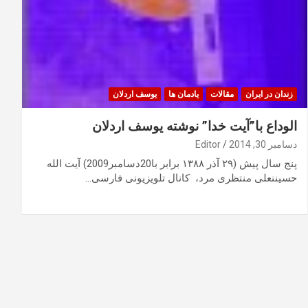
زندان در ایران
مقالات
یادمان ها
یوسف اردلان
الوداع با”آیت خدا” نوشته یوسف اردلان
دسامبر 30, 2014
Editor
پنج سال پیش (٢٩ آذر ١٣٨٨ برابر با20دسامبر2009) آیت اللە
حسیننعلی منتظری مرد، کانال تلویزیونی فارسی…