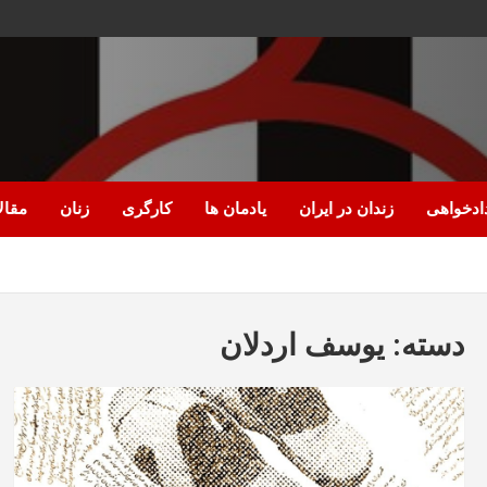
ادخواهی
زندان در ایران
یادمان ها
کارگری
زنان
مقال
دسته:
یوسف اردلان