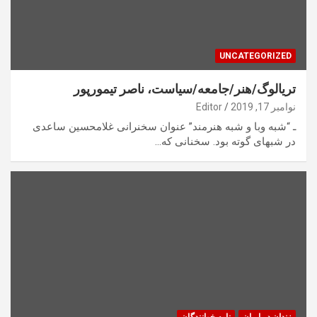
UNCATEGORIZED
تریالوگ/هنر/جامعه/سیاست، ناصر تیمورپور
نوامبر 17, 2019
Editor
ـ “شبه وبا و شبه هنرمند” عنوان سخنرانی غلامحسین ساعدی
در شبهای گوته بود. سخنانی که…
زندان در ایران
نامه خوانندگان