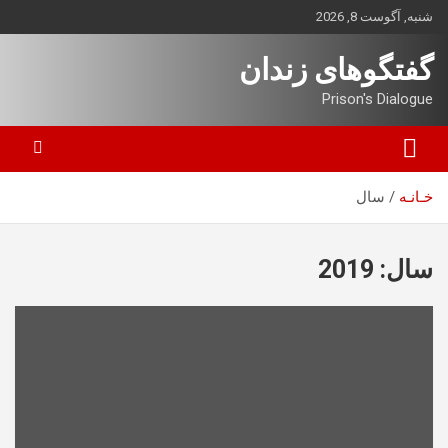
ه
شنبه, آگوست 8, 2026
حتوا
روید
گفتگوهای زندان
Prison's Dialogue
خـانـه
سال
سال:
2019