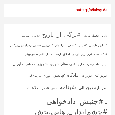
haftegi@dialogt.de
#برگی_از_تاریخ
#اوین_حافظه_تاریخی
#زندانی_سیاسی
#عباس_هاشمی
#فدایی
#قیام_علیه_اعدام
#نه_می_بخشیم_نه_فراموش_می‌کنیم
#نگاه_هفته
#ژن_ژیان_ئازادی
اخلاق
ارنست مندل
اکبر معصوم‌بیگی
خاوران
تهی‌دستان شهری
تجدید ساختار سرمایه‌داری
تکنولوژی اطلاعاتی
دادگاه عباسی
خیزش آبان
خیزش دی
دوران
سازمان‌یابی
شبنامه
سرمایه‌ دیجیتالی
عصر اطلاعات
عصر
ـ #جنبش_دادخواهی
#چشم‌انداز_رهایی‌بخش