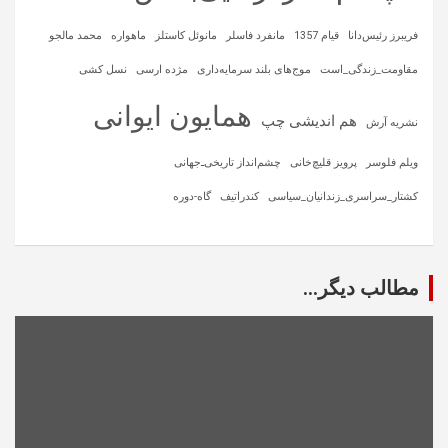
فریبرز رئیس‌دانا
قیام 1357
مانفرد فاسلر
مانوئل کاستلز
ماهواره‌
محمد مالجو
مقاومت_زندگی_است
موج‌های بلند سرمایه‌داری
مژده ارسی
نسل کشی
همایون ایوانی
هم اندیشی چپ
نشریه آرش
ویلم فلوسر
پرویز قلیچ‌خانی
چشم‌انداز تاریخی‌ـ‌جهانی
کشتار_سراسری_زندانیان_سیاسی
کندراتیف
گاه-دوره
مطالب دیگر...