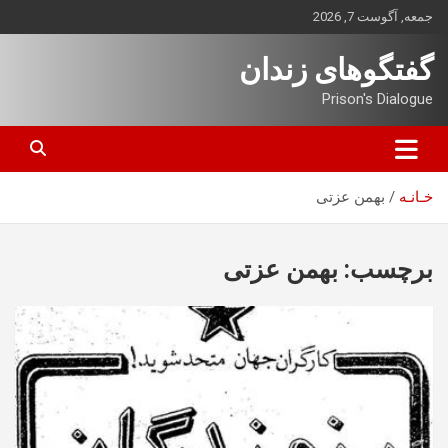
ه
جمعه, آگوست 7, 2026
حتوا
روید
گفتگوهای زندان
Prison's Dialogue
خـانـه
بهمن عزتی
برچسب:
بهمن عزتی