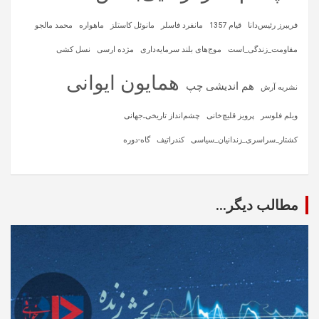
فریبرز رئیس‌دانا
قیام 1357
مانفرد فاسلر
مانوئل کاستلز
ماهواره‌
محمد مالجو
مقاومت_زندگی_است
موج‌های بلند سرمایه‌داری
مژده ارسی
نسل کشی
همایون ایوانی
هم اندیشی چپ
نشریه آرش
ویلم فلوسر
پرویز قلیچ‌خانی
چشم‌انداز تاریخی‌ـ‌جهانی
کشتار_سراسری_زندانیان_سیاسی
کندراتیف
گاه-دوره
مطالب دیگر...