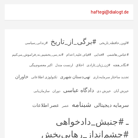
haftegi@dialogt.de
#برگی_از_تاریخ
#اوین_حافظه_تاریخی
#زندانی_سیاسی
#عباس_هاشمی
#فدایی
#قیام_علیه_اعدام
#نه_می_بخشیم_نه_فراموش_می‌کنیم
#نگاه_هفته
#ژن_ژیان_ئازادی
اخلاق
ارنست مندل
اکبر معصوم‌بیگی
خاوران
تهی‌دستان شهری
تجدید ساختار سرمایه‌داری
تکنولوژی اطلاعاتی
دادگاه عباسی
خیزش آبان
خیزش دی
دوران
سازمان‌یابی
شبنامه
سرمایه‌ دیجیتالی
عصر اطلاعات
عصر
ـ #جنبش_دادخواهی
#چشم‌انداز_رهایی‌بخش