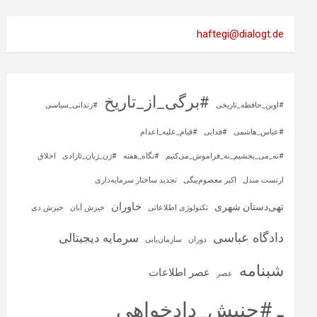
haftegi@dialogt.de
#برگی_از_تاریخ
#اوین_حافظه_تاریخی
#زندانی_سیاسی
#عباس_هاشمی
#فدایی
#قیام_علیه_اعدام
#نه_می_بخشیم_نه_فراموش_می‌کنیم
#نگاه_هفته
#ژن_ژیان_ئازادی
اخلاق
ارنست مندل
اکبر معصوم‌بیگی
تجدید ساختار سرمایه‌داری
خاوران
تهی‌دستان شهری
تکنولوژی اطلاعاتی
خیزش آبان
خیزش دی
دادگاه عباسی
سرمایه‌ دیجیتالی
دوران
سازمان‌یابی
شبنامه
عصر اطلاعات
عصر
ـ #جنبش_دادخواهی