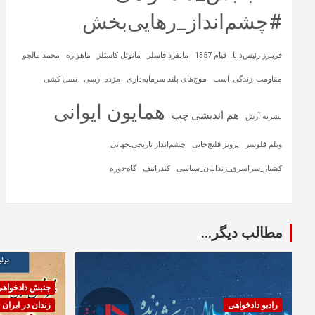
#چشم‌انداز_رهایی‌بخش
فریبرز رئیس‌دانا
قیام 1357
مانفرد فاسلر
مانوئل کاستلز
ماهواره‌
محمد مالجو
مقاومت_زندگی_است
موج‌های بلند سرمایه‌داری
مژده ارسی
نسل کشی
همایون ایوانی
هم اندیشی چپ
نشریه آرش
ویلم فلوسر
پرویز قلیچ‌خانی
چشم‌انداز تاریخی‌ـ‌جهانی
کشتار_سراسری_زندانیان_سیاسی
کندراتیف
گاه-دوره
مطالب دیگر...
جنبش دادخواه
رادیو دادخواهی
زندان در ایران