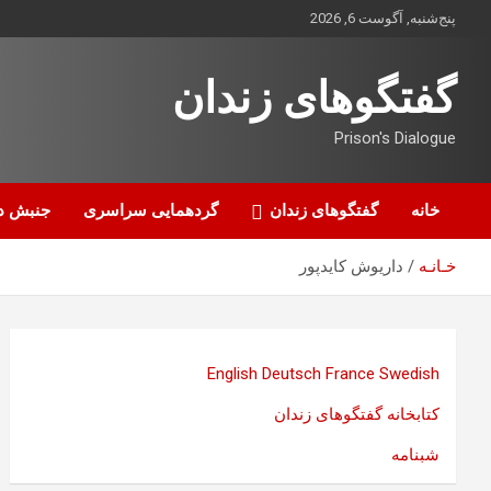
ه
پنج‌شنبه, آگوست 6, 2026
حتوا
روید
گفتگوهای زندان
Prison's Dialogue
خانه
گفتگوهای زندان
گردهمایی سراسری
جنبش د
خـانـه
داریوش کایدپور
English
Deutsch
France
Swedish
کتابخانه گفتگوهای زندان
شبنامه