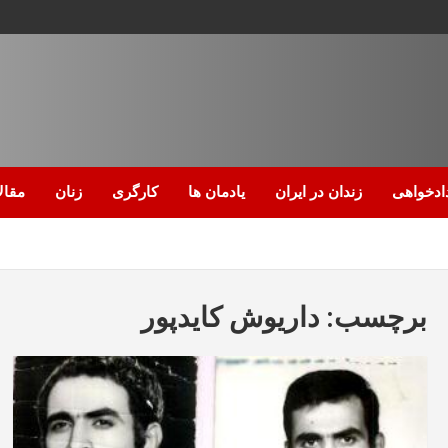
ادخواهی
زندان در ایران
یادمان ها
کارگری
زنان
مقال
برچسب:
داریوش کایدپور