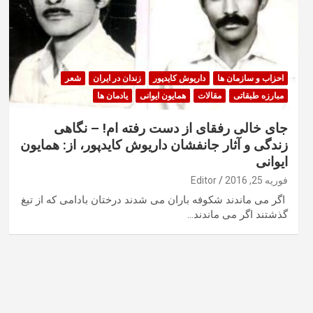
احزاب و سازمان ها
داریوش کایدپور
زندان در ایران
شعر
مبارزه طبقاتی
مقالات
همایون ایوانی
یادمان ها
جای خالی رفقای از دست رفته ام! – نگاهی
زندگی و آثار جانفشان داریوش کایدپور، از: همایون
ایوانی
فوریه 25, 2016
Editor
اگر می ماندند شکوفه باران می شدند درختان بادامی که از تیغ
گذشتند اگر می ماندند…