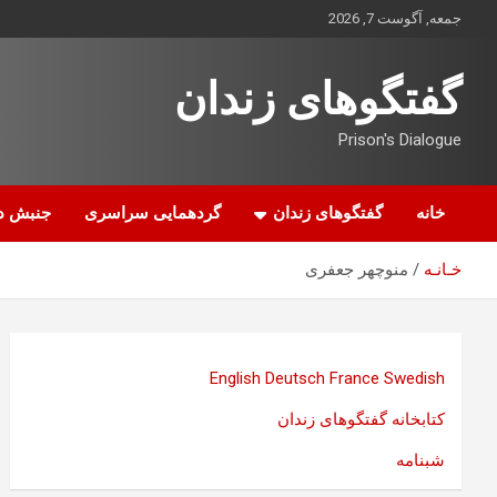
ه
جمعه, آگوست 7, 2026
حتوا
روید
گفتگوهای زندان
Prison's Dialogue
خانه
گفتگوهای زندان
گردهمایی سراسری
جنبش د
خـانـه
منوچهر جعفری
English
Deutsch
France
Swedish
کتابخانه گفتگوهای زندان
شبنامه