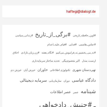
haftegi@dialogt.de
#برگی_از_تاریخ
#اوین_حافظه_تاریخی
#زندانی_سیاسی
#عباس_هاشمی
#فدایی
#قیام_علیه_اعدام
#نه_می_بخشیم_نه_فراموش_می‌کنیم
#نگاه_هفته
#ژن_ژیان_ئازادی
اخلاق
ارنست مندل
اکبر معصوم‌بیگی
تجدید ساختار سرمایه‌داری
خاوران
تهی‌دستان شهری
تکنولوژی اطلاعاتی
خیزش آبان
خیزش دی
دادگاه عباسی
سرمایه‌ دیجیتالی
دوران
سازمان‌یابی
شبنامه
عصر اطلاعات
عصر
ـ #جنبش_دادخواهی