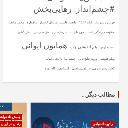
#چشم‌انداز_رهایی‌بخش
فریبرز رئیس‌دانا
قیام 1357
مانفرد فاسلر
مانوئل کاستلز
ماهواره‌
محمد مالجو
مقاومت_زندگی_است
موج‌های بلند سرمایه‌داری
مژده ارسی
نسل کشی
همایون ایوانی
هم اندیشی چپ
نشریه آرش
ویلم فلوسر
پرویز قلیچ‌خانی
چشم‌انداز تاریخی‌ـ‌جهانی
کشتار_سراسری_زندانیان_سیاسی
کندراتیف
گاه-دوره
مطالب دیگر...
جنبش دادخواه
رادیو دادخواهی
زندان در ایران