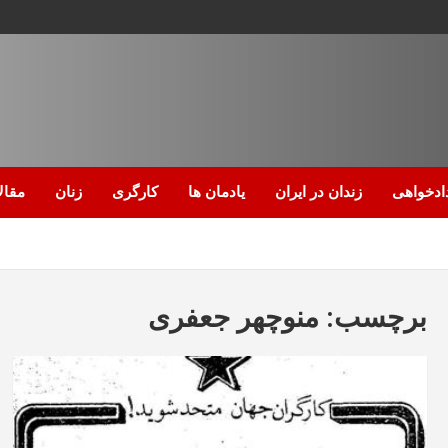
ادخواهی
زندان در ایران
یادمان ها
کارگری
زنان
مقال
برچسب:
منوچهر جعفری