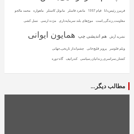
فریبرز رئیس‌دانا
قیام 1357
مانفرد فاسلر
مانوئل کاستلز
ماهواره‌
محمد مالجو
مقاومت_زندگی_است
موج‌های بلند سرمایه‌داری
مژده ارسی
نسل کشی
همایون ایوانی
هم اندیشی چپ
نشریه آرش
ویلم فلوسر
پرویز قلیچ‌خانی
چشم‌انداز تاریخی‌ـ‌جهانی
کشتار_سراسری_زندانیان_سیاسی
کندراتیف
گاه-دوره
مطالب دیگر...