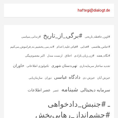
haftegi@dialogt.de
#برگی_از_تاریخ
#اوین_حافظه_تاریخی
#زندانی_سیاسی
#عباس_هاشمی
#فدایی
#قیام_علیه_اعدام
#نه_می_بخشیم_نه_فراموش_می‌کنیم
#نگاه_هفته
#ژن_ژیان_ئازادی
اخلاق
ارنست مندل
اکبر معصوم‌بیگی
خاوران
تهی‌دستان شهری
تجدید ساختار سرمایه‌داری
تکنولوژی اطلاعاتی
دادگاه عباسی
خیزش آبان
خیزش دی
دوران
سازمان‌یابی
شبنامه
سرمایه‌ دیجیتالی
عصر اطلاعات
عصر
ـ #جنبش_دادخواهی
#چشم‌انداز_رهایی‌بخش