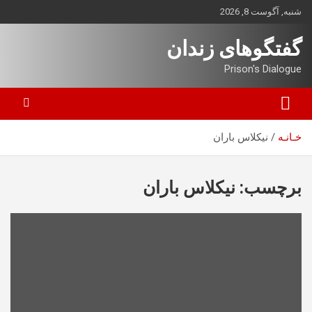
ه
شنبه, آگوست 8, 2026
حتوا
روید
گفتگوهای زندان
Prison's Dialogue
خـانـه
نیکلاس باران
برچسب:
نیکلاس باران