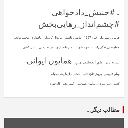
ـ #جنبش_دادخواهی
#چشم‌انداز_رهایی‌بخش
فریبرز رئیس‌دانا
قیام 1357
مانفرد فاسلر
مانوئل کاستلز
ماهواره‌
محمد مالجو
مقاومت_زندگی_است
موج‌های بلند سرمایه‌داری
مژده ارسی
نسل کشی
همایون ایوانی
هم اندیشی چپ
نشریه آرش
ویلم فلوسر
پرویز قلیچ‌خانی
چشم‌انداز تاریخی‌ـ‌جهانی
کشتار_سراسری_زندانیان_سیاسی
کندراتیف
گاه-دوره
مطالب دیگر...