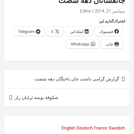
جانفشانان دهه شصت
سپتامبر 21, 2014
Editor
اشتراک‌گذاری این:
فیسبوک
لینکداین
X
Telegram
چاپ
WhatsApp
راهبری
گزارش گرامی داشت جان باختگان دهه شصت
نوشته
شکوفهٔ بوسه بَرلبان راز
English
Deutsch
France
Swedish