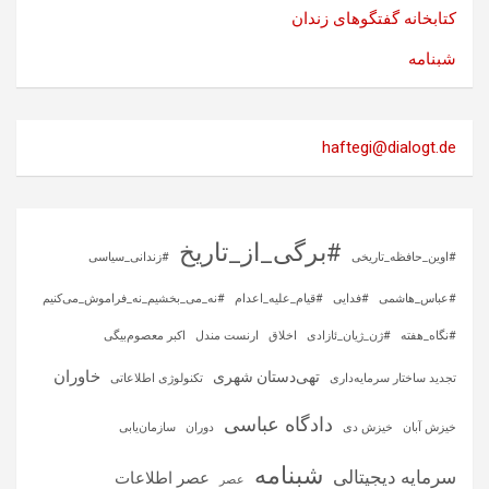
کتابخانه گفتگوهای زندان
شبنامه
haftegi@dialogt.de
#برگی_از_تاریخ
#اوین_حافظه_تاریخی
#زندانی_سیاسی
#عباس_هاشمی
#فدایی
#قیام_علیه_اعدام
#نه_می_بخشیم_نه_فراموش_می‌کنیم
#نگاه_هفته
#ژن_ژیان_ئازادی
اخلاق
ارنست مندل
اکبر معصوم‌بیگی
خاوران
تهی‌دستان شهری
تجدید ساختار سرمایه‌داری
تکنولوژی اطلاعاتی
دادگاه عباسی
خیزش آبان
خیزش دی
دوران
سازمان‌یابی
شبنامه
سرمایه‌ دیجیتالی
عصر اطلاعات
عصر