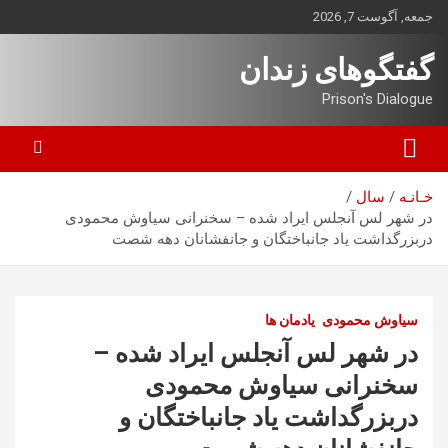
ه
جمعه, آگوست 7, 2026
حتوا
روید
گفتگوهای زندان
Prison's Dialogue
خـانـه
سال
در شهر لس آنجلس ایراد شده – سخنرانی سیاوش محمودی
دربزرگداشت یاد جانباختگان و جانفشانان دهه شصت
سیاوش محمودی
یادمان ها
در شهر لس آنجلس ایراد شده –
سخنرانی سیاوش محمودی
دربزرگداشت یاد جانباختگان و