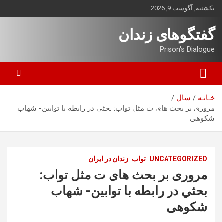
ه
یکشنبه, آگوست 9, 2026
حتوا
روید
گفتگوهای زندان
Prison's Dialogue
خـانـه
سال
مروری بر بحث های ت مثل تواب: بحثي در رابطه با توابين- شهاب
شکوهی
UNCATEGORIZED
تواب
زندان در ایران
مروری بر بحث های ت مثل تواب:
بحثي در رابطه با توابين- شهاب
شکوهی