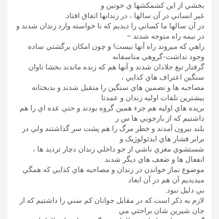
بخشي از اين کشمکشها ي خونين و
غير انساني در آن سالها ، در زندانها اتفاق افتاد.
در آن سالها ما کساني را ديديم که نا خواسته وارد زندان شدند و
در نيمه راه متوجه شدند –
راهي که ميروند راه آنها نيست! و چون امکان برگشتي ساده
وجود نداشت-گروهي متاسفانه
گرفتار تيغ جلادان شدند و آنها هم که زنده ماندند بخشا تاوان
سنگين اعتراف هاي کذايي ،
مصاحبه ها و تضمين هاي سنگين را متقبل شدند و بدبختانه
بيشترين تلفات اوليه زندان و عمدتا
بريده هاي اوليه هم جزء همين گروه بودند و حتي عده اي را هم
داشتيم که از بازجويي ها س ر
بلند بيرون آمدند و خطر مرگ را هم پشت سر گذاشتند ولي در
برابر فشار هاي ايدئولوژيک و
شستشوي مغزي ناشي از جو داخلي زندان دچار ترديد ها ،
انفعال ها و ضعف هاي ديگر شدند .
موضوع نماز خواندن در زندان و مصاحبه هاي کذايي که همگي
ميديديم آن هم در آن ابعاد
بي دليل نبود.
لازم به ذکر است که در مقابل جوانان کم سني را داشتيم که از
جان شيرين شان براحتي مي