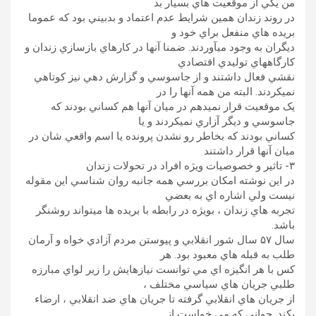
من يکي از موقعيت هاي بسيار بد
در روند زندان همين شرايط عدم اعتماد و بدبيني بود که عموما
بريده هاي منفعل براي خود و
ديگران به وجود ميآوردند. ضمنا آنها در کارهاي بازسازي زندان و
کارگاههاي توليدي اقتصادي
نقشي فعال داشتند و از جاسوسي و گزارش دهي نيز کوتاهي
نميکردند. البته من همه آنها را در
يک موقعيت قرار نميدهم در ميان آنها هم کساني بودند که
جاسوسي و ديگر آزاري نميکردند و يا
کساني بودند که بخاطر رو نشدن پرونده يا اسم واقعي شان در
ميان آنها قرار داشتند
۳- تاثير و خصوصيات ويژه افراد در تحولات زندان
در اين نوشته امکان بررسي همه جانبه روان شناسي اين مقوله
نيست ولي اشاره اي به بعضي
تجربه هاي زندان ، بويژه در رابطه با بريده ها ميتواند روشنگر
باشد.
سال ۵۷ سال شور انقلابي و پيوستن مردم آزادي خواه و آرمان
طلب به قبله هاي معبود بود. هر
کس با هر انگيزه اي مي توانست نيازهايش را زير لواي مبارزه
طلبي جريان هاي سياسي مختلف ،
از جريان هاي انقلابي گرفته تا جريان هاي ضد انقلابي ، ارضاء
بکند. جواني که مي خواست از