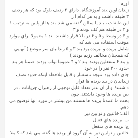
آورم:
زندان اوين :بند آموزشگاه، داراي ۲ رديف بلوک بود که هر رديف
۳ طبقه داشت و به هر کدام ا ز
اين طبقات ، بند يا سالن گفته مي شد. بند ها از پايين به ترتيب ۱
و ۲ در طبقه هم کف بودند و ۳
و ۴ در وسط و ۵ و ۶ در بالا قرار داشتند. بند ۱ معمولا براي موارد
موقت استفاده مي شد که
شامل بريده و نبريده بود بند ۳ و ۵ زندانيان سر موضع ( آنهايي
که همچنان مخالف رژيم بودند )
و بند ۶ منفعلين بودند. بند ۲ و ۴ عموما تواب بودند. ضمنا هر بند
حدود ۳۰۰ نفر را در خود
جاي داده بود. نتيجه تاسفبار و قابل ملاحظه اينکه حدود نصف
زندانيان در بند بريده ها قرار
داشتند!. و از آن بدتر تعداد قابل توجهي از رهبران جريانات ، در
بين بريده ها وجود داشتند. چون
بحث ما عمدتا بريده ها هستند من بيشتر در مورد آنها توضيح مي
دهم.
الف: خائنين و توابين تير
ب: بريده هاي فعال
ج: بريده هاي منفعل
خائنين و توابين تير: به آن گروه از بريده ها گفته مي شد که کاملا