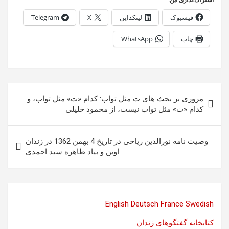
اشتراک‌گذاری این:
فیسبوک
لینکداین
X
Telegram
چاپ
WhatsApp
راهبری
مروری بر بحث های ت مثل تواب: کدام «ت» مثل تواب، و
نوشته
کدام «ت» مثل تواب نیست، از محمود خلیلی
وصیت نامه نورالدین ریاحی در تاریخ 4 بهمن 1362 در زندان
اوین و بیاد طاهره سید احمدی
English
Deutsch
France
Swedish
کتابخانه گفتگوهای زندان