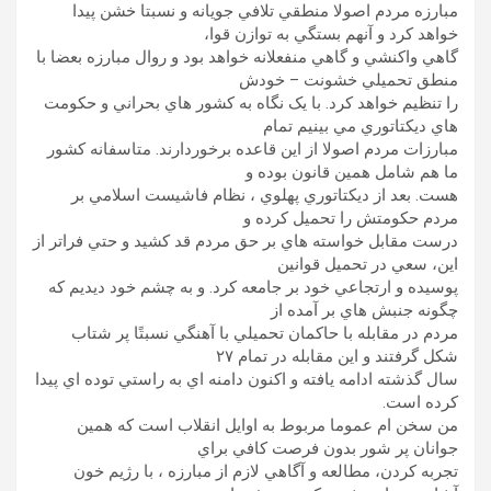
مبارزه مردم اصولا منطقي تلافي جويانه و نسبتا خشن پيدا
خواهد کرد و آنهم بستگي به توازن قوا،
گاهي واکنشي و گاهي منفعلانه خواهد بود و روال مبارزه بعضا با
منطق تحميلي خشونت – خودش
را تنظيم خواهد کرد. با يک نگاه به کشور هاي بحراني و حکومت
هاي ديکتاتوري مي بينيم تمام
مبارزات مردم اصولا از اين قاعده برخوردارند. متاسفانه کشور
ما هم شامل همين قانون بوده و
هست. بعد از ديکتاتوري پهلوي ، نظام فاشيست اسلامي بر
مردم حکومتش را تحميل کرده و
درست مقابل خواسته هاي بر حق مردم قد کشيد و حتي فراتر از
اين، سعي در تحميل قوانين
پوسيده و ارتجاعي خود بر جامعه کرد. و به چشم خود ديديم که
چگونه جنبش هاي بر آمده از
مردم در مقابله با حاکمان تحميلي با آهنگي نسبتًا پر شتاب
شکل گرفتند و اين مقابله در تمام ۲۷
سال گذشته ادامه يافته و اکنون دامنه اي به راستي توده اي پيدا
کرده است.
من سخن ام عموما مربوط به اوايل انقلاب است که همين
جوانان پر شور بدون فرصت کافي براي
تجربه کردن، مطالعه و آگاهي لازم از مبارزه ، با رژيم خون