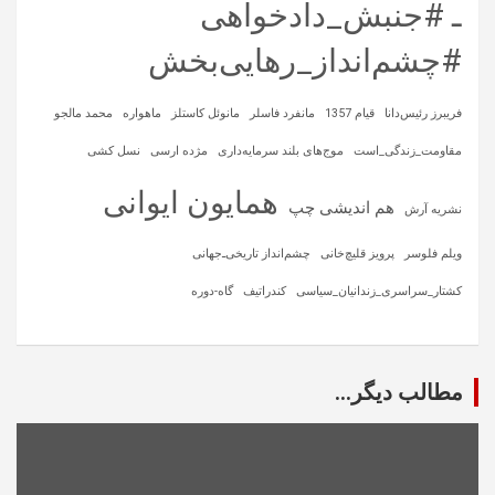
ـ #جنبش_دادخواهی
#چشم‌انداز_رهایی‌بخش
فریبرز رئیس‌دانا
قیام 1357
مانفرد فاسلر
مانوئل کاستلز
ماهواره‌
محمد مالجو
مقاومت_زندگی_است
موج‌های بلند سرمایه‌داری
مژده ارسی
نسل کشی
همایون ایوانی
هم اندیشی چپ
نشریه آرش
ویلم فلوسر
پرویز قلیچ‌خانی
چشم‌انداز تاریخی‌ـ‌جهانی
کشتار_سراسری_زندانیان_سیاسی
کندراتیف
گاه-دوره
مطالب دیگر...