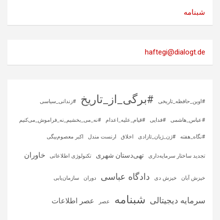
شبنامه
haftegi@dialogt.de
#برگی_از_تاریخ
#اوین_حافظه_تاریخی
#زندانی_سیاسی
#عباس_هاشمی
#فدایی
#قیام_علیه_اعدام
#نه_می_بخشیم_نه_فراموش_می‌کنیم
#نگاه_هفته
#ژن_ژیان_ئازادی
اخلاق
ارنست مندل
اکبر معصوم‌بیگی
خاوران
تهی‌دستان شهری
تجدید ساختار سرمایه‌داری
تکنولوژی اطلاعاتی
دادگاه عباسی
خیزش آبان
خیزش دی
دوران
سازمان‌یابی
شبنامه
سرمایه‌ دیجیتالی
عصر اطلاعات
عصر