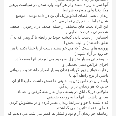
آنها سر به زير داشتند و از هر گونه وارد شدن در سياست پرهيز
ميکردند! ولي چون به شرايط
زندان ، يعني فضاي ايدئولوژيک آن تن در داده بودند ، موضع
شان تماما به نفع رژيم تمام مي شد .
اين افراد بعلت هاي مختلف از جمله: ضعف در بازجويي ، ضعف
شخصيتي ، فرصت طلبي و
احساس از دست دادن گذشته خود( در رابطه با گروهي که به آن
تعلق داشتند ) و البته بخش ا
پرونده هاي سبک ( که مي خواستند دست از پا خطا نکنند تا هر
چه زود تر آزاد شوند )
،….وضعيتي بسيار متزلزل به وجود مي آوردند. آنها معمولا در
اجراي فرائض ديني تحميلي و
رعايت قوانين زور گويانه زندان بسيار اصرار داشتند و جو رواني
ناشي از نوع رابطه آنها با
پاسداران در دامن زدن به بدبيني ها نقش داشت. طبيعتًا از آن
جايي که هر زنداني براي زندگي
طولاني در يک اتاق در بسته ، نياز به رابطه گرفتن و اعتماد
سازي داشت ، آنها بنا به روحيه ضعيفي
که داشتند با جو و شرايط زندان تغيير کرده و در مغشوش کردن
فضاي اعتماد تاثيربد مي گذاشتند.
زمانيکه جو زندان آرام بود و فشار ها کمتر مي شد، مي ديديم که