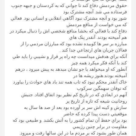
حقوق مردمش دفاع کند تا جواني که به کردستان و جبهه جنوب
فرستاده مي شد. آنچه مشترک بود
شور بود و آنچه مشترک نبود آگاهي انقلابي و انساني بود. فعالي
که مي خواست از منافع مردمش
دفاع کند با فعالي که بخشا منافع شخصي اش را دنبال ميکرد در
هم آميخته بودند. آنقدر پتک هاي
مبارزه بر سر ها کوبيده نشده بود که مبارزان مردمي را از
فعالان جريان هاي ارتجاعي جدا کند .
آنکه براي هدفش ميدانست چه راه پر فراز و نشيبي را بايد طي
کند با آنکه فکر ميکرد همه چيز
آنطور که او ميخواهد يا جو نشان ميدهد به پيش ميرود ، درهم
آميخته بودند.هنوز ريشه ها در
خاک آنقدر محکم نبود که تاب همه تند باد هاي حوادث را بياورد
که توفان سهمگين سرکوب
آنهم در ابعادي که در تاريخ کم نظير بود اتفاق افتاد. جنبش
روحانيت شيعه که تازه از تاريخ پر
سازش و کينه اش سر بر آورده بود بعد از صد ها سال به
موقعيتي دست پيدا کرده که حاضر
بود براي حفظ آن تمام کشور را به آتش بکشد. و طبيعي بود که
مقاومت در برابر چنين رژيمي
همان طور بشود که بر مردم ما در اين سالها رفت و ميرود.