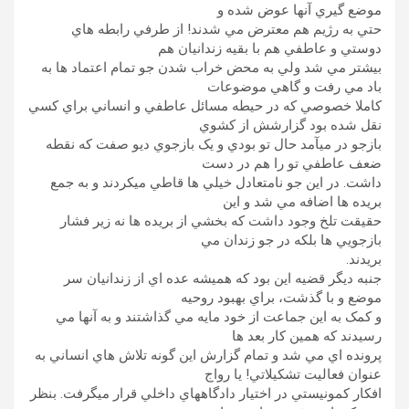
موضع گيري آنها عوض شده و
حتي به رژيم هم معترض مي شدند! از طرفي رابطه هاي
دوستي و عاطفي هم با بقيه زندانيان هم
بيشتر مي شد ولي به محض خراب شدن جو تمام اعتماد ها به
باد مي رفت و گاهي موضوعات
کاملا خصوصي که در حيطه مسائل عاطفي و انساني براي کسي
نقل شده بود گزارشش از کشوي
بازجو در ميآمد حال تو بودي و يک بازجوي ديو صفت که نقطه
ضعف عاطفي تو را هم در دست
داشت. در اين جو نامتعادل خيلي ها قاطي ميکردند و به جمع
بريده ها اضافه مي شد و اين
حقيقت تلخ وجود داشت که بخشي از بريده ها نه زير فشار
بازجويي ها بلکه در جو زندان مي
بريدند.
جنبه ديگر قضيه اين بود که هميشه عده اي از زندانيان سر
موضع و با گذشت، براي بهبود روحيه
و کمک به اين جماعت از خود مايه مي گذاشتند و به آنها مي
رسيدند که همين کار بعد ها
پرونده اي مي شد و تمام گزارش اين گونه تلاش هاي انساني به
عنوان فعاليت تشکيلاتي! يا رواج
افکار کمونيستي در اختيار دادگاههاي داخلي قرار ميگرفت. بنظر