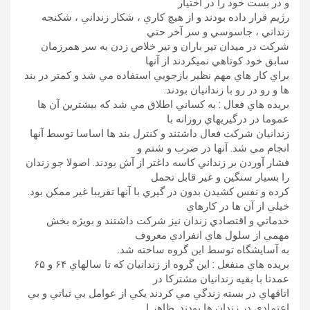
و در بست خود را در اختيار
رژيم قرار داده بودند و از هيچ کاري ، شکار زنداني ، شکنجه
زنداني ، جاسوسي و سر آخر حتي
شرکت در ميدان تير باران و تير خلاص زدن به سر همرزمان
سابق خود کوتاهي نميکردند از آنها
براي کار هاي مهم نظير بازجويي استفاده مي شد و کمتر در بند
ها و رو در رو با زندانيان بودند.
بريده هاي فعال : به کساني اطلاق مي شد که بيشترين آن ها
عموما در درگيريهاي روزانه با
زندانيان شرکت فعال داشتند و کنترل بند ها اساسا توسط آنها
انجام مي شد. آنها در ضرب و شتم و
فشار آوردن بر زنداني کاسه داغتر از آش بودند. اصولا جو زندان
را بسيار سنگين و غير قابل تحمل
کرده و نفس کشيدن بدون در گيري با آنها تقريبا غير ممکن بود.
خيلي از آن ها در کارهاي
خدماتي و اقتصادي زندان نيز شرکت داشتند و بويژه بخش
مهمي از سلول هاي انفرادي معروف
به آسايشگاه توسط اين گروه ساخته شد.
بريده هاي منفعل : اين گروه از زندانيان که تا سالهاي ۶۴ و ۶۵
عمدتا با بقيه زندانيان مشترکا در
اتاقهاي در بسته زندگي مي کردند يکي از عوامل بي ثباتي و بي
اعتمادي در زندان ها بودند. ظاهر ا