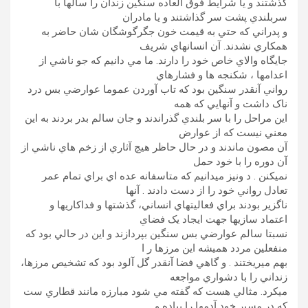
گذشتند و يا شرايط فوق العاده سنگين زندان را سالها با
سربلندي پشت سر گذاشتند و يا مادران
و پدراني که حتي به قيمت خون جگرگوشگان شان حاضر به
همکاري نشدند. آن انسانهاي شريف
جايگاه والاي خاص خود را دارند. ما مي دانيم که جو ناشي از
اعدامها ، شکنجه ها و فشارهاي
رواني آنقدر سنگين بود که تاب آوردن عموما عوارضي بس درد
ناک داشت و آنهايي که همه
اين مراحل را با سر بلندي گذراندند و جان سالم بدر بردند به اين
معني نيست که از عوارض
آن مصون ماندند و در حال حاظر هيچ آثاري از زخم هاي ناشي از
آن دوره را با خود حمل
نميکنن . د ونيز ميدانيم که متاسفانه عده اي براي تمام عمر
تعادل رواني خود را از دست دادند . آنها
ناگزير بودند براي فعاليتهاي انساني، گذشتها و فداکاريها و
اعتماد سازيها جهت ايجاد يک فضاي
نسبتا سالم عوارضي بس سنگين بپردازند و اين در حالي بود که
منفعلين مردد هميشه اين مرزها ر ا
بهم ميريختند . و گاهي فضا آنقدر گل آلود بود که تشخيص مرزها،
زنداني را با دشواري مواجعه
ميکرد. مثالي هست که گفته مي شود مبارزه مانند قطاري ست
که در مسير خود آدمها را پياده و