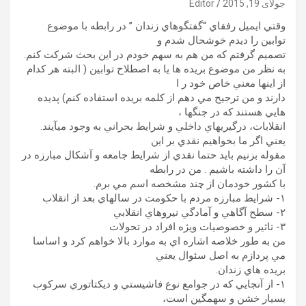
جولای 19, 2015
Editor
وقتي ايميل رفقاي “گفتگوهاي زندان ” در رابطه با موضوع
توابين را ديدم خوشحال شدم و
تصميم گرفتم که من هم به سهم خودم در اين بحث شرکت کنم.
به نظر من موضوع بريده ها يا به اصطلاح توابين ( البته هر کدام
از اينها معني خاص خود ر ا
دارند و من ترجيح مي دهم از کلمه بريده استفاده کنم) پديده
هايي هستند که در جنگها ،
انقلابات، درگيريهاي داخلي و شرايط بحراني به وجود ميآيند.
يعني اگر ما بخواهيم نقدي بر اين
مقوله بزنيم بايد حتما نقدي از شرايط جامعه و آشکال مبارزه در
آن را داشته باشيم . من در رابطه
با کشور خودمان از چند مشخصه اسم مي برم.
۱- شرايط مبارزه مردم با حکومت در سالهاي بعد از انقلاب
۲- سطح آگاهي و آمادگي نيروهاي انقلابي
۳- تاثير و خصوصيات ويژه افراد در تحولات
من به طور خلاصه اشاره اي به موارد بالا خواهم کرد و اساسا
مي پردازم به اصل سئوال يعني
بريده هاي زندان.
۱- از آنجايي که در جوامع نوع فاشيستي و ديکتاتوري سرکوب
بسيار خشن و سهمگين است،