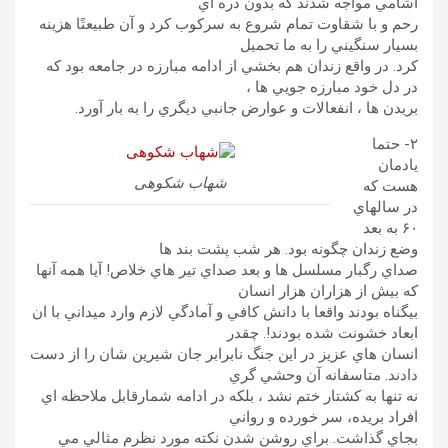
آشامي مواجه شدند که بدون ذره اي
رحم و با شقاوت تمام شروع به سرکوب کرد و آن طبيعتًا هزينه
بسيار سنگيني را به ما تحميل
کرد. در واقع زندان هم بخشي از ادامه مبارزه در جامعه بود که
در دل خود مبارزه جويي ها ،
بريدن ها ، انفعالات و عوارض جانبي ديگري را به بار آورد.
۲- حتما
يادمان
شهاب شکوهی
هست که
در سالهاي
۶۰ به بعد
وضع زندان چگونه بود. هر شب پشت بند ها
صداي رگبار مسلسل ها و بعد صداي تير هاي خلاص! آيا همه آنها
که بيش از هزاران هزار انسان
بيگناه بودند واقعا با دانش کافي و آمادگي لازم وارد ميداني با ان
ابعاد خشونت شده بودند!. چقدر
انسان هاي عزيز در اين جنگ نابرابر جان شيرين شان را از دست
دادند. متاسفانه آن وحشي گري
نه تنها به کشتار ختم نشد ، بلکه در ادامه شمارقابل ملاحظه اي
افراد بريده، سر خورده و رواني
بجاي گذاشت. براي روشن شدن نکته مورد نظرم مثالي مي