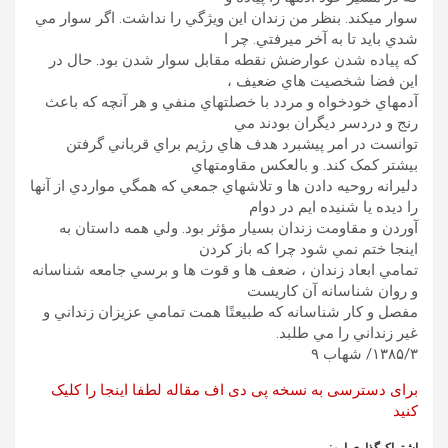
سوار ميکند. بنظر من زندان اين ويژگي را نداشت. اگر سوار مي
شدي بايد تا به آخر ميرفتي. چر ا
که پياده شدن عوارضش نقطه مقابل سوار شدن بود. حال در
اين فضا شخصيت هاي ضعيف ،
آدمهاي خودخواه و مردد با خصلتهاي منفي و هر آنچه که باعث
رنج و دردسر ديگران بودند مي
توانست در امر پيشبرد هدف هاي رژيم براي قرباني گرفتن
بيشتر کمک کند. و بالعکس مقاومتهاي
دليرانه روحيه دادن ها و تلاشهاي جمعي که همگي مواردي از آنها
را ديده يا شنيده ايم در دوام
آوردن و مقاومت زندان بسيار مؤثر بود. ولي همه داستان به
اينجا ختم نمي شود چرا که باز کردن
تمامي ابعاد زندان ، ضعف ها و قوت ها و برسي جامعه شناسانه
و روان شناسانه آن کاريست
مفصل و کار شناسانه که طبيعتًا همت تمامي عزيزان زنداني و
غير زنداني را مي طلبد.
۱۳۸۵/۳/ شهاب ۹
برای دسترسی به نسخه پی دی اف مقاله لطفا اینجا را کلیک
کنید