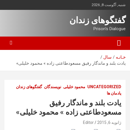
ه
شنبه, آگوست 8, 2026
حتوا
روید
گفتگوهای زندان
Prison's Dialogue
خـانـه
سال
یادت بلند و ماندگار رفیق مسعودطاعتی زاده » محمود خلیلی»
UNCATEGORIZED
محمود خلیلی
نویسندگان
گفتگوهای زندان
یادمان ها
یادت بلند و ماندگار رفیق
مسعودطاعتی زاده » محمود خلیلی»
ژانویه 6, 2015
Editor