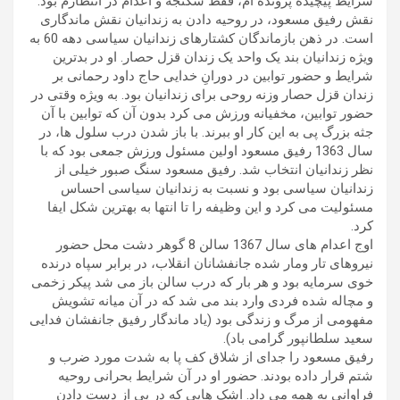
شرایط پیچیده پرونده ام، فقط شکنجه و اعدام در انتظارم بود.
نقش رفیق مسعود، در روحیه دادن به زندانیان نقش ماندگاری
است. در ذهن بازماندگان کشتارهای زندانیان سیاسی دهه 60 به
ویژه زندانیان بند یک واحد یک زندان قزل حصار. او در بدترین
شرایط و حضور توابین در دورانِ خدایی حاج داود رحمانی بر
زندان قزل حصار وزنه روحی برای زندانیان بود. به ویژه وقتی در
حضور توابین، مخفیانه ورزش می کرد بدون آن که توابین با آن
جثه بزرگ پی به این کار او ببرند. با باز شدن درب سلول ها، در
سال 1363 رفیق مسعود اولین مسئول ورزش جمعی بود که با
نظر زندانیان انتخاب شد. رفیق مسعود سنگ صبور خیلی از
زندانیان سیاسی بود و نسبت به زندانیان سیاسی احساس
مسئولیت می کرد و این وظیفه را تا انتها به بهترین شکل ایفا
کرد.
اوج اعدام های سال 1367 سالن 8 گوهر دشت محل حضور
نیروهای تار ومار شده جانفشانان انقلاب، در برابر سپاه درنده
خوی سرمایه بود و هر بار که درب سالن باز می شد پیکر زخمی
و مچاله شده فردی وارد بند می شد که در آن میانه تشویش
مفهومی از مرگ و زندگی بود (یاد ماندگار رفیق جانفشان فدایی
سعید سلطانپور گرامی باد).
رفیق مسعود را جدای از شلاق کف پا به شدت مورد ضرب و
شتم قرار داده بودند. حضور او در آن شرایط بحرانی روحیه
فراوانی به همه می داد. اشک هایی که در پی از دست دادن