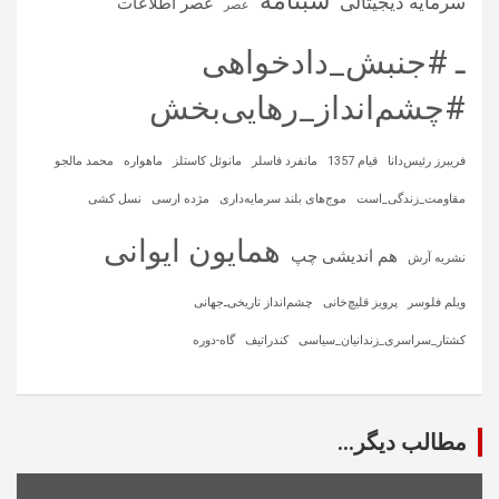
شبنامه
سرمایه‌ دیجیتالی
عصر اطلاعات
عصر
ـ #جنبش_دادخواهی
#چشم‌انداز_رهایی‌بخش
فریبرز رئیس‌دانا
قیام 1357
مانفرد فاسلر
مانوئل کاستلز
ماهواره‌
محمد مالجو
مقاومت_زندگی_است
موج‌های بلند سرمایه‌داری
مژده ارسی
نسل کشی
همایون ایوانی
هم اندیشی چپ
نشریه آرش
ویلم فلوسر
پرویز قلیچ‌خانی
چشم‌انداز تاریخی‌ـ‌جهانی
کشتار_سراسری_زندانیان_سیاسی
کندراتیف
گاه-دوره
مطالب دیگر...