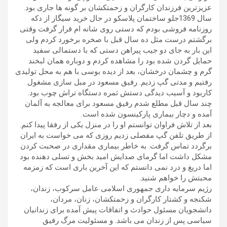
عزیزترین فرزندان کارگران و زحمتکشان بر گونه ها جاری بود.
سال 1369جلو ساختمان پلاسکو در حال خرید سیگار از دکه
روزنامه فروشی بودم که دستی روی شانه ام قرار گرفت وقتی
برگشتم درست مثل ده سال قبل با صخره برخورد کردم ولی
این بار به جای دو جیب پیراهن دستی که با دستمالی سفید
حمایل گردن شده بود را مشاهده کردم و دوباره همان لبخند
گرم و چشمان درخشان، بعد از دیده بوسی با هم به محل تولیدی
رفتیم و مدتی گپ زدیم. رفیق مسعود در مبل سازی مشغول
کاربود و آسیب دیدگی دستش ثمره دستگاه تراش چوب بود.
چند سال قبل مطلع شدم رفیق مسعود برای معالجه به آلمان
آمده و دچار بیماری پارکینسون شده است.
بعد از تلاش فراوان توانستم او را در منزل یکی از رفقا پیدا کنم.
از طریق تلفن گپ مفصلی زدیم روزی که می خواست به ایران
برگردد تماس گرفت. به خاطر بیماری مقداری در صحبت کردن
مشکل داشت اما گرمای صدایش امید بخش و تسلی دهنده بود
اما دریغ و درد نمی دانستم که این آخرین باری است که زمزمه
محبتش را خواهم شنید.
رژیم سرمایه داری جمهوری اسلامی عامل سرکوب، زندان،
شکنجه و کشتار کارگران و زحمتکشان، زنان، مردان،
دانشجویان مسئول حوادث و اتفاقات پیش آمده برای زندانیان
سیاسی پس از زندان می باشد. و مسئولیت مرگ رفیق