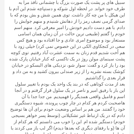
سبیل های پر پشت یک صورت بزرگ با چشمانی نافذ مرا به
طرف خود خواند. در لحظه اول شوکه و دستپاچه شدم این آدم با
این هیکل با من چه کار داشت. توی همین شش و بش بودم که با
صدای گرمی نصف رمز را از دهانش شنیدم و منهم جوابش را
دادم. با هم دست دادیم خودش را امیر معرفی کرد. منهم اسم
خودم را گفتم (طبیعی ترین حالت در آن زمان همان اسامی
مستعار بود و موضوع امری عادی و جا افتاده بود و هیچ کس
سعی در کنجکاوی الکی در این خصوص نمی کرد) خیلی زود با
هم اُخت شدیم قدم زنان به سمت عشرت آباد رفتیم. توی کوچه
پشت سینمای مولن روژ در یک تاکسی که کنار خیابان پارک شده
بود را باز کرد و گفت: سوار شو، نزدیکی های البسکو در خیابان
کوشک بسته نشریه را از زیر صندلی بیرون کشید و به من داد و
قرار بعدی را گذاشتیم.
بعد از مدت کوتاهی که در بند یک واحد یک بودم با تغییر سلول
این بار با رفیق امیر و ناصر در یک سلول قرار گرفتم و در آنجا
اسم و فامیل واقعی همدیگر را فهمیدیم. من جدا جدا با آن
هاصحبت کردم هر کدام در چار چوب پرونده، شیوه دستگیری
خود را گفتند. من هم بر اساس وضعیت خودم برای آن ها توضیح
دادم که در یک ارتباط غیر تشکیلاتی (توسط پسر خواهر بسیجی
خودم) دستگیر شده ام. این را خوب می دانستم که هر کدام از
آن ها (و یا رفقای دیگری که بعدها دیدم) اگر لب باز می کردند با