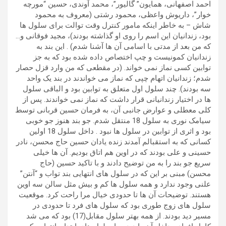
احمد اصفهانی، همایون” گالیور”، محمد آوندی، حسین “مورچه
خوار”، داریوش واعظی، محمود رشتی (معروف به محمود
شاش – به خاطر اینکه مامور کنترل وقت توالت برای سلول ها
بود، زندانیان این اسم را روی او گذاشته بودند)، مجید فوقانی و…
که من بعد از مدتی با اسامی آن ها آشنا شدم) . این بند به
زندانیان کمونیست و چپ اختصاص داده شده بود که به جز
توابین کسی نماز نمی خواند. (در مقطعی که من وارد قزل حصار
شدم؛ زندانیان اتهام چپی که نماز می خواندند در بند یک واحد
سه بودند). چند سلول اول متعلق به توابین بود و الباقی سلول
ها در اختیار زندانیانی قرار داشت که نماز نمی خواندند. پس از
کلی معطلی و عوارض جانبی آن، به فرمان حسین قربانی توسط
سیامک نوری به سلول 18 منتقل شدم. جو بند هنوز جو خوبی
بود و اثری از توابین در سلول ها نبود . داخل سلول 18 اولین
کسانی که به استقبالم آمدند زنده یادان حسین حاج محسن، نادر
حسینی و علی بودند که در اوین هم اتاق بودیم. آن ها خیلی
سریع جو بند را به من توضیح دادند و با تاکید حسین (حاج
محسن) مبنی بر این که در سلول های انتهایی بند تواب و “آنتن”
علنی وجود ندارد و همه سلول ها کم و بیش مثل سالن سه اوین
هستند. توضیحات آن ها تا حدودی خیال مرا راحت کرد. موقعیت
سلول های زوج طوری بود که سلول های فرد تا حدودی در
مسیر دید بودند. از همه بهتر سلول مقابل(17) بود که می شد