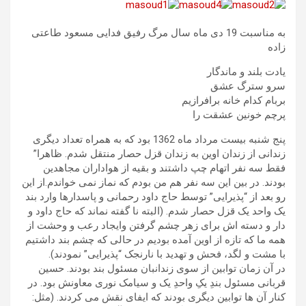
به مناسبت 19 دی ماه سال مرگ رفیق فدایی مسعود طاعتی
زاده
یادت بلند و ماندگار
سرو سترگ عشق
بربام کدام خانه برافرازیم
پرچم خونین عشقت را
پنج شنبه بیست مرداد ماه 1362 بود که به همراه تعداد دیگری
زندانی از زندان اوین به زندان قزل حصار منتقل شدم. ظاهرا”
فقط سه نفر اتهام چپ داشتند و بقیه از هواداران مجاهدین
بودند. در بین این سه نفر هم من بودم که نماز نمی خواندم.از این
رو بعد از “پذیرایی” توسط حاج داود رحمانی و پاسدارها وارد بند
یک واحد یک قزل حصار شدم. (البته نا گفته نماند که حاج داود و
دار و دسته اش برای زهر چشم گرفتن وایجاد رعب و وحشت از
همه ما که تازه از اوین آمده بودیم در حالی که چشم بند داشتیم
با مشت و لگد، فحش و تهدید با نارنجک “پذیرایی” نمودند).
در آن زمان توابین از سوی زندانبان مسئول بند بودند. حسین
قربانی مسئول بندِ یکِ واحدِ یک و سیامک نوری معاونش بود. در
کنار آن ها توابین دیگری بودند که ایفای نقش می کردند. (مثل: