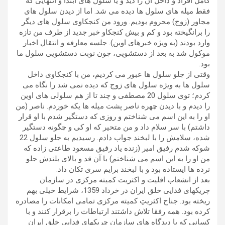
کامل افراد و داخل آن را دید و یا سلول های ابتدا و انتهایی که
فقط میله های سلول ها دیده می شد. اما از دیدن سلول های
مجاور (زوج) محروم بودیم. ورود من کنجکاوی سلول های دیگر
را برانگیخته بود و کم و بیش کنجکاو خبر جدید از طرف من تازه
وارد بودند (به ویژه خبرهای اوین). جلسه معارفه و انتقال اخبار
موکول شد به بعد از دستشویی، چون نوبت دستشویی سلول ما
بود.
وقتی از جلو سلول ها عبور می کردیم، من با کنجکاوی داخل
سلول ها به ویژه سلول های زوج که دیده نمی شد را نگاه می
کردم؛ توی سلول 20 مصطفی و چند تا از هم سلولی های اوین
را دیدم و با دیدن چهره ناصر پشت میله ها یکه خوردم. ناصر (من
او را به این اسم می شناختم و روزی که دستگیر شدم با او قرار
داشتم) با سر سلام داد و من متحیر که او کی و چگونه دستگیر
شده، سلامش را با لبخند جواب دادم. رسیدیم به جلو سلول 22
شوکه شدم رفیق امیر (زنده یاد رفیق مسعود طاعتی زاده که
من او را به این اسم می شناختم) با آن قد و بالای بلندش جلو
نرده ها ایستاده بود و با لبخند برایم سری تکان داد.
بعد از انشعاب اقلیت و اکثریت کمیته مرکزی در سازمان
چریکهای فدایی خلق ایران در خرداد 1359، شرایط خیلی بهم
ریخته بود. جناح اکثریتِ کمیته مرکزی تمامی امکانات را مصادره
کرده بود. همه رفقا تلاش داشتند ارتباطات را برقرار کنند و با
کسانی که با دیدگاه های سازمان چریکهای فدایی خلق ایران