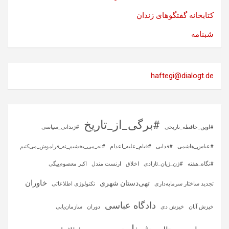
کتابخانه گفتگوهای زندان
شبنامه
haftegi@dialogt.de
#برگی_از_تاریخ
#اوین_حافظه_تاریخی
#زندانی_سیاسی
#عباس_هاشمی
#فدایی
#قیام_علیه_اعدام
#نه_می_بخشیم_نه_فراموش_می‌کنیم
#نگاه_هفته
#ژن_ژیان_ئازادی
اخلاق
ارنست مندل
اکبر معصوم‌بیگی
خاوران
تهی‌دستان شهری
تجدید ساختار سرمایه‌داری
تکنولوژی اطلاعاتی
دادگاه عباسی
خیزش آبان
خیزش دی
دوران
سازمان‌یابی