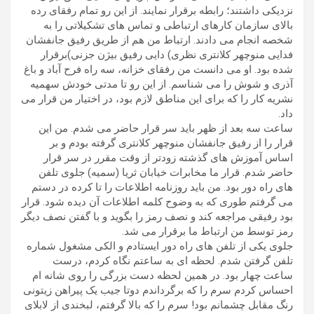
نزدیکی داشتند؛ رابطه برقرار نمایند. از این رو تمام رفقای رده
بالای سازمان کارهای ارتباطی و تماس های تشکیلاتی را به
شخصه انجام می دادند. ارتباط من هم از طریق رفیق جانفشان
فدایی منوچهر کلانتری نظری) دایی رفیق بیژن جزنی)برقرار
شده بود. او می دانست من رفقای خزانه، سه راه فرح آباد و باغ
آذری و شوش را می شناسم. از این رو تا مدتی خودش سهمیه
نشریه کار را که برای این مناطق لازم بود، در اختیار من قرار می
داد.
ساعت سه بعد از ظهر باید سر قرار حاضر می شدم. من این
قرار را از رفیق جانفشان منوچهر کلانتری گرفته بودم و بر
اساس آموزش های گذشته زودتر از وقت مقرر در سر قرار
حاضر شدم. قرار ما مخابرات خیابان ثریا (سمیه) جلوی تلفن
های راه دور بود. من باید روزنامه اطلاعات را تا کرده در دستم
می گرفتم طوری که به وضوح کلمه اطلاعات آن دیده شود. قرار
بود رفیقی مراجعه کند و نصف رمز را بگوید و با گفتن نصف دیگر
رمز توسط من ارتباط ما برقرار می شد.
جلوی یکی از تلفن های راه دور ایستادم و الکی مشغول شماره
تلفن گرفتن شدم. لحظه ای به ساعتم نگاه کردم، درست
ساعت چهار بود. در همین لحظه دست بزرگی را روی شانه ام
احساس کردم سرم را که برگرداندم دوتا جیب یک پیراهن زیتونی
رنگ مقابل چشمانم بود! سرم را که بالا گرفتم، لبخندی از لابلای