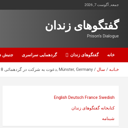
ه
جمعه, آگوست 7, 2026
حتوا
روید
گفتگوهای زندان
Prison's Dialogue
خانه
گفتگوهای زندان
گردهمایی سراسری
جنبش د
خـانـه
سال
Münster, Germany ,دعوت به شرکت در گردهمائی 18 ماه مارس” روز جھانی زندانیان سیاسی “
English
Deutsch
France
Swedish
کتابخانه گفتگوهای زندان
شبنامه