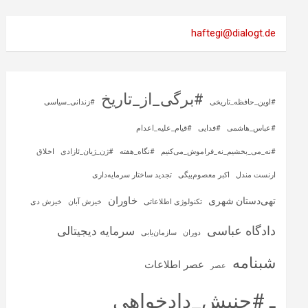
haftegi@dialogt.de
#برگی_از_تاریخ
#اوین_حافظه_تاریخی
#زندانی_سیاسی
#عباس_هاشمی
#فدایی
#قیام_علیه_اعدام
#نه_می_بخشیم_نه_فراموش_می‌کنیم
#نگاه_هفته
#ژن_ژیان_ئازادی
اخلاق
ارنست مندل
اکبر معصوم‌بیگی
تجدید ساختار سرمایه‌داری
خاوران
تهی‌دستان شهری
تکنولوژی اطلاعاتی
خیزش آبان
خیزش دی
دادگاه عباسی
سرمایه‌ دیجیتالی
دوران
سازمان‌یابی
شبنامه
عصر اطلاعات
عصر
ـ #جنبش_دادخواهی