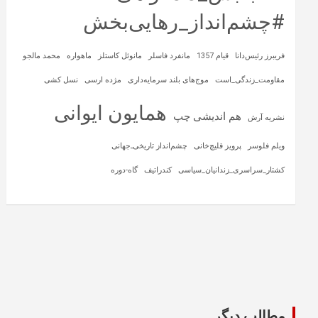
#چشم‌انداز_رهایی‌بخش
فریبرز رئیس‌دانا
قیام 1357
مانفرد فاسلر
مانوئل کاستلز
ماهواره‌
محمد مالجو
مقاومت_زندگی_است
موج‌های بلند سرمایه‌داری
مژده ارسی
نسل کشی
همایون ایوانی
هم اندیشی چپ
نشریه آرش
ویلم فلوسر
پرویز قلیچ‌خانی
چشم‌انداز تاریخی‌ـ‌جهانی
کشتار_سراسری_زندانیان_سیاسی
کندراتیف
گاه-دوره
مطالب دیگر...