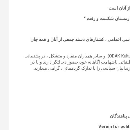
ز
آنان
است
 ، زمستان شکست و رفت “
سی
اعدامی ، کشتارهای دسته جمعی از آنان و همه جان
کانون سیاسی پناهندگان همراه با گروه فرهنگی اوداک( ODAK Kulturzentrum) و سایر همیاران منفرد و متشکل ، در پشتیبانی
بقاتی باشهامت آگاهانه خود،حضور دخالتگر دارند و یا در
زندانیان سیاسی را با تدارک گردهمائی، گرامی میدارند.
پناھندگان
Verein für poli