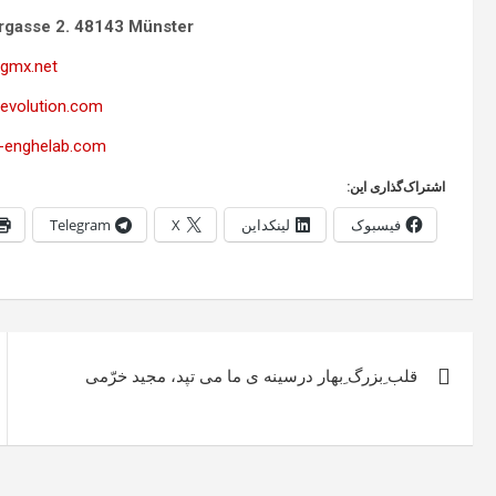
rgasse 2. 48143 Münster
gmx.net
revolution.com
-enghelab.com
اشتراک‌گذاری این:
فیسبوک
لینکداین
X
Telegram
راهبری
قلب ِبزرگ ِبهار درسینه ی ما می تپد، مجید خرّمی
نوشته