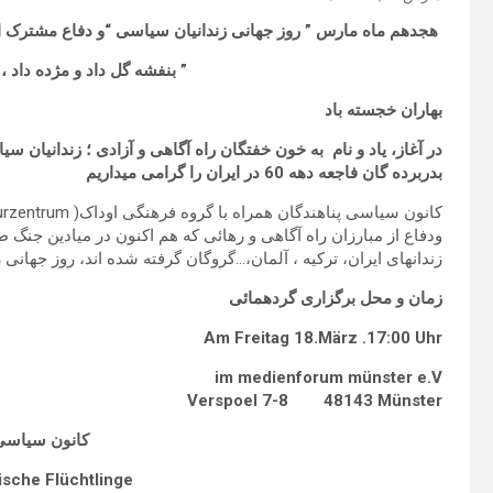
هجدهم ماه
مارس ” روز
جھانی
زندانیان
سیاسی “و
دفاع
مشترک
ا
” بنفشه گل داد و مژده داد
بهاران خجسته باد
در آغاز، یاد و نام
به
خون
خفتگان
راه
آگاھی
و
آزادی
؛
زندانیان
سیا
بدربرده گان فاجعه دهه 60 در ایران را گرامی میداریم
ودفاع از مبارزان راه آگاھی و رهائی که ھم اکنون در میادین جنگ ط
زندانھای ایران، ترکیه ، آلمان،…گروگان گرفته شده اند، روز جهانی 
زمان و محل برگزاری گردهمائی
Am Freitag 18.März .17:00 Uhr
im medienforum münster e.V
Verspoel 7-8
48143
Münster
کانون
سیاسی
tische Flüchtlinge