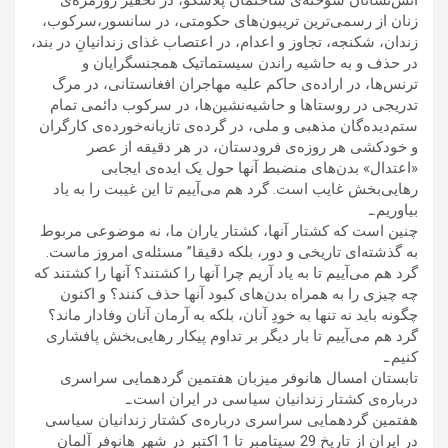
آتش‌نشانان سوخته‌ی ساختمان پلاسکو، در تحقیر روزمره‌ی
زنان از رسمی‌ترین تریبون‌های حکومتی، در سانسور،سرکوب،
زندان، شکنجه، تجاوز و اعدام، در اعتصاب غذای زندانیانِ در بند،
در حذف و به حاشیه راندن سیستماتیک همجنسگرایان و
ترنس‌ها، در اراده‌ی حاکم علیه مهاجران افغانستانی، در مرگ
تدریجی در روستاها و حاشیه‌نشین‌ها، در سرکوب دائمی تمام
ستم‌دیده‌گان مذهبی و ملی، در گرده‌ی تازیانه‌خورده‌ی کارگران
و خودکشی هر روزه‌ی فرودستان، در هر دقیقه از عصر
«اعتدال» بدن‌های منضبط آنها حول یک ایده‌ی ایجابی
رهایی‌بخش غایب است. گرد هم می‌آییم تا این غیبت را به یاد
بیاوریم.ـ
چنین است که کشتار آنها، کشتار یاران ما، نه موضوعی مربوط
به گذشته‌ای تاریخی و دور، بلکه دقیقا” مسئله‌ی امروز ماست.
گرد هم می‌آییم تا به یاد آریم چرا آنها را کشتند؟ آنها را کشتند که
چه چیزی را به همراه بدن‌های کبود آنها حذف کنند؟ و اکنون
چگونه باید نه تنها به خودِ آنان، بلکه به آرمان آنان وفادار ماند؟
گرد هم می‌آییم تا بار دیگر بر تداوم پیکار رهایی‌بخش پافشاری
کنیم.ـ
تابستان امسال هانوفر میزبان هفتمین گردهمایی سراسری
درباره‌ی کشتار زندانیان سیاسی در ایران است.ـ
هفتمین گردهمایی سراسری درباره‌ی کشتار زندانیان سیاسی
در ایران از تاریخ 29 سپتامبر تا 1 اکتبر در شهر هانوفر آلمان