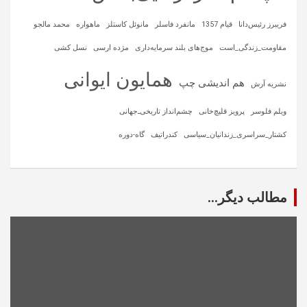
فریبرز رئیس‌دانا
قیام 1357
مانفرد فاسلر
مانوئل کاستلز
ماهواره‌
محمد مالجو
مقاومت_زندگی_است
موج‌های بلند سرمایه‌داری
مژده ارسی
نسل کشی
همایون ایوانی
هم اندیشی چپ
نشریه آرش
ویلم فلوسر
پرویز قلیچ‌خانی
چشم‌انداز تاریخی‌ـ‌جهانی
کشتار_سراسری_زندانیان_سیاسی
کندراتیف
گاه-دوره
مطالب دیگر...