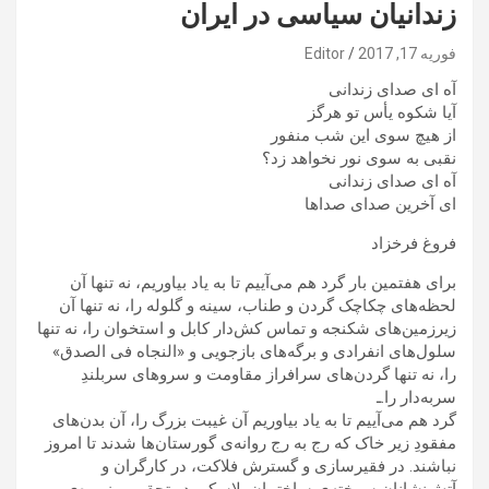
زندانیان سیاسی در ایران
فوریه 17, 2017
Editor
آه ای صدای زندانی
آیا شکوه یأس تو هرگز
از هیچ سوی این شب منفور
نقبی به سوی نور نخواهد زد؟
آه ای صدای زندانی
ای آخرین صدای صداها
فروغ فرخزاد
برای هفتمین بار گرد هم می‌آییم تا به یاد بیاوریم، نه تنها آن
لحظه‌های چکاچک گردن و طناب، سینه و گلوله را، نه تنها آن
زیرزمین‌های شکنجه و تماس کش‌دار کابل و استخوان را، نه تنها
سلول‌های انفرادی و برگه‌های بازجویی و «النجاه فی الصدق»
را، نه تنها گردن‌های سرافراز مقاومت و سروهای سربلندِ
سربه‌دار را.ـ
گرد هم می‌آییم تا به یاد بیاوریم آن غیبت بزرگ را، آن بدن‌های
مفقودِ زیر خاک که رج به رج روانه‌ی گورستان‌ها شدند تا امروز
نباشند. در فقیرسازی و گسترش فلاکت، در کارگران و