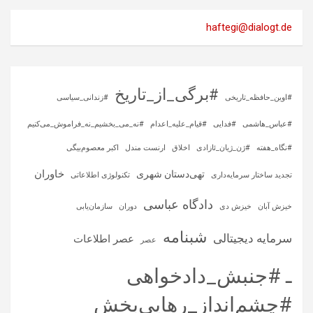
haftegi@dialogt.de
#برگی_از_تاریخ
#اوین_حافظه_تاریخی
#زندانی_سیاسی
#عباس_هاشمی
#فدایی
#قیام_علیه_اعدام
#نه_می_بخشیم_نه_فراموش_می‌کنیم
#نگاه_هفته
#ژن_ژیان_ئازادی
اخلاق
ارنست مندل
اکبر معصوم‌بیگی
خاوران
تهی‌دستان شهری
تجدید ساختار سرمایه‌داری
تکنولوژی اطلاعاتی
دادگاه عباسی
خیزش آبان
خیزش دی
دوران
سازمان‌یابی
شبنامه
سرمایه‌ دیجیتالی
عصر اطلاعات
عصر
ـ #جنبش_دادخواهی
#چشم‌انداز_رهایی‌بخش