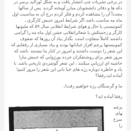
در برخی نشریات چپ انتشار یافت و به شکل اوزالید برسر در
دکه ها و دفاتر دانشجویان مبارز آویخته گردید. پس
از سالها
مجدداً آن را مشاهده کردم و فکر کردم درج آن به مناسبت اول
ماه مه مناسب باشد اگر شرایط امروز جنبش کارگری ـ
کمونیستی با حال و هوای شرایط انقلابی سال ۵۹ که ملیونها
کارگر و زحمتکش با شعائرانقلابی جشن اول ماه مه را گرامی
داشتند کاملاً متفاوت است. بگذار بیاد آن روزها که صفوف
کمونیستها پرچم افراز خیابانها بودند و بیاد بسیاری از رفقایم که
این شعر را دوست داشتند و امروز در کنار ما نیستند. باشد كه
مرور شعر براي روشنفكران خرده بورژوايي كه جنبش مارا
حاشيه اي ارزيابي ميكنند ، اين شعر گوشزدي تاريخي باشد. با
ياد و خاطره دوباره رژه های خیا باني اين شعر را مرور کنیم!
آماده اید،رفقا؟
ما و گرسنگان رژه خواهیم رفت!ـ
رفقا آماده اید؟
پرچم
های
سرخ
را