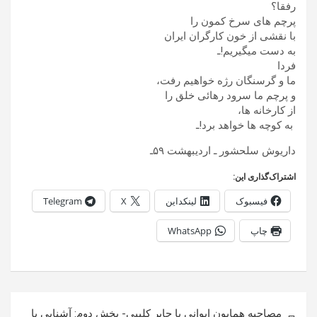
رفقا؟
پرچم های سرخ کمون را
با نقشی از خون کارگران ایران
به دست میگیریم!ـ
فردا
ما و گرسنگان رژه خواهیم رفت،
و پرچم ما سرود رهائی خلق را
از کارخانه ها،
به کوچه ها خواهد برد!ـ
داریوش سلحشور ـ اردیبهشت ۵۹ـ
اشتراک‌گذاری این:
فیسبوک
لینکداین
X
Telegram
چاپ
WhatsApp
راهبری
مصاحبه همایون ایوانی با جابر کلیبی- بخش دوم‏: آشنایی با