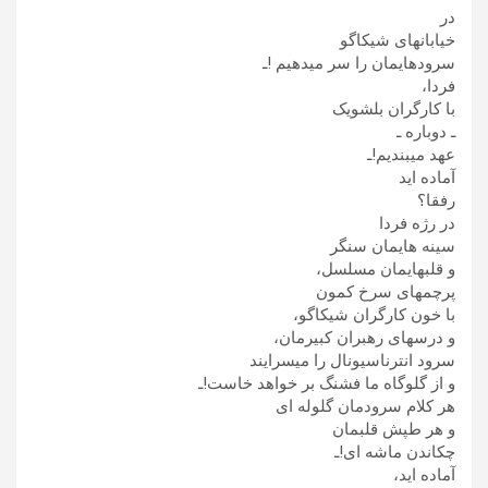
در
خیابانهای شیکاگو
سرودهایمان را سر میدهیم !ـ
فردا،
با کارگران بلشویک
ـ دوباره ـ
عهد میبندیم!ـ
آماده اید
رفقا؟
در رژه فردا
سینه هایمان سنگر
و قلبهایمان مسلسل،
پرچمهای سرخ کمون
با خون کارگران شیکاگو،
و درسهای رهبران کبیرمان،
سرود انترناسیونال را میسرایند
و از گلوگاه ما فشنگ بر خواهد خاست!ـ
هر کلام سرودمان گلوله ای
و هر طپش قلبمان
چکاندن ماشه ای!ـ
آماده اید،