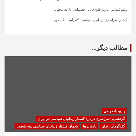
ویلم فلوسر
پرویز قلیچ‌خانی
چشم‌انداز تاریخی‌ـ‌جهانی
کشتار_سراسری_زندانیان_سیاسی
کندراتیف
گاه-دوره
مطالب دیگر...
رادیو دادخواهی
گردهمایی سراسری درباره کشتار زندانیان سیاسی در ایران
گفتگوهای زندان
یادمان ها
یادمان کشتار زندانیان سیاسی دهه شصت