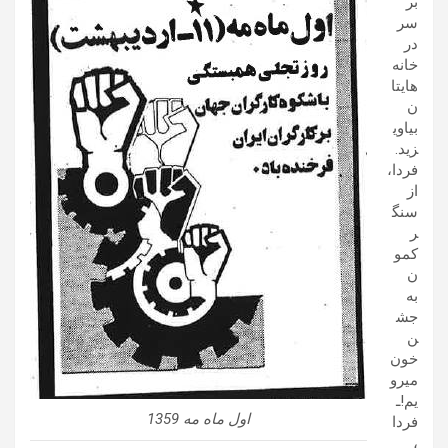
بر
سر
در
خانه
هایتا
ن
بیاوی
زید.
فردا،
از
سنگ
ر
کمو
ن
به
جش
ن
خون
میرو
یم!ـ
اول ماه مه 1359
فردا
،