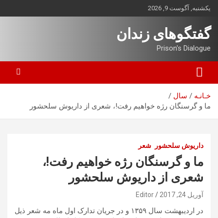
ه
یکشنبه, آگوست 9, 2026
حتوا
روید
گفتگوهای زندان
Prison's Dialogue
خـانـه
سال
ما و گرسنگان رژه خواهیم رفت!، شعری از داریوش سلحشور
داریوش سلحشور
شعر
ما و گرسنگان رژه خواهیم رفت!،
شعری از داریوش سلحشور
آوریل 24, 2017
Editor
در اردیبهشت سال ۱۳۵۹ و در جریان تدارک اول ماه مه شعر ذیل