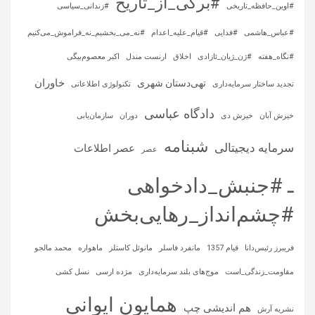
#برگی_از_تاریخ
#اوین_حافظه_تاریخی
#زندانی_سیاسی
#عباس_هاشمی
#فدایی
#قیام_علیه_اعدام
#نه_می_بخشیم_نه_فراموش_می‌کنیم
#نگاه_هفته
#ژن_ژیان_ئازادی
اخلاق
ارنست مندل
اکبر معصوم‌بیگی
خاوران
تهی‌دستان شهری
تجدید ساختار سرمایه‌داری
تکنولوژی اطلاعاتی
دادگاه عباسی
خیزش آبان
خیزش دی
دوران
سازمان‌یابی
شبنامه
سرمایه‌ دیجیتالی
عصر اطلاعات
عصر
ـ #جنبش_دادخواهی
#چشم‌انداز_رهایی‌بخش
فریبرز رئیس‌دانا
قیام 1357
مانفرد فاسلر
مانوئل کاستلز
ماهواره‌
محمد مالجو
مقاومت_زندگی_است
موج‌های بلند سرمایه‌داری
مژده ارسی
نسل کشی
همایون ایوانی
هم اندیشی چپ
نشریه آرش