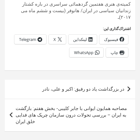
كميته‌ى هنری هفتمين گردهمائی سراسری در باره کشتار
زندانیان سیاسی در ایران/ هانوفر (بیست و ششم ماه می
٢٠١٧)ـ
اشتراک‌گذاری این:
فیسبوک
لینکداین
X
Telegram
چاپ
WhatsApp
راهبری
در بزرگداشت یاد دو رفیق: اکبر و علی، نادر
نوشته
مصاحبه همایون ایوانی با جابر کلیبی- بخش هفتم: بازگشت
به ایران – بررسی تحولات درون سازمان چریک های فدایی
خلق ایران‏