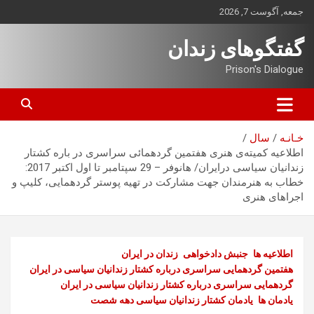
ه
جمعه, آگوست 7, 2026
حتوا
روید
گفتگوهای زندان
Prison's Dialogue
خـانـه
سال
اطلاعيه كميته‌ی هنری هفتمین گردهمائی سراسری در باره کشتار
زندانیان سیاسی درایران/ هانوفر – 29 سپتامبر تا اول اکتبر 2017:
خطاب به هنرمندان جهت مشارکت در تهیه پوستر گردهمایی، کلیپ و
اجراهای هنری
اطلاعیه ها
جنبش دادخواهی
زندان در ایران
هفتمین گردهمایی سراسری درباره کشتار زندانیان سیاسی در ایران
گردهمایی سراسری درباره کشتار زندانیان سیاسی در ایران
یادمان ها
یادمان کشتار زندانیان سیاسی دهه شصت