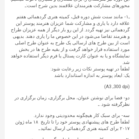
محورهای مشارکت هنرمندان علاقمند بدین شرح است:ـ
ـ۱- مانند سنت شش دوره قبل، کمیته هنری گردهمائی هفتم
علاقه دارد با یاری و مشارکت شما عزیزان هنرمند پوستر این
گردهمائی نیز تهیه گردد. از این رو بار دیگر از همه عزیزان طراح
و هنرمند تقاضا می‌شود در این خصوص ما را یاری دهند. بدیهی
است از بین طرح های ارسالی یک طرح به عنوان طرح اصلی
مورد استفاده قرار خواهد گرفت و از بقیه طرح ها در بخش
نمایشگاه و یا به عنوان کارت پستال یا فرم دیگر استفاده خواهد
شد.
لطفاً در تهیه پوستر نکات زیر رعایت شود:
یک: ابعاد پوستر به اندازه استاندارد باشد
(A3 ,300 dpi)
دو- فضا برای نوشتن عنوان، محل برگزاری، زمان برگزاری در
نظرگرفته شود. ـ
سه- برای سبک کار هیچگونه محدودیتی وجود ندارد.
لطفاً طرح های پیشنهادی پوستر خود را تا تاريخ ۱۸ ماه ژوئن
٢٠١٧ برای کمیته هنرى گردهمائی ارسال نمائید.ـ