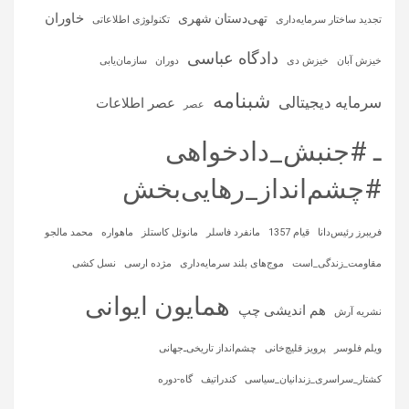
خاوران
تهی‌دستان شهری
تجدید ساختار سرمایه‌داری
تکنولوژی اطلاعاتی
دادگاه عباسی
خیزش آبان
خیزش دی
دوران
سازمان‌یابی
شبنامه
سرمایه‌ دیجیتالی
عصر اطلاعات
عصر
ـ #جنبش_دادخواهی
#چشم‌انداز_رهایی‌بخش
فریبرز رئیس‌دانا
قیام 1357
مانفرد فاسلر
مانوئل کاستلز
ماهواره‌
محمد مالجو
مقاومت_زندگی_است
موج‌های بلند سرمایه‌داری
مژده ارسی
نسل کشی
همایون ایوانی
هم اندیشی چپ
نشریه آرش
ویلم فلوسر
پرویز قلیچ‌خانی
چشم‌انداز تاریخی‌ـ‌جهانی
کشتار_سراسری_زندانیان_سیاسی
کندراتیف
گاه-دوره