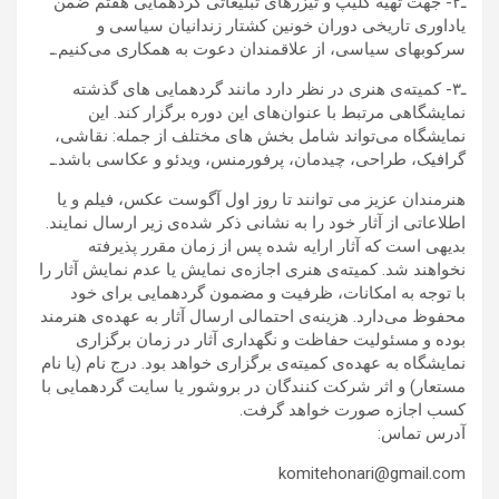
ـ۲- جهت تهیه کلیپ و تیزرهای تبلیغاتی گردهمایی هفتم ضمن
یاداوری تاریخی دوران خونین کشتار زندانیان سیاسی و
سرکوبهای سیاسی، از علاقمندان دعوت به همکاری می‌کنیم.ـ
ـ۳- كميته‌ی هنرى در نظر دارد مانند گردهمایی های گذشته
نمايشگاهى مرتبط با عنوان‌هاى اين دوره برگزار کند. اين
نمايشگاه می‌تواند شامل بخش هاى مختلف از جمله: نقاشى،
گرافيک، طراحى، چيدمان، پرفورمنس، ويدئو و عكاسى باشد.ـ
هنرمندان عزيز مى توانند تا روز اول آگوست عكس، فيلم و يا
اطلاعاتى از آثار خود را به نشانی ذکر شده‌ی زیر ارسال نمايند.
بديهى است كه آثار ارايه شده پس از زمان مقرر پذيرفته
نخواهند شد. كميته‌ی هنرى اجازه‌ی نمايش يا عدم نمايش آثار را
با توجه به امكانات، ظرفيت و مضمون گردهمايى براى خود
محفوظ مى‌دارد. هزينه‌ی احتمالی ارسال آثار به عهده‌ى هنرمند
بوده و مسئوليت حفاظت و نگهدارى آثار در زمان برگزارى
نمايشگاه به عهده‌ى كميته‌ى برگزارى خواهد بود. درج نام (يا نام
مستعار) و اثر شركت كنندگان در بروشور يا سايت گردهمايى با
كسب اجازه صورت خواهد گرفت.
آدرس تماس:
komitehonari@gmail.com