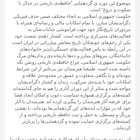
موضوع اين دوره ى گردهمايى “حافظه‌ی‌ تاريخى در جدال با
سكوت و دروغ” است.
حکومت جمهوری اسلامی به انحاء مختلف ضمن حذف فیزیکی
دگراندیشان مبارز، با تمام امکانات مالی و رسانه‌ای‌ همراه با
مزدوران تاریخ‌نگار خود جهت فراموشی جنایات‌شان به
فعالیت‌های متمرکزی پرداخته‌ است. کشتار دهه‌ی شصت خود
یکی از زخم‌های خونچکان تاریخ معاصر مبارزاتی در ایران است.
در این رابطه به پاس فعالیت‌های خستگی‌ناپذیر خانواده‌های
جانباختگان، نیروهای مبارز و ده‌ها بازمانده‌ی زندان‌های مرگ
حکومت جمهوری اسلامی، چراغ حافظه‌ی تاریخی روشن نگه
داشته شده است. طبیعتا هنرمندان نیز بی‌تاثیر از این شرایط
نبوده‌اند و با نگاهی متفاوت و عمیق در محدوده‌ی علاقه و
امکانات خود با پدیده‌ی سرکوب، زندان و کشتار دگراندیشان
مواجه شده و متاثر از این دوران آثاری را هم به جای گذاشته‌اند.
کمیته‌های برگزاری همواره سیاست دعوت و امکان ایجاد فضا
برای عرضه آثار هنرمندان را پیگیری کرده اند. هنرمندان با آثار
خود که در موازات ایده‌های این گردهمایی‌ها بود‌ه‌اند، با نقشی
پررنگ و مستقل، به حمل و ثبت حافظه تاریخی پرداخته و از
کمیته‌های برگزاری حمایت نموده و گردهمایی‌ها را پربارتر
کرده‌اند.ـ
این دوره نیز هنرمندان را برای همکاری و همیاری دعوت میکنیم!