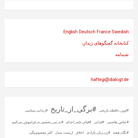
English
Deutsch
France
Swedish
کتابخانه گفتگوهای زندان
شبنامه
haftegi@dialogt.de
#برگی_از_تاریخ
#اوین_حافظه_تاریخی
#زندانی_سیاسی
#عباس_هاشمی
#فدایی
#قیام_علیه_اعدام
#نه_می_بخشیم_نه_فراموش_می‌کنیم
#نگاه_هفته
#ژن_ژیان_ئازادی
اخلاق
ارنست مندل
اکبر معصوم‌بیگی