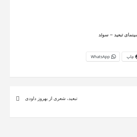
ینمای تبعید – سوئد
چاپ
WhatsApp
تبعيد، شعری از بهروز داودى