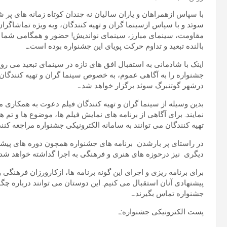
با سپاس ازهمراهان و یاران سالیان نه چندان کوتاه زمانه های پر 
سوئد و با سپاس ازسینما گران و تهیه کنندگان، وبه ویژه تماشاگرا
مقاومت، سینمای مبارز، سینمای نواندیش! حضور و همگامی شما در 
بالنده تبعید و تداوم حرکت پویای این جشنواره بوده است.ـ
اینک با شادمانی به استقبال افق های تازه در سینمای تبعید می رویم
جشنواره را به آگاهی عموم، به خصوص سینما گران و تهیه کنندگان 
درشهر گوتنبرگ سوئد برگزار خواهد شد.ـ
بدین وسیله از سینما گران و تهیه کنندگان فیلم دعوت به همکاری م
نمایند. برای آگاهی از برنامه های نمایش فیلم ها، موضوع ها و تم
تهیه کنندگان می توانند به سامانه الکترونیکی جشنواره مراجعه کنند
در راستای پر بارشدن برنامه های جشنواره همچون دوره های پیشین
دیگری نیز درحوزه های هنری و فرهنگی به اجرا گداشته خواهد شد.
برای برنامه ریزی و اجرای این گونه برنامه ها، ازکارورزان فرهنگ
پیشنهادی آنان استقبال می کنیم. این دوستان می توانند درباره چ
جشنواره تماس بگیرند.ـ
پست الکترونیکی جشنواره:ـ