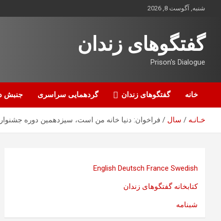
ه
شنبه, آگوست 8, 2026
حتوا
روید
گفتگوهای زندان
Prison's Dialogue
خانه
گفتگوهای زندان
گردهمایی سراسری
جنبش د
خـانـه
سال
فراخوان: دنیا خانه من است، سیزدهمین دوره جشنواره بین المللی سینمای تبع
English
Deutsch
France
Swedish
کتابخانه گفتگوهای زندان
شبنامه