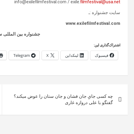
info@exilefilmfestival.com / exile.
filmfestival@usa.net
سایت جشنواره :ـ
www.exilefilmfestival.com
جشنواره بین المللی س
اشتراک‌گذاری این:
فیسبوک
لینکداین
X
Telegram
راهبری
چه کسی جایِ جان فشان و جان ستان را عوض میکند؟
نوشته
گفتگو با علی دروازه غاری