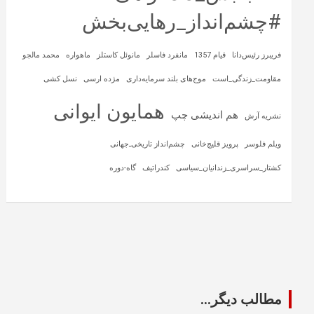
#چشم‌انداز_رهایی‌بخش
فریبرز رئیس‌دانا
قیام 1357
مانفرد فاسلر
مانوئل کاستلز
ماهواره‌
محمد مالجو
مقاومت_زندگی_است
موج‌های بلند سرمایه‌داری
مژده ارسی
نسل کشی
همایون ایوانی
هم اندیشی چپ
نشریه آرش
ویلم فلوسر
پرویز قلیچ‌خانی
چشم‌انداز تاریخی‌ـ‌جهانی
کشتار_سراسری_زندانیان_سیاسی
کندراتیف
گاه-دوره
مطالب دیگر...