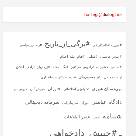
haftegi@dialogt.de
#برگی_از_تاریخ
#اوین_حافظه_تاریخی
#زندانی_سیاسی
#عباس_هاشمی
#فدایی
#قیام_علیه_اعدام
#نه_می_بخشیم_نه_فراموش_می‌کنیم
#نگاه_هفته
#ژن_ژیان_ئازادی
اخلاق
ارنست مندل
اکبر معصوم‌بیگی
تجدید ساختار سرمایه‌داری
خاوران
تهی‌دستان شهری
تکنولوژی اطلاعاتی
خیزش آبان
خیزش دی
دادگاه عباسی
سرمایه‌ دیجیتالی
دوران
سازمان‌یابی
شبنامه
عصر اطلاعات
عصر
ـ #جنبش_دادخواهی