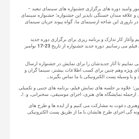
شور وامید دوره های برگزاری جشنواره های سینمای تبعید –
ن و علاقه مندان خستگی ناپذیر این جشنواره؛ جشنواره سینمای
باروری این شاخه ازسینمای ما، گواه پیوند جریان سینمای
 وآغاز کار تدارک و برنامه ریزی برای برگزاری دوره جدید
فیلم می رسانیم. دوره جدید جشنواره از تاریخ
23-17
نوامبر
ی نماییم تا آثار جدیدشان را برای نمایش در جشنواره ارسال
 های ویژه وهم چنین برای کسب اطلاعات بیشتر، سینما گران و
 و یا وسیله پست الکترونیکی با ما تماس بگیرند.ـ
؛ علاوه بر جلسه های نمایش فیلم، برنامه های جنبی و تکمیلی
 ازجمله نمایشگاه های هنری، اجرای موسیقی، سخنرانی، و…!ـ
ی وهنری دعوت به مشارکت می کنیم و از ایده ها و طرح های
گونه گی اجرای طرح هایشان با ما از طریق پست الکترونیکی