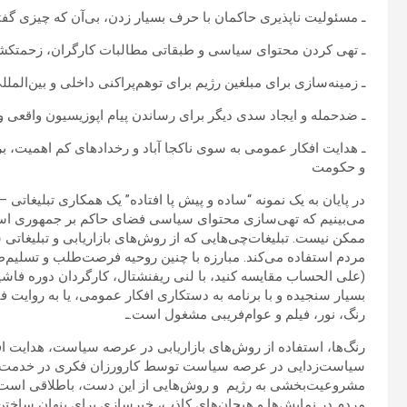
ـ مسئولیت ناپذیری حاکمان با حرف بسیار زدن، بی‌آن که چیزی گفت
ـ تهی کردن محتوای سیاسی و طبقاتی مطالبات کارگران، زحمتکشان
ـ زمینه‌سازی برای مبلغین رژیم برای توهم‌پراکنی داخلی و بین‌الملل
ـ ضدحمله و ایجاد سدی دیگر برای رساندن پیام اپوزیسیون واقعی و 
ـ هدایت افکار عمومی به سوی ناکجا آباد و رخدادهای کم اهمیت، ب
و حکومت
در پایان به یک نمونه “ساده و پیش پا افتاده” یک همکاری تبلیغاتی –
می‌بینیم که تهی‌سازی محتوای سیاسی فضای حاکم بر جمهوری اسلام
ممکن نیست. تبلیغات‌چی‌هایی که از روش‌های بازاریابی و تبلیغات
مردم استفاده می‌کند. مبارزه با چنین روحیه فرصت‌طلب و تسلیم‌
(علی الحساب مقایسه کنید، با لنی ریفنشتال، کارگردان دوره فاشی
بسیار سنجیده و با برنامه به دستکاری افکار عمومی، یا به روایت
رنگ، نور، فیلم و عوام‌فریبی مشغول است.ـ
رنگ‌ها، استفاده از روش‌های بازاریابی در عرصه سیاست، هدایت اف
سیاست‌زدایی در عرصه سیاست توسط کارورزان فکری در خدمت ر
مشروعیت‌بخشی به رژیم و روش‌هایی از این دست، باطلاقی است 
مردم در نمایش‌ها و هیجان‌های کاذب، خبرسازی برای پنهان ساختن ا