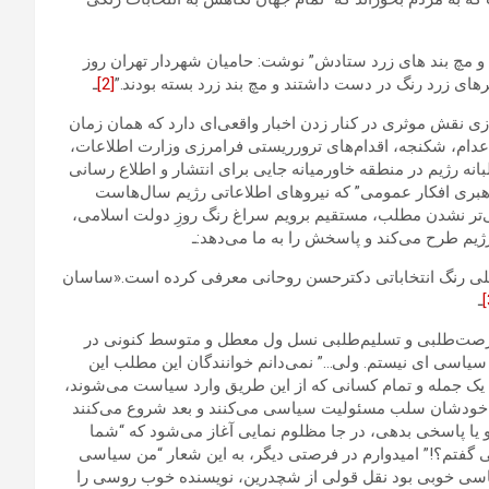
و مچ بند های زرد ستادش” نوشت: حامیان شهردار تهران روز
رهای زرد رنگ در دست داشتند و مچ بند زرد بسته بودند.”
[2]
ـ
ی نقش موثری در کنار زدن اخبار واقعی‌ای دارد که همان زمان
 اعدام، شکنجه، اقدام‌های ترورریستی فرامرزی وزارت اطلاعات،
ه رژیم در منطقه خاورمیانه جایی برای انتشار و اطلاع رسانی
“راهبری افکار عمومی” که نیروهای اطلاعاتی رژیم سال‌هاست
ی‌تر نشدن مطلب، مستقیم برویم سراغ رنگ روزِ دولت اسلامی،
ژیم طرح می‌کند و پاسخش را به ما می‌دهد:ـ
30 سال را به عنوان طراح اصلی رنگ انتخاباتی دکترحسن روحانی معرفی کرده است.«ساسان
ـ
صت‌طلبی و تسلیم‌طلبی نسل ول معطل و متوسط کنونی در
یاسی ای نیستم. ولی…” نمی‌دانم خوانندگان این مطلب این
 یک جمله و تمام کسانی که از این طریق وارد سیاست می‌شوند،
از خودشان سلب مسئولیت سیاسی می‌کنند و بعد شروع می‌کنند
 یا پاسخی بدهی، در جا مظلوم نمایی آغاز می‌شود که “شما
ی گفتم؟!” امیدوارم در فرصتی دیگر، به این شعار “من سیاسی
م سیاسی خوبی بود نقل قولی از شچدرین، نویسنده خوب روسی را