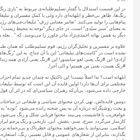
در این قسمت استدلال یا گفتار تسلیم‌طلبانه‌ی مربوط به “بازی رنگ‌ه
رنگ‌ها، ظاهرِ بی‌خطر و ابلهانه‌ای دارد ولی با کمکِ مفسران و تب
پیام‌هایی را تولید می‌کنند. “تعابیر معناییِ ژرفِ” تبلیغات‌چی‌های ر
به معنای “سبز سیّدی” است، در جای دیگر “توجه به محیط زیست” 
دیگر به همین بهانه احمدی‌نژاد مادر چاورز را می‌بوسد، که “… بعله 
علاوه بر مفسرین و تحلیل‌گران رژیم، قوم تسلیم‌طلب که همان ط
نشده است در “کامنت‌های تبلیغاتی” این یا آن جناح، به این “رنگ‌ها
آزادی! این #رنگ یعنی لغو سانسور! این #رنگ یعنی آزادی همه زندا
#رنگ هست، یعنی من هستم! و الی آخر!ـ
ابلهانه است؟ نه! اصلاً نیست! این تاکتیکِ نه چندان جدیدِ تمام 
مختلفی برای آن‌ها دارد! اولین فایده آن این است که توسط تبلیغ
خارجی داده می‌شود، بی‌آن‌که رهبران سیاسی‌ای که در اثر آن قول‌ه
دومین فایده‌اش، تهی کردن محتوای سیاسی و طبقاتی در مباحثات 
و بحث روشنگرانه درباره آن به پسِ صحنه رانده می‌شود. “توده” به
عوام‌فریب یا فاشیست می‌بیند. محتوا قربانی شکل و رنگ می‌شود 
کارساز می‌گردد. سرخ، سبز، بنفش، آبی، نارنجی و رنگ پرچم ایرا
اسلامی، نمی‌توانند یا نمی‌خواهند محتوای خطرناک و بی‌رحمانه ب
بگذارند، بنابراین از شعارهای عمومی و قابل تفسیر، رنگ، استعاره