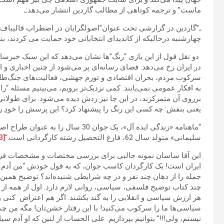
ماست” و ترجمه کوتاهی از مطالب گاردین انتشار می‌دهد:ـ
ـ”گاردین در گزارشی تحت عنوان”اصولگرایان در اضطراب قالیباف 
چهارشنبه درحالیکه از کاندیدای انتخاباتی خود حمایت می کردند، بن
دو نقل قول از این بازی “رنگ”ها نشان می‌دهد که این سبک خبرساز
در ایران رخ می‌دهد. فضای رسانه‌ای پر می‌شود از چنین اخباری و
سرکوب مردم، بحران اقتصادی و تورم جهشی، فعالیت‌های جنگ‌طلبان
به افکار عمومی نمی‌یابند. کمی نزدیک‌تر برویم، می‌بینیم مسئله 
برروی آن متمرکزند، در این جا نیز ردش دیده می‌شود. برای طولان
یعنی بنفش: چه کسی این رنگ را پیشنهاد کرد؟ این پرسش را خودِ ر
“ماهنامه «زندگی ایده آل»، یک جوان 
سلیمانی» متولد سال 62، فارغ التحصیل رشته کارگردانی است.”
[3]
این آقا ساسان نمونه جالبی برای بررسی مختصات و مشخصات فر
ایران است! یک کارگردان کاسب جوان، که به قول خودش “من آدم س
جمله را از دهان چند نفر و در چه شرایطی شنیده‌اند؟ توضیح همین
چند کتاب توضیح فلسفی، سیاسی، روانی لازم دارد. اول از همه 
هر ارزش سیاسی و انقلابی را به گند بکشند. اگر هم اعتراض کنی و
سیاسی‌ها ما را سرکوب می‌کنید! با این رفتار خشن‌تان! مگه من چ
نیستم، ولی!!!” بتوانیم بپردازیم. علی الحساب از لنین که او آد