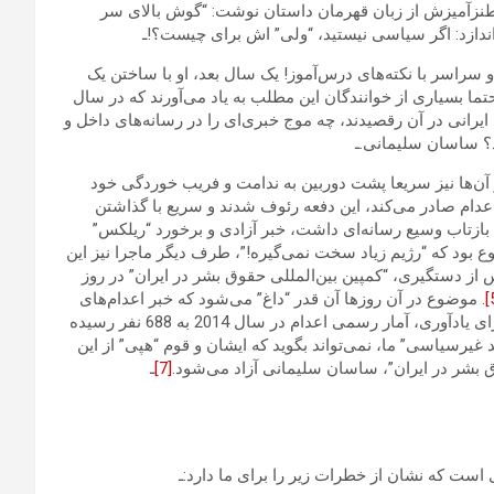
 طنزآمیزش از زبان قهرمان داستان نوشت: “گوش بالای سر
‌اندازد: اگر سیاسی نیستید، “ولی” اش برای چیست؟!ـ
و سراسر با نکته‌های درس‌آموز! یک سال بعد، او با ساختن یک
ما بسیاری از خوانندگان این مطلب به یاد می‌آورند که در سال
 جوان ایرانی در آن رقصیدند، چه موج خبری‌ای را در رسانه‌های داخل و
؟ ساسان سلیمانی.ـ
و آن‌ها نیز سریعا پشت دوربین به ندامت و فریب خوردگی خود
عدام صادر می‌کند، این دفعه رئوف شدند و سریع با گذاشتن
 که بازتاب وسیع رسانه‌ای داشت، خبر آزادی و برخورد “ریلکس”
 بود که “رژیم زیاد سخت نمی‌گیره!”، طرف دیگر ماجرا نیز این
از دستگیری، “کمپین بین‌المللی حقوق بشر در ایران” در روز
. موضوع در آن روزها آن قدر “داغ” می‌شود که خبر اعدام‌های
وسیع، حتی اعدام کودکان نوجوانان زیر 18 سال به سایه می‌رود. برای یادآوری، آمار رسمی اعدام در سال 2014 به 688 نفر رسیده
 غیرسیاسی” ما، نمی‌تواند بگوید که ایشان و قوم “هپی” از این
قوق بشر در ایران”، ساسان سلیمانی آزاد می‌شود.
[7]
ـ
 است که نشان از خطرات زیر را برای ما دارد:ـ