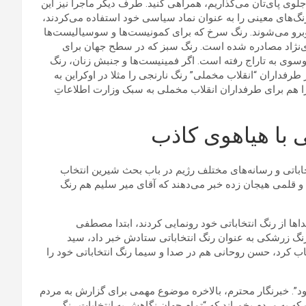
جلوی پای‌تان می‌گذاریم، همراهی کنید. طرف دیگر ماجرا نیز این
نگ‌های معینی را به عنوان نماد سیاسی خود استفاده می‌کردند،
برو می‌شوند. رنگ سرخ که برای کمونیست‌ها و سوسیالیست‌ها
‌نژاد مصادره شده است. رنگ سبز که در سطح جهان برای
وی به تاراج رفته است. اگر فمینیست‌ها و جنبش زنان، رنگ
فداران “انقلاب مخملی” رنگ نارنجی را مثلا در اوکراین به
را هم برای طرفداران انقلاب مخملی به سبک وزارت اطلاعاتِ
 با هیاهوی کاذب
تخاباتی و رسانه‌های مختلف رژیم در باب بحث شیرین انتخاب
 و قلمی هیجان زده خبر می‌دهند که آقای میر سلیم هم رنگ
داها از رنگ انتخاباتی خود رونمایی کردند، ابتدا مصطفی
 رنگ زرشکی به عنوان رنگ انتخاباتی ستادش خبر داد، سید
خاب کرد، حسن روحانی هم در صدا و سیما رنگ انتخاباتی خود را
د”. خبرنگار محترم، بالاخره موضوع مهمی برای گزارش به مردم
ه به مردم بخوراند که “تمام جهان نگاهش به انتخابات رنگی