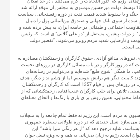
ی” رژیم که “تنور انتخابات را گرم می‌کنند”، در حد امکان
پرهیز کنند. این رژیم از برنامه پنج ساله نخست خود که در سال 1362 توسط دولت میرحسین موسوی به مجلس آن موقع ارائه شد
های جنگ و یا سقوط شدید قیمت نفت در دوره رفسنجانی، سیاست
شده از سوی بانک جهانی و صندوق بین‌المللی پول را دنبال
اومت اجتماعی و طبقاتی در جامعه ایران، به پیش برده شده و
ی” از دولت پیشین، مستقل از “دو علی گلابی”ای است که رئیس
اومت و نارضایی شدید مردم روبرو می‌شوند، “تقصیر دولت
ی است.ـ
ی نیروهای مدافع آزادی، حقوق کارگران و زحمتکشان مصادره به
ت که در روز کارگر و در باب مسائل کارگری در روزهای نخست
ب، ما همگی “شوخ طبع” شده‌ایم و می‌توانیم در رسانه‌های
ند کامنت دیگر هم برایش بنویسیم. اما از چشم‌انداز دیگر، هدف
این گفتار خمینی، مصادره شعار نیروهای کارگری، چپ و کمونیستی، در روزهای پس از قیام 1357 است که کارگران و زحمتکشان
ینی، تلاش برای جلب کارگران عقب‌افتاده، زحمتکشانی که از
حاظ محتوایی، همین روش برای بازی با رنگ‌ها و الحاق معناهای
زیسیون به مردم است. این رژیم نه فقط تمام جامعه را به منجلاب
ه می‌سازد. نسل جدیدی که در دوره طولانی سیطره جمهوری
بشناسد، شاید ترجیح دهد که “از هر رنگی مبرا باشد”. این
 است. رژیم به زبان بی‌زبانی به همه و به ویژه نسل جوان