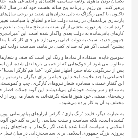
یکسان بودن ماهوی برنامه سیاسی، اقتصادی و اجتماعی همه “جناح‌ها
تاکنون، با کمی زیگزاگ به دلیل بحران‌های شدید در برخی سال‌
بازسازی برنامه‌های درازمدت دولت شاه و انطباق با سیاست تعیین 
کرده است. هر دوره، بخشی از آن بسته به سطح مقاومت یا عدم مق
کارهای باقی‌مانده به دولت بعدی واگذار شده است. این “میراث‌بر
جمهور جدید، نسبت به دولت قبلی برمی‌دارد. هر جای کار که با مق
پیشین” است، اگر هم که صدای کسی در نیامد، سیاست دولت کنون
سومین فایده استفاده از نمادها و رنگ این است که صف و شعارها
مطلوب می‌شود. از جوک‌هایی که از خمینی بارها نقل شده، این اس
پس از سرنگونی شاه چنین اظهار نظر کرد: “خدا هم کارگر است!” خ
اجتماعی با چند علامت لبخند این جمله را برای دیگران بفرستیم و چ
به منافع و سرنوشت خودشان می‌اندیشند. این گونه جملات قصار خم
ریشه‌های مذهبی خود هنوز فاصله نگرفته‌اند، به شمار می‌رود. از ل
مختلف به آن به کار برده می‌شود.ـ
به عبارت دیگر، فایده “رنگ بازی”، گرفتن ابزارهای پیام‌رسانی اپو
کشیده است، بلکه سیاست و سنت سیاسی را نیز به گند خود آلود
اسلامی با سیاست آشنا شده باشد، اگر رنگ‌ها را با جناح‌های رژیم 
پیروزی بزرگ جمهوری اسلامی برای سیاست‌زدایی در میان نسل جوان