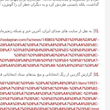
گذاشت، بلکه بایستی طردش کرد و به دیگران خطر آن را گوش‌زد کر
ـ
[1]
به نقل از سایت های صدای ایران، آخرین خبر و شبکه زنجیره‌ای 
p://sedayiran.com/fa/news/145803/%D8%B1%D9%86%DA%AF-
%D8%AA%D8%AE%D8%A7%D8%A8%D8%A7%D8%AA%DB%8C-
D8%A7-%D9%85%D8%B4%D8%AE%D8%B5-%D8%B4%D8%AF-
%D8%B1%D9%88%D8%AD%D8%A7%D9%86%DB%8C-
%D9%88%D8%A8%D9%86%D9%81%D8%B4-%D8%B1%D8%A7-
%D8%AA%D8%AE%D8%A7%D8%A8-%DA%A9%D8%B1%D8%AF
ـ
[2]
گزارش گاردین از رنگ انتخاباتی و مچ بندهای ستاد انتخاباتی قالیباف، 20 اردی
D8%B1%DB%8C%D9%86-%D8%AE%D8%A8%D8%B1/item/19921-
%D8%A7%D8%B1%D8%AF%DB%8C%D9%86-%D8%A7%D8%B2-
D8%AE%D8%A7%D8%A8%D8%A7%D8%AA%DB%8C-%D9%88-
%D9%87%D8%A7%DB%8C-%D8%B3%D8%AA%D8%A7%D8%AF-
%D8%AA%D8%AE%D8%A7%D8%A8%D8%A7%D8%AA%DB%8C-
9%82%D8%A7%D9%84%DB%8C%D8%A8%D8%A7%D9%81.html