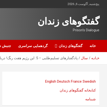
ه
پنج‌شنبه, آگوست 6, 2026
حتوا
روید
گفتگوهای زندان
Prison's Dialogue
خانه
گفتگوهای زندان
گردهمایی سراسری
جنبش د
خـانـه
سال
پادگفتارهای تسلیم‌طلبی – 5: این رژیم هفت رنگ! درباب رنگ ستادها و شوهای انتخاباتی، همایون ایوانی
English
Deutsch
France
Swedish
کتابخانه گفتگوهای زندان
شبنامه