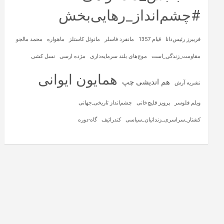
#چشم‌انداز_رهایی‌بخش
فریبرز رئیس‌دانا
قیام 1357
مانفرد فاسلر
مانوئل کاستلز
ماهواره‌
محمد مالجو
مقاومت_زندگی_است
موج‌های بلند سرمایه‌داری
مژده ارسی
نسل کشی
همایون ایوانی
هم اندیشی چپ
نشریه آرش
ویلم فلوسر
پرویز قلیچ‌خانی
چشم‌انداز تاریخی‌ـ‌جهانی
کشتار_سراسری_زندانیان_سیاسی
کندراتیف
گاه-دوره