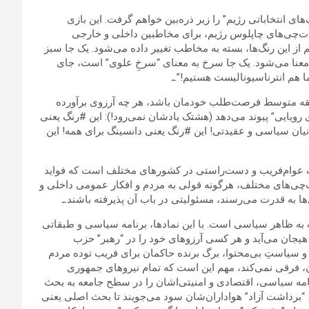
ای انتخاباتی رژیم” را زیر ذره‌بین خواهم گرفت. این بازی
لیغات‌چی‌های چاپلوس رژیم، برای مخاطبین داخلی و خارجی
ژیم از این رنگ‌ها، بسته به مخاطب تغییر داده می‌شود. یک جا سبز
معنا می‌شود. یک جا سرخ به معنای “سرخِ علوی” است، جای
ما هم انترناسیونالیست هستیم!”.ـ
بقه متوسط فرصت‌طلب خودمان باشد، هر چه آرزوی برآورده
ی رویایی” پیوند می‌دهد (هشتک یادشان نمی‌رود!): این #رنگ یعنی
نیان سیاسی و عقیدتی! این #رنگ یعنی دانسینگ برای همه! این
احزاب عوام‌فریب و دست‌راستی در کشورهای مختلف است که فواید
ات‌چی‌های مختلف، هرگونه قولی به مردم و افکار عمومی داخلی و
ا به قدرت می‌‌رسند، مسئولیتی در باب آن پذیرفته باشند.ـ
به ظاهر سیاسی است. با این نمادها، برنامه سیاسی و طبقاتی
 هیجان می‌آید و هر کسی آرزوهای خود را در “رهبر” حزب
و سیاستِ بی‌محتوا، برگ برنده حاکمان برای فریب توده مردم
ن، فرقی نمی‌کند، مهم این است که تمام نیروهای جمهوری
رنامه سیاسی، اقتصادی و امنیتی‌اشان را در سطح جامعه به بحث
، “برداشت آزاد” هواداران‌شان سود می‌جویند تا بحث اصلی یعنی