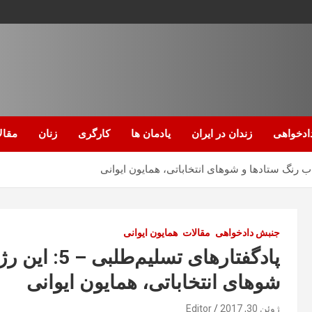
ادخواهی
زندان در ایران
یادمان ها
کارگری
زنان
مقال
جنبش دادخواهی
مقالات
همایون ایوانی
پادگفتارهای 
شوهای انتخاباتی، همایون ایوانی
ژوئن 30, 2017
Editor