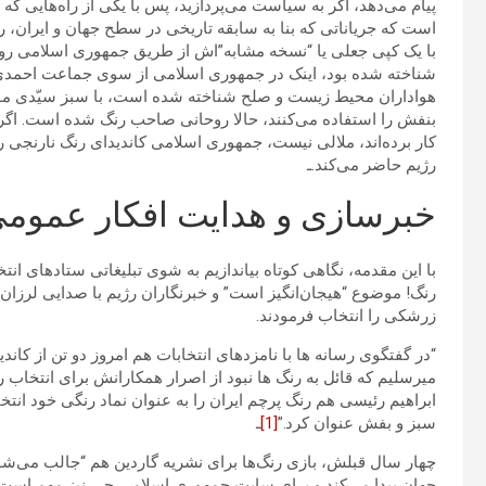
پیام می‌دهد، اگر به سیاست می‌پردازید، پس با یکی از راه‌هایی که 
است که جریاناتی که بنا به سابقه تاریخی در سطح جهان و ایران، ر
با یک کپی جعلی یا “نسخه مشابه”اش از طریق جمهوری اسلامی رو
شناخته شده بود، اینک در جمهوری اسلامی از سوی جماعت احمدی
هواداران محیط زیست و صلح شناخته شده است، با سبز سیّدی موس
بنفش را استفاده می‌کنند، حالا روحانی صاحب رنگ شده است. اگر طر
کار برده‌اند، ملالی نیست، جمهوری اسلامی کاندیدای رنگ نارنجی 
رژیم حاضر می‌کند.ـ
خبرسازی و هدایت افکار عمومی
با این مقدمه، نگاهی کوتاه بیاندازیم به شوی تبلیغاتی ستادهای ان
رنگ! موضوع “هیجان‌انگیز است” و خبرنگاران رژیم با صدایی لرزان
زرشکی را انتخاب فرمودند.
“در گفتگوی رسانه ها با نامزدهای انتخابات هم امروز دو تن از کاندی
میرسلیم که قائل به رنگ ها نبود از اصرار همکارانش برای انتخاب
ابراهیم رئیسی هم رنگ پرچم ایران را به عنوان نماد رنگی خود انت
سبز و بفش عنوان کرد.”
[1]
ـ
چهار سال قبلش، بازی رنگ‌ها برای نشریه گاردین هم “جالب می‌شو
جهان پیدا می‌کند و برای سایت جمهوری اسلامی چی نیز مهم است ک