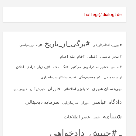
haftegi@dialogt.de
#برگی_از_تاریخ
#اوین_حافظه_تاریخی
#زندانی_سیاسی
#عباس_هاشمی
#فدایی
#قیام_علیه_اعدام
#نه_می_بخشیم_نه_فراموش_می‌کنیم
#نگاه_هفته
#ژن_ژیان_ئازادی
اخلاق
ارنست مندل
اکبر معصوم‌بیگی
تجدید ساختار سرمایه‌داری
خاوران
تهی‌دستان شهری
تکنولوژی اطلاعاتی
خیزش آبان
خیزش دی
دادگاه عباسی
سرمایه‌ دیجیتالی
دوران
سازمان‌یابی
شبنامه
عصر اطلاعات
عصر
ـ #جنبش_دادخواهی