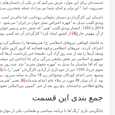
خدمت‌تان برای این موارد عرض می‌کنم که در یکی از داستان‌های
نمی‌روید، اما…” این ولی و امای شما نیز مرا یاد جمله شچدرین می
داستان این کارگردان و دستیار تبلیغاتی روحانی، اما جالب‌تر است 
ویدئو کلیپ تبدیل به “چهره اعتراض نسل جوان در ایران” می‌شود. حت
2014 یا 1393، انتشار ویدئو کلیپ “هپی” که شش دختر و پسر
از آن مهم‌تر خارج
[4]
از کشور ایجاد کرد؟ کارگردان آن چه کسی بود
به فاصله کوتاهی نیروهای انتظامی ج.ا هنرپیشه‌ها را دستگیر کرد 
اعتراف کردند. نیروهای انتظامی و قوه قضائیه که کرور کرور حکم ا
وثیقه آن‌ها را بعد از چند روز آزاد کرد. طبیعتا خبر بازداشت آن‌ها
جمهوری اسلامی نیز نقش تبلیغی بزرگی برای جا انداختن این موضوع
بود که آقا ساسان ما تبدیل به “چهره حقوق بشری” شد. چند روز پس 
سوم خرداد 1393 خبر از خودداری از آزادی کارگردان “هپی” را داد
[5]
بود. از آن میان 49 مورد در ملاء عام اعدام شده‌اند
[6]
، یعنی “هنرمند
وقایع اطلاعی نداشته‌اند. پنج روز بعد از خبر “کمپین بین‌المللی ح
جمع بندی این قسمت
جایگزینی بازی “رنگ”ها با برنامه سیاسی و طبقاتی، یکی از مواردی