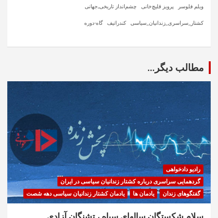
ویلم فلوسر
پرویز قلیچ‌خانی
چشم‌انداز تاریخی‌ـ‌جهانی
کشتار_سراسری_زندانیان_سیاسی
کندراتیف
گاه-دوره
مطالب دیگر...
رادیو دادخواهی
گردهمایی سراسری درباره کشتار زندانیان سیاسی در ایران
گفتگوهای زندان
یادمان ها
یادمان کشتار زندانیان سیاسی دهه شصت
سلام شکستگان سالهای سیاه ، تشنگان آزادی