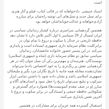
است.
اسناد جنبشی دادخواهانه که در قالب کتاب، فیلم و آثار هنری
برای نسل جدید و نسل‌های آتی توشه راه‌شان برای مبارزه
آزادی‌خواهانه و عدالت‌جویانه‌اشان خواهد بود.
هفتمین گردهمایی سراسری درباره کشتار زندانیان سیاسی در
ایران امسال از 29 سپتامبر تا اول اکتبر تلاش دارد تا نشان دهد
حافظه تاریخی در جدال با سکوت و دروغ با تمام توان در
برابرکلیت نظام سرمایه داری جمهوری ایستاده است و پایداری
می‌کند. در این مسیر حضور خانواده جانفشانان، زندانیان
سیاسی سابق دو نظام سرمایه داری (شاه و جمهوری اسلامی)
نویسندگان، هنرمندان و مهم‌ترین رکن آن نسل جوان (که در هر
گردهمایی نقش پر رنگ‌تری را به خود اختصاص داده) می‌تواند
نشان‌دهنده مقابله همه جانبه با تاریخ نگاران مزد بگیر و ملیجکان
جمهوری اسلامی باشد و نشان داده شود با داشتن تمامی ابزار
سرکوب و تبلیغ نمی‌توان تاریخ را جعل نمود و انسان‌های آگاه و
مبارز (و در صف مقدم کمونیست‌ها) همواره برای گسترش و
شکوفایی حافظه جمعی و ایستادگی در برابر سکوت و دروغ تا
آخرین نفس پایداری می‌کنند.
استقبال گسترده همه عزیزان برای مشارکت در هفتمین