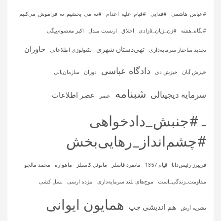
#عباس_هاشمی
#فدایی
#قیام_علیه_اعدام
#نه_می_بخشیم_نه_فراموش_می‌کنیم
#نگاه_هفته
#ژن_ژیان_ئازادی
اخلاق
ارنست مندل
اکبر معصوم‌بیگی
خاوران
تهی‌دستان شهری
تجدید ساختار سرمایه‌داری
تکنولوژی اطلاعاتی
دادگاه عباسی
خیزش آبان
خیزش دی
دوران
سازمان‌یابی
شبنامه
سرمایه‌ دیجیتالی
عصر اطلاعات
عصر
ـ #جنبش_دادخواهی
#چشم‌انداز_رهایی‌بخش
فریبرز رئیس‌دانا
قیام 1357
مانفرد فاسلر
مانوئل کاستلز
ماهواره‌
محمد مالجو
مقاومت_زندگی_است
موج‌های بلند سرمایه‌داری
مژده ارسی
نسل کشی
همایون ایوانی
هم اندیشی چپ
نشریه آرش