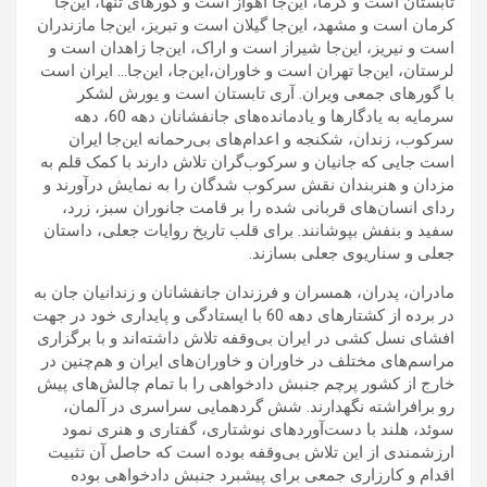
تابستان است و گرما، این‌جا اهواز است و گورهای تنها، این‌جا
کرمان است و مشهد، این‌جا گیلان است و تبریز، این‌جا مازندران
است و نیریز، این‌جا شیراز است و اراک، این‌جا زاهدان است و
لرستان، این‌جا تهران است و خاوران،این‌جا، این‌جا… ایران است
با گورهای جمعی ویران. آری تابستان است و یورش لشکر
سرمایه به یادگارها و یادمانده‌های جانفشانان دهه 60، دهه
سرکوب، زندان، شکنجه و اعدام‌های بی‌رحمانه این‌جا ایران
است جایی که جانیان و سرکوب‌گران تلاش دارند با کمک قلم به
مزدان و هنربندان نقش سرکوب شدگان را به نمایش درآورند و
ردای انسان‌های قربانی شده را بر قامت جانوران سبز، زرد،
سفید و بنفش بپوشانند. برای قلب تاریخ روایات جعلی، داستان
جعلی و سناریوی جعلی بسازند.
مادران، پدران، همسران و فرزندان جانفشانان و زندانیان جان به
در برده از کشتارهای دهه 60 با ایستادگی و پایداری خود در جهت
افشای نسل کشی در ایران بی‌وقفه تلاش داشته‌اند و با برگزاری
مراسم‌های مختلف در خاوران و خاوران‌های ایران و هم‌چنین در
خارج از کشور پرچم جنبش دادخواهی را با تمام چالش‌های پیش
رو برافراشته نگهدارند. شش گردهمایی سراسری در آلمان،
سوئد، هلند با دست‌آوردهای نوشتاری، گفتاری و هنری نمود
ارزشمندی از این تلاش بی‌وقفه بوده است که حاصل آن تثبیت
اقدام و کارزاری جمعی برای پیشبرد جنبش دادخواهی بوده