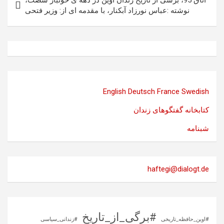
اتاق 95، برشی از تاریخ زندان اوین در دهه ی خونبار شصت،
نوشته :عباس نورزاد آبکنار، با مقدمه ای از: وزیر فتحی
English
Deutsch
France
Swedish
کتابخانه گفتگوهای زندان
شبنامه
haftegi@dialogt.de
#برگی_از_تاریخ
#اوین_حافظه_تاریخی
#زندانی_سیاسی