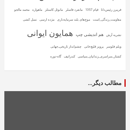
فریبرز رئیس‌دانا
قیام 1357
مانفرد فاسلر
مانوئل کاستلز
ماهواره‌
محمد مالجو
مقاومت_زندگی_است
موج‌های بلند سرمایه‌داری
مژده ارسی
نسل کشی
همایون ایوانی
هم اندیشی چپ
نشریه آرش
ویلم فلوسر
پرویز قلیچ‌خانی
چشم‌انداز تاریخی‌ـ‌جهانی
کشتار_سراسری_زندانیان_سیاسی
کندراتیف
گاه-دوره
مطالب دیگر...