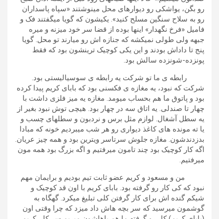
رو بگن، یواشکی رو دیوارهای محل مینوشتند «سپاه پاسداران
رو به سلاح سنگین مسلح کنید». یکیشون که گویا میگفتند فک و
فامیل «فرخ نگهدار» اینها بوده از قضا سر خود میزنه و میره
جبهه ولی طولی نمیکشه که جنازه اش رو میارند تو محل. گویا
پنج تا داداش بودند و این یکی کوچیک ترینشون بود که فقط
پونزده-شونزده سالش بود.
رابطه ی ما تو شرکت یه رابطه ی سوسیالیستی بود.
شرکت که نبود، یه مغازه ی فکسنی بود که بابای کریم پیدا کرده
بود و پاتوق ما هم بحساب میومد. مغازه یه میز فلزی داشت با
چهار تا صندلی. یه اتاق سه در چهار بود. هیچی توش نبود بغیر از
یه سطل آشغال. لوازم مثل برس و نردبون و سطلهای چسب و
یا ته مونده های کاغذ دیواری رو هر شب میبردیم خونه که مبادا
بدزدندشون. مغازه جلوش سرتاسر ویترین بود و همه چیز عریان.
اگه کار کوچیک بود چند تامون میرفتیم و اگه بزرگ بود همه مون
میرفتیم.
من و مسعود و کریم عضو ثابت تیم بودیم و برایمان مهم
نبود که کی کار رو گرفته بود. بابای کریم با اون قد کوچیک و
شیکم گنده اش برای کار گرفتن کلی تبلیغ میکرد. گهگاه به
گوشمون میرسید که سر بچه هاش داد میزد که چرا وقتی اون
(بابای کریم) کار رو گرفته ما هم باهاشون میریم سر کار. کریم