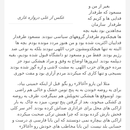
بغیر از من و
مسعود که طرفدار
عکس از علی دروازه غاری
فدایی ها و کریم که
طرفدار سازمان
مجاهدین بود بقیه بچه
ها هیچکدوم طرفدار گروههای سیاسی نبودند. مسعود طرفدار
فداییان اکثریت شده بود و من هنوز مردد مونده بودم. بچه ها
البته نه تنها هیچکدومشون حزب اللهی نبودند بلکه به نوعی ضد
رژیم بودند. فقط من و مسعود تو دانشگاه قبول شده بودیمِ، بقیه
دیپلمه بودند. اینروزها اوضاع به وفق و مراد هیشکی نبود جز
مرده خورهای حزب اللهی. یه مشت لاشی و اره گوز شده بودند
بسیجی و تنها کاری که میکردند مردم آزاری بود و مفت خوری.
مثلا این یارو «آغالار» رو بگو. قبل از اینکه خمینی بیاد،
برای یه روضه خوندن به یه پنج تومن خشک و خالی هم راضی
بود. اونموقع ها هیشکی تحویلش هم نمیگرفت. طرف یه روضه
ی کشکی میخوند، بعد از گرفتن پنج تومن، میزد به چاک. یه بار
اراکی های محل برای عزاداری صداش کرده بودند. آخر سر کلی
فحش بارش کرده بودند که چرا همش ترکی صحبت میکرده.
اراکی های بیچاره نمی دونستند که این بابا فارسی ی درست و
حسابی بلد نیست. این بابا مخاطب های خودش رو «آغالار»