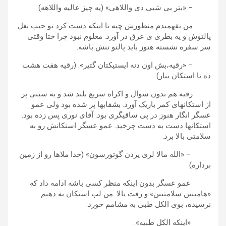
– «بتر بی شیی دی واللاهی» (یه چیز عالیه واللاهه)
من نفهمیدم منظورش چیه تا اینکه دست کرد تو جیب بغل
پالتوش و یه بطری ی عرق در آورد. معلوم نبود چرا حتا وقتی
سر سفره نشسته هنوز باید پالتو تنش باشه.
– «رقیه،بش اون دنه ایستیکتان گتیر». (رقیه هفت هشت
ده تا استکان بیار)
رقیه هم بدون سوال و اکراه سریع بلند شد و یه سینی پر
از استکانهای کمر باریک آورد. بشقابها پر شده بود ولی عمو
عسگر انگار هنوز در پی ساقیگری بود. آقای نوری پس زده بود.
استکانها دست به دست چرخید. عمو عسگر استکانش رو به
سلامتی بالا برد:
– «الله مالا لری یردن گوتورسون» (خدا ملاها رو از زمین
برداره)
عمو عسگر بدون اینکه منظر کسی باشه ادامه داد که
«هامینین سلامتینن» و رفت بالا. من لب استکان به دهنم
نرسیده، بوی الکل طبی به مشامم خورد:
«اینکه الکل طبیه».