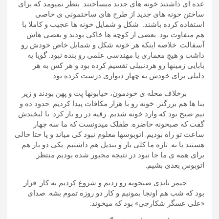
عده ای داشتند خونه های جدید میساختند. بنظر نمیومد که برای
ساختن خونه های جدید از طرح های ساختمونی ی خاصی
استفاده کرده باشند. شکل و شمایل خونه ها عجیب و کاملا با
هم متفاوت بود. بعضی از کوچه ها خاکی بودند و بعضی هاش
آسفالت. خلاصه اینکه هر خونه شکل و شمایل خاص خودش رو
داشت و هیچ معماری یا مهندسی علمی رو بنده نبود. گویا یه
بابایی زمینها رو هردنبیلی تقسیم کرده بود و هر کس به هر
دلیلی برای خودش یه چهار دیواری درست کرده بود.
برخلاف محله ی خودمون، خیابونها پت و پهن بودند و زیر
بنا ها هم بزرگتر. خونه رو با هزار مکافات پیدا کردیم. حدود ده و
نیم صبح بود که وارد خونه شدیم. رقیه در رو باز کرد. با لبخندش
گفت که صبحونه حاضره. طفلک میدونست که ما سه چهار
ساعت تو راه بودیم. اتوبوسها معلوم نبود کی میاند و یا حتا خالی
هستند یا نه. تازه ما کلی بار و بندیل هم داشتیم. یکی دو بار هم
برای همه ی ما جا نبود در نتیجه مجبور شده بودیم منتظر
اتوبوس بعدی بشیم.
جیمز باندی صبحونه رو زدیم و شروع کردیم به کار. قرار
بود که شب هم اونجا بمونیم و کار دو روزه تموم بشه. صدای
«علی عسگر شکارچی» بود که میخوند: