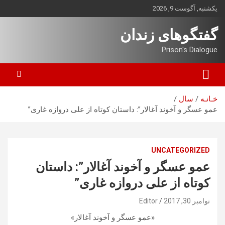
ه
یکشنبه, آگوست 9, 2026
حتوا
روید
گفتگوهای زندان
Prison's Dialogue
خـانـه
سال
عمو عسگر و آخوند آغالار”: داستان کوتاه از علی دروازه غاری”
UNCATEGORIZED
عمو عسگر و آخوند آغالار”: داستان
کوتاه از علی دروازه غاری”
نوامبر 30, 2017
Editor
«عمو عسگر و آخوند آغالار»