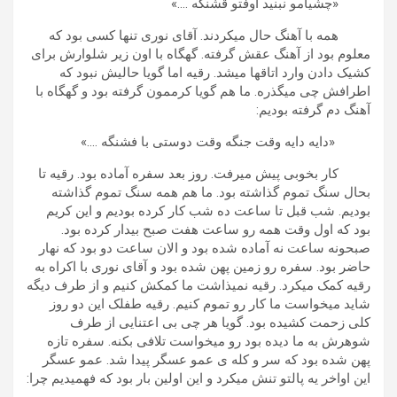
«چشیامو نبنید اوفتو قشنگه ….»
همه با آهنگ حال میکردند. آقای نوری تنها کسی بود که
معلوم بود از آهنگ عقش گرفته. گهگاه با اون زیر شلوارش برای
کشیک دادن وارد اتاقها میشد. رقیه اما گویا حالیش نبود که
اطرافش چی میگذره. ما هم گویا کرممون گرفته بود و گهگاه با
آهنگ دم گرفته بودیم:
«دایه دایه وقت جنگه وقت دوستی با فشنگه ….»
کار بخوبی پیش میرفت. روز بعد سفره آماده بود. رقیه تا
بحال سنگ تموم گذاشته بود. ما هم همه سنگ تموم گذاشته
بودیم. شب قبل تا ساعت ده شب کار کرده بودیم و این کریم
بود که اول وقت همه رو ساعت هفت صبح بیدار کرده بود.
صبحونه ساعت نه آماده شده بود و الان ساعت دو بود که نهار
حاضر بود. سفره رو زمین پهن شده بود و آقای نوری با اکراه به
رقیه کمک میکرد. رقیه نمیذاشت ما کمکش کنیم و از طرف دیگه
شاید میخواست ما کار رو تموم کنیم. رقیه طفلک این دو روز
کلی زحمت کشیده بود. گویا هر چی بی اعتنایی از طرف
شوهرش به ما دیده بود رو میخواست تلافی بکنه. سفره تازه
پهن شده بود که سر و کله ی عمو عسگر پیدا شد. عمو عسگر
این اواخر یه پالتو تنش میکرد و این اولین بار بود که فهمیدیم چرا: