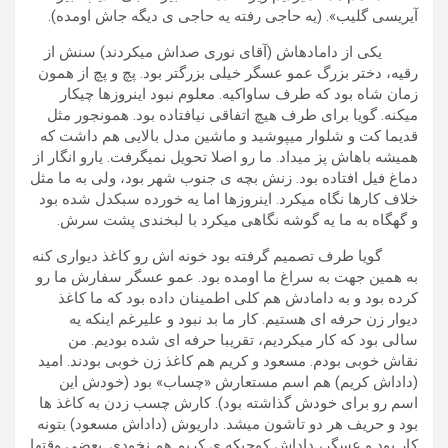
آیریسی گلیب». (یه حاجی رفته یه حاجی ی دیگه جاش اومده).
یکی از دامادهاش (آقای نوری صداش میکردند) سنش از
رقیه، دختر بزرگ عمو عسگر خیلی بزرگتر بود. پچ و پچ از همون
زمان شاه بود که طرف ساواکیه. معلوم نبود اینروزها چیکار
میکنه. گویا برای طرف هیچ اتفاقی نیافتاده بود. همونجور مثل
قدیما کت و شلوار میپوشید و ماشین مدل بالایی هم داشت که
همیشه باهاش پز میداد. ما رو اصلا تحویل نمیگرفت. یارو انگار از
دماغ فیل افتاده بود. زنش بچه ی جنوب شهر بود، ولی به ما مثل
خلاف کارها نگاه میکرد. اینروزها اما یه خورده سبکدل شده بود
و گهگاه به ما یه گوشه نگاهی میکرد با لبخندی پشت سرش.
گویا طرف تصمیم گرفته بود خونه اش رو کاغذ دیواری کنه
به همین جهت به سراغ ما اومده بود. عمو عسگر سفارش ما رو
کرده بود و به دامادش هم کلی اطمینان داده بود که ما کاغذ
دیوار زن حرفه ای هستیم. کار ما بد نبود و علیرغم اینکه یه
سالی بود که کار میکردیم، تقریبا حرفه ای شده بودیم. من
نقاش خوبی بودم. مسعود و کریم هم کاغذ زن خوبی بودند. امید
(داداش کریم) هم اسم مستعارش «چساب» بود (خودش این
اسم رو برای خودش گذاشته بود). کارش چسب زدن به کاغذ ها
بود و حریف هر دو تاشون میشد. داریوش (داداش مسعود) بتونه
کار بود و عسگر، داداش کوچیکه ی کریم هم نخودی. بعضی وقتها