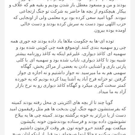
بودند و من و مسعود معطل باز شدن بودیم و بقیه هم که علّاف و
بیکار. هیچکدوم از بچه ها حاضر به شرکت تو جنگ ارتجاعی
نبودند. گویا امید سعی کرده بود بره معلمی ولی از اونجایی که
حزب اللهی نبود دست به سرش کرده بودند و دست خالی
اومده بوده بیرون.
توده ای-ها به جکومت ملاها یاد داده بودند چه جوری همه
چی رو سهمیه بندی کنند. اونموقع همه چی کوپنی شده بود و
سهمیه ای. کاغذ دیواری، علیرغم اینکه به کاغذ روزنامه بیشتر
شبیه بود تا کاغذ دیواری، نایاب شده بود و سهمیه ای. با کلی
پارتی بازی و آشنایی دادن به بعضی از مراکز پخش، گهگاه
سهمی هم به ما میرسید. نه جواز داشتیم و نه اجازه ی جواز
گرفتن. تو خزانه فرح آباد یه آشنا پیدا کرده بودیم که یه خورده
کمتر سخت گیری میکرد و گهگاه کاغذ دیواری رو به نرخ بازار
آزاد به ما میداد.
گویا چند تا از بچه های اکثریتی ی محل رفته بودند کمیته
که بفرستنشون جبهه جنگ. اون بدبخت ها هم مثل رفیقمون امید
دست از پا درازتر به خونه برگشته بودند. کمیته چی ها یه بیلاخ
نشونشون داده بودند و فرستاده بودندشون خونه. یکیشون
میگفت بهم گفتند «برو خونه تون. هر وقت لازمتون داشتیم
صداتون میکنیم.» حالا اینها صبحهای زود قبل از اینکه اذان صبح