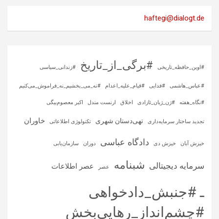
haftegi@dialogt.de
#برگی_از_تاریخ
#اوین_حافظه_تاریخی
#زندانی_سیاسی
#عباس_هاشمی
#فدایی
#قیام_علیه_اعدام
#نه_می_بخشیم_نه_فراموش_می‌کنیم
#نگاه_هفته
#ژن_ژیان_ئازادی
اخلاق
ارنست مندل
اکبر معصوم‌بیگی
خاوران
تهی‌دستان شهری
تجدید ساختار سرمایه‌داری
تکنولوژی اطلاعاتی
دادگاه عباسی
خیزش آبان
خیزش دی
دوران
سازمان‌یابی
شبنامه
سرمایه‌ دیجیتالی
عصر اطلاعات
عصر
ـ #جنبش_دادخواهی
#چشم‌انداز_رهایی‌بخش