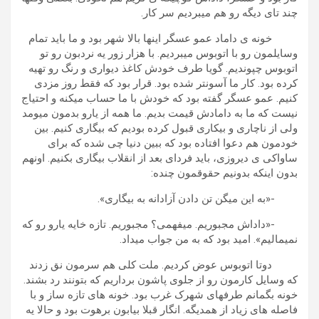
چند تای دیگه رو هم میبردیم سر کار.
خونه ی داماد عمو عسگر اینها بالا شهر بود و ما باید تمام
وسایلمون رو با اتوبوس میبردیم. با هزار زور یه نردبون رو تو
اتوبوس چپوندیم. گویا طرف خودش کاغذ دیواری و رنگ رو تهیه
کرده بود. کار ما آسونتر شده بود. قرار بود که فقط روز مزدی
کنیم. عمو عسگر گفته بود که خودش با ما حساب میکنه و احتیاج
نیست که ما به دامادش قیمت بدیم. ما همه از یارو بدمون میومد
ولی از ناچاری و بیکاری قبول کرده بودیم که بیگاری کنیم. بین
خودمون هم دعوا افتاده بود که ببین دنیا چی شده که برای
ساواکی ی دیروزی، باید فردای بعد از انقلاب بیگاری بکنیم. اونهم
بدون اینکه بدونیم حقوقمون چنده:
-«به این میگن تن دادن آزادانه به بیگاری».
-«داداش مجبوریم. میفهمی؟ مجبوریم. تازه خایه یارو رو که
نمیمالیم». امید بود که به من جواب میداد.
دوتا اتوبوس عوض کردیم. ملت کلی هم سرمون نق زدند
که وسایل کارمون رو از جلوی پاشون برداریم که بتونند رد بشند.
خونه بگمانم طرفهای شهرک غرب بود. خونه های تازه ساز و با
فاصله های زیاد از همدیگه. انگار قبلا بیابون برهوت بود و حالا یه