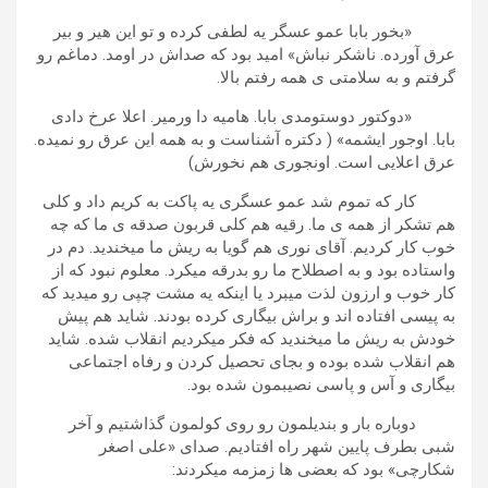
«بخور بابا عمو عسگر یه لطفی کرده و تو این هیر و بیر
عرق آورده. ناشکر نباش» امید بود که صداش در اومد. دماغم رو
گرفتم و به سلامتی ی همه رفتم بالا.
«دوکتور دوستومدی بابا. هامیه دا ورمیر. اعلا عرخ دادی
بابا. اوجور ایشمه» ( دکتره آشناست و به همه این عرق رو نمیده.
عرق اعلایی است. اونجوری هم نخورش)
کار که تموم شد عمو عسگری یه پاکت به کریم داد و کلی
هم تشکر از همه ی ما. رقیه هم کلی قربون صدقه ی ما که چه
خوب کار کردیم. آقای نوری هم گویا به ریش ما میخندید. دم در
واستاده بود و به اصطلاح ما رو بدرقه میکرد. معلوم نبود که از
کار خوب و ارزون لذت میبرد یا اینکه یه مشت چپی رو میدید که
به پیسی افتاده اند و براش بیگاری کرده بودند. شاید هم پیش
خودش به ریش ما میخندید که فکر میکردیم انقلاب شده. شاید
هم انقلاب شده بوده و بجای تحصیل کردن و رفاه اجتماعی
بیگاری و آس و پاسی نصیبمون شده بود.
دوباره بار و بندیلمون رو روی کولمون گذاشتیم و آخر
شبی بطرف پایین شهر راه افتادیم. صدای «علی اصغر
شکارچی» بود که بعضی ها زمزمه میکردند: