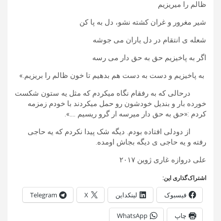
ظالم را میریزیم
شیر مغرور و غران کشته نشو، دل به پا کن
شعله ی انتقام در دل یاران می جوشه
اگر به پاخیزیم حق به حق دار می رسه
به پاخیزیم و دست به دست هم بدهیم تا خون ظالم را بریزیم.»
درحالی که به رفقام نگاه میکردم که مثل یه ستون شکست
خورده بار و بندیل خودشون رو حمل میکردند با خودم زمزمه
کردم :«حق به حق دار میرسه ار گرو ریسیم ….».
از دودلی افتاده بودم. دیگه شک پیدا نکردم که یه حاجی
رفته و یه حاجی ی دیگه بجاش اومده.
علی دروازه غاری ژوین ۲۰۱۷
اشتراک‌گذاری این:
فیسبوک
لینکداین
X
Telegram
چاپ
WhatsApp