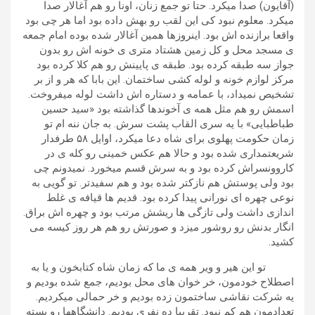
(آقایون) صدا میکرد. حتا تو جمع زنان، اونا رو هم آغالار صدا
میکرد. معلوم نبود کی این لقب رو بهش داده بود اما هر چی بود
واقعا برازنده اش بود. اینروزها همین آغالار شده بوده امام جمعه
ی مسجد محل و کل زمین هشتاد متری ی خونه اش رو بدون
جواز سه طبقه کرده بود. طبقه ی پایینش رو هم کلا کرده بود
مرکز لوازم خونه و لوله کشی ساختمان. این بابا که هر و از بر
تشخیص نمیداد، با عمامه و دستاره اش داشت لوله میفروخت.
اسمش رو هم مثل همه ی آخوندها گذاشته بود «سید حسین
طباطبایی» با یه سری القاب پشت سرش. به جان ننه ام تو
زمان حکومت پهلوی برای شاه دعا میکرد، اوایل ۵۸ طرفدار
شریعتمداری شده بود و حالا هم عکس خمینی رو کله ی در
کاروونسراش کرده بود و به سرش قسم میخورد. نمیدونم چی
بود ولی پوستش هم نازکتر شده بود و هم سفیدتر. تو گویی به
نوعی چهره ای نورانی پیدا کرده بود. قدیم ها قیافه ی غلط
اندازی داشت ولی تازگی ها ریشش مرتب بود و چهره اش براق.
انگار بدنش رو روشور میزد و صورتش رو هم هر روز کیسه می
کشید.
تو این هیر و ویر همه ی ما که زمان شاه کتابخون و یا به
اصطلاح خودمون، خر خوان های محل بودیم، جمع شده بودیم و
یه شرکت نقاشی ساختمون زده بودیم و خر حمالی میکردیم.
تعدادمون هم کم نبود. تقریبا ده نفری بودیم. دانشگاهها رو بسته