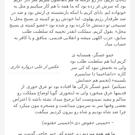
بود که سرش غر زده بود که ما همه با هم کار میکنیم و مثل یه
خونواده ایم. بابای کریم با اینکه بازنشسته ی ارتش بود و صد در
صد طرفدار رژیم پهلوی، اما خودش رو تو کمیته ی بسیج محل با
تسبیحی تو دستش جا کرده بود و شده بود «عضو کمیته ی بسیج
محل». بقول کریم، مملکت انقدر تخمیه که سلطنت طلب
سابق، حزب اللهی میشه و انقلابی قدیمی، منافق و یا کافر به
حساب میاد.
عمو عسگر، همسایه ی
کریم اینا هم سلطنت طلب بود
عکس از علی دروازه غاری
ولی به تخمش نبود که کی سر
کاره: «داشاخیما دا سایمیرم
بلسینه» (تخمم هم حسابش
نمیکنم). عمو عسگر تازگی ها افتاده بود تو عرق خوری. از
قدیمها عرق میخورد ولی نه اینجوری. گویا اوضاع مملکت رو
سالم و مفید نمیدونست اما ترجیح میداد نشئه باشه تا اعتراض.
بعضی وقتها سر به سرمون میذاشت و مسخره مون میکرد که
چرا ضد شاه بودیم و شاه رو بیرون کردیم. میگفت:
– «خمینی حقوض دی.»(خمینی حقتونه).
ما هم همه میزدیم زیر خنده که : «بیر حاجی گدیب، بیر