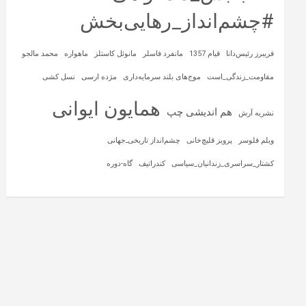
#چشم‌انداز_رهایی‌بخش
فریبرز رئیس‌دانا
قیام 1357
مانفرد فاسلر
مانوئل کاستلز
ماهواره‌
محمد مالجو
مقاومت_زندگی_است
موج‌های بلند سرمایه‌داری
مژده ارسی
نسل کشی
همایون ایوانی
هم اندیشی چپ
نشریه آرش
ویلم فلوسر
پرویز قلیچ‌خانی
چشم‌انداز تاریخی‌ـ‌جهانی
کشتار_سراسری_زندانیان_سیاسی
کندراتیف
گاه-دوره