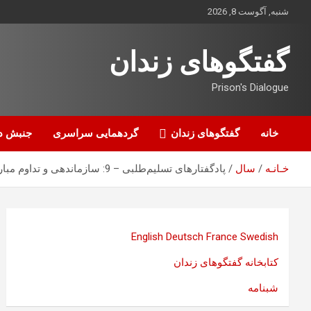
ه
شنبه, آگوست 8, 2026
حتوا
روید
گفتگوهای زندان
Prison's Dialogue
خانه
گفتگوهای زندان
گردهمایی سراسری
جنبش د
خـانـه
سال
پادگفتارهای تسلیم‌طلبی – 9: سازماندهی و تداوم مبارزه علیه ضدحمله حکومت، همایون ایوانی
English
Deutsch
France
Swedish
کتابخانه گفتگوهای زندان
شبنامه