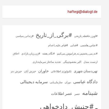
haftegi@dialogt.de
#برگی_از_تاریخ
#اوین_حافظه_تاریخی
#زندانی_سیاسی
#عباس_هاشمی
#فدایی
#قیام_علیه_اعدام
#نه_می_بخشیم_نه_فراموش_می‌کنیم
#نگاه_هفته
#ژن_ژیان_ئازادی
اخلاق
ارنست مندل
اکبر معصوم‌بیگی
تجدید ساختار سرمایه‌داری
خاوران
تهی‌دستان شهری
تکنولوژی اطلاعاتی
خیزش آبان
خیزش دی
دادگاه عباسی
سرمایه‌ دیجیتالی
دوران
سازمان‌یابی
شبنامه
عصر اطلاعات
عصر
ـ #جنبش_دادخواهی