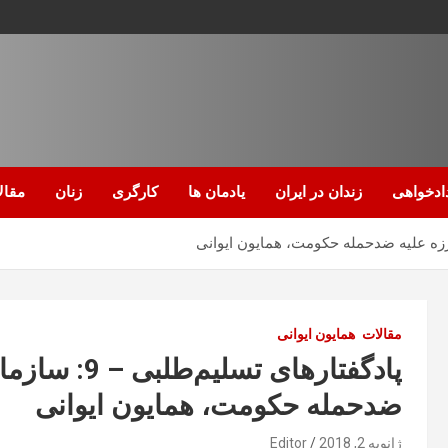
ادخواهی
زندان در ایران
یادمان ها
کارگری
زنان
مقال
مقالات
همایون ایوانی
پادگفتارهای ت
ضدحمله حکومت، همایون ایوانی
ژانویه 2, 2018
Editor